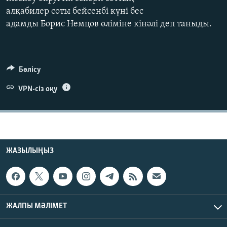
ЖАЗЫЛЫҢЫЗ
алқабилер соты бейсенбі күні бес
адамды Борис Немцов өліміне кінәлі деп таныды.
Басқа тілдерде
Бөлісу
VPN-сіз оқу
ЖАЗЫЛЫҢЫЗ
ЖАЛПЫ МӘЛІМЕТ