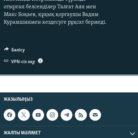
ЖАЗЫЛЫҢЫЗ
отырған белсенділер Талғат Аян мен
Макс Боқаев, құқық қорғаушы Вадим
Курамшинмен кездесуге рұқсат бермеді.
Басқа тілдерде
Бөлісу
VPN-сіз оқу
ЖАЗЫЛЫҢЫЗ
ЖАЛПЫ МӘЛІМЕТ