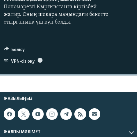
ЖАЗЫЛЫҢЫЗ
Пономаревті Қырғызстанға кіргізбей
жатыр. Оның шекара маңындағы бекетте
отырғанына үш күн болды.
Басқа тілдерде
Бөлісу
VPN-сіз оқу
ЖАЗЫЛЫҢЫЗ
ЖАЛПЫ МӘЛІМЕТ