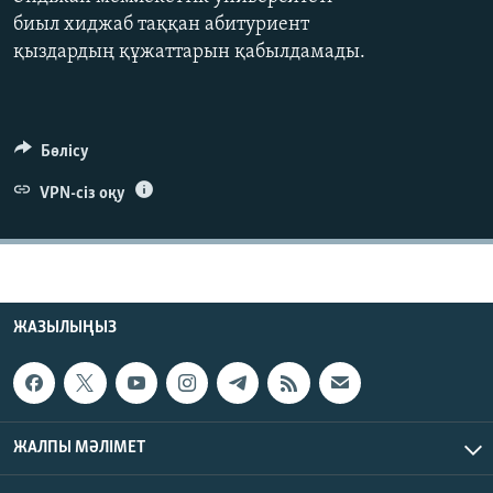
ЖАЗЫЛЫҢЫЗ
биыл хиджаб таққан абитуриент
қыздардың құжаттарын қабылдамады.
Басқа тілдерде
Бөлісу
VPN-сіз оқу
ЖАЗЫЛЫҢЫЗ
ЖАЛПЫ МӘЛІМЕТ