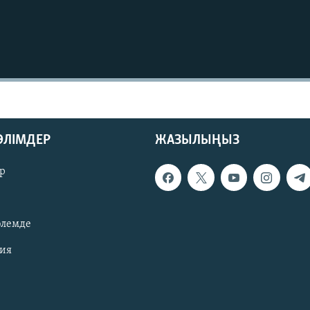
БӨЛІМДЕР
ЖАЗЫЛЫҢЫЗ
р
әлемде
зия