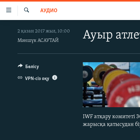
Accessibility
АУДИО
links
İздеу
Skip
ЖАҢАЛЫҚТАР
2 қазан 2017 жыл, 10:00
Ауыр атле
to
САЯСАТ
main
Мәншүк АСАУТАЙ
content
AZATTYQTV
Skip
ҚАҢТАР ОҚИҒАСЫ
to
Бөлісу
main
АДАМ ҚҰҚЫҚТАРЫ
VPN-сіз оқу
Navigation
ӘЛЕУМЕТ
Skip
to
ӘЛЕМ
Search
АРНАЙЫ ЖОБАЛАР
IWF атқару комитеті 
жарысқа қатысудан бі