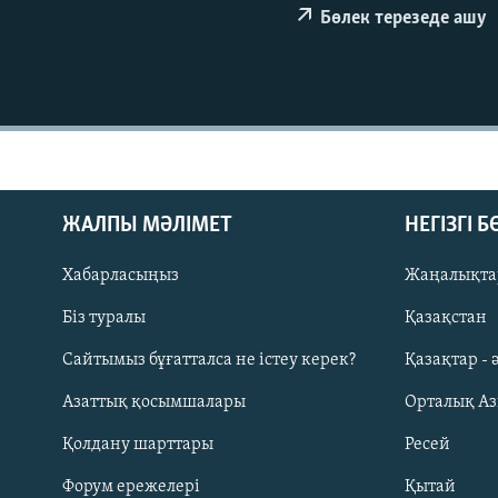
Бөлек терезеде ашу
ЖАЛПЫ МӘЛІМЕТ
НЕГІЗГІ 
Хабарласыңыз
Жаңалықта
Біз туралы
Қазақстан
Сайтымыз бұғатталса не істеу керек?
Қазақтар - 
Русский
Азаттық қосымшалары
Орталық А
ЖАЗЫЛЫҢЫЗ
Қолдану шарттары
Ресей
Форум ережелері
Қытай