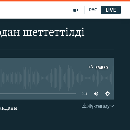
LIVE
РУС
дан шеттеттілді
EMBED
able
2:11
Жүктеп алу
манданы
EMBED