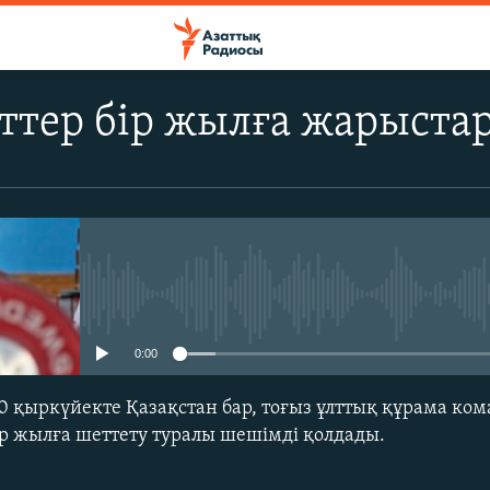
ттер бір жылға жарыстар
No media source currently avail
0:00
30 қыркүйекте Қазақстан бар, тоғыз ұлттық құрама ко
р жылға шеттету туралы шешімді қолдады.