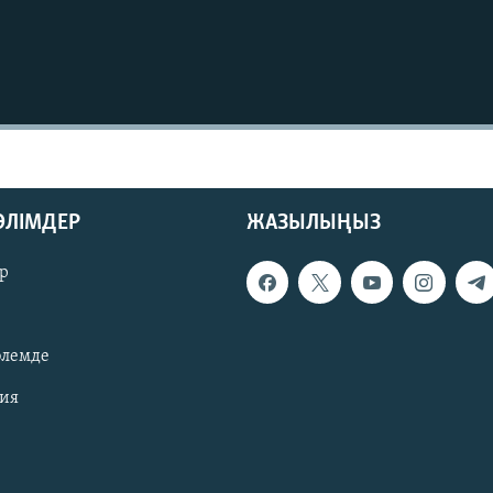
БӨЛІМДЕР
ЖАЗЫЛЫҢЫЗ
р
әлемде
зия