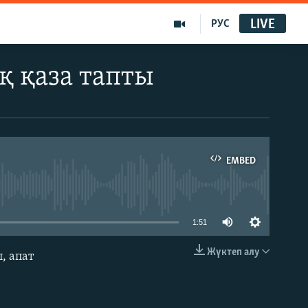
LIVE
РУС
қ қаза тапты
EMBED
able
1:51
Жүктеп алу
, апат
EMBED