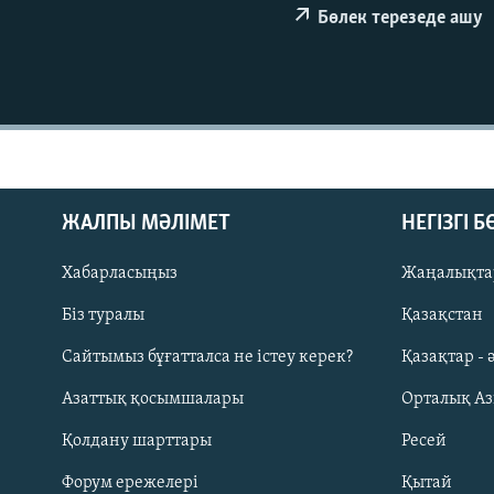
Бөлек терезеде ашу
ЖАЛПЫ МӘЛІМЕТ
НЕГІЗГІ 
Хабарласыңыз
Жаңалықта
Біз туралы
Қазақстан
Сайтымыз бұғатталса не істеу керек?
Қазақтар - 
Русский
Азаттық қосымшалары
Орталық А
ЖАЗЫЛЫҢЫЗ
Қолдану шарттары
Ресей
Форум ережелері
Қытай