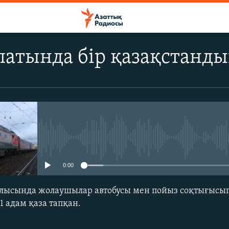
патында бір қазақстанды
No media source currently avail
0:00
блысында жолаушылар автобусы мен пойыз соқтығысып
1 адам қаза тапқан.