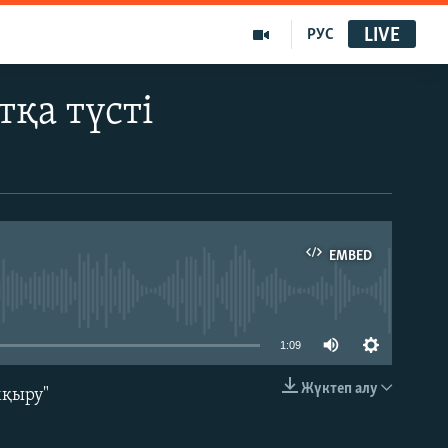
LIVE
РУС
қа түсті
EMBED
able
1:09
Жүктеп алу
мқыру"
EMBED