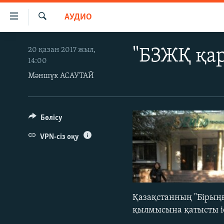
Accessibility
АУДИО
links
İздеу
Skip
ЖАҢАЛЫҚТАР
20 қазан 2017 жыл,
"БЗЖҚ қар
to
14:00
САЯСАТ
main
Мәншүк АСАУТАЙ
content
AZATTYQTV
Skip
ҚАҢТАР ОҚИҒАСЫ
to
main
АДАМ ҚҰҚЫҚТАРЫ
Бөлісу
Navigation
ӘЛЕУМЕТ
VPN-сіз оқу
Skip
to
ӘЛЕМ
Search
АРНАЙЫ ЖОБАЛАР
Қазақстанның "Біры
қылмысына қатысты іс