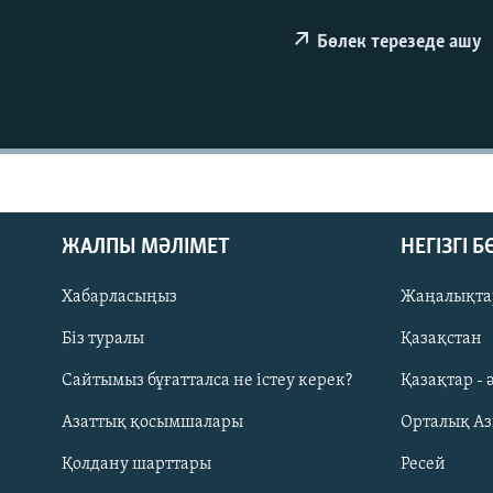
Бөлек терезеде ашу
ЖАЛПЫ МӘЛІМЕТ
НЕГІЗГІ 
Хабарласыңыз
Жаңалықта
Біз туралы
Қазақстан
Русский
Сайтымыз бұғатталса не істеу керек?
Қазақтар - 
Азаттық қосымшалары
Орталық А
ЖАЗЫЛЫҢЫЗ
Қолдану шарттары
Ресей