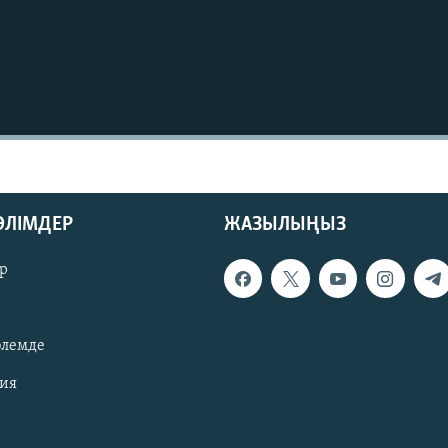
БӨЛІМДЕР
ЖАЗЫЛЫҢЫЗ
р
әлемде
зия