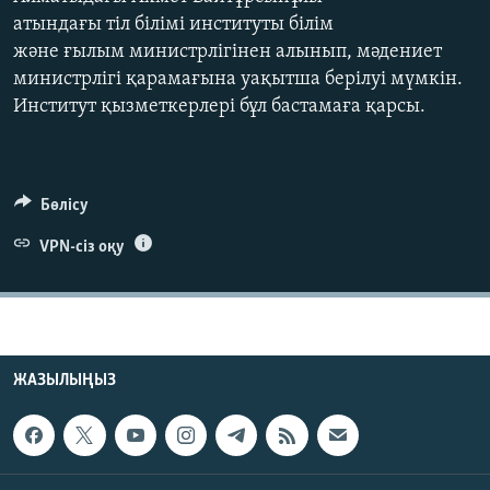
ЖАЗЫЛЫҢЫЗ
атындағы тіл білімі институты білім
және ғылым министрлігінен алынып, мәдениет
министрлігі қарамағына уақытша берілуі мүмкін.
Институт қызметкерлері бұл бастамаға қарсы.
Басқа тілдерде
Бөлісу
VPN-сіз оқу
ЖАЗЫЛЫҢЫЗ