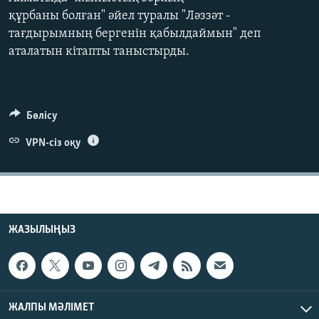
ЖАЗЫЛЫҢЫЗ
құрбаны болған" әйел туралы "Ләззәт -
тағдырымның бергенін қабылдаймын" деп
аталатын кітапты таныстырды.
Басқа тілдерде
Бөлісу
VPN-сіз оқу
ЖАЗЫЛЫҢЫЗ
ЖАЛПЫ МӘЛІМЕТ