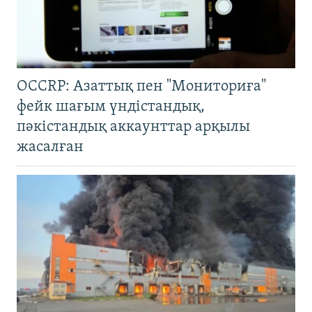
OCCRP: Азаттық пен "Мониториға"
фейк шағым үндістандық,
пәкістандық аккаунттар арқылы
жасалған