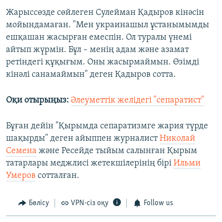
Жарыссөзде сөйлеген Сулейман Қадыров кінәсін
мойындамаған. "Мен украинашыл ұстанымымды
ешқашан жасырған емеспін. Ол туралы үнемі
айтып жүрмін. Бұл – менің адам және азамат
ретіндегі құқығым. Оны жасырмаймын. Өзімді
кінәлі санамаймын" деген Қадыров сотта.
Оқи отырыңыз:
Әлеуметтік желідегі "сепаратист"
Бұған дейін "Қырымда сепаратизмге жария түрде
шақырды" деген айыппен журналист
Николай
Семена
және Ресейде тыйым салынған Қырым
татарлары меджлисі жетекшілерінің бірі
Ильми
Умеров
сотталған.
Бөлісу
VPN-сіз оқу
Follow us