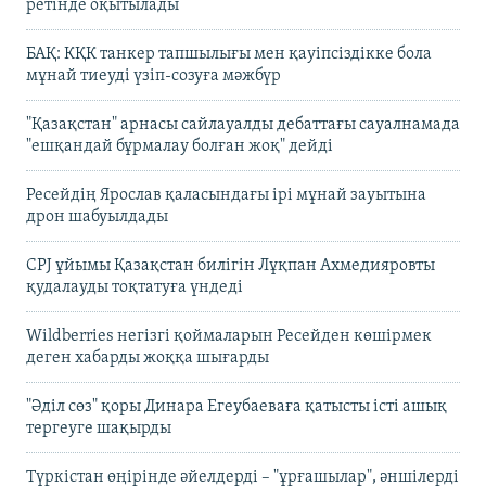
ретінде оқытылады
БАҚ: КҚК танкер тапшылығы мен қауіпсіздікке бола
мұнай тиеуді үзіп-созуға мәжбүр
"Қазақстан" арнасы сайлауалды дебаттағы сауалнамада
"ешқандай бұрмалау болған жоқ" дейді
Ресейдің Ярослав қаласындағы ірі мұнай зауытына
дрон шабуылдады
CPJ ұйымы Қазақстан билігін Лұқпан Ахмедияровты
қудалауды тоқтатуға үндеді
Wildberries негізгі қоймаларын Ресейден көшірмек
деген хабарды жоққа шығарды
"Әділ сөз" қоры Динара Егеубаеваға қатысты істі ашық
тергеуге шақырды
Түркістан өңірінде әйелдерді – "ұрғашылар", әншілерді