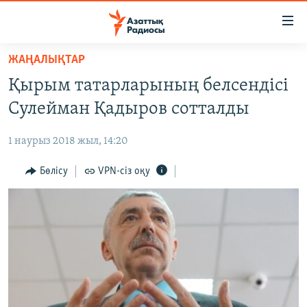
Accessibility
links
Skip
ЖАҢАЛЫҚТАР
to
ЖАҢАЛЫҚТАР
Қырым татарларының белсендісі
main
САЯСАТ
content
Сулейман Қадыров сотталды
AZATTYQTV
Skip
to
1 наурыз 2018 жыл, 14:20
ҚАҢТАР ОҚИҒАСЫ
main
АДАМ ҚҰҚЫҚТАРЫ
Бөлісу
VPN-сіз оқу
Navigation
Skip
ӘЛЕУМЕТ
to
ӘЛЕМ
Search
АРНАЙЫ ЖОБАЛАР
Русский