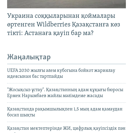
Украина соққыларынан қоймалары
өртенген Wildberries Қазақстанға көз
тікті: Астанаға қауіп бар ма?
Жаңалықтар
UEFA 2030 жылғы әлем кубогына бойкот жариялау
идеясынан бас тартпайды
"Жосықсыз ұстау". Қазақстанның адам құқығы бюросы
Ермек Нарымбаев жайлы мәлімдеме жасады
Қазақстанда рақымшылықпен 1,5 мың адам қамаудан
босап шықты
Қазақстан мектептерінде ЖИ, цифрлық қауіпсіздік пән