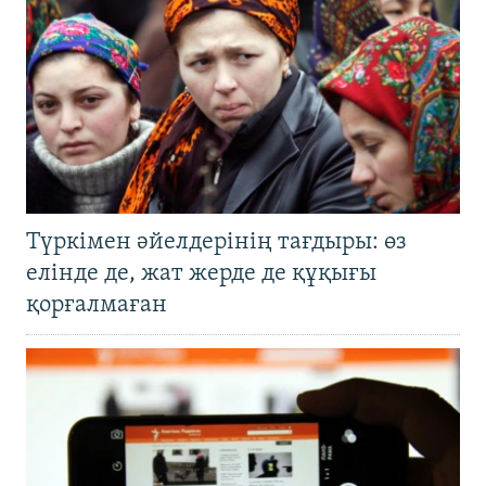
Түркімен әйелдерінің тағдыры: өз
елінде де, жат жерде де құқығы
қорғалмаған