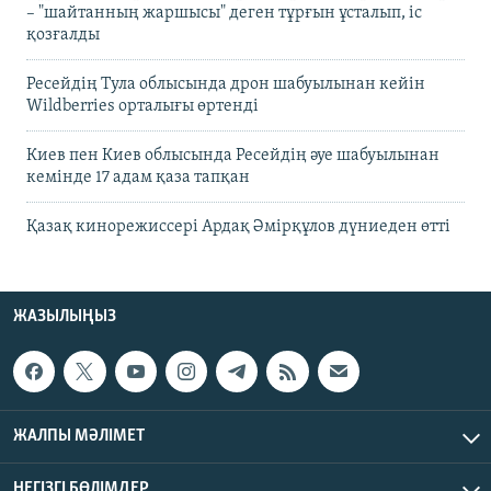
– "шайтанның жаршысы" деген тұрғын ұсталып, іс
қозғалды
Ресейдің Тула облысында дрон шабуылынан кейін
Wildberries орталығы өртенді
Киев пен Киев облысында Ресейдің әуе шабуылынан
кемінде 17 адам қаза тапқан
Қазақ кинорежиссері Ардақ Әмірқұлов дүниеден өтті
ЖАЗЫЛЫҢЫЗ
ЖАЛПЫ МӘЛІМЕТ
НЕГІЗГІ БӨЛІМДЕР