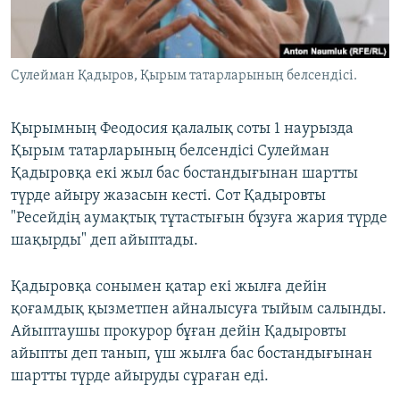
ЖАЗЫЛЫҢЫЗ
Сулейман Қадыров, Қырым татарларының белсендісі.
Басқа тілдерде
Қырымның Феодосия қалалық соты 1 наурызда
Қырым татарларының белсендісі Сулейман
Қадыровқа екі жыл бас бостандығынан шартты
түрде айыру жазасын кесті. Сот Қадыровты
"Ресейдің аумақтық тұтастығын бұзуға жария түрде
шақырды" деп айыптады.
Қадыровқа сонымен қатар екі жылға дейін
қоғамдық қызметпен айналысуға тыйым салынды.
Айыптаушы прокурор бұған дейін Қадыровты
айыпты деп танып, үш жылға бас бостандығынан
шартты түрде айыруды сұраған еді.