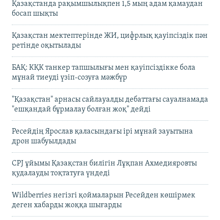
Қазақстанда рақымшылықпен 1,5 мың адам қамаудан
босап шықты
Қазақстан мектептерінде ЖИ, цифрлық қауіпсіздік пән
ретінде оқытылады
БАҚ: КҚК танкер тапшылығы мен қауіпсіздікке бола
мұнай тиеуді үзіп-созуға мәжбүр
"Қазақстан" арнасы сайлауалды дебаттағы сауалнамада
"ешқандай бұрмалау болған жоқ" дейді
Ресейдің Ярослав қаласындағы ірі мұнай зауытына
дрон шабуылдады
CPJ ұйымы Қазақстан билігін Лұқпан Ахмедияровты
қудалауды тоқтатуға үндеді
Wildberries негізгі қоймаларын Ресейден көшірмек
деген хабарды жоққа шығарды