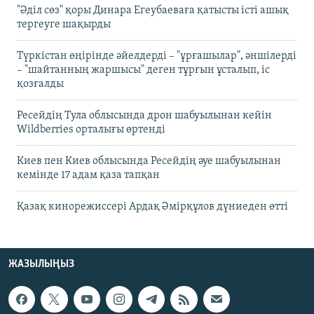
"Әділ сөз" қоры Динара Егеубаеваға қатысты істі ашық
тергеуге шақырды
Түркістан өңірінде әйелдерді – "ұрғашылар", әншілерді
– "шайтанның жаршысы" деген тұрғын ұсталып, іс
қозғалды
Ресейдің Тула облысында дрон шабуылынан кейін
Wildberries орталығы өртенді
Киев пен Киев облысында Ресейдің әуе шабуылынан
кемінде 17 адам қаза тапқан
Қазақ кинорежиссері Ардақ Әмірқұлов дүниеден өтті
ЖАЗЫЛЫҢЫЗ