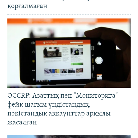
қорғалмаған
OCCRP: Азаттық пен "Мониториға"
фейк шағым үндістандық,
пәкістандық аккаунттар арқылы
жасалған