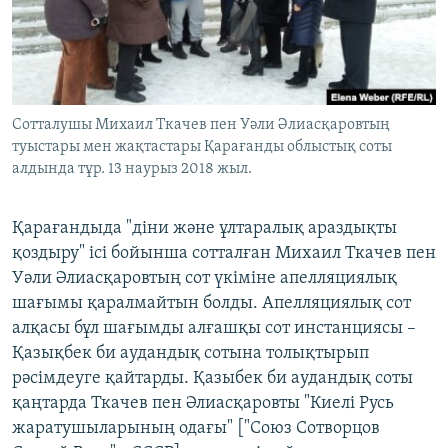
ЖАЗЫЛЫҢЫЗ
Басқа тілдерде
Сотталушы Михаил Ткачев пен Уәли Әлиасқаровтың
туыстары мен жақтастары Қарағанды облыстық соты
алдында тұр. 13 наурыз 2018 жыл.
Қарағандыда "діни және ұлтаралық араздықты
қоздыру" ісі бойынша сотталған Михаил Ткачев пен
Уәли Әлиасқаровтың сот үкіміне апелляциялық
шағымы қаралмайтын болды. Апелляциялық сот
алқасы бұл шағымды алғашқы сот инстанциясы –
Қазықбек би аудандық сотына толықтырып
рәсімдеуге қайтарды. Қазыбек би аудандық соты
қаңтарда Ткачев пен Әлиасқаровты "Киелі Русь
жаратушыларының одағы" ["Союз Сотворцов