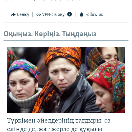
Бөлісу
VPN-сіз оқу
Follow us
Оқыңыз. Көріңіз. Тыңдаңыз
Түркімен әйелдерінің тағдыры: өз
елінде де, жат жерде де құқығы