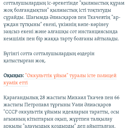
сотталушылардың іс-әрекетінде "қылмыстық құрам
жоқ болғандықтан" қылмыстық істі тоқтатуды
сұрайды. Шағымда Әлиасқаров пен Ткачевтің "ар-
ұждан тұтқыны" екені, үкімнің көпе-көрінеу
заңсыз екені және алғашқы сот инстанциясында
кемшілік пен бір жаққа тарту болғаны айтылады.
Бүгінгі сотта сотталушылардың өздерін
қатыстырған жоқ.
Оқыңыз:
"Оккульттік ұйым" туралы істе полицей
куәлік етті
Қарағандылық 28 жастағы Михаил Ткачев пен 66
жастағы Петропавл тұрғыны Уәли Әлиасқаров
"СССР оккульттік ұйымы идеяларын таратты, осы
ағымның кітаптарын оқып, жұртпен талқылау
арқылы "алауыздық қоздырды" деп айыпталған.