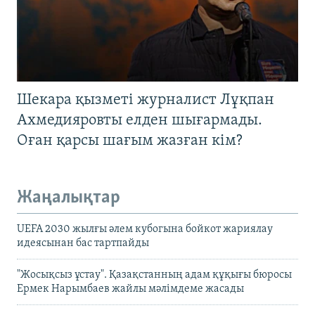
Шекара қызметі журналист Лұқпан
Ахмедияровты елден шығармады.
Оған қарсы шағым жазған кім?
Жаңалықтар
UEFA 2030 жылғы әлем кубогына бойкот жариялау
идеясынан бас тартпайды
"Жосықсыз ұстау". Қазақстанның адам құқығы бюросы
Ермек Нарымбаев жайлы мәлімдеме жасады