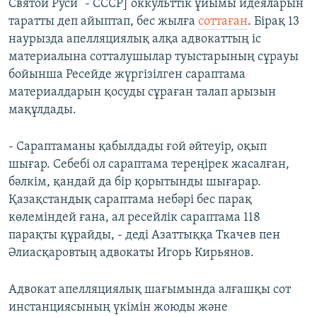
Святой Руси" - СССР] оккульттік ұйымы идеяларын
таратты деп айыптап, бес жылға
соттаған
. Бірақ 13
наурызда апелляциялық алқа адвокаттың іс
материалына сотталушылар туыстарының сұрауы
бойынша Ресейде жүргізілген сараптама
материалдарын қосуды сұраған талап арызын
мақұлдады.
- Сараптаманы қабылдады ғой әйтеуір, оқып
шығар. Себебі ол сараптама тереңірек жасалған,
бәлкім, қандай да бір қорытынды шығарар.
Қазақстандық сараптама небәрі бес парақ
көлеміндей ғана, ал ресейлік сараптама 118
парақты құрайды, - деді Азаттыққа Ткачев пен
Әлиасқаровтың адвокаты Игорь Кирьянов.
Адвокат апелляциялық шағымында алғашқы сот
инстанциясының үкімін жоюды және