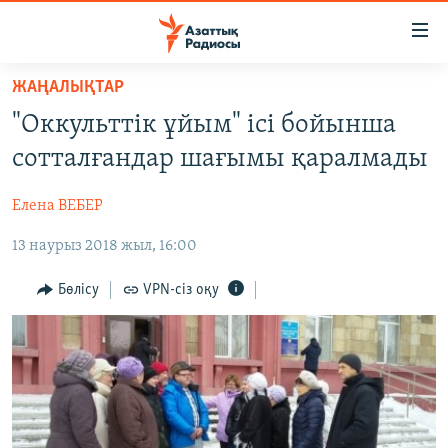
Accessibility
links
Skip
ЖАҢАЛЫҚТАР
to
ЖАҢАЛЫҚТАР
"Оккульттік ұйым" ісі бойынша
main
САЯСАТ
content
сотталғандар шағымы қаралмады
AZATTYQTV
Skip
to
Елена ВЕБЕР
ҚАҢТАР ОҚИҒАСЫ
main
13 наурыз 2018 жыл, 16:00
АДАМ ҚҰҚЫҚТАРЫ
Navigation
Skip
ӘЛЕУМЕТ
Бөлісу
VPN-сіз оқу
to
ӘЛЕМ
Search
АРНАЙЫ ЖОБАЛАР
Русский