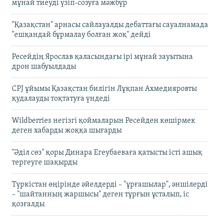
мұнай тиеуді үзіп-созуға мәжбүр
"Қазақстан" арнасы сайлауалды дебаттағы сауалнамада
"ешқандай бұрмалау болған жоқ" дейді
Ресейдің Ярослав қаласындағы ірі мұнай зауытына
дрон шабуылдады
CPJ ұйымы Қазақстан билігін Лұқпан Ахмедияровты
қудалауды тоқтатуға үндеді
Wildberries негізгі қоймаларын Ресейден көшірмек
деген хабарды жоққа шығарды
"Әділ сөз" қоры Динара Егеубаеваға қатысты істі ашық
тергеуге шақырды
Түркістан өңірінде әйелдерді – "ұрғашылар", әншілерді
– "шайтанның жаршысы" деген тұрғын ұсталып, іс
қозғалды