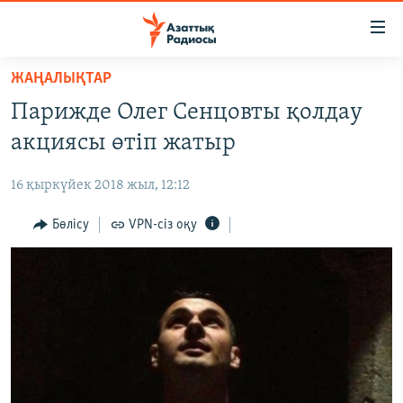
Accessibility
links
Skip
ЖАҢАЛЫҚТАР
to
ЖАҢАЛЫҚТАР
Парижде Олег Сенцовты қолдау
main
САЯСАТ
content
акциясы өтіп жатыр
AZATTYQTV
Skip
to
16 қыркүйек 2018 жыл, 12:12
ҚАҢТАР ОҚИҒАСЫ
main
АДАМ ҚҰҚЫҚТАРЫ
Бөлісу
VPN-сіз оқу
Navigation
Skip
ӘЛЕУМЕТ
to
ӘЛЕМ
Search
АРНАЙЫ ЖОБАЛАР
Русский