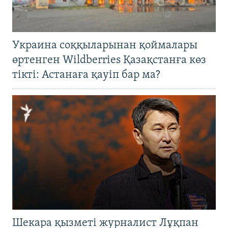
Украина соққыларынан қоймалары
өртенген Wildberries Қазақстанға көз
тікті: Астанаға қауіп бар ма?
Шекара қызметі журналист Лұқпан