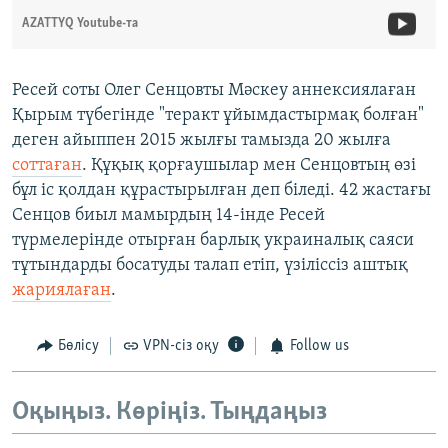
AZATTYQ Youtube-та
Ресей соты Олег Сенцовты Мәскеу аннексиялаған
Қырым түбегінде "теракт ұйымдастырмақ болған"
деген айыппен 2015 жылғы тамызда 20 жылға
соттаған
. Құқық қорғаушылар мен Сенцовтың өзі
бұл іс қолдан құрастырылған деп біледі. 42 жастағы
Сенцов биыл мамырдың 14-інде Ресей
түрмелерінде отырған барлық украиналық саяси
тұтындарды босатуды талап етіп, үзіліссіз аштық
жариялаған
.
Бөлісу
VPN-сіз оқу
Follow us
Оқыңыз. Көріңіз. Тыңдаңыз