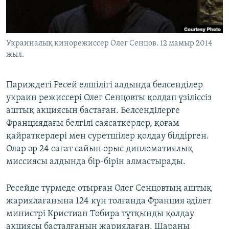
ЖАЗЫЛЫҢЫЗ
Украиналық кинорежиссер Олег Сенцов. 12 мамыр 2014
жыл.
Басқа тілдерде
Париждегі Ресей елшілігі алдында белсенділер
украин режиссері Олег Сенцовты қолдап үзіліссіз
аштық акциясын бастаған. Белсенділерге
Франциядағы белгілі саясаткерлер, қоғам
қайраткерлері мен суретшілер қолдау білдірген.
Олар әр 24 сағат сайын орыс дипломатиялық
миссиясы алдында бір-бірін алмастырады.
Ресейде түрмеде отырған Олег Сенцовтың аштық
жариялағанына 124 күн толғанда Франция әділет
министрі Кристиан Тобира тұтқынды қолдау
акциясы басталғанын жариялаған. Шараны