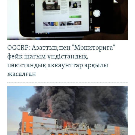
OCCRP: Азаттық пен "Мониториға"
фейк шағым үндістандық,
пәкістандық аккаунттар арқылы
жасалған