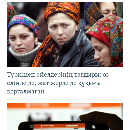
Түркімен әйелдерінің тағдыры: өз
елінде де, жат жерде де құқығы
қорғалмаған