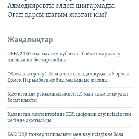
Ахмедияровты елден шығармады.
Оған қарсы шағым жазған кім?
Жаңалықтар
UEFA 2030 жылғы әлем кубогына бойкот жариялау
идеясынан бас тартпайды
"Жосықсыз ұстау". Қазақстанның адам құқығы бюросы
Ермек Нарымбаев жайлы мәлімдеме жасады
Қазақстанда рақымшылықпен 1,5 мың адам қамаудан
босап шықты
Қазақстан мектептерінде ЖИ, цифрлық қауіпсіздік пән
ретінде оқытылады
БАҚ: КҚК танкер тапшылығы мен қауіпсіздікке бола