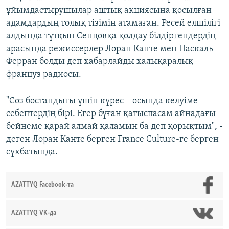
ұйымдастырушылар аштық акциясына қосылған
адамдардың толық тізімін атамаған. Ресей елшілігі
алдында тұтқын Сенцовқа қолдау білдіргендердің
арасында режиссерлер Лоран Канте мен Паскаль
Ферран болды деп хабарлайды халықаралық
француз радиосы.
"Сөз бостандығы үшін күрес – осында келуіме
себептердің бірі. Егер бұған қатыспасам айнадағы
бейнеме қарай алмай қаламын ба деп қорықтым", -
деген Лоран Канте берген France Culture-ге берген
сұхбатында.
AZATTYQ Facebook-та
AZATTYQ VK-да