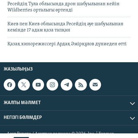
Ресейдің Тула облысында дрон шабуылынан кейін
Wildberries орталығы өртенді
Киев пен Киев облысында Ресейдің әуе шабуылынан
кемінде 17 адам қаза тапқан
Қазақ кинорежиссері Ардақ Әмірқұлов дүниеден өтті
ЖАЗЫЛЫҢЫЗ
ЖАЛПЫ МӘЛІМЕТ
НЕГІЗГІ БӨЛІМДЕР
Азат Еуропа / Азаттық радиосы © 2026, Inc. | Барлық