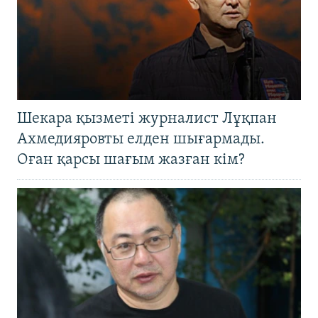
Шекара қызметі журналист Лұқпан
Ахмедияровты елден шығармады.
Оған қарсы шағым жазған кім?