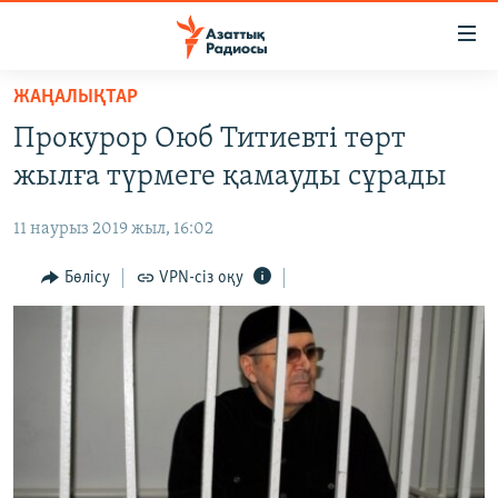
Accessibility
links
Skip
ЖАҢАЛЫҚТАР
to
ЖАҢАЛЫҚТАР
Прокурор Оюб Титиевті төрт
main
САЯСАТ
content
жылға түрмеге қамауды сұрады
AZATTYQTV
Skip
to
11 наурыз 2019 жыл, 16:02
ҚАҢТАР ОҚИҒАСЫ
main
АДАМ ҚҰҚЫҚТАРЫ
Бөлісу
VPN-сіз оқу
Navigation
Skip
ӘЛЕУМЕТ
to
ӘЛЕМ
Search
АРНАЙЫ ЖОБАЛАР
Русский