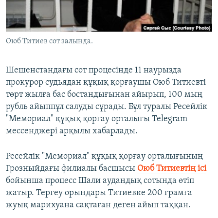
ЖАЗЫЛЫҢЫЗ
Оюб Титиев сот залында.
Басқа тілдерде
Шешенстандағы сот процесінде 11 наурызда
прокурор судьядан құқық қорғаушы Оюб Титиевті
төрт жылға бас бостандығынан айырып, 100 мың
рубль айыппұл салуды сұрады. Бұл туралы Ресейлік
"Мемориал" құқық қорғау орталығы Telegram
мессенджері арқылы хабарлады.
Ресейлік "Мемориал" құқық қорғау орталығының
Грозныйдағы филиалы басшысы
Оюб Титиевтің ісі
бойынша процесс Шали аудандық сотында өтіп
жатыр. Тергеу орындары Титиевке 200 грамға
жуық марихуана сақтаған деген айып таққан.