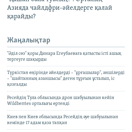
Азияда чайлдфри-әйелдерге қалай
қарайды?
Жаңалықтар
"Әділ сөз" қоры Динара Егеубаеваға қатысты істі ашық
тергеуге шақырды
Түркістан өңірінде әйелдерді – "ұрғашылар", әншілерді
– "шайтанның азаншысы" деген тұрғын ұсталып, іс
қозғалды
Ресейдің Тула облысында дрон шабуылынан кейін
Wildberries орталығы өртенді
Киев пен Киев облысында Ресейдің әуе шабуылынан
кемінде 17 адам қаза тапқан