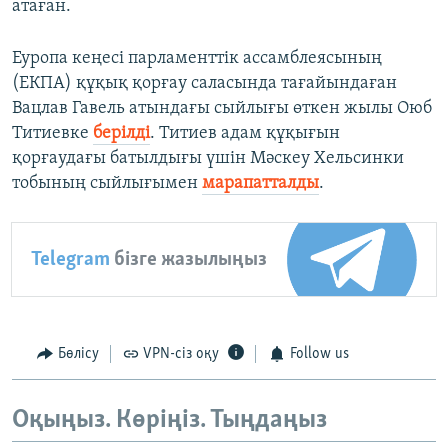
атаған.
Еуропа кеңесі парламенттік ассамблеясының
(ЕКПА) құқық қорғау саласында тағайындаған
Вацлав Гавель атындағы сыйлығы өткен жылы Оюб
Титиевке
берілді
. Титиев адам құқығын
қорғаудағы батылдығы үшін Мәскеу Хельсинки
тобының сыйлығымен
марапатталды
.
Telegram
бізге жазылыңыз
Бөлісу
VPN-сіз оқу
Follow us
Оқыңыз. Көріңіз. Тыңдаңыз