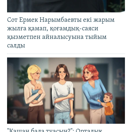
Сот Ермек Нарымбаевты екі жарым
жылға қамап, қоғамдық-саяси
қызметпен айналысуына тыйым
салды
"Қашан бала туасың?": Орталық