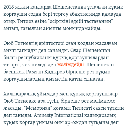
2018 жылы қаңтарда Шешенстанда ұсталған құқық
қорғаушы содан бері тергеу абақтысында қамауда
отыр. Титиев өзіне "есірткіні әдейі тастағанын"
айтып, тағылған айыпты мойындамайды.
Оюб Титиевтің әріптестері оған қолдан жасалған
айып тағылды деп санайды. Олар Шешенстан
билігі республиканы құқық қорғаушылардан
тазартқысы келеді деп
мәлімдейді
. Шешенстан
басшысы Рамзан Қадыров бірнеше рет құқық
қорғаушылардың қызметін қатты сынаған.
Халықаралық ұйымдар мен құқық қорғаушылар
Оюб Титиевке ара түсіп, бірнеше рет мәлімдеме
жасады. "Мемориал" қоғамы Титиевті саяси тұтқын
деп таныды. Amnesty International халықаралық
құқық қорғау ұйымы оны ар-ождан тұтқыны деп