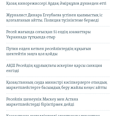
Қазақ кинорежиссері Ардақ Әмірқұлов дүниеден өтті
Журналист Динара Егеубаева үстінен қылмыстық іс
қозғалғанын айтты. Полиция түсініктеме бермеді
Ресей жағында соғысқан 51 елдің азаматтары
Украинада тұтқында отыр
Путин елден кеткен ресейліктердің құқығын
шектейтін заңға қол қойды
АҚШ Ресейдің құрлықтағы әскеріне қарсы санкция
енгізді
Қазақстанның сауда министрі кәсіпкерлерге отандық
маркетплейстерге басымдық беру жайлы кеңес айтты
Ресейлік шенеунік Мәскеу мен Астана
маркетплейстерді біріктірмек дейді