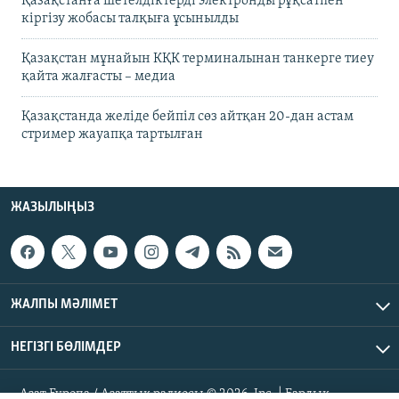
Қазақстанға шетелдіктерді электронды рұқсатпен
кіргізу жобасы талқыға ұсынылды
Қазақстан мұнайын КҚК терминалынан танкерге тиеу
қайта жалғасты – медиа
Қазақстанда желіде бейпіл сөз айтқан 20-дан астам
стример жауапқа тартылған
ЖАЗЫЛЫҢЫЗ
ЖАЛПЫ МӘЛІМЕТ
НЕГІЗГІ БӨЛІМДЕР
Азат Еуропа / Азаттық радиосы © 2026, Inc. | Барлық