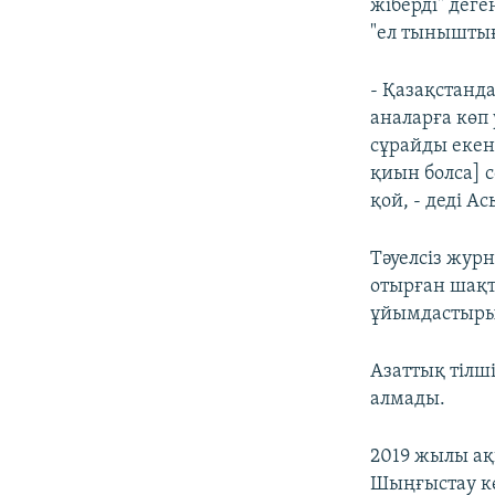
жіберді" дег
"ел тыныштығ
- Қазақстанд
аналарға көп
сұрайды екен
қиын болса] 
қой, - деді А
Тәуелсіз жур
отырған шақт
ұйымдастыры
Азаттық тілші
алмады.
2019 жылы ақ
Шыңғыстау кө