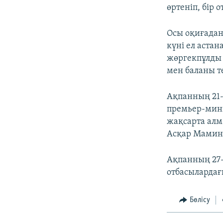
өртеніп, бір 
Осы оқиғадан
күні ел аста
жөргекпұлды ө
мен баланы те
Ақпанның 21-і
премьер-мини
жақсарта алм
Асқар Мамин
Ақпанның 27-
отбасылардағ
Бөлісу