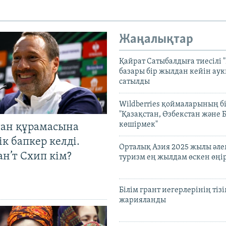
Жаңалықтар
Қайрат Сатыбалдыға тиесілі "
базары бір жылдан кейін ау
сатылды
Wildberries қоймаларының бі
"Қазақстан, Өзбекстан және 
көшірмек"
тан құрамасына
к бапкер келді.
Орталық Азия 2025 жылы әл
н’т Схип кім?
туризм ең жылдам өскен өңі
Білім грант иегерлерінің тізі
жарияланды