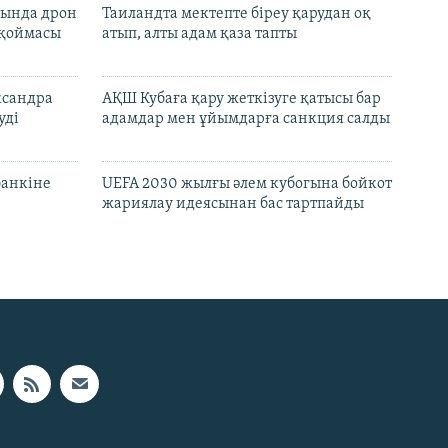
сында дрон
Таиландта мектепте біреу қарудан оқ
 қоймасы
атып, алты адам қаза тапты
ксандра
АҚШ Кубаға қару жеткізуге қатысы бар
уді
адамдар мен ұйымдарға санкция салды
банкіне
UEFA 2030 жылғы әлем кубогына бойкот
жариялау идеясынан бас тартпайды