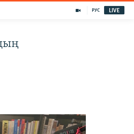
LIVE
РУС
рдың