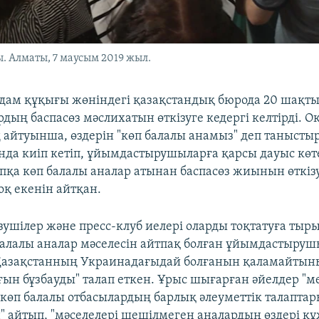
. Алматы, 7 маусым 2019 жыл.
дам құқығы жөніндегі қазақстандық бюрода 20 шақты
дың баспасөз мәслихатын өткізуге кедергі келтірді. О
ң айтуынша, өздерін "көп балалы анамыз" деп таныстыр
нда киіп кетіп, ұйымдастырушыларға қарсы дауыс көт
топқа көп балалы аналар атынан баспасөз жиынын өткіз
қ екенін айтқан.
ушілер және пресс-клуб иелері оларды тоқтатуға тыр
балалы аналар мәселесін айтпақ болған ұйымдастыру
Қазақстанның Украинадағыдай болғанын қаламайтыны
ын бұзбауды" талап еткен. Ұрыс шығарған әйелдер "м
е көп балалы отбасылардың барлық әлеуметтік талапта
 айтып, "мәселелері шешілмеген аналардың өздері қ