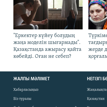
"Еркектер күйеу болудың
Түркім
жаңа моделін шығармады".
тағдыры
Қазақстанда ажырасу қайта
жерде 
көбейді. Оған не себеп?
қорғал
ЖАЛПЫ МӘЛІМЕТ
НЕГІЗГІ 
Хабарласыңыз
Жаңалықта
Біз туралы
Қазақстан
Русский