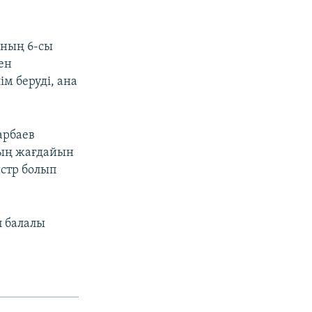
нның 6-сы
ен
ім беруді, ана
арбаев
тың жағдайын
стр болып
п балалы