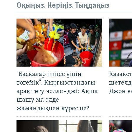
Оқыңыз. Көріңіз. Тыңдаңыз
"Басқалар ішпес үшін
Қазақс
төгейік". Қырғызстандағы
шетелді
арақ төгу челленджі: Ақша
Джон ва
шашу ма әлде
жамандықпен күрес пе?