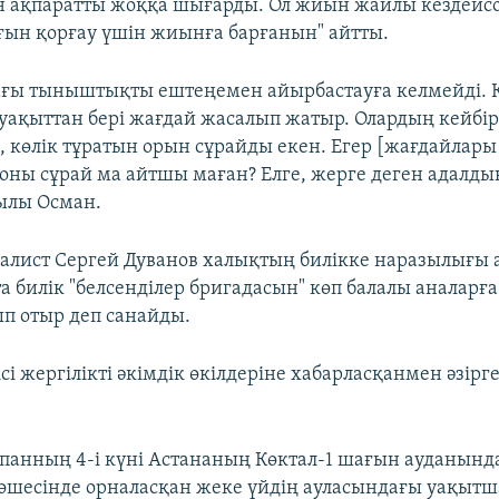
ен ақпаратты жоққа шығарды. Ол жиын жайлы кездейсо
ын қорғау үшін жиынға барғанын" айтты.
ағы тыныштықты ештеңемен айырбастауға келмейді. 
 уақыттан бері жағдай жасалып жатыр. Олардың кейбірі
, көлік тұратын орын сұрайды екен. Егер [жағдайла
соны сұрай ма айтшы маған? Елге, жерге деген адалды
сылы Осман.
налист Сергей Дуванов халықтың билікке наразылығы 
а билік "белсенділер бригадасын" көп балалы аналарғ
п отыр деп санайды.
сі жергілікті әкімдік өкілдеріне хабарласқанмен әзірг
панның 4-і күні Астананың Көктал-1 шағын ауданынд
шесінде орналасқан жеке үйдің ауласындағы уақытш