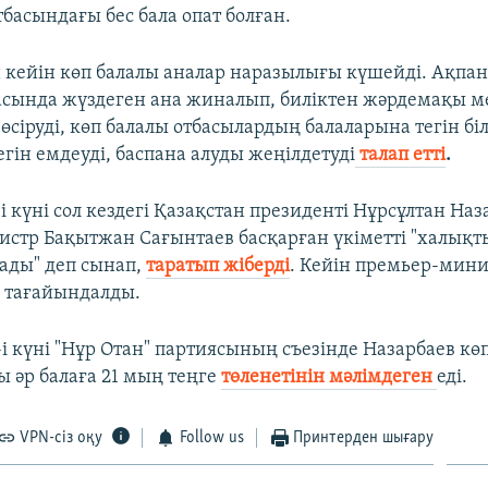
отбасындағы бес бала опат болған.
 кейін көп балалы аналар наразылығы күшейді. Ақпа
насында жүздеген ана жиналып, биліктен жәрдемақы м
сіруді, көп балалы отбасылардың балаларына тегін біл
гін емдеуді, баспана алуды жеңілдетуді
талап етті
.
 күні сол кездегі Қазақстан президенті Нұрсұлтан Наз
стр Бақытжан Сағынтаев басқарған үкіметті "халық
ады" деп сынап,
таратып жіберді
. Кейін премьер-мини
 тағайындалды.
і күні "Нұр Отан" партиясының съезінде Назарбаев кө
ы әр балаға 21 мың теңге
төленетінін мәлімдеген
еді.
VPN-сіз оқу
Follow us
Принтерден шығару