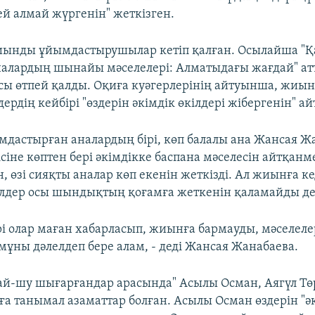
ей алмай жүргенін" жеткізген.
ынды ұйымдастырушылар кетіп қалған. Осылайша "Қ
налардың шынайы мәселелері: Алматыдағы жағдай" ат
ы өтпей қалды. Оқиға куәгерлерінің айтуынша, жиынғ
ердің кейбірі "өздерін әкімдік өкілдері жібергенін" ай
астырған аналардың бірі, көп балалы ана Жансая Ж
сіне көптен бері әкімдікке баспана мәселесін айтқанм
 өзі сияқты аналар көп екенін жеткізді. Ал жиынға ке
елдер осы шындықтың қоғамға жеткенін қаламайды де
рі олар маған хабарласып, жиынға бармауды, мәселеле
 мұны дәлелдеп бере алам, - деді Жансая Жанабаева.
ай-шу шығарғандар арасында" Асылы Осман, Аягүл Т
ға танымал азаматтар болған. Асылы Осман өздерін "ә