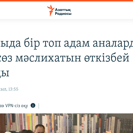
ыда бір топ адам анала
сөз мәслихатын өткізбей
ды
ыл, 13:55
VPN-сіз оқу