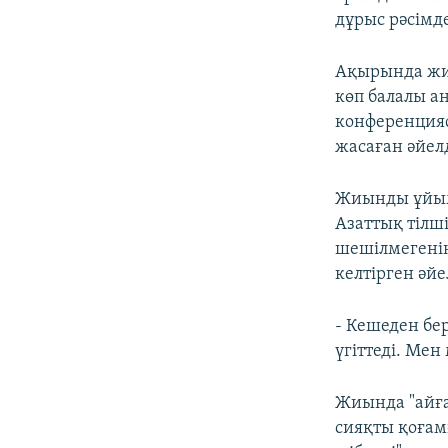
дұрыс рәсімд
Ақырында жи
көп балалы а
конференцияс
жасаған әйелд
Жиынды ұйымд
Азаттық тілші
шешілмегенін,
келтірген әй
- Кешеден бе
үгіттеді. Мен
Жиында "айғ
сияқты қоғам