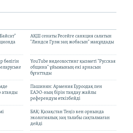
Байсат"
АҚШ сенаты Ресейге санкция салатын
кционда
"Линдси Грэм заң жобасын" мақұлдады
р бөлігін
YouTube видеохостинг қызметі "Русская
Беларуське
община" ұйымының екі арнасын
бұғаттады
емде
Пашинян: Армения Еуроодақ пен
р атанды
ЕАЭО-ның бірін таңдау жайлы
референдум өткізбейді
мі
БАҚ: Қазақстан Теңіз кен орнында
экологиялық заң талабы сақталмаған
дейді