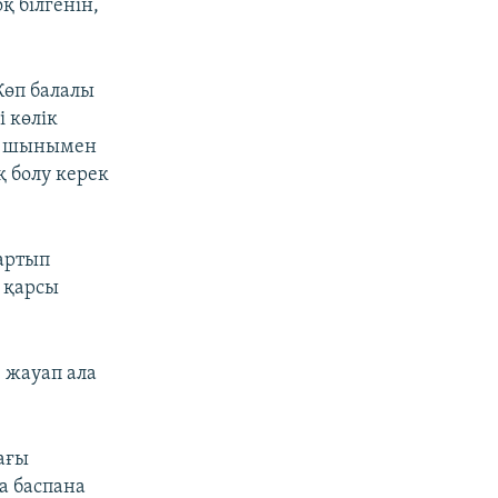
қ білгенін,
Көп балалы
 көлік
ры шынымен
қ болу керек
артып
а қарсы
е жауап ала
ағы
а баспана