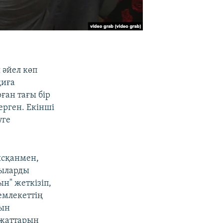
 әйел көп
қиға
ған тағы бір
ерген. Екінші
уге
ысқанмен,
шыларды
н" жеткізіп,
емлекеттің
рын
ұжаттарын