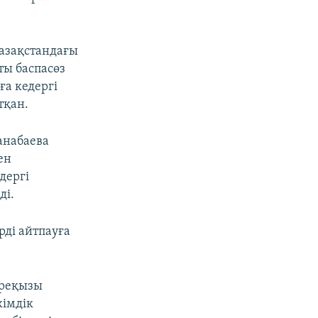
азақстандағы
ты баспасөз
а кедергі
тқан.
анабаева
ен
дергі
ді.
рді айтпауға
өреқызы
кімдік