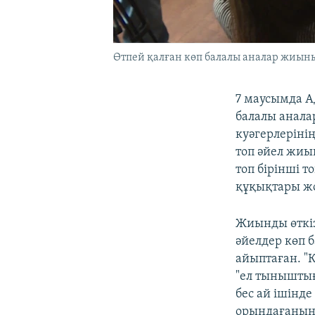
Өтпей қалған көп балалы аналар жиыны
7 маусымда А
балалы аналар
куәгерлеріні
топ әйел жиы
топ бірінші 
құқықтары жо
Жиынды өткіз
әйелдер көп 
айыптаған. "
"ел тыныштығ
бес ай ішінд
орындағанын"