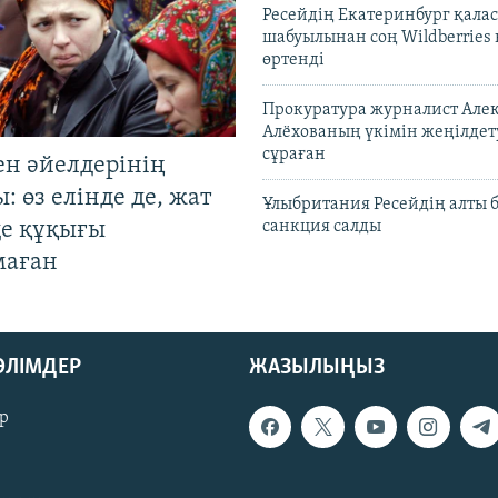
Ресейдің Екатеринбург қала
шабуылынан соң Wildberries
өртенді
Прокуратура журналист Але
Алёхованың үкімін жеңілдет
сұраған
ен әйелдерінің
: өз елінде де, жат
Ұлыбритания Ресейдің алты 
де құқығы
санкция салды
маған
БӨЛІМДЕР
ЖАЗЫЛЫҢЫЗ
р