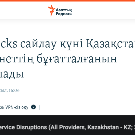
ocks сайлау күні Қазақст
неттің бұғатталғанын
лады
ыл, 16:06
VPN-сіз оқу