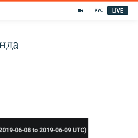
LIVE
РУС
анда