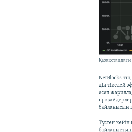
Қазақстандағы 
NetBlocks-тің
дің тікелей э
есеп жарияла
провайдерлер
байланысын ш
Түстен кейін
байланыстың 