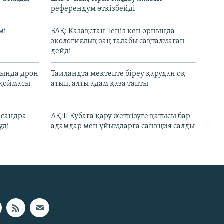
референдум өткізбейді
мі
БАҚ: Қазақстан Теңіз кен орнында
экологиялық заң талабы сақталмаған
дейді
сында дрон
Таиландта мектепте біреу қарудан оқ
 қоймасы
атып, алты адам қаза тапты
ксандра
АҚШ Кубаға қару жеткізуге қатысы бар
уді
адамдар мен ұйымдарға санкция салды