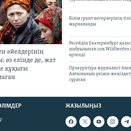
Білім грант иегерлерінің тізі
жарияланды
Ресейдің Екатеринбург қала
шабуылынан соң Wildberries
ен әйелдерінің
өртенді
: өз елінде де, жат
де құқығы
Прокуратура журналист Але
Алёхованың үкімін жеңілдет
маған
сұраған
БӨЛІМДЕР
ЖАЗЫЛЫҢЫЗ
р