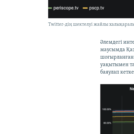
Twitter-дің шектелуі жайлы халықарал
Әлемдегі инт
маусымда Қаз
шоғырланған
уақытымен та
баяулап кетк