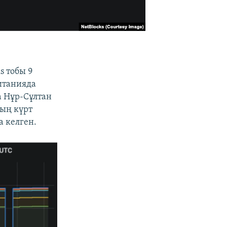
s тобы 9
итанияда
 Нұр-Сұлтан
ың күрт
 келген.