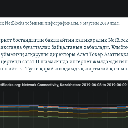
ық NetBlocks тобының инфографикасы. 9 маусым 2019 жыл.
ернет бостандығын бақылайтын халықаралық NetBlock
ақстанда бұғаттаулар байқалғанын хабарлады. Ұлыбр
 ұйымның атқарушы директоры Альп Токер Азаттыққа
ңертеңгі сағат 11 шамасында интернет жылдамдығын
енін айтты. Түске қарай жылдамдық жартылай қалпына