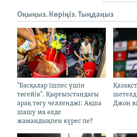
Оқыңыз. Көріңіз. Тыңдаңыз
"Басқалар ішпес үшін
Қазақс
төгейік". Қырғызстандағы
шетелді
арақ төгу челленджі: Ақша
Джон ва
шашу ма әлде
жамандықпен күрес пе?