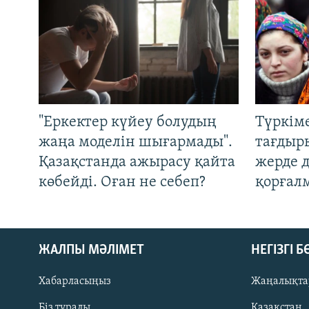
"Еркектер күйеу болудың
Түркім
жаңа моделін шығармады".
тағдыры
Қазақстанда ажырасу қайта
жерде 
көбейді. Оған не себеп?
қорғал
ЖАЛПЫ МӘЛІМЕТ
НЕГІЗГІ 
Хабарласыңыз
Жаңалықта
Біз туралы
Қазақстан