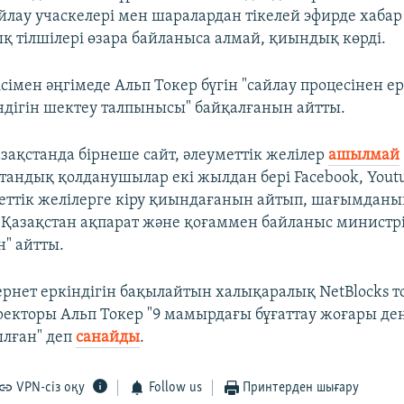
айлау учаскелері мен шаралардан тікелей эфирде хабар
ық тілшілері өзара байланыса алмай, қиындық көрді.
сімен әңгімеде Альп Токер бүгін "сайлау процесінен е
ндігін шектеу талпынысы" байқалғанын айтты.
зақстанда бірнеше сайт, әлеуметтік желілер
ашылмай
тандық қолданушылар екі жылдан бері Facebook, Youtu
еттік желілерге кіру қиындағанын айтып, шағымданып
 Қазақстан ақпарат және қоғаммен байланыс министрі 
" айтты.
ернет еркіндігін бақылайтын халықаралық NetBlocks 
екторы Альп Токер "9 мамырдағы бұғаттау жоғары де
лған" деп
санайды
.
VPN-сіз оқу
Follow us
Принтерден шығару