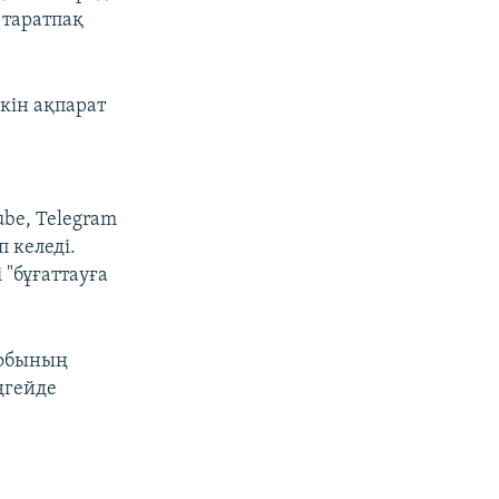
 таратпақ
ркін ақпарат
be, Telegram
 келеді.
"бұғаттауға
тобының
ңгейде