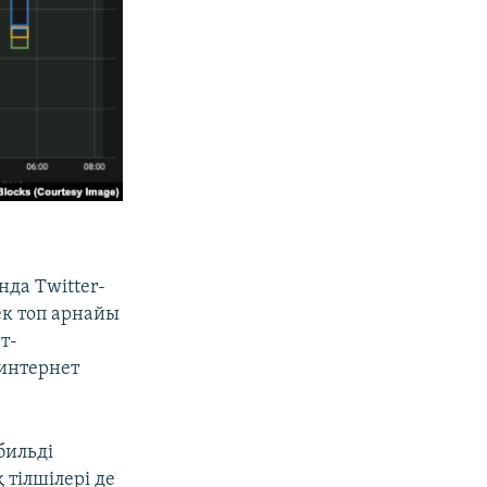
нда Twitter-
ек топ арнайы
т-
 интернет
бильді
тілшілері де