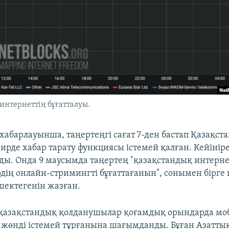
интернеттің бұғатталуы.
 хабарлауынша, таңертеңгі сағат 7-ден бастап Қазақста
фирде хабар тарату функциясы істемей қалған. Кейінір
ды. Онда 9 маусымда таңертең "қазақстандық интерне
дің онлайн-стримингті бұғаттағанын", сонымен бірге
ектегенін жазған.
 қазақстандық қолданушылар қоғамдық орындарда мо
жөнді істемей тұрғанына шағымданды. Бұған Азаттық 