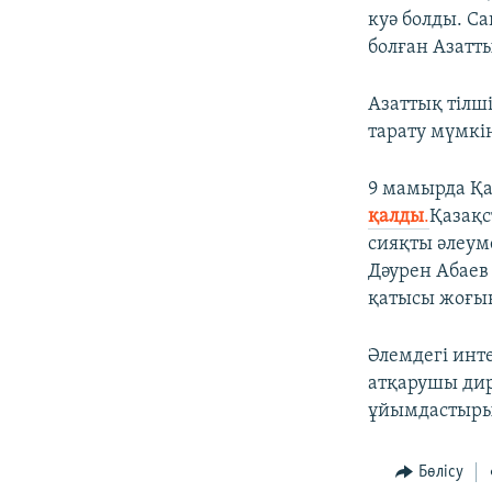
куә болды. С
болған Азатт
Азаттық тілші
тарату мүмкі
9 мамырда Қа
қ
алды
.
Қазақс
сияқты әлеум
Дәурен Абаев
қатысы жоғын
Әлемдегі инт
атқарушы дир
ұйымдастыры
Бөлісу