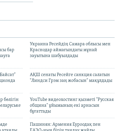
н
Украина Ресейдің Самара облысы мен
сы бар
Краснодар аймағындағы мұнай
ауға
зауытына шабуылдады
Байсат"
АҚШ сенаты Ресейге санкция салатын
кционда
"Линдси Грэм заң жобасын" мақұлдады
р бөлігін
YouTube видеохостинг қызметі "Русская
Беларуське
община" ұйымының екі арнасын
бұғаттады
емде
Пашинян: Армения Еуроодақ пен
р атанды
ЕАЭО-ның бірін таңдау жайлы