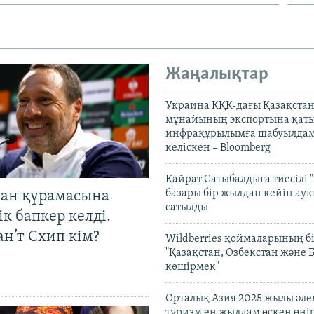
Жаңалықтар
Украина КҚК-дағы Қазақста
мұнайының экспортына қаты
инфрақұрылымға шабуылдам
келіскен – Bloomberg
Қайрат Сатыбалдыға тиесілі "
базары бір жылдан кейін ау
тан құрамасына
сатылды
к бапкер келді.
н’т Схип кім?
Wildberries қоймаларының бі
"Қазақстан, Өзбекстан және 
көшірмек"
Орталық Азия 2025 жылы әл
туризм ең жылдам өскен өңі