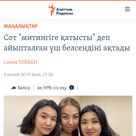
Accessibility
links
Skip
ЖАҢАЛЫҚТАР
to
ЖАҢАЛЫҚТАР
Сот "митингіге қатысты" деп
main
САЯСАТ
content
айыпталған үш белсендіні ақтады
AZATTYQTV
Skip
to
Сәния ТОЙКЕН
ҚАҢТАР ОҚИҒАСЫ
main
4 қазан 2019 жыл, 13:26
АДАМ ҚҰҚЫҚТАРЫ
Navigation
Skip
ӘЛЕУМЕТ
Бөлісу
VPN-сіз оқу
to
ӘЛЕМ
Search
АРНАЙЫ ЖОБАЛАР
Русский