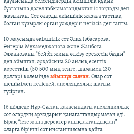
қаулысында белсенділердің әкімшілік құқық
бұзғанына дәлел табылмағандықтан іс тоқтады деп
жазылған. Сот оларды әкімшілік жазаға тартпақ
болған құзырлы орган уәждерін негізсіз деп тапты.
10 маусымда әкімшілік сот Әлия Ізбасарова,
Әйгерім Мұхамеджанова және Жанбота
Әлжанованы "бейбіт жиын өткізу ережесін бұзды"
деп айыптап, әрқайсына 20 айлық есептік
көрсеткіш (50 500 мың теңге, шамамен 130
доллар) көлемінде
айыппұл салған
. Олар сот
шешімімен келіспей, апелляциялық шағым
түсірген.
16 шілдеде Нұр-Сұлтан қаласындағы апелляциялық
сот олардың арыздарын қанағаттандырмаған еді.
Бірақ “істе жаңа деректер анықталғандықтан"
оларға бірінші сот инстанциясына қайта