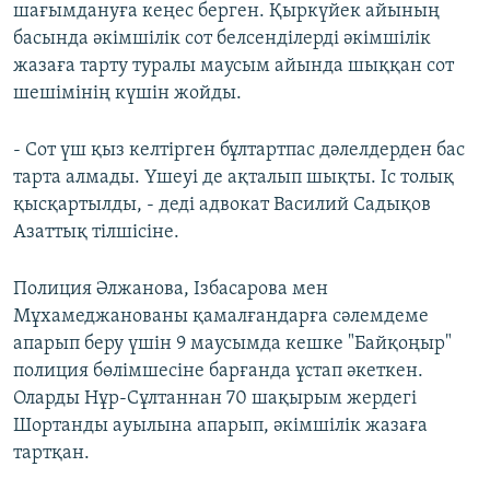
шағымдануға кеңес берген. Қыркүйек айының
басында әкімшілік сот белсенділерді әкімшілік
жазаға тарту туралы маусым айында шыққан сот
шешімінің күшін жойды.
- Сот үш қыз келтірген бұлтартпас дәлелдерден бас
тарта алмады. Үшеуі де ақталып шықты. Іс толық
қысқартылды, - деді адвокат Василий Садықов
Азаттық тілшісіне.
Полиция Әлжанова, Ізбасарова мен
Мұхамеджанованы қамалғандарға сәлемдеме
апарып беру үшін 9 маусымда кешке "Байқоңыр"
полиция бөлімшесіне барғанда ұстап әкеткен.
Оларды Нұр-Сұлтаннан 70 шақырым жердегі
Шортанды ауылына апарып, әкімшілік жазаға
тартқан.