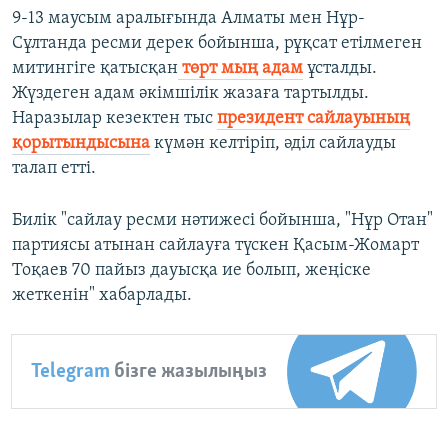
9-13 маусым аралығында Алматы мен Нұр-
Сұлтанда ресми дерек бойынша, рұқсат етілмеген
митингіге қатысқан
төрт мың адам
ұсталды.
Жүздеген адам әкімшілік жазаға тартылды.
Наразылар кезектен тыс
президент сайлауының
қорытындысына
күмән келтіріп, әділ сайлауды
талап етті.
Билік "сайлау ресми нәтижесі бойынша, "Нұр Отан"
партиясы атынан сайлауға түскен Қасым-Жомарт
Тоқаев 70 пайыз дауысқа ие болып, жеңіске
жеткенін" хабарлады.
Telegram
бізге жазылыңыз