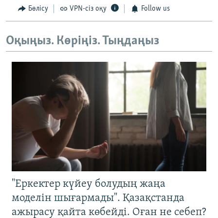
Бөлісу
VPN-сіз оқу
Follow us
Оқыңыз. Көріңіз. Тыңдаңыз
"Еркектер күйеу болудың жаңа
моделін шығармады". Қазақстанда
ажырасу қайта көбейді. Оған не себеп?