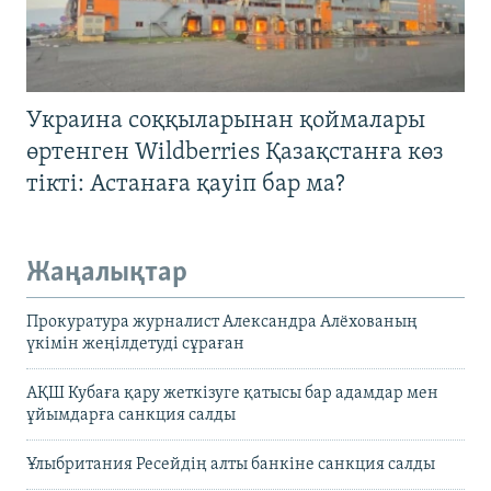
Украина соққыларынан қоймалары
өртенген Wildberries Қазақстанға көз
тікті: Астанаға қауіп бар ма?
Жаңалықтар
Прокуратура журналист Александра Алёхованың
үкімін жеңілдетуді сұраған
АҚШ Кубаға қару жеткізуге қатысы бар адамдар мен
ұйымдарға санкция салды
Ұлыбритания Ресейдің алты банкіне санкция салды