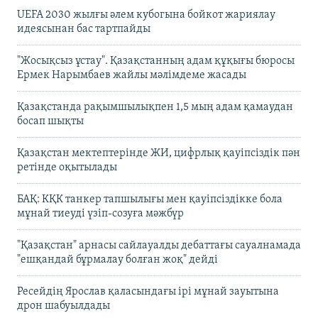
UEFA 2030 жылғы әлем кубогына бойкот жариялау
идеясынан бас тартпайды
"Жосықсыз ұстау". Қазақстанның адам құқығы бюросы
Ермек Нарымбаев жайлы мәлімдеме жасады
Қазақстанда рақымшылықпен 1,5 мың адам қамаудан
босап шықты
Қазақстан мектептерінде ЖИ, цифрлық қауіпсіздік пән
ретінде оқытылады
БАҚ: КҚК танкер тапшылығы мен қауіпсіздікке бола
мұнай тиеуді үзіп-созуға мәжбүр
"Қазақстан" арнасы сайлауалды дебаттағы сауалнамада
"ешқандай бұрмалау болған жоқ" дейді
Ресейдің Ярослав қаласындағы ірі мұнай зауытына
дрон шабуылдады