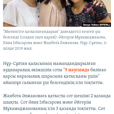
ЖАЗЫЛЫҢЫЗ
Басқа тілдерде
"Митингіге қатыспағандарын" дәлелдегісі келген үш
белсенді (солдан оңға қарай): Әйгерім Мұхамеджанова,
Әлия Ізбасарова және Жанбота Әлжанова. Нұр-Сұлтан, 11
шілде 2019 жыл.
Нұр-Сұлтан қаласының мамандандырылған
ауданаралық әкімшілік соты "
9 маусымда
билікке
қарсы наразылық шарасына қатысқаны үшін"
айыппұл салынған үш белсендінің ісін тоқтатты.
Жанбота Әлжановаға қатысты сот шешімі 2 қазанда
шықты. Сот Әлия Ізбасарова және Әйгерім
Мұхамеджанованың ісін 3 қазанда тоқтатты. Сот