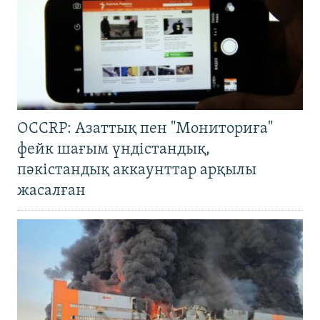
OCCRP: Азаттық пен "Мониториға"
фейк шағым үндістандық,
пәкістандық аккаунттар арқылы
жасалған