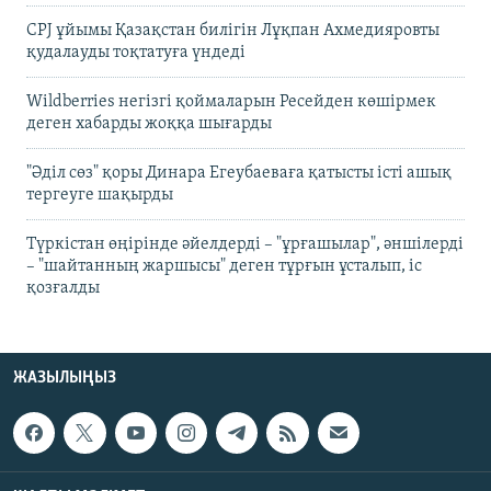
CPJ ұйымы Қазақстан билігін Лұқпан Ахмедияровты
қудалауды тоқтатуға үндеді
Wildberries негізгі қоймаларын Ресейден көшірмек
деген хабарды жоққа шығарды
"Әділ сөз" қоры Динара Егеубаеваға қатысты істі ашық
тергеуге шақырды
Түркістан өңірінде әйелдерді – "ұрғашылар", әншілерді
– "шайтанның жаршысы" деген тұрғын ұсталып, іс
қозғалды
ЖАЗЫЛЫҢЫЗ