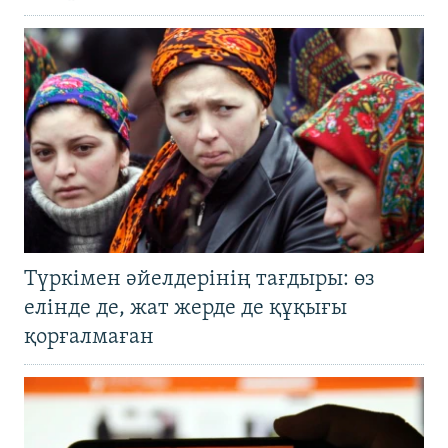
Түркімен әйелдерінің тағдыры: өз
елінде де, жат жерде де құқығы
қорғалмаған