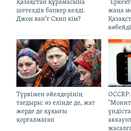
Қазақстан құрамасына
"Еркек
шетелдік бапкер келді.
жаңа м
Джон ван’т Схип кім?
Қазақс
көбейді
Түркімен әйелдерінің
OCCRP:
тағдыры: өз елінде де, жат
"Монит
жерде де құқығы
үндіст
қорғалмаған
аккаун
жасалғ