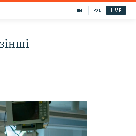
LIVE
РУС
зінші