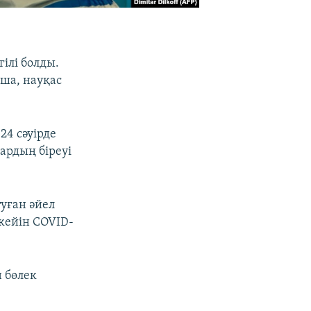
гілі болды.
ша, науқас
24 сәуірде
ардың біреуі
туған әйел
кейін COVID-
 бөлек