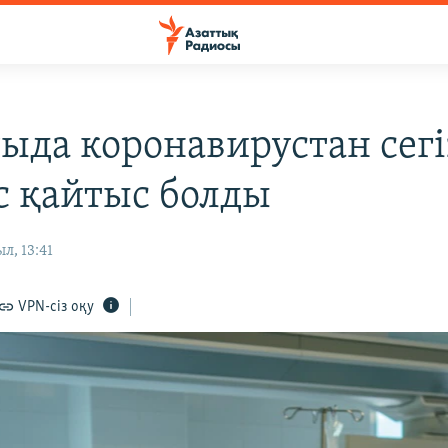
ыда коронавирустан сегі
с қайтыс болды
л, 13:41
VPN-сіз оқу