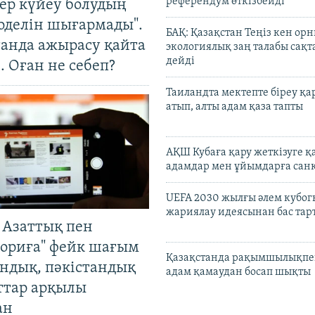
референдум өткізбейді
тер күйеу болудың
оделін шығармады".
БАҚ: Қазақстан Теңіз кен ор
танда ажырасу қайта
экологиялық заң талабы сақ
дейді
. Оған не себеп?
Таиландта мектепте біреу қа
атып, алты адам қаза тапты
АҚШ Кубаға қару жеткізуге қ
адамдар мен ұйымдарға сан
UEFA 2030 жылғы әлем кубог
жариялау идеясынан бас та
 Азаттық пен
ориға" фейк шағым
Қазақстанда рақымшылықпен
андық, пәкістандық
адам қамаудан босап шықты
ттар арқылы
ан