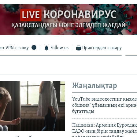
КОРОНАВИРУС
LIVE
ҚАЗАҚСТАНДАҒЫ ЖӘНЕ ӘЛЕМДЕГІ ЖАҒДАЙ
VPN-сіз оқу
Follow us
Принтерден шығару
Жаңалықтар
YouTube видеохостинг қызмет
община" ұйымының екі арн
бұғаттады
Пашинян: Армения Еуроодақ
ЕАЭО-ның бірін таңдау жай