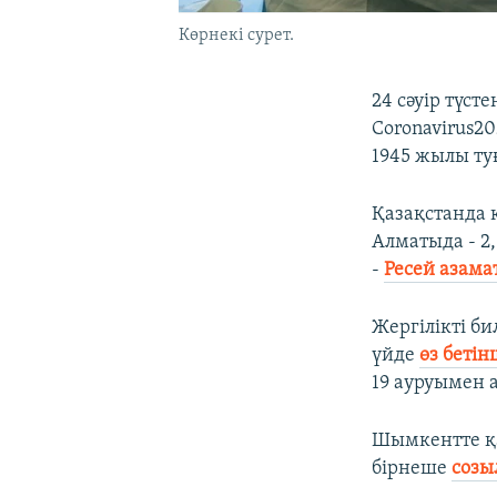
Көрнекі сурет.
24 сәуір түст
Coronavirus2
1945 жылы ту
Қазақстанда 
Алматыда - 2,
-
Ресей азама
Жергілікті б
үйде
өз беті
19 ауруымен 
Шымкентте қа
бірнеше
созы