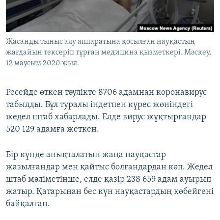
ЖАЗЫЛЫҢЫЗ
Жасанды тыныс алу аппаратына қосылған науқастың
жағдайын тексеріп тұрған медицина қызметкері. Мәскеу,
Басқа тілдерде
12 маусым 2020 жыл.
Ресейде өткен тәулікте 8706 адамнан коронавирус
табылды. Бұл туралы індетпен күрес жөніндегі
жедел штаб хабарлады. Елде вирус жұқтырғандар
520 129 адамға жеткен.
Бір күнде анықталатын жаңа науқастар
жазылғандар мен қайтыс болғандардан көп. Жедел
штаб мәліметінше, елде қазір 238 659 адам ауырып
жатыр. Қатарынан бес күн науқастардың көбейгені
байқалған.