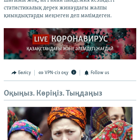
шағымы жоқ, ал Райан пандемия кезіндегі
статистикалық дерек жинаудағы жалпы
қиындықтарды меңзеген деп мәлімдеген.
КОРОНАВИРУС
LIVE
ҚАЗАҚСТАНДАҒЫ ЖӘНЕ ӘЛЕМДЕГІ ЖАҒДАЙ
Бөлісу
VPN-сіз оқу
Follow us
Оқыңыз. Көріңіз. Тыңдаңыз