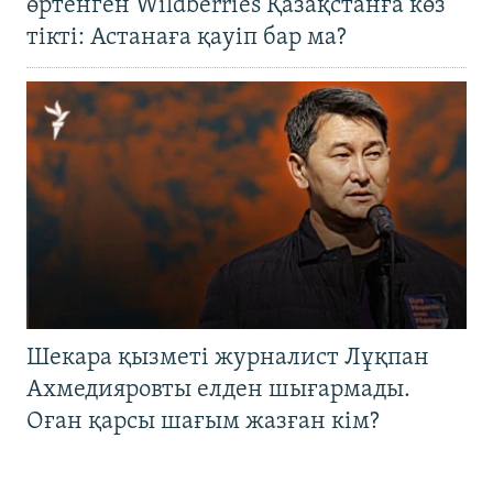
өртенген Wildberries Қазақстанға көз
тікті: Астанаға қауіп бар ма?
Шекара қызметі журналист Лұқпан
Ахмедияровты елден шығармады.
Оған қарсы шағым жазған кім?