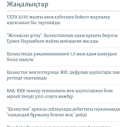
Жаңалықтар
UEFA 2030 жылғы әлем кубогына бойкот жариялау
идеясынан бас тартпайды
"Жосықсыз ұстау". Қазақстанның адам құқығы бюросы
Ермек Нарымбаев жайлы мәлімдеме жасады
Қазақстанда рақымшылықпен 1,5 мың адам қамаудан
босап шықты
Қазақстан мектептерінде ЖИ, цифрлық қауіпсіздік пән
ретінде оқытылады
БАҚ: КҚК танкер тапшылығы мен қауіпсіздікке бола
мұнай тиеуді үзіп-созуға мәжбүр
"Қазақстан" арнасы сайлауалды дебаттағы сауалнамада
"ешқандай бұрмалау болған жоқ" дейді