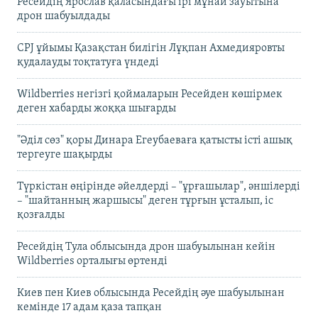
Ресейдің Ярослав қаласындағы ірі мұнай зауытына
дрон шабуылдады
CPJ ұйымы Қазақстан билігін Лұқпан Ахмедияровты
қудалауды тоқтатуға үндеді
Wildberries негізгі қоймаларын Ресейден көшірмек
деген хабарды жоққа шығарды
"Әділ сөз" қоры Динара Егеубаеваға қатысты істі ашық
тергеуге шақырды
Түркістан өңірінде әйелдерді – "ұрғашылар", әншілерді
– "шайтанның жаршысы" деген тұрғын ұсталып, іс
қозғалды
Ресейдің Тула облысында дрон шабуылынан кейін
Wildberries орталығы өртенді
Киев пен Киев облысында Ресейдің әуе шабуылынан
кемінде 17 адам қаза тапқан