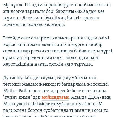
Бір күнде 114 адам коронавирустан қайтыс болған,
эпидемия тарағалы бері барлығы 6829 адам көз
жұмған. Дегенмен бұл аймақ билігі таратқан
мәліметпен сәйкес келмейді.
Ресейде өзге елдермен салыстырғанда адам өлімі
көрсеткіші төмен екенін айтып жүрген кейбір
сарапшылар ресми статистикаға байланысты түрлі
сұрақтар бар екенін айтады. Билік адам өлімі
көрсеткішінің нақты екенін алға тартады.
Дүниежүзілік денсаулық сақтау ұйымының
төтенше жағдай жөніндегі бағдарлама жетекшісі
Майкл Райан осы аптада ресейлік статистиканы
"түсіну қиын" деп
мойындаған
. Алайда ДДСҰ-ның
Мәскеудегі өкілі Мелита Вуйнович Business FM
радиосына берген сұхбатында ұйымның Ресейге