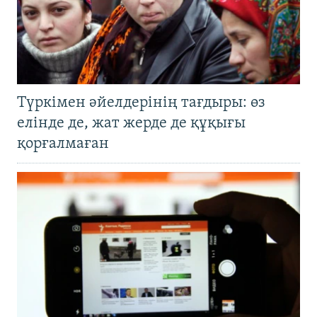
Түркімен әйелдерінің тағдыры: өз
елінде де, жат жерде де құқығы
қорғалмаған