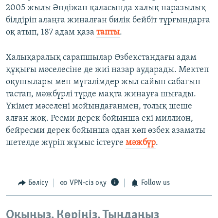
2005 жылы Әндіжан қаласында халық наразылық
білдіріп алаңға жиналған билік бейбіт тұрғындарға
оқ атып, 187 адам қаза
тапты
.
Халықаралық сарапшылар Өзбекстандағы адам
құқығы мәселесіне де жиі назар аударады. Мектеп
оқушылары мен мұғалімдер жыл сайын сабағын
тастап, мәжбүрлі түрде мақта жинауға шығады.
Үкімет мәселені мойындағанмен, толық шеше
алған жоқ. Ресми дерек бойынша екі миллион,
бейресми дерек бойынша одан көп өзбек азаматы
шетелде жүріп жұмыс істеуге
мәжбүр
.
Бөлісу
VPN-сіз оқу
Follow us
Оқыңыз. Көріңіз. Тыңдаңыз