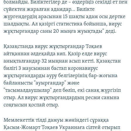
болмайды. Биліктегілер де – өздеріңіз секілді ет пен
сүйектен жаралған адамдар... Билікте
жүргендердің арасынан 15 шақты адам осы дертке
шалдықты. Ал қазіргі статистика бойынша, вирус
жұқтырғандар саны 20 мыңға жуықтады" деді.
Қазақстанда вирус жұқтырғандар Тоқаев
айтқаннан әлдеқайда көп. Қазір елде вирус
анықталғандар 32 мыңнан асып кетті. Қазақстан
билігі 3 маусымнан бастап коронавирус
жұқтырғандарды ауру белгілерінің бар-жоғына
байланысты "ауырғандар" және
"тасымалдаушылар" деп бөліп, екі санақ жүргізіп
отыр. Ал вирус жұқтырғандардың ресми санына
соңғысын қоспай отыр.
Мемлекеттік тілді дамуы жөніндегі сұраққа
Қасым-Жомарт Тоқаев Украинаға сілтей отырып