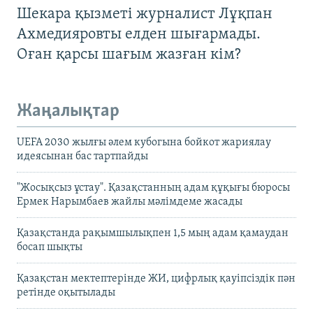
Шекара қызметі журналист Лұқпан
Ахмедияровты елден шығармады.
Оған қарсы шағым жазған кім?
Жаңалықтар
UEFA 2030 жылғы әлем кубогына бойкот жариялау
идеясынан бас тартпайды
"Жосықсыз ұстау". Қазақстанның адам құқығы бюросы
Ермек Нарымбаев жайлы мәлімдеме жасады
Қазақстанда рақымшылықпен 1,5 мың адам қамаудан
босап шықты
Қазақстан мектептерінде ЖИ, цифрлық қауіпсіздік пән
ретінде оқытылады