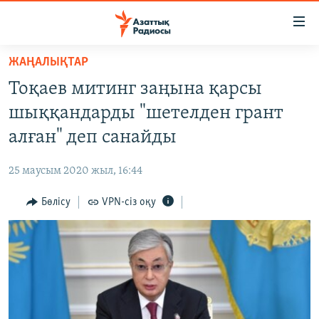
Accessibility
links
Skip
ЖАҢАЛЫҚТАР
to
ЖАҢАЛЫҚТАР
Тоқаев митинг заңына қарсы
main
САЯСАТ
content
шыққандарды "шетелден грант
AZATTYQTV
Skip
алған" деп санайды
to
ҚАҢТАР ОҚИҒАСЫ
main
25 маусым 2020 жыл, 16:44
АДАМ ҚҰҚЫҚТАРЫ
Navigation
Skip
Бөлісу
VPN-сіз оқу
ӘЛЕУМЕТ
to
ӘЛЕМ
Search
АРНАЙЫ ЖОБАЛАР
Русский