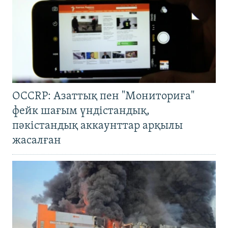
OCCRP: Азаттық пен "Мониториға"
фейк шағым үндістандық,
пәкістандық аккаунттар арқылы
жасалған