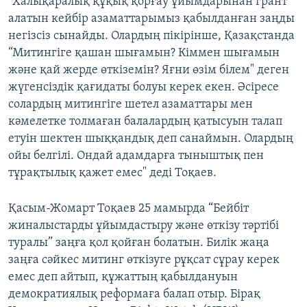
"Халықаралық құқық қорғау ұйымдарынан грант
алатын кейбір азаматтарымыз қабылданған заңды
негізсіз сынайды. Олардың пікірінше, Қазақстанда
“Митингіге қашан шығамын? Кіммен шығамын
және қай жерде өткіземін? Яғни өзім білем" деген
жүгенсіздік қағидаты болуы керек екен. Әсіресе
солардың митингіге шетел азаматтары мен
кәмелетке толмаған балалардың қатысуын талап
етуін шектен шыққандық деп санаймын. Олардың
ойы белгілі. Ондай адамдарға тыныштық пен
тұрақтылық қажет емес" деді Тоқаев.
Қасым-Жомарт Тоқаев 25 мамырда “Бейбіт
жиналыстарды ұйымдастыру және өткізу тәртібі
туралы” заңға қол қойған болатын. Билік жаңа
заңға сәйкес митинг өткізуге рұқсат сұрау керек
емес деп айтып, құжаттың қабылдануын
демократиялық реформаға балап отыр. Бірақ