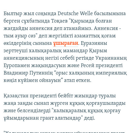
Былтыр жыл соңында Deutsche Welle басылымына
берген сұхбатында Тоқаев "Қырымда болған
жағдайды аннексия деп атамаймыз. Аннексия -
тым ауыр сөз" деп жергілікті азаматтық қоғам
өкілдерінің сынына
ұшыраған
. Еуразияны
зерттеуші халықаралық мамандар Қырым
аннекциясының негізі себебі ретінде Украинаның
Еуропамен жақындасуын және Ресей президенті
Владимир Путиннің “орыс халқының империялық
көңіл күйімен ойнауын” атап өткен.
Қазақстан президенті бейбіт жиындар туралы
жаңа заңды сынап жүрген құқық қорғаушыларды
және белсенділерді "халықаралық құқық қорғау
ұйымдарынан грант алатындар" деді.