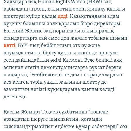
Халықаралық Human Rights Watch (HRW) заң
қабылданғанмен, халықтың еркін жиналу құқығы
шектеулі күйде қалды
деді
. Қазақстандағы адам
құқығы бойынша халықаралық бюро директоры
Евгений Жовтис заң нормалары халықаралық
стандарттарға сай емес деп жұмыс тобынан шығып
кетті
. БҰҰ-ның бейбіт жиын өткізу және
қауымдастыққа бірігу құқығы жөнінде арнаулы
есеп дайындайтын өкілі Клемент Вуле билікті аяқ
астынан өтетін демонстрацияларға рұқсат беруге
шақырып, "Бейбіт жиын не демонстрациялардың
кез келген түрін уақыт жағынан шектеу де
азаматтың негізгі құқықтарына қайшы келеді”
деген еді.
Қасым-Жомарт Тоқаев сұхбатында “көшеде
ұрандатып шеруге шықпайтын, қоғамды
саясиландырмайтын еңбекке құмар өзбектерді" сөз