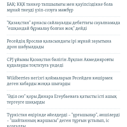
БАҚ: КҚК танкер тапшылығы мен қауіпсіздікке бола
мұнай тиеуді үзіп-созуға мәжбүр
"Қазақстан" арнасы сайлауалды дебаттағы сауалнамада
"ешқандай бұрмалау болған жоқ" дейді
Ресейдің Ярослав қаласындағы ірі мұнай зауытына
дрон шабуылдады
CPJ ұйымы Қазақстан билігін Лұқпан Ахмедияровты
қудалауды тоқтатуға үндеді
Wildberries негізгі қоймаларын Ресейден көшірмек
деген хабарды жоққа шығарды
"Әділ сөз" қоры Динара Егеубаеваға қатысты істі ашық
тергеуге шақырды
Түркістан өңірінде әйелдерді – "ұрғашылар", әншілерді
– "шайтанның жаршысы" деген тұрғын ұсталып, іс
қозғалды