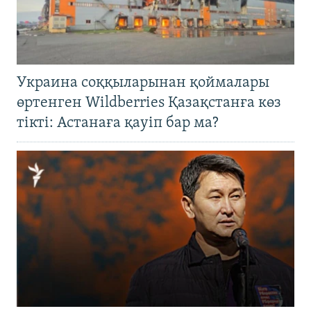
Украина соққыларынан қоймалары
өртенген Wildberries Қазақстанға көз
тікті: Астанаға қауіп бар ма?