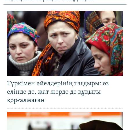
Түркімен әйелдерінің тағдыры: өз
елінде де, жат жерде де құқығы
қорғалмаған