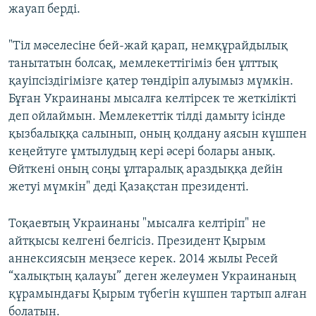
жауап берді.
"Тіл мәселесіне бей-жай қарап, нем­құрайдылық
танытатын бол­сақ, мемлекеттігіміз бен ұлттық
қауіп­сіздігімізге қатер төндіріп алуымыз мүмкін.
Бұған Украинаны мысалға келтірсек те жеткілікті
деп ойлаймын. Мемлекеттік тілді дамыту ісінде
қызбалыққа салынып, оның қолдану аясын күшпен
кеңейтуге ұмтылудың кері әсері болары анық.
Өйткені оның соңы ұлтаралық араздыққа дейін
жетуі мүмкін" деді Қазақстан президенті.
Тоқаевтың Украинаны "мысалға келтіріп" не
айтқысы келгені белгісіз. Президент Қырым
аннексиясын меңзесе керек. 2014 жылы Ресей
“халықтың қалауы” деген желеумен Украинаның
құрамындағы Қырым түбегін күшпен тартып алған
болатын.