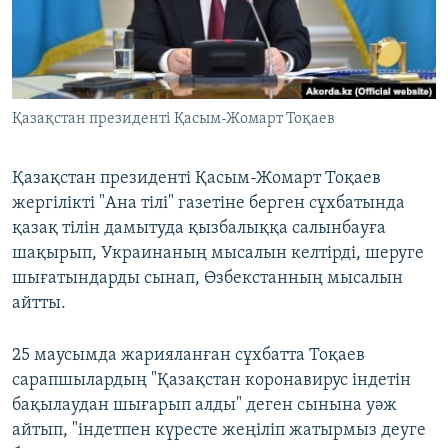
ЖАЗЫЛЫҢЫЗ
Басқа тілдерде
Қазақстан президенті Қасым-Жомарт Тоқаев
Қазақстан президенті Қасым-Жомарт Тоқаев
жергілікті "Ана тілі" газетіне берген сұхбатында
қазақ тілін дамытуда қызбалыққа салынбауға
шақырып, Украинаның мысалын келтірді, шеруге
шығатындарды сынап, Өзбекстанның мысалын
айтты.
25 маусымда жарияланған сұхбатта Тоқаев
сарапшылардың "Қазақстан коронавирус індетін
бақылаудан шығарып алды" деген сынына уәж
айтып, "індетпен күресте жеңіліп жатырмыз деуге