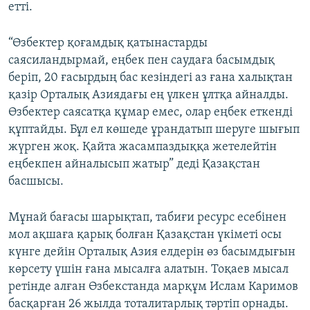
етті.
“Өзбектер қоғамдық қатынастарды
саясиландырмай, еңбек пен саудаға басымдық
беріп, 20 ғасырдың бас кезіндегі аз ғана халықтан
қазір Орталық Азиядағы ең үлкен ұлтқа айналды.
Өзбектер саясатқа құмар емес, олар еңбек еткенді
құптайды. Бұл ел көшеде ұрандатып шеруге шығып
жүрген жоқ. Қайта жасампаздыққа жетелейтін
еңбекпен айналысып жатыр” деді Қазақстан
басшысы.
Мұнай бағасы шарықтап, табиғи ресурс есебінен
мол ақшаға қарық болған Қазақстан үкіметі осы
күнге дейін Орталық Азия елдерін өз басымдығын
көрсету үшін ғана мысалға алатын. Тоқаев мысал
ретінде алған Өзбекстанда марқұм Ислам Каримов
басқарған 26 жылда тоталитарлық тәртіп орнады.