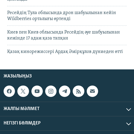
Ресейдің Тула облысында дрон шабуылынан кейін
Wildberries орталығы өртенді
Киев пен Киев облысында Ресейдің әуе шабуылынан
кемінде 17 адам қаза тапқан
Қазақ кинорежиссері Ардақ Әмірқұлов дүниеден өтті
ЖАЗЫЛЫҢЫЗ
ЖАЛПЫ МӘЛІМЕТ
НЕГІЗГІ БӨЛІМДЕР