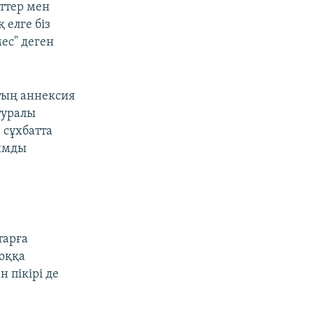
еттер мен
 елге біз
ес" деген
тың аннексия
туралы
, сұхбатта
зымды
тарға
жоққа
 пікірі де