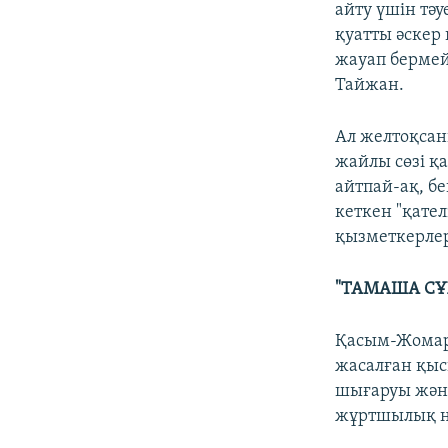
айту үшін тә
қуатты әскер 
жауап бермей
Тайжан.
Ал желтоқсан
жайлы сөзі қ
айтпай-ақ, бе
кеткен "қате
қызметкерлер
"ТАМАША СҰ
Қасым-Жомарт
жасалған қыс
шығаруы және
жұртшылық н