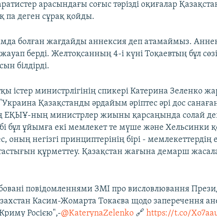
ратистер арасындағы соғыс тәрізді оқиғалар Қазақста
қ па деген сұрақ қойды.
мда болған жағдайды аннексия деп атамаймыз. Аннек
 жауап берді. Желтоқсанның 4-і күні Тоқаевтың бұл сөз
ын білдірді.
қы істер министрлігінің спикері Катерина Зеленко ж
"Украина Қазақстанды әрдайым әріптес әрі дос санаға
ң ЕҚЫҰ-ның министрлер жиыны қарсаңында солай дег
бебі бұл ұйымға екі мемлекет те мүше және Хельсинки
ес, оның негізгі принциптерінің бірі - мемлекеттердің 
тастығын құрметтеу. Қазақстан жағына демарш жасал
рбовані повідомленнями ЗМІ про висловлювання Прези
азахстан Касим-Жомарта Токаєва щодо заперечення ане
Криму Росією",-
@KaterynaZelenko
🔗
https://t.co/Xo7a