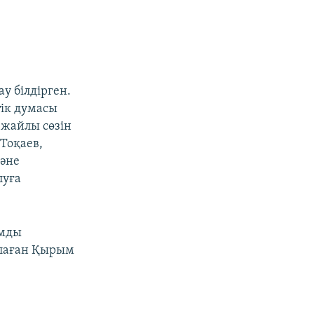
ау білдірген.
тік думасы
 жайлы сөзін
Тоқаев,
және
луға
ымды
алаған Қырым