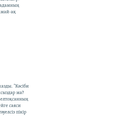
 адамның
амай-ақ
азды. "Кәсіби
сыздар ма?
 желтоқсанның
ейге саяси
уелсіз пікір