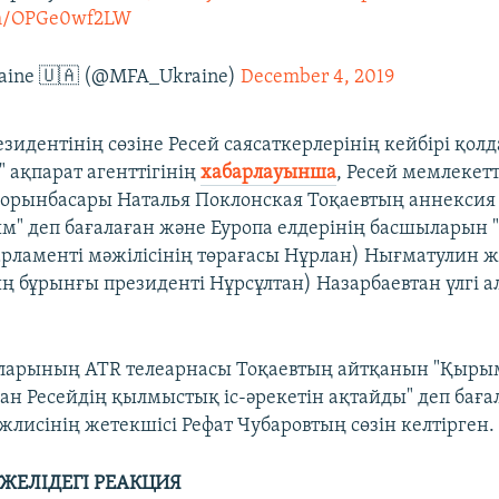
com/OPGe0wf2LW
aine 🇺🇦 (@MFA_Ukraine)
December 4, 2019
зидентінің сөзіне Ресей саясаткерлерінің кейбірі қолд
 ақпарат агенттігінің
хабарлауынша
, Ресей мемлекет
орынбасары Наталья Поклонская Тоқаевтың аннексия
ым" деп бағалаған және Еуропа елдерінің басшыларын "
арламенті мәжілісінің төрағасы Нұрлан) Нығматулин 
ң бұрынғы президенті Нұрсұлтан) Назарбаевтан үлгі а
ларының ATR телеарнасы Тоқаевтың айтқанын "Қыр
ан Ресейдің қылмыстық іс-әрекетін ақтайды" деп бағ
жлисінің жетекшісі Рефат Чубаровтың сөзін келтірген.
ЖЕЛІДЕГІ РЕАКЦИЯ