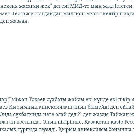
ексия жасаған жоқ" дегені МИД-те мың жыл істеген
 емес. Геосаяси жағдайдан миллион мысал келтіріп ақт
деп жазған.
ар Тайжан Тоқаев сұхбаты жайлы екі күнде екі пікір ж
аев Қырымның аннексияланғанын білмейді деп ойлай
. Онда сұхбатында неге олай деді?" деп жазды Тайжан
ялаған постында. Оның пікірінше, Қазақстан қазір Рес
калық тұрғыда тәуелді. Қырым аннексиясы бойынша тә