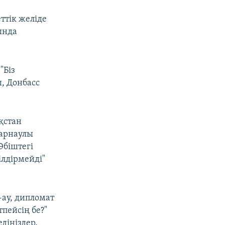
ттік желіде
ында
"Біз
, Донбасс
қстан
 арнаулы
Әбіштегі
ілдірмейді"
-ау, дипломат
пейсің бе?"
діңіздер.