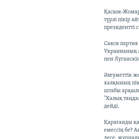
Қасым-Жомарт
түрлі пікір 
президентті 
Саяси партия
Украинаның 
пен Луганскі
Әлеуметтік ж
халқының пік
штабы арқылы
"Халық таңдам
дейді.
Қарағанды қа
емессің бе? 
десе, журнал