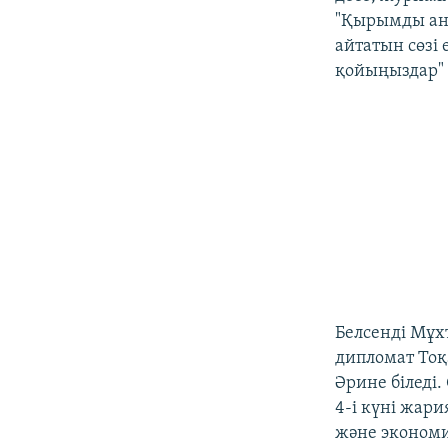
"Қырымды анн
айтатын сөзі
қойыңыздар" 
Белсенді Мұхт
дипломат Тоқ
Әрине біледі
4-і күні жари
және экономи