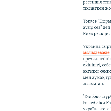
ресейшіл сепа
тіксінткен жо
Тоқаев "Қыры
ауыр сөз" деп
Киев реакцияс
Украина сырт
мәлімдемеде
президентіні
өкінішті, се
актісіне сәйк
мен аумақ тұ
жазылған.
"Глибоко сту
Республіки К
українського 