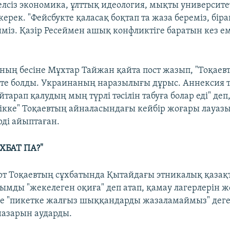
уелсіз экономика, ұлттық идеология, мықты университ
керек. "Фейсбукте қаласақ боқтап та жаза береміз, бірақ
міз. Қазір Ресеймен ашық конфликтіге баратын кез ем
ның бесіне Мұхтар Тайжан қайта пост жазып, "Тоқаев
ате болды. Украинаның наразылығы дұрыс. Аннексия 
йтарап қалудың мың түрлі тәсілін табуға болар еді" деп
лікке" Тоқаевтың айналасындағы кейбір жоғары лауа
ді айыптаған.
ХБАТ ПА?"
 Тоқаевтың сұхбатында Қытайдағы этникалық қазақ
ымды "жекелеген оқиға" деп атап, қамау лагерлерін 
 "пикетке жалғыз шыққандарды жазаламаймыз" деген
азарын аударды.