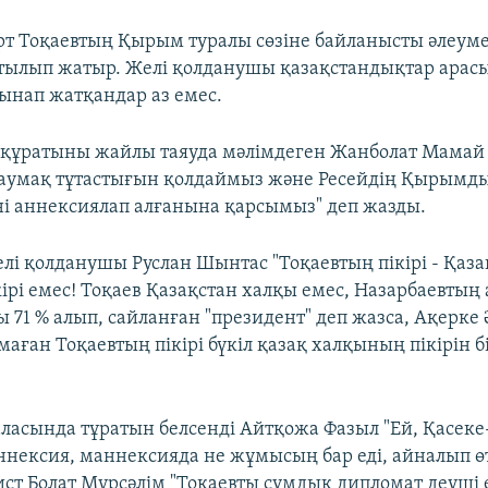
 Тоқаевтың Қырым туралы сөзіне байланысты әлеуме
айтылып жатыр. Желі қолданушы қазақстандықтар арас
сынап жатқандар аз емес.
 құратыны жайлы таяуда мәлімдеген Жанболат Мамай 
аумақ тұтастығын қолдаймыз және Ресейдің Қырымды
ні аннексиялап алғанына қарсымыз" деп жазды.
елі қолданушы Руслан Шынтас "Тоқаевтың пікірі - Қаза
ірі емес! Тоқаев Қазақстан халқы емес, Назарбаевтың
 71 % алып, сайланған "президент" деп жазса, Ақерке 
аған Тоқаевтың пікірі бүкіл қазақ халқының пікірін б
ласында тұратын белсенді Айтқожа Фазыл "Ей, Қасеке
Аннексия, маннексияда не жұмысың бар еді, айналып өт
ист Болат Мүрсәлім "Тоқаевты сұмдық дипломат деуші е