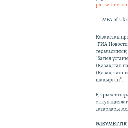
pic.twitter.
— MFA of Ukr
Қазақстан пре
"РИА Новости"
төрағасының 
"батыл ұстан
(Қазақстан п
(Қазақстанны
шақырған".
Қырым татар
оккупациялағ
татарлары ме
ӘЛЕУМЕТТІК 