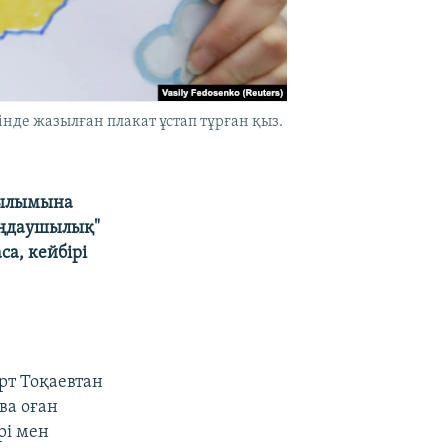
де жазылған плакат ұстап тұрған қыз.
сылымына
лаңдаушылық"
са, кейбірі
рт Тоқаевтан
ва оған
рі мен