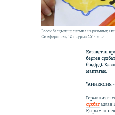
Ресей басқыншылығына наразылық акция
Симферополь, 10 наурыз 2014 жыл.
Қазақстан пр
берген сұхба
білдірді. Қаз
мақтаған.
"АННЕКСИЯ -
Германияға с
сұхбат
алған 
Қырым аннек