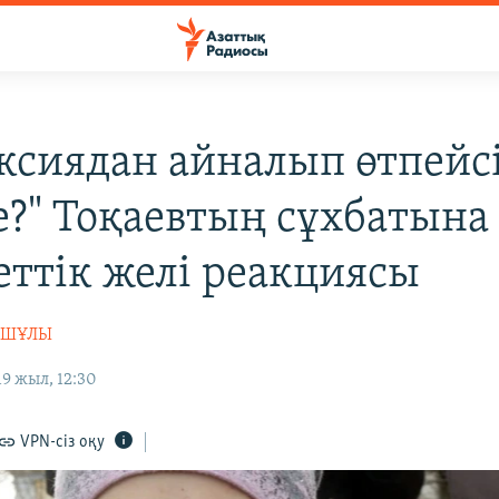
ксиядан айналып өтпейсі
е?" Тоқаевтың сұхбатына
еттік желі реакциясы
АШҰЛЫ
9 жыл, 12:30
VPN-сіз оқу