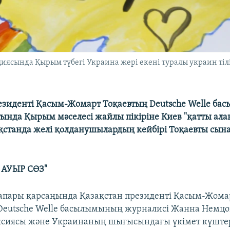
сында Қырым түбегі Украина жері екені туралы украин тілін
езиденті Қасым-Жомарт Тоқаевтың Deutsche Welle ба
тында Қырым мәселесі жайлы пікіріне Киев "қатты а
ақстанда желі қолданушылардың кейбірі Тоқаевты сына
 АУЫР СӨЗ"
апары қарсаңында Қазақстан президенті Қасым-Жома
Deutsche Welle басылымының журналисі Жанна Немцо
сиясы және Украинаның шығысындағы үкімет күште