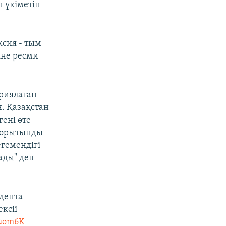
н үкіметін
сия - тым
іне ресми
ариялаған
н. Қазақстан
ені өте
 қорытынды
егемендігі
ады" деп
дента
ксії
auom6K