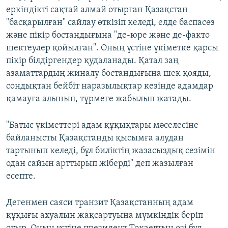
еркіндікті сақтай алмай отырған Қазақстан
"басқарылған" сайлау өткізіп келеді, елде баспасөз
және пікір бостандығына "де-юре және де-факто
шектеулер қойылған". Оның үстіне үкіметке қарсы
пікір білдіргендер қудаланады. Қатал заң
азаматтардың жиналу бостандығына шек қояды,
сондықтан бейбіт наразылықтар кезінде адамдар
қамауға алынып, түрмеге жабылып жатады.
"Батыс үкіметтері адам құқықтары мәселесіне
байланысты Қазақстанды қысымға алудан
тартынып келеді, бұл биліктің жазасыздық сезімін
одан сайын арттырып жіберді" деп жазылған
есепте.
Дегенмен саяси транзит Қазақстанның адам
құқығы ахуалын жақсартуына мүмкіндік беріп