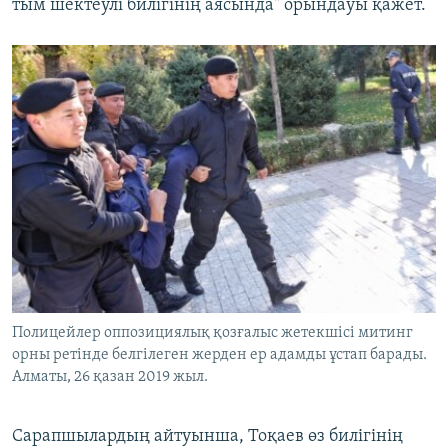
тым шектеулі билігінің аясында" орындауы қажет.
Полицейлер оппозициялық қозғалыс жетекшісі митинг
орны ретінде белгілеген жерден ер адамды ұстап барады.
Алматы, 26 қазан 2019 жыл.
Сарапшылардың айтуынша, Тоқаев өз билігінің