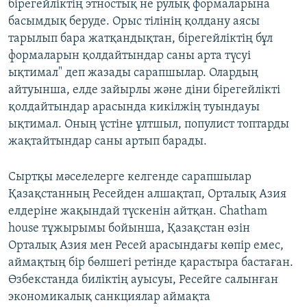
бірегейліктің этностық не рулық формаларына
басымдық беруде. Орыс тілінің қолдану аясы
тарылып бара жатқандықтан, бірегейліктің бұл
формаларын қолдайтындар саны арта түсуі
ықтимал" деп жазады сарапшылар. Олардың
айтуынша, елде зайырлы және діни бірегейлікті
қолдайтындар арасында кикілжің туындауы
ықтимал. Оның үстіне ұлтшыл, популист топтарды
жақтайтындар саны артып барады.
Сыртқы мәселелерге келгенде сарапшылар
Қазақстанның Ресейден алшақтап, Орталық Азия
елдеріне жақындай түскенін айтқан. Chatham
house тұжырымы бойынша, Қазақстан өзін
Орталық Азия мен Ресей арасындағы көпір емес,
аймақтың бір бөлшегі ретінде қарастыра бастаған.
Өзбекстанда биліктің ауысуы, Ресейге салынған
экономикалық санкциялар аймақта