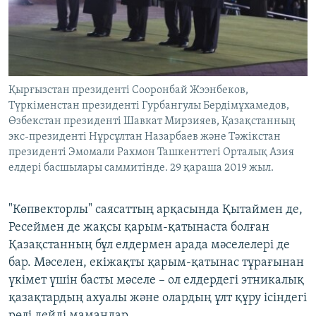
Қырғызстан президенті Сооронбай Жээнбеков,
Түркіменстан президенті Гурбангулы Бердімұхамедов,
Өзбекстан президенті Шавкат Мирзияев, Қазақстанның
экс-президенті Нұрсұлтан Назарбаев және Тәжікстан
президенті Эмомали Рахмон Ташкенттегі Орталық Азия
елдері басшылары саммитінде. 29 қараша 2019 жыл.
"Көпвекторлы" саясаттың арқасында Қытаймен де,
Ресеймен де жақсы қарым-қатынаста болған
Қазақстанның бұл елдермен арада мәселелері де
бар. Мәселен, екіжақты қарым-қатынас тұрағынан
үкімет үшін басты мәселе – ол елдердегі этникалық
қазақтардың ахуалы және олардың ұлт құру ісіндегі
рөлі дейді мамандар.