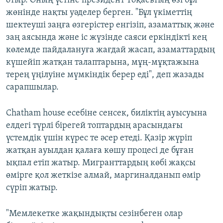
отыр. Оның үстіне президент Тоқаевтың өзі бұл
жөнінде нақты уәделер берген. "Бұл үкіметтің
шектеуші заңға өзгерістер енгізіп, азаматтық және
заң аясында және іс жүзінде саяси еркіндікті кең
көлемде пайдалануға жағдай жасап, азаматтардың
күшейіп жатқан талаптарына, мұң-мұқтажына
терең үңілуіне мүмкіндік берер еді", деп жазады
сарапшылар.
Chatham house есебіне сенсек, биліктің ауысуына
елдегі түрлі бірегей топтардың арасындағы
үстемдік үшін күрес те әсер етеді. Қазір жүріп
жатқан ауылдан қалаға көшу процесі де бұған
ықпал етіп жатыр. Мигранттардың көбі жақсы
өмірге қол жеткізе алмай, маргиналданып өмір
сүріп жатыр.
"Мемлекетке жақындықты сезінбеген олар