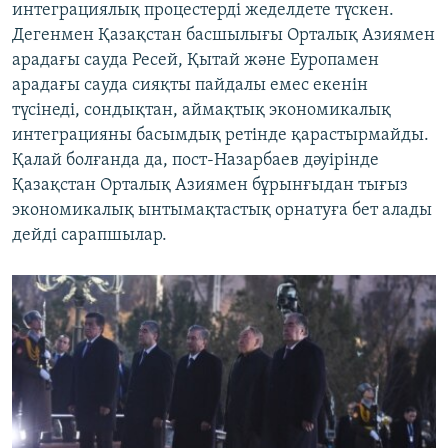
интеграциялық процестерді жеделдете түскен.
Дегенмен Қазақстан басшылығы Орталық Азиямен
арадағы сауда Ресей, Қытай және Еуропамен
арадағы сауда сияқты пайдалы емес екенін
түсінеді, сондықтан, аймақтық экономикалық
интеграцияны басымдық ретінде қарастырмайды.
Қалай болғанда да, пост-Назарбаев дәуірінде
Қазақстан Орталық Азиямен бұрынғыдан тығыз
экономикалық ынтымақтастық орнатуға бет алады
дейді сарапшылар.