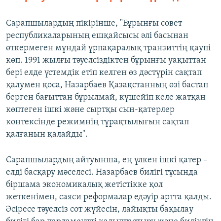
Сарапшылардың пікірінше, "Бұрынғы совет
республикаларының ешқайсысы әлі басынан
өткермеген мұндай ұрпақаралық транзиттің қаупі
көп. 1991 жылғы тәуелсіздіктен бұрынғы уақыттан
бері елде үстемдік етіп келген өз дәстүрін сақтап
қалумен қоса, Назарбаев Қазақстанның өзі бастап
берген бағыттан бұрылмай, күшейіп келе жатқан
көптеген ішкі және сыртқы сын-қатерлер
контексінде режимнің тұрақтылығын сақтап
қалғанын қалайды".
Сарапшылардың айтуынша, ең үлкен ішкі қатер –
елді басқару мәселесі. Назарбаев билігі тұсында
біршама экономикалық жетістікке қол
жеткенімен, саяси реформалар едәуір артта қалды.
Әсіресе тәуелсіз сот жүйесін, лайықты бақылау