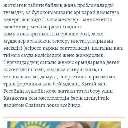
жеткізген табиғи байлық жаңа проблемаларды
туғызды, ал бұл экономиканы әрі қарай дамытуға
кедергі жасайды". Ол мәселелер – мемлекеттік
мекемелер мен олардың холдинг
компанияларының тым ерекше рөлі, жеке
мүдделер араласқан тексеру институттарының
әлсіздігі (әсіресе қаржы секторында), шығыны көп,
тиімсіз сауда келісімдері және жемқорлық.
Тұрғындардың сапалы жұмыс орындарына деген
қажеттілігін өтеп, жылдам өзгеріп жатқан
технологиялық дамуға, энергетика нарығының
трансформациясына бейімделіп, Қытай мен
Ресейдің күшейіп келе жатқан төтеп беру үшін
Қазақстан осы мәселелердің бәрін шешуі тиіс
делінген Chatham house есебінде.