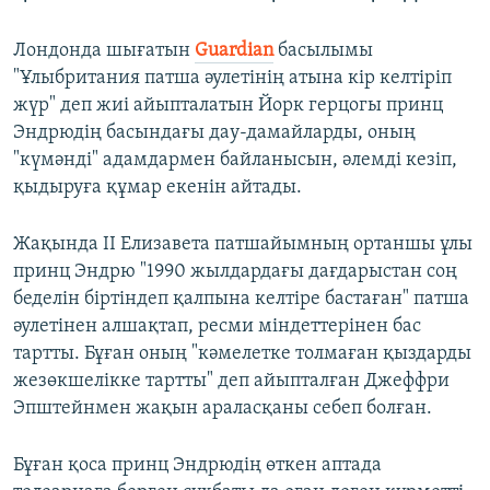
Лондонда шығатын
Guardian
басылымы
"Ұлыбритания патша әулетінің атына кір келтіріп
жүр" деп жиі айыпталатын Йорк герцогы принц
Эндрюдің басындағы дау-дамайларды, оның
"күмәнді" адамдармен байланысын, әлемді кезіп,
қыдыруға құмар екенін айтады.
Жақында ІІ Елизавета патшайымның ортаншы ұлы
принц Эндрю "1990 жылдардағы дағдарыстан соң
беделін біртіндеп қалпына келтіре бастаған" патша
әулетінен алшақтап, ресми міндеттерінен бас
тартты. Бұған оның "кәмелетке толмаған қыздарды
жезөкшелікке тартты" деп айыпталған Джеффри
Эпштейнмен жақын араласқаны себеп болған.
Бұған қоса принц Эндрюдің өткен аптада