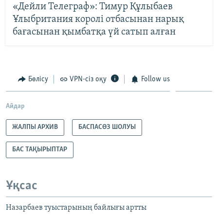
«Дейли Телеграф»: Тимур Құлыбаев
Ұлыбритания королі отбасынан нарық
бағасынан қымбатқа үй сатып алған
Бөлісу
VPN-сіз оқу
Follow us
Айдар
ЖАЛПЫ АРХИВ
БАСПАСӨЗ ШОЛУЫ
БАС ТАҚЫРЫПТАР
Ұқсас
Назарбаев туыстарының байлығы артты