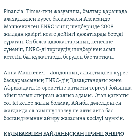
Financial Тimes-тың жазуынша, былтыр қарашада
алаяқтықпен күрес басқармасы Александр
Машкевичтен ENRC ісінің шеңберінде 2008
жылдан қазіргі кезге дейінгі құжаттарды беруді
сұраған. Ол болса адвокаттарының кеңесіне
сүйеніп, ENRC-ді тергеудің шеңберінен асып
кететін бұл құжаттарды беруден бас тартқан.
Анна Машкевич - Лондонның алаяқтықпен күрес
басқармасының ENRC-дің Қазақстандағы және
Африкадағы іс-әрекетіне қатысты тергеуі бойынша
айып тағып отырған жалғыз адамы. Оған қатысты
сот ісі келер жылы болмақ. Айыбы дәлелденген
жағдайда ол айыппұл төлеу не алты айға бас
бостандығынан айыру жазасына кесілуі мүмкін.
ҚҰЛЫБАЕВПЕН БАЙЛАНЫСҚАН ПРИНЦ ЭНДРЮ