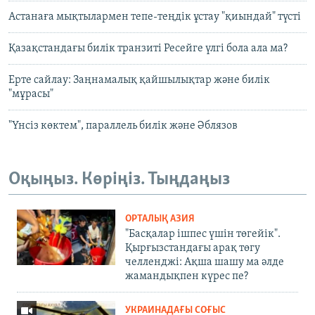
Астанаға мықтылармен тепе-теңдік ұстау "қиындай" түсті
Қазақстандағы билік транзиті Ресейге үлгі бола ала ма?
Ерте сайлау: Заңнамалық қайшылықтар және билік
"мұрасы"
"Үнсіз көктем", параллель билік және Әблязов
Оқыңыз. Көріңіз. Тыңдаңыз
ОРТАЛЫҚ АЗИЯ
"Басқалар ішпес үшін төгейік".
Қырғызстандағы арақ төгу
челленджі: Ақша шашу ма әлде
жамандықпен күрес пе?
УКРАИНАДАҒЫ СОҒЫС