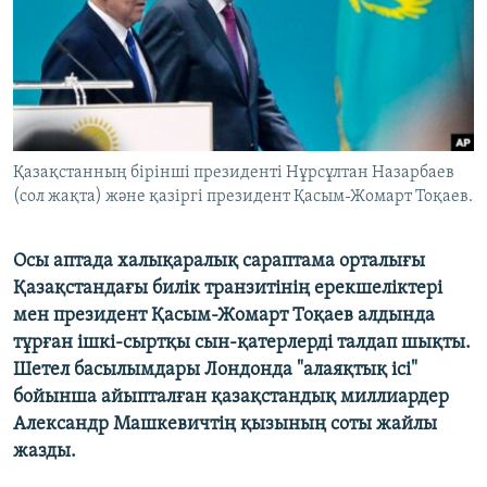
ЖАЗЫЛЫҢЫЗ
Басқа тілдерде
Қазақстанның бірінші президенті Нұрсұлтан Назарбаев
(сол жақта) және қазіргі президент Қасым-Жомарт Тоқаев.
Осы аптада халықаралық сараптама орталығы
Қазақстандағы билік транзитінің ерекшеліктері
мен президент Қасым-Жомарт Тоқаев алдында
тұрған ішкі-сыртқы сын-қатерлерді талдап шықты.
Шетел басылымдары Лондонда "алаяқтық ісі"
бойынша айыпталған қазақстандық миллиардер
Александр Машкевичтің қызының соты жайлы
жазды.