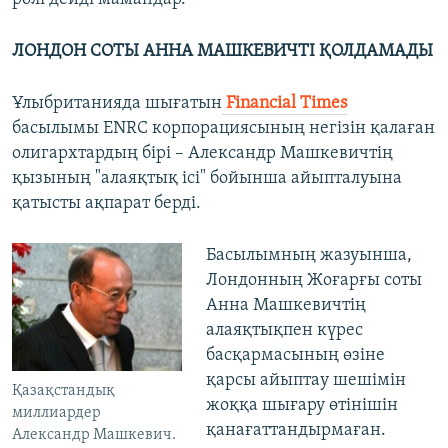
ЛОНДОН СОТЫ АННА МАШКЕВИЧТІ ҚОЛДАМАДЫ
Ұлыбританияда шығатын
Financial Times
басылымы ENRC корпорациясының негізін қалаған
олигархтардың бірі – Александр Машкевичтің
қызының "алаяқтық ісі" бойынша айыпталуына
қатысты ақпарат берді.
Басылымның жазуынша,
Лондонның Жоғарғы соты
Анна Машкевичтің
алаяқтықпен күрес
басқармасының өзіне
қарсы айыптау шешімін
Қазақстандық
жоққа шығару өтінішін
миллиардер
қанағаттандырмаған.
Александр Машкевич.