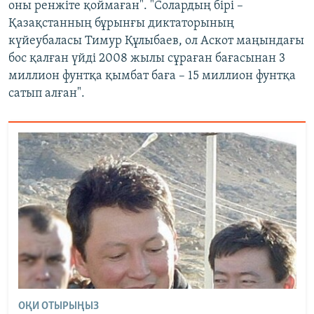
оны ренжіте қоймаған". "Солардың бірі –
Қазақстанның бұрынғы диктаторының
күйеубаласы Тимур Құлыбаев, ол Аскот маңындағы
бос қалған үйді 2008 жылы сұраған бағасынан 3
миллион фунтқа қымбат баға – 15 миллион фунтқа
сатып алған".
ОҚИ ОТЫРЫҢЫЗ