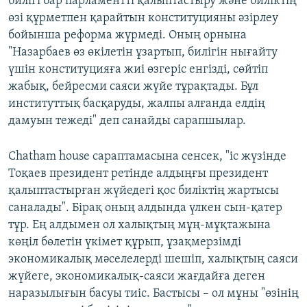
билігі бар парламентті қалыптастыру және биліктің
өзі құрметпен қарайтын конституцияны әзірлеу
бойынша реформа жүрмеді. Оның орнына
"Назарбаев өз өкілетін ұзартып, билігін нығайту
үшін конституцияға жиі өзгеріс енгізді, сөйтіп
жабық, бейресми саяси жүйе тұрақтады. Бұл
институттық басқаруды, жалпы алғанда елдің
дамуын тежеді" деп санайды сарапшылар.
Chatham house сараптамасына сенсек, "іс жүзінде
Тоқаев президент ретінде алдыңғы президент
қалыптастырған жүйедегі қос биліктің жартысы
саналады". Бірақ оның алдында үлкен сын-қатер
тұр. Ең алдымен ол халықтың мұң-мұқтажына
көңіл бөлетін үкімет құрып, ұзақмерзімді
экономикалық мәселелерді шешіп, халықтың саяси
жүйеге, экономикалық-саяси жағдайға деген
наразылығын басуы тиіс. Бастысы – ол мұны "өзінің