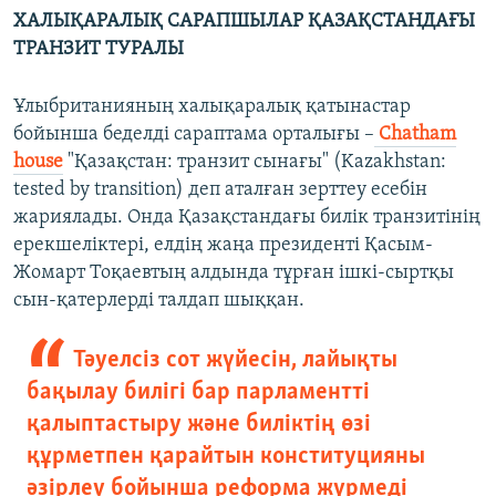
ХАЛЫҚАРАЛЫҚ САРАПШЫЛАР ҚАЗАҚСТАНДАҒЫ
ТРАНЗИТ ТУРАЛЫ
Ұлыбританияның халықаралық қатынастар
бойынша беделді сараптама орталығы –
Chatham
house
"Қазақстан: транзит сынағы" (Kazakhstan:
tested by transition) деп аталған зерттеу есебін
жариялады. Онда Қазақстандағы билік транзитінің
ерекшеліктері, елдің жаңа президенті Қасым-
Жомарт Тоқаевтың алдында тұрған ішкі-сыртқы
сын-қатерлерді талдап шыққан.
Тәуелсіз сот жүйесін, лайықты
бақылау билігі бар парламентті
қалыптастыру және биліктің өзі
құрметпен қарайтын конституцияны
әзірлеу бойынша реформа жүрмеді