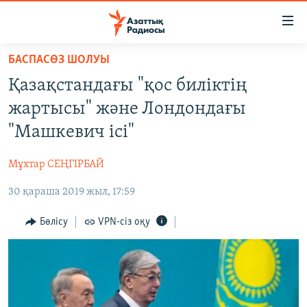
Accessibility
links
Skip
БАСПАСӨЗ ШОЛУЫ
to
ЖАҢАЛЫҚТАР
Қазақстандағы "қос биліктің
main
САЯСАТ
content
жартысы" және Лондондағы
AZATTYQTV
Skip
"Машкевич ісі"
to
ҚАҢТАР ОҚИҒАСЫ
main
Мұхтар СЕҢГІРБАЙ
АДАМ ҚҰҚЫҚТАРЫ
Navigation
Skip
30 қараша 2019 жыл, 17:59
ӘЛЕУМЕТ
to
ӘЛЕМ
Бөлісу
VPN-сіз оқу
Search
АРНАЙЫ ЖОБАЛАР
Русский