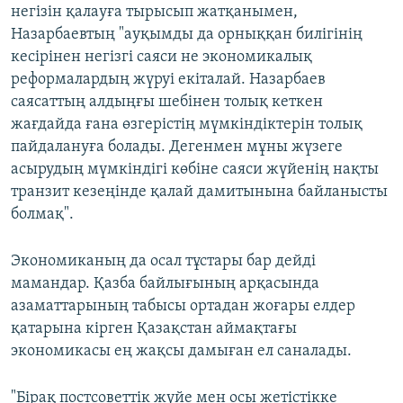
негізін қалауға тырысып жатқанымен,
Назарбаевтың "ауқымды да орныққан билігінің
кесірінен негізгі саяси не экономикалық
реформалардың жүруі екіталай. Назарбаев
саясаттың алдыңғы шебінен толық кеткен
жағдайда ғана өзгерістің мүмкіндіктерін толық
пайдалануға болады. Дегенмен мұны жүзеге
асырудың мүмкіндігі көбіне саяси жүйенің нақты
транзит кезеңінде қалай дамитынына байланысты
болмақ".
Экономиканың да осал тұстары бар дейді
мамандар. Қазба байлығының арқасында
азаматтарының табысы ортадан жоғары елдер
қатарына кірген Қазақстан аймақтағы
экономикасы ең жақсы дамыған ел саналады.
"Бірақ постсоветтік жүйе мен осы жетістікке