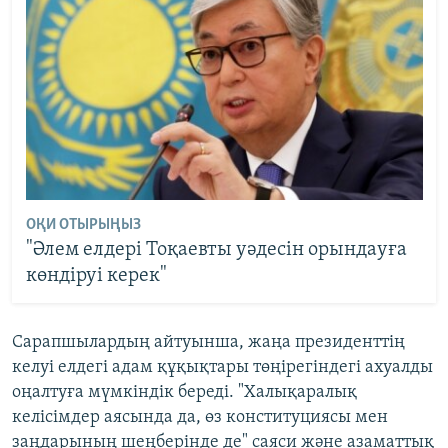
ОҚИ ОТЫРЫҢЫЗ
"Әлем елдері Тоқаевты уәдесін орындауға
көндіруі керек"
Сарапшылардың айтуынша, жаңа президенттің
келуі елдегі адам құқықтары төңірегіндегі ахуалды
оңалтуға мүмкіндік береді. "Халықаралық
келісімдер аясында да, өз конституциясы мен
заңдарының шеңберінде де" саяси және азаматтық