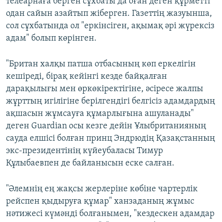
телеарнаға берген сұхбаты да оған деген құрметті
одан сайын азайтып жіберген. Газеттің жазуынша,
сол сұхбатында ол "еркінсіген, ақымақ әрі жүрексіз
адам" болып көрінген.
"Британ халқы патша отбасының көп еркелігін
кешіреді, бірақ кейінгі кезде байқалған
дарақылығы мен өркөкіректігіне, әсіресе жалпы
жұрттың игілігіне берілгендігі белгісіз адамдардың
ақшасын жұмсауға құмарлығына ашуланады"
деген Guardian осы кезге дейін Ұлыбританияның
сауда елшісі болған принц Эндрюдің Қазақстанның
экс-президентінің күйеубаласы Тимур
Құлыбаевпен де байланысын еске салған.
"Әлемнің ең жақсы жерлеріне көбіне чартерлік
рейспен қыдыруға құмар" ханзаданың жұмыс
нәтижесі күмәнді болғанымен, "кездескен адамдар