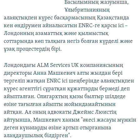
Басылымның жазуынша,
Ұлыбританияның
алаяқтықпен күрес басқармасының Қазақстанда
кен өндірумен айналысатын ENRC-ге қарсы ісі –
Лондонның азаматтық және қылмыстық
соттарында көп талқыға негіз болған күрделі және
ұзақ процестердің бірі.
Лондондағы ALM Services UK компаниясының
директоры Анна Машкевич алты жылдан бері
тергеліп жатқан ENRC ісі шеңберінде алаяқтықпен
күрес агенттігі сұратқан құжаттарды бермеді деп
айыпталған. Олигархтың қызы былтыр шілдеде
өзіне тағылған айыпты мойындамайтынын
айтқан. Ал оның адвокаты Джеймс Люистің
айтуынша, Машкевич ханым "әкесі жасауы мүмкін
деген күнәларды өзіне артып отырғанына
алаңдаушылық білдірген".