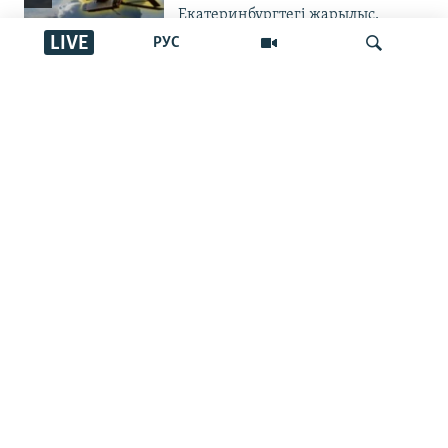
Екатеринбургтегі жарылыс,
Татарстанға жеткен дрондар,
LIVE
РУС
Запорожьедегі тіршілік | Cоғыс
жаңалықтары
УКРАИНАДАҒЫ СОҒЫС
İздеу
Украинаға қорғаныс
зымырандары жетпей жатыр.
АҚШ Patriot зымырандарын бере
ме?
ЖАЗЫЛЫҢЫЗ
ЖАЛПЫ МӘЛІМЕТ
НЕГІЗГІ БӨЛІМДЕР