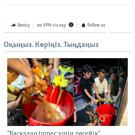
Бөлісу
VPN-сіз оқу
Follow us
Оқыңыз. Көріңіз. Тыңдаңыз
"Басқалар ішпес үшін төгейік".