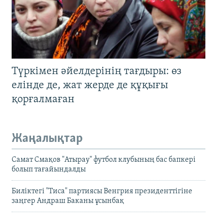
Түркімен әйелдерінің тағдыры: өз
елінде де, жат жерде де құқығы
қорғалмаған
Жаңалықтар
Самат Смақов "Атырау" футбол клубының бас бапкері
болып тағайындалды
Биліктегі "Тиса" партиясы Венгрия президенттігіне
заңгер Андраш Баканы ұсынбақ