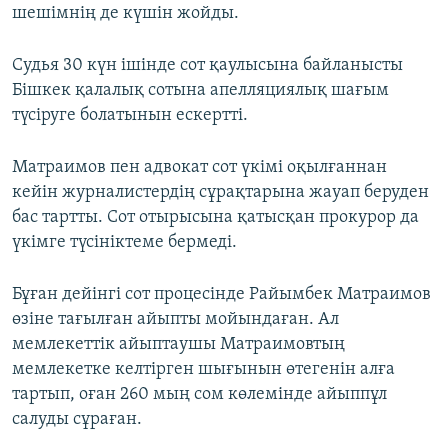
шешімнің де күшін жойды.
Судья 30 күн ішінде сот қаулысына байланысты
Бішкек қалалық сотына апелляциялық шағым
түсіруге болатынын ескертті.
Матраимов пен адвокат сот үкімі оқылғаннан
кейін журналистердің сұрақтарына жауап беруден
бас тартты. Сот отырысына қатысқан прокурор да
үкімге түсініктеме бермеді.
Бұған дейінгі сот процесінде Райымбек Матраимов
өзіне тағылған айыпты мойындаған. Ал
мемлекеттік айыптаушы Матраимовтың
мемлекетке келтірген шығынын өтегенін алға
тартып, оған 260 мың сом көлемінде айыппұл
салуды сұраған.