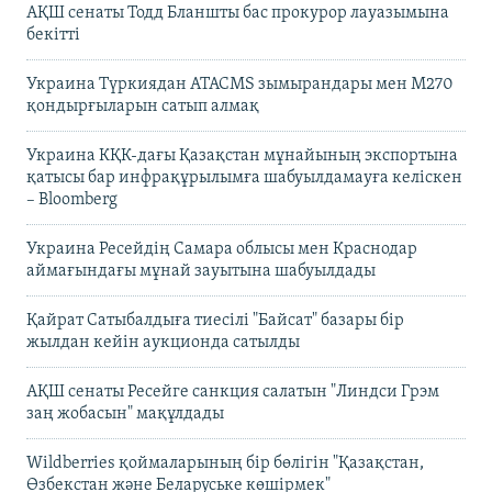
АҚШ сенаты Тодд Бланшты бас прокурор лауазымына
бекітті
Украина Түркиядан ATACMS зымырандары мен M270
қондырғыларын сатып алмақ
Украина КҚК-дағы Қазақстан мұнайының экспортына
қатысы бар инфрақұрылымға шабуылдамауға келіскен
– Bloomberg
Украина Ресейдің Самара облысы мен Краснодар
аймағындағы мұнай зауытына шабуылдады
Қайрат Сатыбалдыға тиесілі "Байсат" базары бір
жылдан кейін аукционда сатылды
АҚШ сенаты Ресейге санкция салатын "Линдси Грэм
заң жобасын" мақұлдады
Wildberries қоймаларының бір бөлігін "Қазақстан,
Өзбекстан және Беларуське көшірмек"