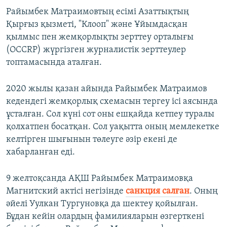
Райымбек Матраимовтың есімі Азаттықтың
Қырғыз қызметі, "Клооп" және Ұйымдасқан
қылмыс пен жемқорлықты зерттеу орталығы
(OCCRP) жүргізген журналистік зерттеулер
топтамасында аталған.
2020 жылы қазан айында Райымбек Матраимов
кедендегі жемқорлық схемасын тергеу ісі аясында
ұсталған. Сол күні сот оны ешқайда кетпеу туралы
қолхатпен босатқан. Сол уақытта оның мемлекетке
келтірген шығынын төлеуге әзір екені де
хабарланған еді.
9 желтоқсанда АҚШ Райымбек Матраимовқа
Магнитский актісі негізінде
санкция салған
. Оның
әйелі Уулкан Тургуновқа да шектеу қойылған.
Бұдан кейін олардың фамилияларын өзгерткені