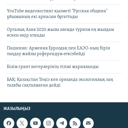
YouTube видеохостинг қызметі "Русская община"
ұйымының екі арнасын бұғаттады
Орталық Азия 2025 жылы әлемде туризм ең жылдам
өскен өңір атанды
Пашинян: Армения Еуроодақ пен ЕАЭО-ның бірін
таңдау жайлы референдум өткізбейді
Білім грант иегерлерінің тізімі жарияланды
БАҚ: Қазақстан Теңіз кен орнында экологиялық заң
талабы сақталмаған дейді
ЖАЗЫЛЫҢЫЗ