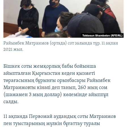
ЖАЗЫЛЫҢЫЗ
Басқа тілдерде
Райымбек Матраимов (ортада) сот залында тұр. 11 ақпан
2021 жыл.
Бішкек соты жемқорлық бабы бойынша
айыпталған Қырғызстан кеден қызметі
төрағасының бұрынғы орынбасары Райымбек
Матраимовты кінәлі деп танып, 260 мың сом
(шамамен 3 мың доллар) көлемінде айыппұл
салды.
11 ақпанда Первомай аудандық соты Матраимов
пен туыстарының мүлкін бұғаттау туралы