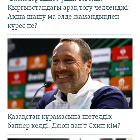
Қырғызстандағы арақ төгу челленджі:
Ақша шашу ма әлде жамандықпен
күрес пе?
Қазақстан құрамасына шетелдік
бапкер келді. Джон ван’т Схип кім?