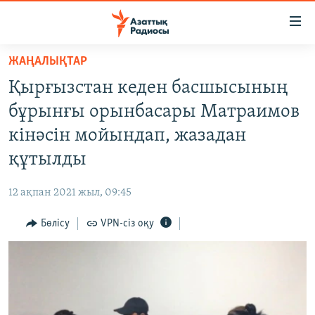
Accessibility
links
Skip
ЖАҢАЛЫҚТАР
to
ЖАҢАЛЫҚТАР
Қырғызстан кеден басшысының
main
САЯСАТ
content
бұрынғы орынбасары Матраимов
AZATTYQTV
Skip
кінәсін мойындап, жазадан
to
ҚАҢТАР ОҚИҒАСЫ
құтылды
main
АДАМ ҚҰҚЫҚТАРЫ
Navigation
12 ақпан 2021 жыл, 09:45
Skip
ӘЛЕУМЕТ
to
Бөлісу
VPN-сіз оқу
ӘЛЕМ
Search
АРНАЙЫ ЖОБАЛАР
Русский