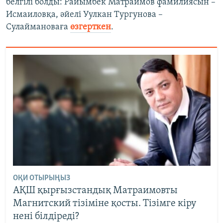
белгілі болды: Райымбек Матраимов фамилиясын –
Исмаиловқа, әйелі Уулкан Тургунова –
Сулаймановаға
өзгерткен
.
ОҚИ ОТЫРЫҢЫЗ
АҚШ қырғызстандық Матраимовты
Магнитский тізіміне қосты. Тізімге кіру
нені білдіреді?