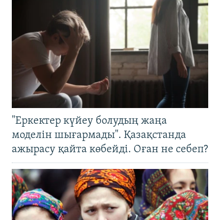
"Еркектер күйеу болудың жаңа
моделін шығармады". Қазақстанда
ажырасу қайта көбейді. Оған не себеп?