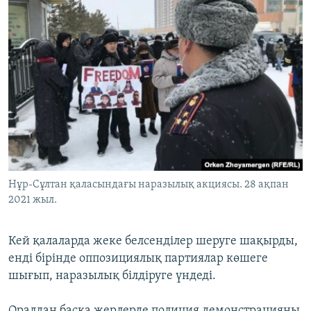
Нұр-Сұлтан қаласындағы наразылық акциясы. 28 ақпан
2021 жыл.
Кей қалаларда жеке белсенділер шеруге шақырды,
енді бірінде оппозициялық партиялар көшеге
шығып, наразылық білдіруге үндеді.
Оралдан басқа жерлерде полиция демонстрацияны