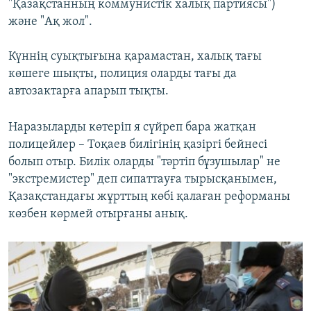
"Қазақстанның коммунистік халық партиясы")
және "Ақ жол".
Күннің суықтығына қарамастан, халық тағы
көшеге шықты, полиция оларды тағы да
автозактарға апарып тықты.
Наразыларды көтеріп я сүйреп бара жатқан
полицейлер – Тоқаев билігінің қазіргі бейнесі
болып отыр. Билік оларды "тәртіп бұзушылар" не
"экстремистер" деп сипаттауға тырысқанымен,
Қазақстандағы жұрттың көбі қалаған реформаны
көзбен көрмей отырғаны анық.