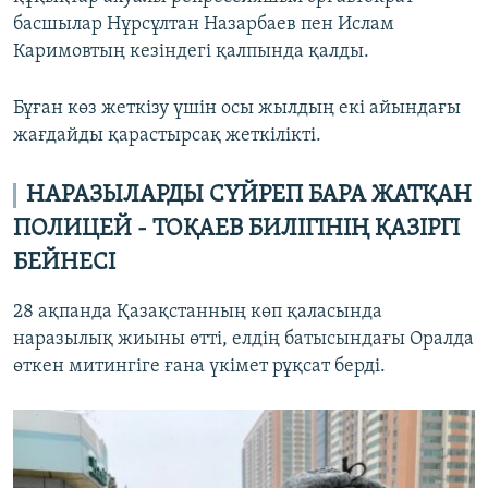
басшылар Нұрсұлтан Назарбаев пен Ислам
Каримовтың кезіндегі қалпында қалды.
Бұған көз жеткізу үшін осы жылдың екі айындағы
жағдайды қарастырсақ жеткілікті.
НАРАЗЫЛАРДЫ СҮЙРЕП БАРА ЖАТҚАН
ПОЛИЦЕЙ
-
ТОҚАЕВ БИЛІГІНІҢ ҚАЗІРГІ
БЕЙНЕСІ
28 ақпанда Қазақстанның көп қаласында
наразылық жиыны өтті, елдің батысындағы Оралда
өткен митингіге ғана үкімет рұқсат берді.