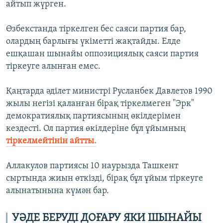
айтып жүрген.
Өзбекстанда тіркелген бес саяси партия бар,
олардың барлығы үкіметті жақтайды. Елде
ешқашан шынайы оппозициялық саяси партия
тіркеуге алынған емес.
Қаңтарда әділет министрі Русланбек Давлетов 1990
жылы негізі қаланған бірақ тіркелмеген "Эрк"
демократиялық партиясының өкілдерімен
кездесті. Ол партия өкілдеріне бұл ұйымның
тіркелмейтінін айтты.
Аллакулов партиясы 10 наурызда Ташкент
сыртында жиын өткізді, бірақ бұл ұйым тіркеуге
алынатынына күмән бар.
УӘДЕ БЕРУДІ ДОҒАРУ ЯКИ ШЫНАЙЫ