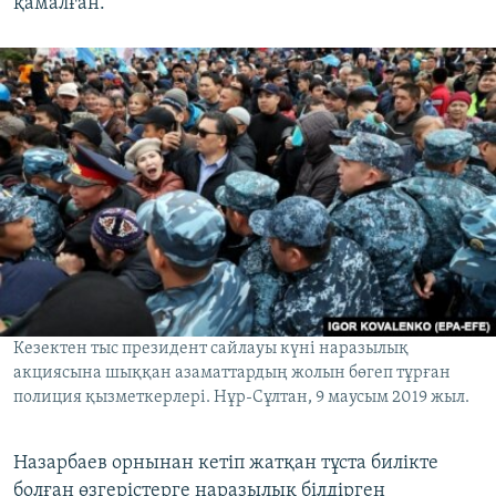
қамалған.
Кезектен тыс президент сайлауы күні наразылық
акциясына шыққан азаматтардың жолын бөгеп тұрған
полиция қызметкерлері. Нұр-Сұлтан, 9 маусым 2019 жыл.
Назарбаев орнынан кетіп жатқан тұста билікте
болған өзгерістерге наразылық білдірген