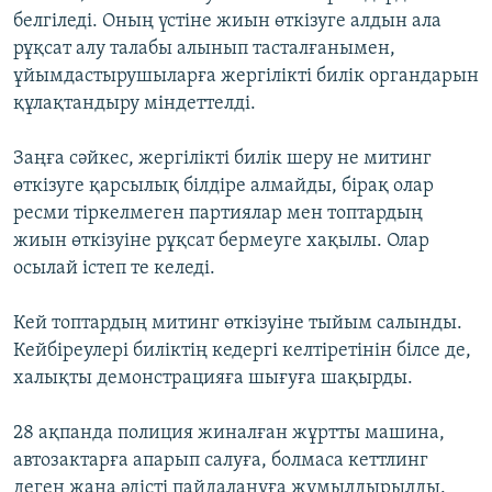
1080p
белгіледі. Оның үстіне жиын өткізуге алдын ала
рұқсат алу талабы алынып тасталғанымен,
ұйымдастырушыларға жергілікті билік органдарын
құлақтандыру міндеттелді.
Заңға сәйкес, жергілікті билік шеру не митинг
өткізуге қарсылық білдіре алмайды, бірақ олар
ресми тіркелмеген партиялар мен топтардың
жиын өткізуіне рұқсат бермеуге хақылы. Олар
осылай істеп те келеді.
Кей топтардың митинг өткізуіне тыйым салынды.
Кейбіреулері биліктің кедергі келтіретінін білсе де,
халықты демонстрацияға шығуға шақырды.
28 ақпанда полиция жиналған жұртты машина,
автозактарға апарып салуға, болмаса кеттлинг
деген жаңа әдісті пайдалануға жұмылдырылды.