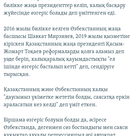
билікке жаңа президенттер келіп, халық басқару
жүйесінде өзгеріс болады деп үміттенген еді.
2016 жылы билікке келген Өзбекстанның жаңа
басшысы Шавкат Мирзияев, 2019 жылы қызметіне
кіріскен Қазақстанның жаңа президенті Қасым-
Жомарт Тоқаев реформаларды қолға аламыз деп
уәде беріп, халықаралық қауымдастықты "ел
ішінде өзгеріс басталып кетті" деп, сендіруге
тырысқан.
Қазақстанның және Өзбекстанның халқы
"даусымыз үкіметке жететін болды, саясатқа еркін
араласатын кез келді" деп үміт еткен.
Біршама өзгеріс болуын болды да, әсіресе
Өзбекстанда, дегенмен сөз бостандығы мен саяси
құқықтар ахуалы репрессияшыл әрі автократ