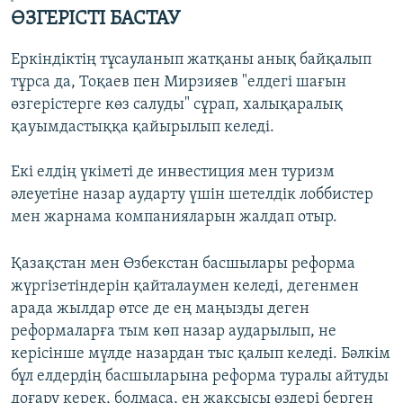
ӨЗГЕРІСТІ БАСТАУ
Еркіндіктің тұсауланып жатқаны анық байқалып
тұрса да, Тоқаев пен Мирзияев "елдегі шағын
өзгерістерге көз салуды" сұрап, халықаралық
қауымдастыққа қайырылып келеді.
Екі елдің үкіметі де инвестиция мен туризм
әлеуетіне назар аударту үшін шетелдік лоббистер
мен жарнама компанияларын жалдап отыр.
Қазақстан мен Өзбекстан басшылары реформа
жүргізетіндерін қайталаумен келеді, дегенмен
арада жылдар өтсе де ең маңызды деген
реформаларға тым көп назар аударылып, не
керісінше мүлде назардан тыс қалып келеді. Бәлкім
бұл елдердің басшыларына реформа туралы айтуды
доғару керек, болмаса, ең жақсысы өздері берген