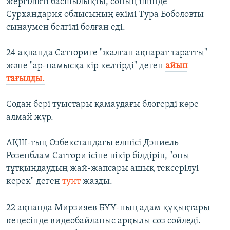
жергілікті басшылықты, соның ішінде
Сурхандария облысының әкімі Тура Боболовты
сынаумен белгілі болған еді.
24 ақпанда Сатториге "жалған ақпарат таратты"
және "ар-намысқа кір келтірді" деген
айып
тағылды.
Содан бері туыстары қамаудағы блогерді көре
алмай жүр.
АҚШ-тың Өзбекстандағы елшісі Дэниель
Розенблам Саттори ісіне пікір білдіріп, "оны
тұтқындаудың жай-жапсары ашық тексерілуі
керек" деген
туит
жазды.
22 ақпанда Мирзияев БҰҰ-ның адам құқықтары
кеңесінде видеобайланыс арқылы сөз сөйледі.