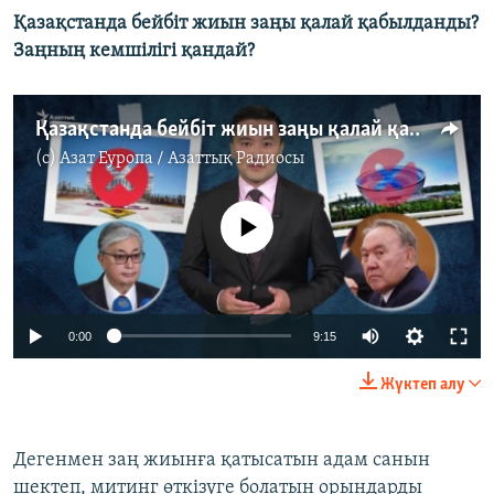
Қазақстанда бейбіт жиын заңы қалай қабылданды?
Заңның кемшілігі қандай?
Қазақстанда бейбіт жиын заңы қалай қабылданды? Заңның кемшілігі қандай?
(c)
Азат Еуропа / Азаттық Радиосы
No media source currently available
Auto
0:00
9:15
270p
Жүктеп алу
360p
Auto
270p
360p
480p
480p
Дегенмен заң жиынға қатысатын адам санын
шектеп, митинг өткізуге болатын орындарды
1080p