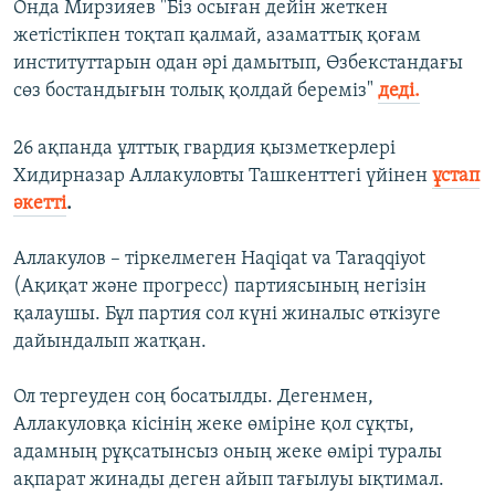
Онда Мирзияев "Біз осыған дейін жеткен
жетістікпен тоқтап қалмай, азаматтық қоғам
институттарын одан әрі дамытып, Өзбекстандағы
сөз бостандығын толық қолдай береміз"
деді.
26 ақпанда ұлттық гвардия қызметкерлері
Хидирназар Аллакуловты Ташкенттегі үйінен
ұстап
әкетті
.
Аллакулов – тіркелмеген Haqiqat va Taraqqiyot
(Ақиқат және прогресс) партиясының негізін
қалаушы. Бұл партия сол күні жиналыс өткізуге
дайындалып жатқан.
Ол тергеуден соң босатылды. Дегенмен,
Аллакуловқа кісінің жеке өміріне қол сұқты,
адамның рұқсатынсыз оның жеке өмірі туралы
ақпарат жинады деген айып тағылуы ықтимал.