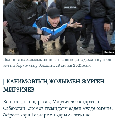
Полиция наразылық акциясына шыққан адамды күштеп
әкетіп бара жатыр. Алматы, 28 ақпан 2021 жыл.
КАРИМОВТЫҢ ЖОЛЫМЕН ЖҮРГЕН
МИРЗИЯЕВ
Көп жағынан қарасақ, Мирзияев басқаратын
Өзбекстан Кәрімов тұсындағы елден мүлде өзгеше.
Әсіресе көрші елдермен қарым-қатынас