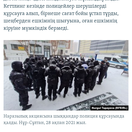
Кеттлинг кезінде полицейлер шерушілерді
құрсауға алып, бірнеше сағат бойы ұстап тұрды,
шеңберден ешкімнің шығуына, оған ешкімнің
кіруіне мүмкіндік бермеді.
Наразылық акциясына шыққандар полиция құрсауында
қалды. Нұр-Сұлтан, 28 ақпан 2021 жыл.