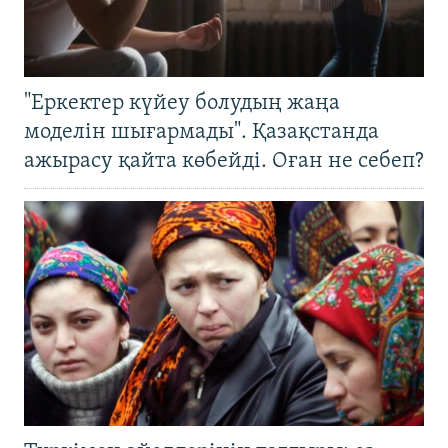
"Еркектер күйеу болудың жаңа
моделін шығармады". Қазақстанда
ажырасу қайта көбейді. Оған не себеп?