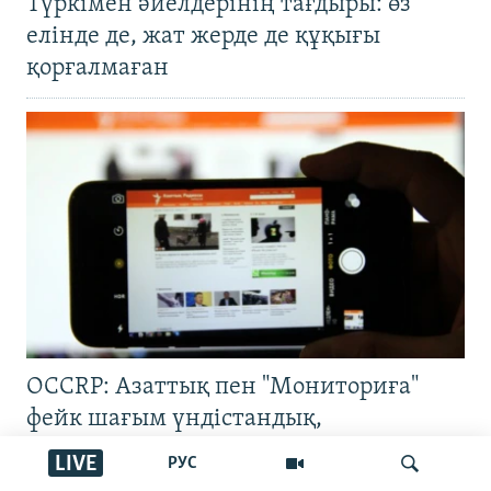
Түркімен әйелдерінің тағдыры: өз
елінде де, жат жерде де құқығы
қорғалмаған
OCCRP: Азаттық пен "Мониториға"
фейк шағым үндістандық,
пәкістандық аккаунттар арқылы
LIVE
РУС
жасалған