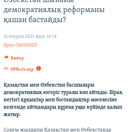
Өзбекстан шынайы
ЖАЗЫЛЫҢЫЗ
демократиялық реформаны
қашан бастайды?
Басқа тілдерде
12 наурыз 2021 жыл, 10:14
Брюс ПАННИЕР
Бөлісу
VPN-сіз оқу
Қазақстан мен Өзбекстан басшылары
демократиялық өзгеріс туралы көп айтады. Бірақ
негізгі құқықтар мен бостандықтар мәселесіне
келгенде айтқандары құрғақ уәде күйінде қалып
жатыр.
Соңғы жылдары Қазақстан мен Өзбекстанда