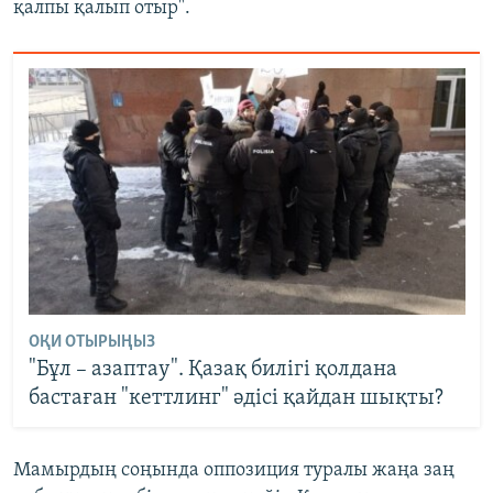
қалпы қалып отыр".
ОҚИ ОТЫРЫҢЫЗ
"Бұл – азаптау". Қазақ билігі қолдана
бастаған "кеттлинг" әдісі қайдан шықты?
Мамырдың соңында оппозиция туралы жаңа заң