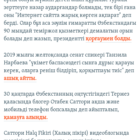
зерттеуге назар аударғандар болмады, тек бірі ғана
оны "Интернет сайтта жарық көрген ақпарат" деп
берді. Олар бұл аса зәулім ғимаратты Өзбекстандағы
90 мыңдай теміржол қызметкері демалатын орын
болады деп жазып, президентті
қорғаумен болды.
2019 жылғы желтоқсанда сенат спикері Танзила
Нарбаева "үкімет баспасөздегі сынға дұрыс қарауы
керек, оларға реніш білдіріп, қорқытпауы тиіс" деп
ашық айтты.
30 қаңтарда Өзбекстанның оңтүстігіндегі Термез
қаласында блогер Отабек Саттори ақша және
мобильді телефон бопсалады деп айыпталып,
қамауға алынды.
Саттори Halq Fikiri (Халық пікірі) видеоблогында