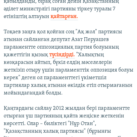
қабылданды, бірақ соған дейін Қазақстанның
әділет министрлігі партияны тіркеу туралы 7
өтініштің алтауын
қайтарған.
Тоқаев заңға қол қойған соң "Ақ жол" партиясы
атынан сайланған депутат Азат Перуашев
парламентте оппозициялық партия болуының
қажеттігін қызық
түсіндірді.
"Халықтың
көзқарасын айтып, бүкіл елдің мәселелерін
жеткізіп отыру үшін парламенттік оппозиция болуы
керек" деген ол парламенттегі үкіметшіл
партиялар халық атынан өкілдік етіп отырмағанын
мойындағандай болды.
Қаңтардағы сайлау 2012 жылдан бері парламентте
отырған үш партияның қайта жеңіске жеткенін
көрсетті. Олар – биліктегі "Нұр Отан",
"Қазақстанның халық партиясы" (бұрынғы