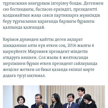
тұрғысынан анағұрлым ілгерілеу болды. Дегенмен
сөз бостандығы, баспасөз еркіндігі, президентті
қолдамайтын жаңа саяси партияларға мүмкіндік
беру тұрғысынан қарағанда барлығы бұрынғы
қалпында қалғандай.
Кәрімов дүниеден қайтты деген ақпарат
шыққаннан алты күн өткен соң, 2016 жылғы 6
қыркүйекте Мирзияев президент міндетін
атқаруға көшкен. Сол жылы 4 желтоқсанда
мерзімінен бұрын өткен президент сайлауында
жеңіске жеткен ол биыл қазанда екінші мәрте
додаға түсуі ықтимал.