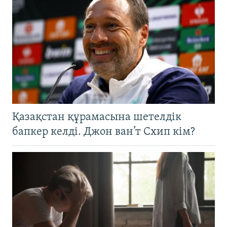
Қазақстан құрамасына шетелдік
бапкер келді. Джон ван’т Схип кім?