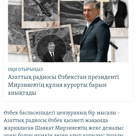
ОҚИ ОТЫРЫҢЫЗ
Азаттық радиосы Өзбекстан президенті
Мирзияевтің құпия курорты барын
анықтады
Өзбек баспасөзіндегі цензураның бір мысалы –
Азаттық радиосы Өзбек қызметі жақында
жариялаған Шавкат Мирзияевтің жеке демалыс
орны болуы мүмкін деген алып құрылыс туралы