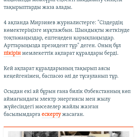
тақырыптарды жаза алады.
4 ақпанда Мирзияев журналистерге: "Сіздердің
көмектеріңізге мұқтажбын. Шындықты жеткізуде
тоқтамаңыздар, ештеңеден қорықпаңыздар.
Арттарыңызда президент тұр" деген. Оның бұл
пікірін
мемлекеттік ақпарат құралдары берді.
Кей ақпарат құралдарының тақырып аясы
кеңейгенімен, баспасөз әлі де тұсауланып тұр.
Осыдан екі ай бұрын ғана билік Өзбекстанның көп
аймағындағы электр энергиясы мен жылу
жүйесіндегі мәселелер жайлы жазған
басылымдарға
ескерту
жасаған.