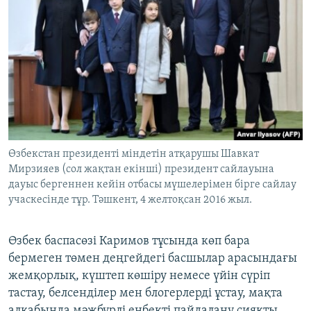
Өзбекстан президенті міндетін атқарушы Шавкат
Мирзияев (сол жақтан екінші) президент сайлауына
дауыс бергеннен кейін отбасы мүшелерімен бірге сайлау
учаскесінде тұр. Тәшкент, 4 желтоқсан 2016 жыл.
Өзбек баспасөзі Каримов тұсында көп бара
бермеген төмен деңгейдегі басшылар арасындағы
жемқорлық, күштеп көшіру немесе үйін сүріп
тастау, белсенділер мен блогерлерді ұстау, мақта
алқабында мәжбүрлі еңбекті пайдалану сияқты