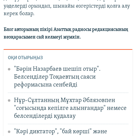
уәделерді орындап, шынайы өзгерістерді қолға алу
керек болар.
Блог авторының пікірі Азаттық радиосы редакциясының
көзқарасымен сай келмеуі мүмкін.
ОҚИ ОТЫРЫҢЫЗ
"Бәрін Назарбаев шешіп отыр".
Белсенділер Тоқаевтың саяси
реформасына сенбейді
Нұр-Сұлтанның Мұхтар Әблязовпен
"соғысында кепілге алынғандар" немесе
белсенділерді қудалау
"Кәрі диктатор", "бай көрші" және