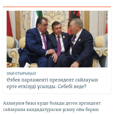
ОҚИ ОТЫРЫҢЫЗ
Өзбек парламенті президент сайлауын
ерте өткізуді ұсынды. Себебі неде?
Аллакулов биыл күзде болады деген президент
сайлауына кандидатурасын ұсыну ойы барын