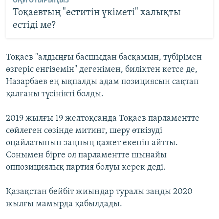
ОҚИ ОТЫРЫҢЫЗ
Тоқаевтың "еститін үкіметі" халықты
естіді ме?
Тоқаев "алдыңғы басшыдан басқамын, түбірімен
өзгеріс енгіземін" дегенімен, биліктен кетсе де,
Назарбаев ең ықпалды адам позициясын сақтап
қалғаны түсінікті болды.
2019 жылғы 19 желтоқсанда Тоқаев парламентте
сөйлеген сөзінде митинг, шеру өткізуді
оңайлатынын заңның қажет екенін айтты.
Сонымен бірге ол парламентте шынайы
оппозициялық партия болуы керек деді.
Қазақстан бейбіт жиындар туралы заңды 2020
жылғы мамырда қабылдады.