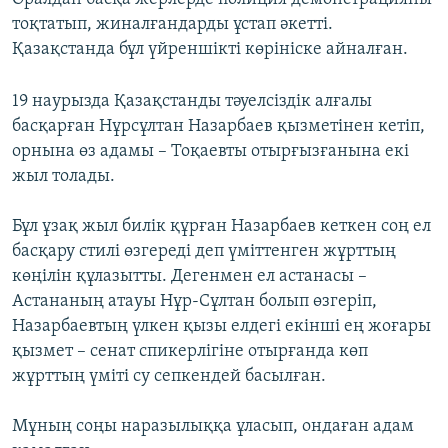
тоқтатып, жиналғандарды ұстап әкетті.
Қазақстанда бұл үйреншікті көрініске айналған.
19 наурызда Қазақстанды тәуелсіздік алғалы
басқарған Нұрсұлтан Назарбаев қызметінен кетіп,
орнына өз адамы – Тоқаевты отырғызғанына екі
жыл толады.
Бұл ұзақ жыл билік құрған Назарбаев кеткен соң ел
басқару стилі өзгереді деп үміттенген жұрттың
көңілін құлазытты. Дегенмен ел астанасы –
Астананың атауы Нұр-Сұлтан болып өзгеріп,
Назарбаевтың үлкен қызы елдегі екінші ең жоғары
қызмет – сенат спикерлігіне отырғанда көп
жұрттың үміті су сепкендей басылған.
Мұның соңы наразылыққа ұласып, ондаған адам