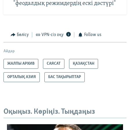
"феодалдық режимдердің ескі дәстүрі"
Бөлісу
VPN-сіз оқу
Follow us
Айдар
ЖАЛПЫ АРХИВ
САЯСАТ
ҚАЗАҚСТАН
ОРТАЛЫҚ АЗИЯ
БАС ТАҚЫРЫПТАР
Оқыңыз. Көріңіз. Тыңдаңыз