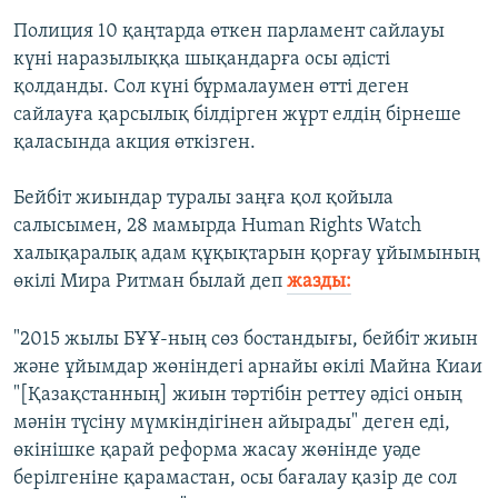
Полиция 10 қаңтарда өткен парламент сайлауы
күні наразылыққа шықандарға осы әдісті
қолданды. Сол күні бұрмалаумен өтті деген
сайлауға қарсылық білдірген жұрт елдің бірнеше
қаласында акция өткізген.
Бейбіт жиындар туралы заңға қол қойыла
салысымен, 28 мамырда Human Rights Watch
халықаралық адам құқықтарын қорғау ұйымының
өкілі Мира Ритман былай деп
жазды:
"2015 жылы БҰҰ-ның сөз бостандығы, бейбіт жиын
және ұйымдар жөніндегі арнайы өкілі Майна Киаи
"[Қазақстанның] жиын тәртібін реттеу әдісі оның
мәнін түсіну мүмкіндігінен айырады" деген еді,
өкінішке қарай реформа жасау жөнінде уәде
берілгеніне қарамастан, осы бағалау қазір де сол