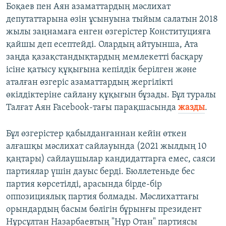
Боқаев пен Аян азаматтардың мәслихат
депутаттарына өзін ұсынуына тыйым салатын 2018
жылы заңнамаға енген өзгерістер Конституцияға
қайшы деп есептейді. Олардың айтуынша, Ата
заңда қазақстандықтардың мемлекетті басқару
ісіне қатысу құқығына кепілдік берілген және
аталған өзгеріс азаматтардың жергілікті
өкілдіктеріне сайлану құқығын бұзады. Бұл туралы
Талғат Аян Facebook-тағы парақшасында
жазды
.
Бұл өзгерістер қабылданғаннан кейін өткен
алғашқы мәслихат сайлауында (2021 жылдың 10
қаңтары) сайлаушылар кандидаттарға емес, саяси
партиялар үшін дауыс берді. Бюллетеньде бес
партия көрсетілді, арасында бірде-бір
оппозициялық партия болмады. Мәслихаттағы
орындардың басым бөлігін бұрынғы президент
Нұрсұлтан Назарбаевтың "Нұр Отан" партиясы