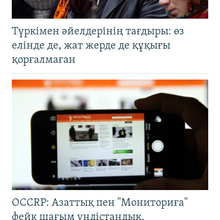
Түркімен әйелдерінің тағдыры: өз
елінде де, жат жерде де құқығы
қорғалмаған
OCCRP: Азаттық пен "Мониториға"
фейк шағым үндістандық,