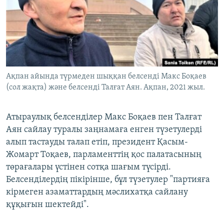
ЖАЗЫЛЫҢЫЗ
Басқа тілдерде
Ақпан айында түрмеден шыққан белсенді Макс Боқаев
(сол жақта) және белсенді Талғат Аян. Ақпан, 2021 жыл.
Атыраулық белсенділер Макс Боқаев пен Талғат
Аян сайлау туралы заңнамаға енген түзетулерді
алып тастауды талап етіп, президент Қасым-
Жомарт Тоқаев, парламенттің қос палатасының
төрағалары үстінен сотқа шағым түсірді.
Белсенділердің пікірінше, бұл түзетулер "партияға
кірмеген азаматтардың мәслихатқа сайлану
құқығын шектейді".