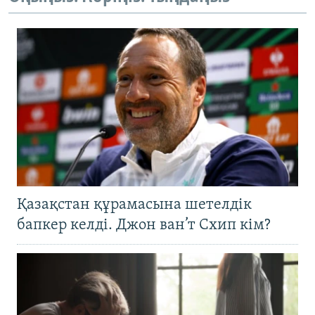
Қазақстан құрамасына шетелдік
бапкер келді. Джон ван’т Схип кім?