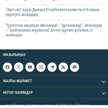
"Әділ сөз" қоры Динара Егеубаеваға қатысты істі ашық
тергеуге шақырды
Түркістан өңірінде әйелдерді – "ұрғашылар", әншілерді
– "шайтанның жаршысы" деген тұрғын ұсталып, іс
қозғалды
ЖАЗЫЛЫҢЫЗ
ЖАЛПЫ МӘЛІМЕТ
НЕГІЗГІ БӨЛІМДЕР
Азат Еуропа / Азаттық радиосы © 2026, Inc. | Барлық