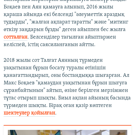
Боқаев пен Аян қамауға алынып, 2016 жылы
қараша айында екі белсенді "әлеуметтік араздық
тудырды", "жалған ақпарат таратты" және "митинг
өткізу заңдарын бұзды" деген айыппен бес жылға
сотталған
. Белсенділер тағылған айыптармен
келіспей, істің саясиланғанын айтты.
2018 жылы сот Талғат Аянның түрмеден
уақытынан бұрын босату туралы өтінішін
қанағаттандырып, оны бостандыққа шығарған. Ал
Макс Боқаев "қамаудан уақытынан бұрын шығуға
сұранбайтынын" айтып, өзіне берілген мерзіммен
тұтас отырып шықты. Биыл ақпан айының басында
түрмеден шықты. Бірақ оған қазір көптеген
шектеулер қойылған
.