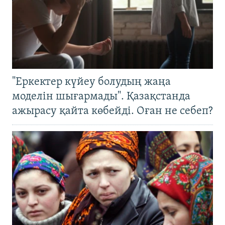
"Еркектер күйеу болудың жаңа
моделін шығармады". Қазақстанда
ажырасу қайта көбейді. Оған не себеп?