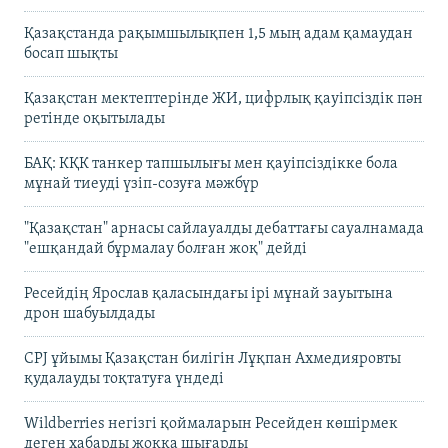
Қазақстанда рақымшылықпен 1,5 мың адам қамаудан
босап шықты
Қазақстан мектептерінде ЖИ, цифрлық қауіпсіздік пән
ретінде оқытылады
БАҚ: КҚК танкер тапшылығы мен қауіпсіздікке бола
мұнай тиеуді үзіп-созуға мәжбүр
"Қазақстан" арнасы сайлауалды дебаттағы сауалнамада
"ешқандай бұрмалау болған жоқ" дейді
Ресейдің Ярослав қаласындағы ірі мұнай зауытына
дрон шабуылдады
CPJ ұйымы Қазақстан билігін Лұқпан Ахмедияровты
қудалауды тоқтатуға үндеді
Wildberries негізгі қоймаларын Ресейден көшірмек
деген хабарды жоққа шығарды