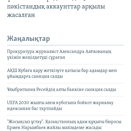
пәкістандық аккаунттар арқылы
жасалған
Жаңалықтар
Прокуратура журналист Александра Алёхованың
үкімін жеңілдетуді сұраған
АҚШ Кубаға қару жеткізуге қатысы бар адамдар мен
ұйымдарға санкция салды
Ұлыбритания Ресейдің алты банкіне санкция салды
UEFA 2030 жылғы әлем кубогына бойкот жариялау
идеясынан бас тартпайды
"Жосықсыз ұстау". Қазақстанның адам құқығы бюросы
Ермек Нарымбаев жайлы мәлімдеме жасады