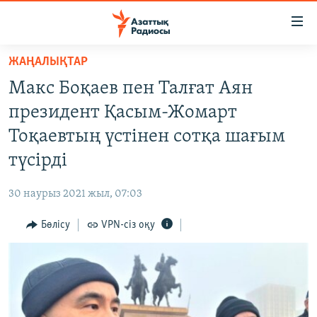
Accessibility
links
Skip
ЖАҢАЛЫҚТАР
to
ЖАҢАЛЫҚТАР
Макс Боқаев пен Талғат Аян
main
САЯСАТ
content
президент Қасым-Жомарт
AZATTYQTV
Skip
Тоқаевтың үстінен сотқа шағым
to
ҚАҢТАР ОҚИҒАСЫ
түсірді
main
АДАМ ҚҰҚЫҚТАРЫ
Navigation
30 наурыз 2021 жыл, 07:03
Skip
ӘЛЕУМЕТ
to
Бөлісу
VPN-сіз оқу
ӘЛЕМ
Search
АРНАЙЫ ЖОБАЛАР
Русский