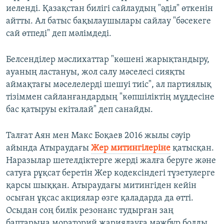
иеленді. Қазақстан билігі сайлаудың "әділ" өткенін
айтты. Ал батыс бақылаушылары сайлау "бәсекеге
сай өтпеді" деп мәлімдеді.
Белсенділер мәслихаттар "көшені жарықтандыру,
ауаның ластануы, жол салу мәселесі сияқты
аймақтағы мәселелерді шешуі тиіс", ал партиялық
тізіммен сайланғандардың "көпшіліктің мүддесіне
бас қатыруы екіталай" деп санайды.
Талғат Аян мен Макс Боқаев 2016 жылы сәуір
айында Атыраудағы
Жер митингілеріне
қатысқан.
Наразылар шетелдіктерге жерді жалға беруге және
сатуға рұқсат беретін Жер кодексіндегі түзетулерге
қарсы шыққан. Атыраудағы митингіден кейін
осыған ұқсас акциялар өзге қаладарда да өтті.
Осыдан соң билік резонанс тудырған заң
баптарына мораторий жариялауға мәжбүр болды.