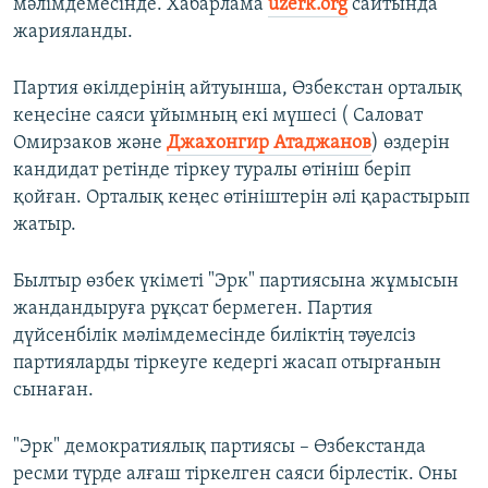
мәлімдемесінде. Хабарлама
uzerk.org
сайтында
жарияланды.
Партия өкілдерінің айтуынша, Өзбекстан орталық
кеңесіне саяси ұйымның екі мүшесі ( Саловат
Омирзаков және
Джахонгир Атаджанов
) өздерін
кандидат ретінде тіркеу туралы өтініш беріп
қойған. Орталық кеңес өтініштерін әлі қарастырып
жатыр.
Былтыр өзбек үкіметі "Эрк" партиясына жұмысын
жандандыруға рұқсат бермеген. Партия
дүйсенбілік мәлімдемесінде биліктің тәуелсіз
партияларды тіркеуге кедергі жасап отырғанын
сынаған.
"Эрк" демократиялық партиясы – Өзбекстанда
ресми түрде алғаш тіркелген саяси бірлестік. Оны