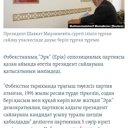
ЖАЗЫЛЫҢЫЗ
Басқа тілдерде
Президент Шавкат Мирзияевтің суреті ілініп тұрған
сайлау учаскесінде дауыс беріп тұрған тұрғын.
Өзбекстанның "Эрк" (Ерік) оппозициялық партиясы
қазан айында өтетін президент сайлауына
қатысатынын мәлімдеді.
"Өзбекстан тарихында тұңғыш тәуелсіз партия
атанған, 1991 жылы ресми түрде тіркеліп, содан
бері қысым мен құқай көріп келе жатқан "Эрк"
демократиялық партиясы алдағы президент
сайлауына кандидат ұсыну туралы шешім
қабылдады" делінген партияның 5 сәуір күнгі