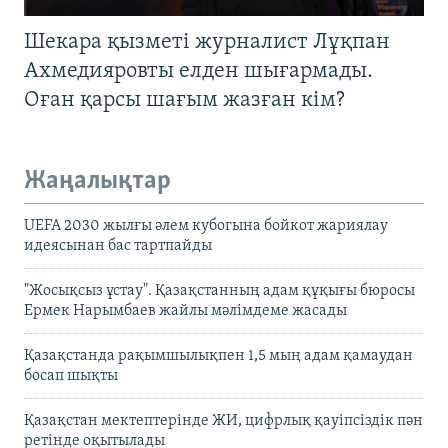
Шекара қызметі журналист Лұқпан
Ахмедияровты елден шығармады.
Оған қарсы шағым жазған кім?
Жаңалықтар
UEFA 2030 жылғы әлем кубогына бойкот жариялау
идеясынан бас тартпайды
"Жосықсыз ұстау". Қазақстанның адам құқығы бюросы
Ермек Нарымбаев жайлы мәлімдеме жасады
Қазақстанда рақымшылықпен 1,5 мың адам қамаудан
босап шықты
Қазақстан мектептерінде ЖИ, цифрлық қауіпсіздік пән
ретінде оқытылады