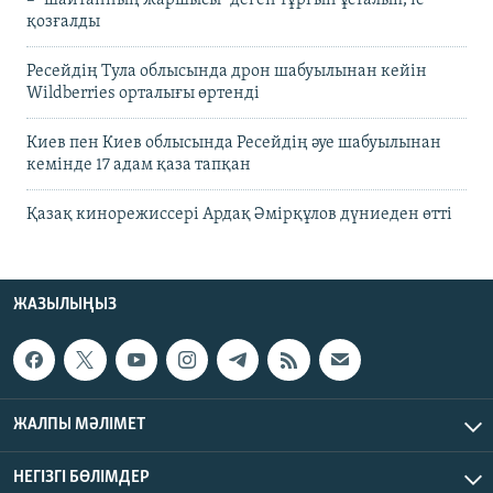
қозғалды
Ресейдің Тула облысында дрон шабуылынан кейін
Wildberries орталығы өртенді
Киев пен Киев облысында Ресейдің әуе шабуылынан
кемінде 17 адам қаза тапқан
Қазақ кинорежиссері Ардақ Әмірқұлов дүниеден өтті
ЖАЗЫЛЫҢЫЗ
ЖАЛПЫ МӘЛІМЕТ
НЕГІЗГІ БӨЛІМДЕР