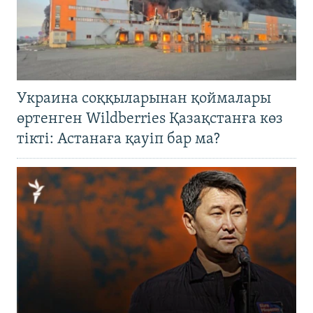
Украина соққыларынан қоймалары
өртенген Wildberries Қазақстанға көз
тікті: Астанаға қауіп бар ма?