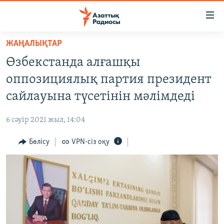
Accessibility
links
Skip
ЖАҢАЛЫҚТАР
to
ЖАҢАЛЫҚТАР
Өзбекстанда алғашқы
main
САЯСАТ
content
оппозициялық партия президент
AZATTYQTV
Skip
сайлауына түсетінін мәлімдеді
to
ҚАҢТАР ОҚИҒАСЫ
main
6 сәуір 2021 жыл, 14:04
АДАМ ҚҰҚЫҚТАРЫ
Navigation
Skip
Бөлісу
VPN-сіз оқу
ӘЛЕУМЕТ
to
ӘЛЕМ
Search
АРНАЙЫ ЖОБАЛАР
Русский