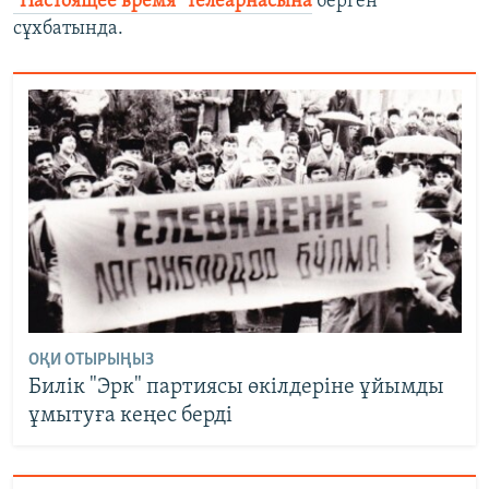
"Настоящее время" телеарнасына
берген
сұхбатында.
ОҚИ ОТЫРЫҢЫЗ
Билік "Эрк" партиясы өкілдеріне ұйымды
ұмытуға кеңес берді