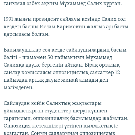
танымал өзбек ақыны Мұхаммед Салих құрған.
1991 жылғы президент сайлауы кезінде Салих сол
кездегі басшы Ислам Каримовтің жалғыз әрі басты
қарсыласы болған.
Бақылаушылар сол кезде сайлаушылардың басым
бөлігі – шамамен 50 пайызының Мұхаммед
Салихқа дауыс бергенін айтқан. Бірақ орталық
сайлау комиссиясы оппозициялық саясаткер 12
пайыздан артық дауыс жинай алмады деп
мәлімдеген.
Сайлаудан кейін Салихтың жақтастары
ұйымдастырған студенттер шеруі күшпен
таратылып, оппозициялық басылымдар жабылған.
Оппозиция жетекшілері үстінен қылмыстық іс
қозғалған. Соның салдарынан оппозициялық