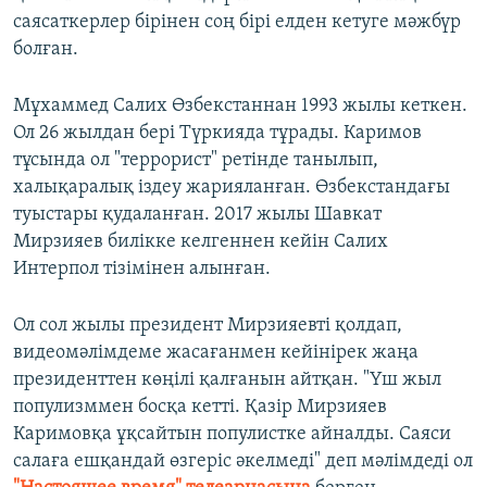
саясаткерлер бірінен соң бірі елден кетуге мәжбүр
болған.
Мұхаммед Салих Өзбекстаннан 1993 жылы кеткен.
Ол 26 жылдан бері Түркияда тұрады. Каримов
тұсында ол "террорист" ретінде танылып,
халықаралық іздеу жарияланған. Өзбекстандағы
туыстары қудаланған. 2017 жылы Шавкат
Мирзияев билікке келгеннен кейін Салих
Интерпол тізімінен алынған.
Ол сол жылы президент Мирзияевті қолдап,
видеомәлімдеме жасағанмен кейінірек жаңа
президенттен көңілі қалғанын айтқан. "Үш жыл
популизммен босқа кетті. Қазір Мирзияев
Каримовқа ұқсайтын популистке айналды. Саяси
салаға ешқандай өзгеріс әкелмеді" деп мәлімдеді ол