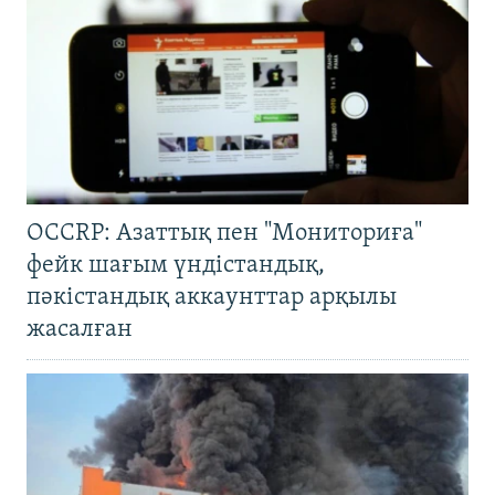
OCCRP: Азаттық пен "Мониториға"
фейк шағым үндістандық,
пәкістандық аккаунттар арқылы
жасалған