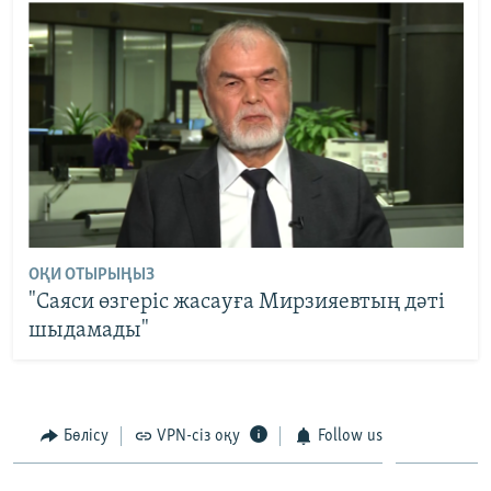
ОҚИ ОТЫРЫҢЫЗ
"Саяси өзгеріс жасауға Мирзияевтың дәті
шыдамады"
Бөлісу
VPN-сіз оқу
Follow us