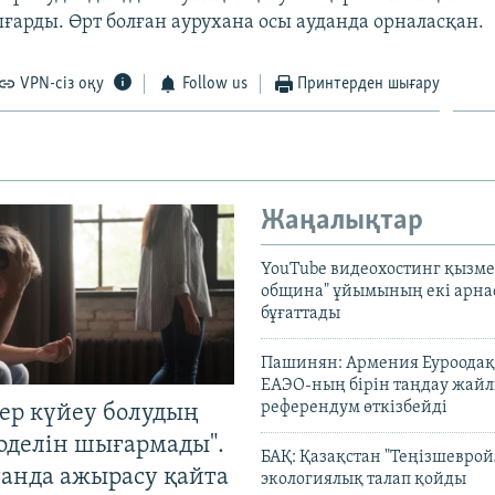
арды. Өрт болған аурухана осы ауданда орналасқан.
VPN-сіз оқу
Follow us
Принтерден шығару
Жаңалықтар
YouTube видеохостинг қызмет
община" ұйымының екі арн
бұғаттады
Пашинян: Армения Еуроодақ
ЕАЭО-ның бірін таңдау жай
референдум өткізбейді
тер күйеу болудың
оделін шығармады".
БАҚ: Қазақстан "Теңізшеврой
танда ажырасу қайта
экологиялық талап қойды