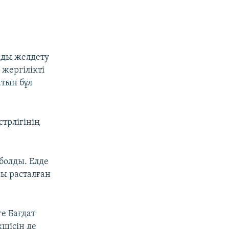
нды желдету
жергілікті
атын бұл
трлігінің
болды. Елде
ы расталған
е Бағдат
шісін де