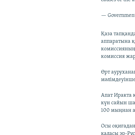
Қаза тапқанд
аппаратына қ
комиссияның 
комиссия жар
Өрт аурухана
мәлімдеуінше
Апат Иракта 
күн сайын ша
100 мыңнан а
Осы оқиғадан
қаласы эр-Ру