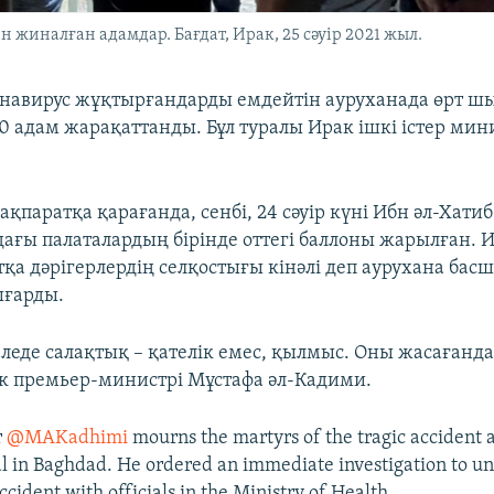
 жиналған адамдар. Бағдат, Ирак, 25 сәуір 2021 жыл.
онавирус жұқтырғандарды емдейтін ауруханада өрт шы
10 адам жарақаттанды. Бұл туралы Ирак ішкі істер мини
і ақпаратқа қарағанда, сенбі, 24 сәуір күні Ибн әл-Хатиб
ағы палаталардың бірінде оттегі баллоны жарылған. 
тқа дәрігерлердің селқостығы кінәлі деп аурухана ба
ғарды.
леде салақтық – қателік емес, қылмыс. Оны жасағанд
рак премьер-министрі Мұстафа әл-Кадими.
r
@MAKadhimi
mourns the martyrs of the tragic accident a
l in Baghdad. He ordered an immediate investigation to un
ccident with officials in the Ministry of Health.