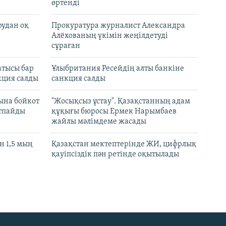
өртенді
рудан оқ
Прокуратура журналист Александра
Алёхованың үкімін жеңілдетуді
сұраған
атысы бар
Ұлыбритания Ресейдің алты банкіне
кция салды
санкция салды
ына бойкот
"Жосықсыз ұстау". Қазақстанның адам
ртпайды
құқығы бюросы Ермек Нарымбаев
жайлы мәлімдеме жасады
 1,5 мың
Қазақстан мектептерінде ЖИ, цифрлық
қауіпсіздік пән ретінде оқытылады