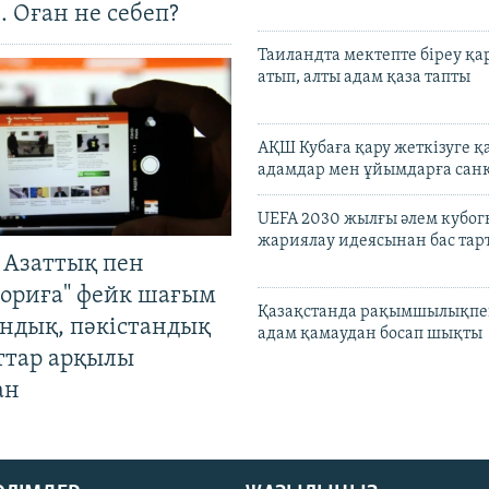
. Оған не себеп?
Таиландта мектепте біреу қа
атып, алты адам қаза тапты
АҚШ Кубаға қару жеткізуге қ
адамдар мен ұйымдарға сан
UEFA 2030 жылғы әлем кубог
жариялау идеясынан бас та
 Азаттық пен
ориға" фейк шағым
Қазақстанда рақымшылықпен
андық, пәкістандық
адам қамаудан босап шықты
ттар арқылы
ан