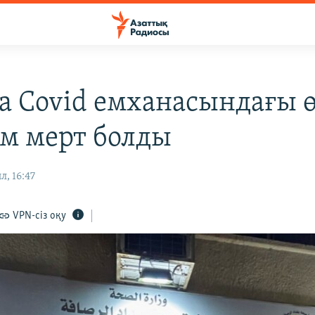
а Covid емханасындағы 
ам мерт болды
л, 16:47
VPN-сіз оқу