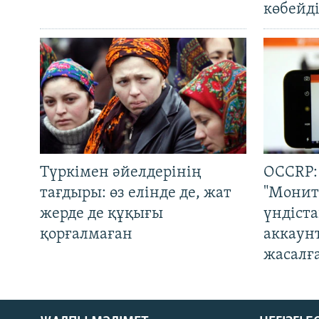
көбейді
Түркімен әйелдерінің
OCCRP:
тағдыры: өз елінде де, жат
"Монит
жерде де құқығы
үндіст
қорғалмаған
аккаун
жасалғ