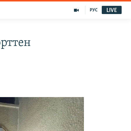
LIVE
РУС
өрттен