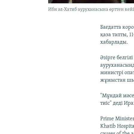
Ибн әл-Хатиб ауруханасына өрттен кейін
Бағдатта кор
қаза тапты, 1
хабарлады.
Әзірге белгіл
ауруханасынд
министрі опа
жұмыстан шы
"Мұндай мәсе
тиіс" деді И
Prime Ministe
Khatib Hospita
causes of the a