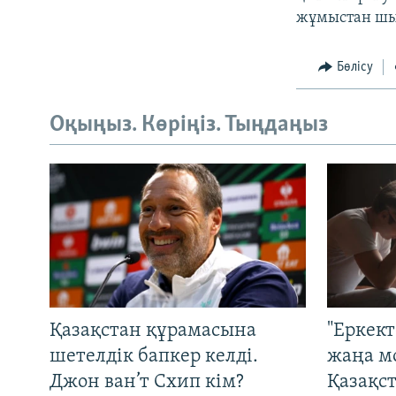
жұмыстан шығ
Бөлісу
Оқыңыз. Көріңіз. Тыңдаңыз
Қазақстан құрамасына
"Еркек
шетелдік бапкер келді.
жаңа м
Джон ван’т Схип кім?
Қазақс