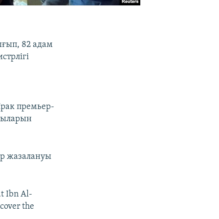
ғып, 82 адам
стрлігі
Ирак премьер-
сшыларын
ар жазалануы
t Ibn Al-
cover the