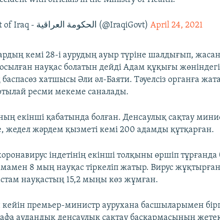
— Government of Iraq - الحكومة العراقية (@IraqiGovt)
April 24, 2021
ардың кемі 28-і аурудың ауыр түріне шалдығып, жаса
осылған науқас болатын дейді Адам құқығы жөніндегі 
баспасөз хатшысы Әли әл-Баяти. Тәуелсіз органға жат
тылай ресми мекеме саналады.
ның екінші қабатында болған. Денсаулық сақтау минис
, жедел жәрдем қызметі кемі 200 адамды құтқарған.
коронавирус індетінің екінші толқыны өршіп тұрғанда 
мамен 8 мың науқас тіркеліп жатыр. Вирус жұқтырған
стам науқастың 15,2 мыңы көз жұмған.
 кейін премьер-министр аурухана басшыларымен бірг
сафа аудандық денсаулық сақтау басқармасының жетек