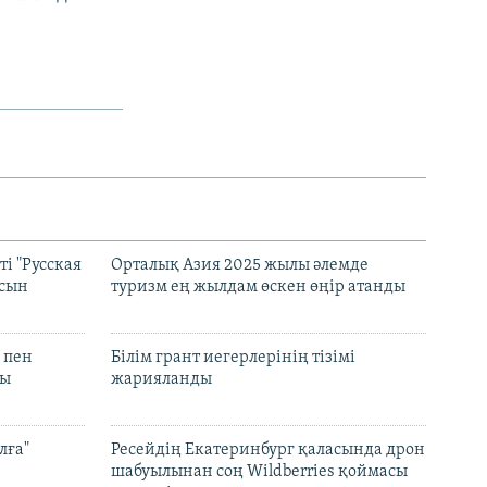
і "Русская
Орталық Азия 2025 жылы әлемде
асын
туризм ең жылдам өскен өңір атанды
 пен
Білім грант иегерлерінің тізімі
лы
жарияланды
лға"
Ресейдің Екатеринбург қаласында дрон
шабуылынан соң Wildberries қоймасы