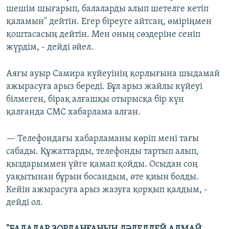
шешім шығарып, балаларды алып шетелге кетіп
қаламын" дейтін. Егер біреуге айтсаң, өміріңмен
қоштасасың дейтін. Мен оның сөздеріне сеніп
жүрдім, - дейді әйел.
Аяғы ауыр Самира күйеуінің қорлығына шыдамай
ажырасуға арыз береді. Бұл арыз жайлы күйеуі
білмеген, бірақ алғашқы отырысқа бір күн
қалғанда СМС хабарлама алған.
— Телефондағы хабарламаны көріп мені тағы
сабады. Құжаттарды, телефонды тартып алып,
қыздарыммен үйге қамап қойды. Осыдан соң
уақытынан бұрын босандым, өте қиын болды.
Кейін ажырасуға арыз жазуға қорқып қалдым, -
дейді ол.