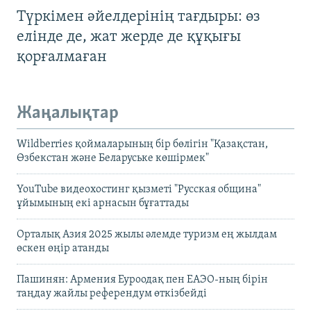
Түркімен әйелдерінің тағдыры: өз
елінде де, жат жерде де құқығы
қорғалмаған
Жаңалықтар
Wildberries қоймаларының бір бөлігін "Қазақстан,
Өзбекстан және Беларуське көшірмек"
YouTube видеохостинг қызметі "Русская община"
ұйымының екі арнасын бұғаттады
Орталық Азия 2025 жылы әлемде туризм ең жылдам
өскен өңір атанды
Пашинян: Армения Еуроодақ пен ЕАЭО-ның бірін
таңдау жайлы референдум өткізбейді