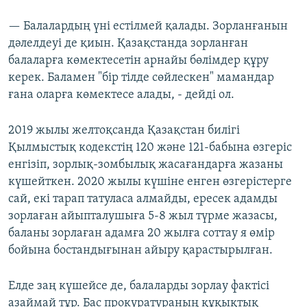
— Балалардың үні естілмей қалады. Зорланғанын
дәлелдеуі де қиын. Қазақстанда зорланған
балаларға көмектесетін арнайы бөлімдер құру
керек. Баламен "бір тілде сөйлескен" мамандар
ғана оларға көмектесе алады, - дейді ол.
2019 жылы желтоқсанда Қазақстан билігі
Қылмыстық кодекстің 120 және 121-бабына өзгеріс
енгізіп, зорлық-зомбылық жасағандарға жазаны
күшейткен. 2020 жылы күшіне енген өзгерістерге
сай, екі тарап татуласа алмайды, ересек адамды
зорлаған айыпталушыға 5-8 жыл түрме жазасы,
баланы зорлаған адамға 20 жылға соттау я өмір
бойына бостандығынан айыру қарастырылған.
Елде заң күшейсе де, балаларды зорлау фактісі
азаймай тұр. Бас прокуратураның құқықтық