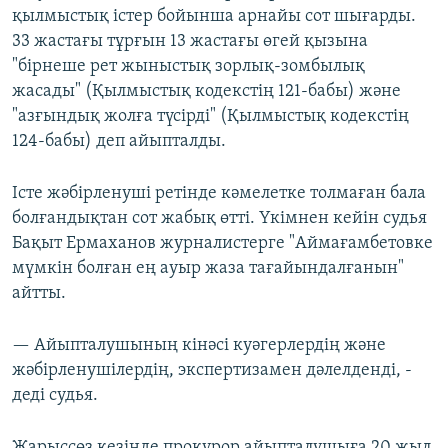
қылмыстық істер бойынша арнайы сот шығарды.
33 жастағы тұрғын 13 жастағы өгей қызына
"бірнеше рет жыныстық зорлық-зомбылық
жасады" (Қылмыстық кодекстің 121-бабы) және
"азғындық жолға түсірді" (Қылмыстық кодекстің
124-бабы) деп айыпталды.
Істе жәбірленуші ретінде кәмелетке толмаған бала
болғандықтан сот жабық өтті. Үкімнен кейін судья
Бақыт Ермаханов журналистерге "Аймағамбетовке
мүмкін болған ең ауыр жаза тағайындалғанын"
айтты.
— Айыпталушының кінәсі куәгерлердің және
жәбірленушілердің, экспертизамен дәлелденді, -
деді судья.
Жарыссөз кезінде прокурор айыпталушыға 20 жыл