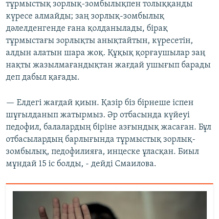
тұрмыстық зорлық-зомбылықпен толыққанды
күресе алмайды; заң зорлық-зомбылық
дәлелденгенде ғана қолданылады, бірақ
тұрмыстағы зорлықты анықтайтын, күресетін,
алдын алатын шара жоқ. Құқық қорғаушылар заң
нақты жазылмағандықтан жағдай ушығып барады
деп дабыл қағады.
— Елдегі жағдай қиын. Қазір біз бірнеше іспен
шұғылданып жатырмыз. Әр отбасында күйеуі
педофил, балалардың біріне азғындық жасаған. Бұл
отбасылардың барлығында тұрмыстық зорлық-
зомбылық, педофилияға, инцеске ұласқан. Биыл
мұндай 15 іс болды, - дейді Смаилова.