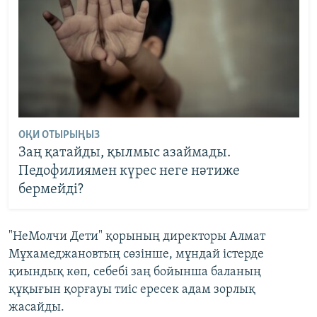
ОҚИ ОТЫРЫҢЫЗ
Заң қатайды, қылмыс азаймады.
Педофилиямен күрес неге нәтиже
бермейді?
"НеМолчи Дети" қорының директоры Алмат
Мұхамеджановтың сөзінше, мұндай істерде
қиындық көп, себебі заң бойынша баланың
құқығын қорғауы тиіс ересек адам зорлық
жасайды.