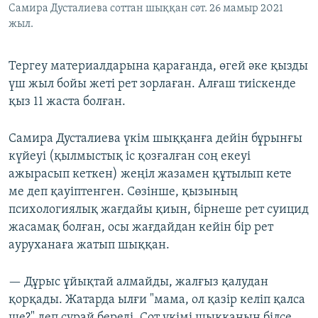
Самира Дусталиева соттан шыққан сәт. 26 мамыр 2021
жыл.
Тергеу материалдарына қарағанда, өгей әке қызды
үш жыл бойы жеті рет зорлаған. Алғаш тиіскенде
қыз 11 жаста болған.
Самира Дусталиева үкім шыққанға дейін бұрынғы
күйеуі (қылмыстық іс қозғалған соң екеуі
ажырасып кеткен) жеңіл жазамен құтылып кете
ме деп қауіптенген. Сөзінше, қызының
психологиялық жағдайы қиын, бірнеше рет суицид
жасамақ болған, осы жағдайдан кейін бір рет
ауруханаға жатып шыққан.
— Дұрыс ұйықтай алмайды, жалғыз қалудан
қорқады. Жатарда ылғи "мама, ол қазір келіп қалса
ше?" деп сұрай береді. Сот үкімі шыққанын білсе