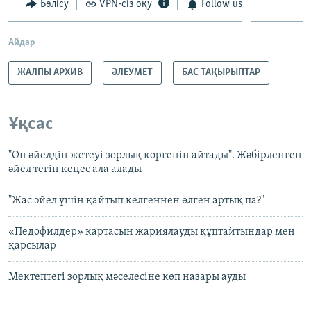
Бөлісу
VPN-сіз оқу
Follow us
Айдар
ЖАЛПЫ АРХИВ
ӘЛЕУМЕТ
БАС ТАҚЫРЫПТАР
Ұқсас
"Он әйелдің жетеуі зорлық көргенін айтады". Жәбірленген
әйел тегін кеңес ала алады
"Жас әйел үшін қайтып келгеннен өлген артық па?"
«Педофилдер» картасын жариялауды құптайтындар мен
қарсылар
Мектептегі зорлық мәселесіне көп назары ауды