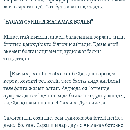
жаза сұраған еді. Сот бұл жазаны қолдады.
"БАЛАМ СУИЦИД ЖАСАМАҚ БОЛДЫ"
Кішкентай қыздың анасы баласының зорланғанын
былтыр қыркүйекте білгенін айтады. Қызы өгей
әкемен болған әңгіменің аудиожазбасын
тыңдатқан.
— [Қызым] менің сөзіме сенбейді деп қорықса
керек, кезекті рет келіп тисе бастағанда әңгімені
телефонға жазып алған. Аудиода ол "өткенде
ауырмады ғой" деп тағы да байқап көруді ұсынады,
- дейді қыздың шешесі Самира Дусталиева.
Самираның сөзінше, осы аудиожазба істегі негізгі
дәлел болған. Сарапшылар дауыс Аймағамбетовке