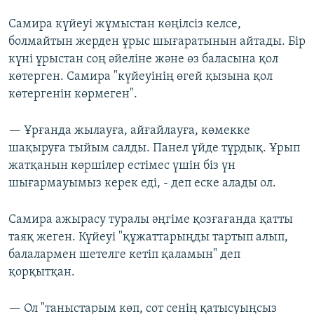
Самира күйеуі жұмыстан көңілсіз келсе,
болмайтын жерден ұрыс шығаратынын айтады. Бір
күні ұрыстан соң әйеліне және өз баласына қол
көтерген. Самира "күйеуінің өгей қызына қол
көтергенін көрмеген".
— Ұрғанда жылауға, айғайлауға, көмекке
шақыруға тыйым салды. Панел үйде тұрдық. Ұрып
жатқанын көршілер естімес үшін біз үн
шығармауымыз керек еді, - деп еске алады ол.
Самира ажырасу туралы әңгіме қозғағанда қатты
таяқ жеген. Күйеуі "құжаттарыңды тартып алып,
балалармен шетелге кетіп қаламын" деп
қорқытқан.
— Ол "таныстарым көп, сот сенің қатысуыңсыз