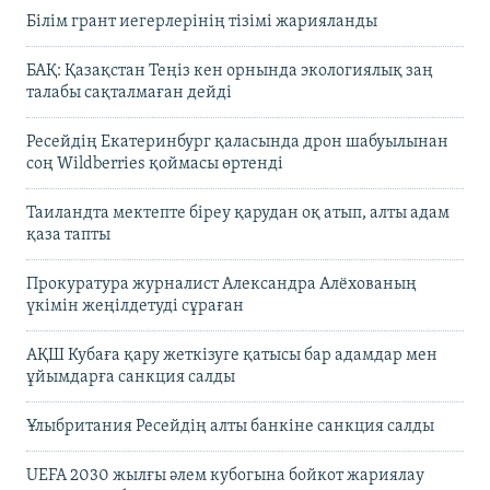
Білім грант иегерлерінің тізімі жарияланды
БАҚ: Қазақстан Теңіз кен орнында экологиялық заң
талабы сақталмаған дейді
Ресейдің Екатеринбург қаласында дрон шабуылынан
соң Wildberries қоймасы өртенді
Таиландта мектепте біреу қарудан оқ атып, алты адам
қаза тапты
Прокуратура журналист Александра Алёхованың
үкімін жеңілдетуді сұраған
АҚШ Кубаға қару жеткізуге қатысы бар адамдар мен
ұйымдарға санкция салды
Ұлыбритания Ресейдің алты банкіне санкция салды
UEFA 2030 жылғы әлем кубогына бойкот жариялау