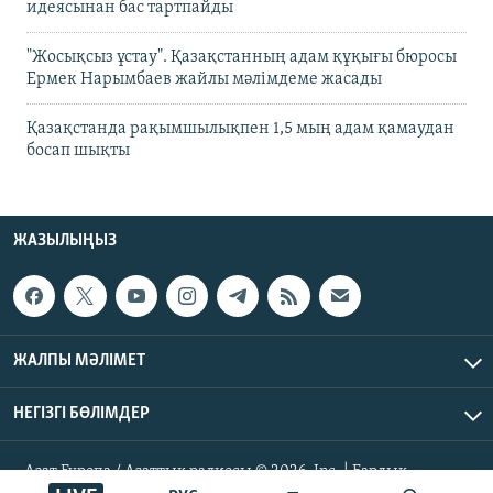
идеясынан бас тартпайды
"Жосықсыз ұстау". Қазақстанның адам құқығы бюросы
Ермек Нарымбаев жайлы мәлімдеме жасады
Қазақстанда рақымшылықпен 1,5 мың адам қамаудан
босап шықты
ЖАЗЫЛЫҢЫЗ
ЖАЛПЫ МӘЛІМЕТ
НЕГІЗГІ БӨЛІМДЕР
Азат Еуропа / Азаттық радиосы © 2026, Inc. | Барлық