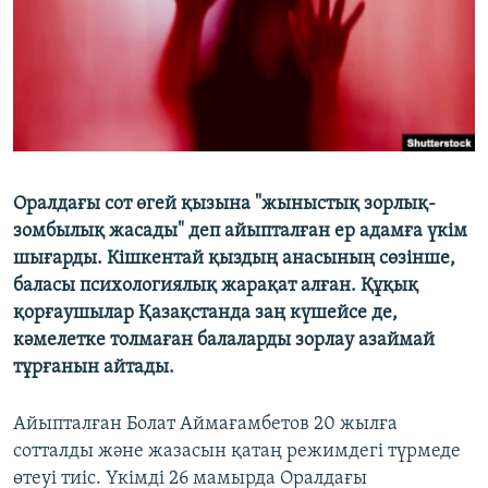
ЖАЗЫЛЫҢЫЗ
Басқа тілдерде
Оралдағы сот өгей қызына "жыныстық зорлық-
зомбылық жасады" деп айыпталған ер адамға үкім
шығарды. Кішкентай қыздың анасының сөзінше,
баласы психологиялық жарақат алған. Құқық
қорғаушылар Қазақстанда заң күшейсе де,
кәмелетке толмаған балаларды зорлау азаймай
тұрғанын айтады.
Айыпталған Болат Аймағамбетов 20 жылға
сотталды және жазасын қатаң режимдегі түрмеде
өтеуі тиіс. Үкімді 26 мамырда Оралдағы