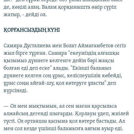
де, көңілі алаң. Балам қорқынышта өмір сүріп
жатыр, - дейді ол.
ҚОРҒАНСЫЗДЫҢ КҮНІ
Самира Дусталиева мен Болат Аймағамбетов сегіз
жыл бірге тұрған. Самира "екеуміздің алғашқы
қызымыз дүниеге келгенге дейін бәрі жақсы
болған еді деп еске" алады. "Екінші баламыз
дүниеге келген соң ұрыс, келіспеушілік көбейді,
ұрыс соңы айғай-шу, қол көтеруге ұласты" деп
күрсінеді.
— Ол мен мықтымын, ал сен маған қарсыласа
алмайсың дегенді шығарды. Қорлауы үдеп, жиілей
түсті. Ол ортаншы қызыма қол көтере бастады. Ал
мен сол кезде үшінші баламызға аяғым ауыр еді.