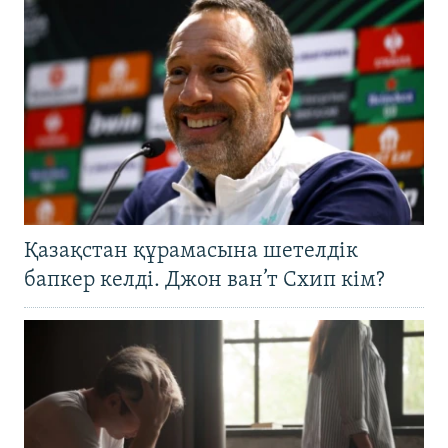
Қазақстан құрамасына шетелдік
бапкер келді. Джон ван’т Схип кім?