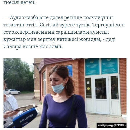
тиесілі деген.
— Аудиожазба іске дәлел ретінде қосылу үшін
тозақтан өттік. Сегіз ай әуреге түстік. Тергеуші мен
сот экспертизасының сарапшылары ауысты,
құжаттар мен зерттеу нәтижесі жоғалды, - деді
Самира көзіне жас алып.