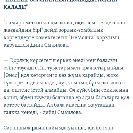
"БАЛАЛАР ЗОРЛАНҒАНЫН ДӘЛЕЛДЕЙ АЛМАЙ
ҚАЛАДЫ"
"Самира мен оның қызының оқиғасы – елдегі көп
жағдайдың бірі" дейді зорлық-зомбылық
көргендерге көмектесетін "НеМолчи" қорының
құрушысы Дина Смаилова.
— Қорлық көрсететін еркек әйелі мен баласын
өзіне тәуелді етіп, туыстарымен араластырмайды.
[Әйел] қол көтергенге көз жұма қарайды, жеке
тұлға ретінде сынады, құқығының бұзылып жатса
да, ештеңе істей алмайды. Ол күйеуінің соққысына
көніп, әбден тәуелді болғанда ер адам балаларға қол
көтере бастайды. Ал бала анасына жаутаңдап,
таяққа көнеді, - дейді Смаилова.
Сарапшылардың пайымдауынша, қазіргі заң