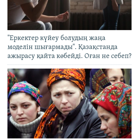
"Еркектер күйеу болудың жаңа
моделін шығармады". Қазақстанда
ажырасу қайта көбейді. Оған не себеп?