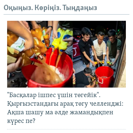
Оқыңыз. Көріңіз. Тыңдаңыз
"Басқалар ішпес үшін төгейік".
Қырғызстандағы арақ төгу челленджі:
Ақша шашу ма әлде жамандықпен
күрес пе?