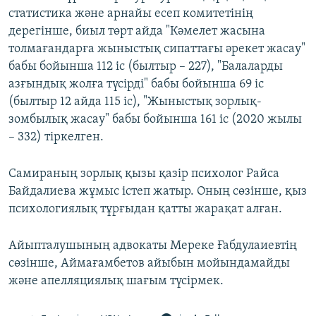
статистика және арнайы есеп комитетінің
дерегінше, биыл төрт айда "Кәмелет жасына
толмағандарға жыныстық сипаттағы әрекет жасау"
бабы бойынша 112 іс (былтыр – 227), "Балаларды
азғындық жолға түсірді" бабы бойынша 69 іс
(былтыр 12 айда 115 іс), "Жыныстық зорлық-
зомбылық жасау" бабы бойынша 161 іс (2020 жылы
– 332) тіркелген.
Самираның зорлық қызы қазір психолог Райса
Байдалиева жұмыс істеп жатыр. Оның сөзінше, қыз
психологиялық тұрғыдан қатты жарақат алған.
Айыпталушының адвокаты Мереке Ғабдулаиевтің
сөзінше, Аймағамбетов айыбын мойындамайды
және апелляциялық шағым түсірмек.