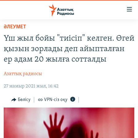
Accessibility
links
Skip
ӘЛЕУМЕТ
to
ЖАҢАЛЫҚТАР
Үш жыл бойы "тиісіп" келген. Өгей
main
САЯСАТ
content
қызын зорлады деп айыпталған
AZATTYQTV
Skip
ер адам 20 жылға сотталды
to
ҚАҢТАР ОҚИҒАСЫ
main
Азаттық радиосы
АДАМ ҚҰҚЫҚТАРЫ
Navigation
Skip
27 мамыр 2021 жыл, 16:42
ӘЛЕУМЕТ
to
ӘЛЕМ
Бөлісу
VPN-сіз оқу
Search
АРНАЙЫ ЖОБАЛАР
Русский