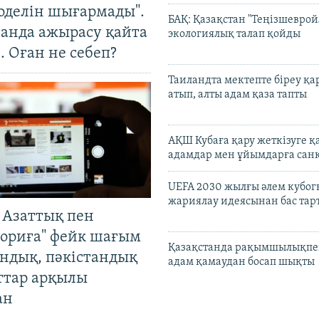
оделін шығармады".
БАҚ: Қазақстан "Теңізшеврой
танда ажырасу қайта
экологиялық талап қойды
. Оған не себеп?
Таиландта мектепте біреу қа
атып, алты адам қаза тапты
АҚШ Кубаға қару жеткізуге қ
адамдар мен ұйымдарға сан
UEFA 2030 жылғы әлем кубог
жариялау идеясынан бас та
 Азаттық пен
ориға" фейк шағым
Қазақстанда рақымшылықпен
андық, пәкістандық
адам қамаудан босап шықты
ттар арқылы
ан