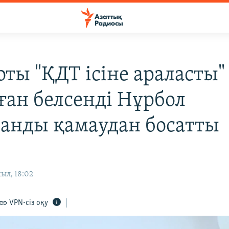
оты "ҚДТ ісіне араласты"
ған белсенді Нұрбол
анды қамаудан босатты
ыл, 18:02
VPN-сіз оқу