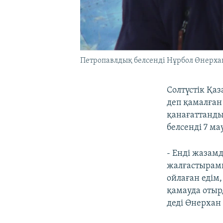
Петропавлдық белсенді Нұрбол Өнерха
Солтүстік Қа
деп қамалға
қанағаттанд
белсенді 7 м
- Енді жазам
жалғастырамы
ойлаған едім
қамауда отыр
деді Өнерхан