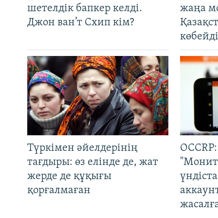
шетелдік бапкер келді.
жаңа м
Джон ван’т Схип кім?
Қазақс
көбейді
Түркімен әйелдерінің
OCCRP:
тағдыры: өз елінде де, жат
"Монит
жерде де құқығы
үндіст
қорғалмаған
аккаун
жасалғ