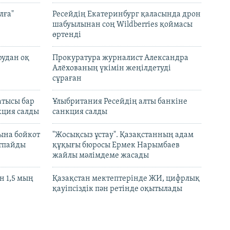
лға"
Ресейдің Екатеринбург қаласында дрон
шабуылынан соң Wildberries қоймасы
өртенді
рудан оқ
Прокуратура журналист Александра
Алёхованың үкімін жеңілдетуді
сұраған
атысы бар
Ұлыбритания Ресейдің алты банкіне
кция салды
санкция салды
ына бойкот
"Жосықсыз ұстау". Қазақстанның адам
ртпайды
құқығы бюросы Ермек Нарымбаев
жайлы мәлімдеме жасады
 1,5 мың
Қазақстан мектептерінде ЖИ, цифрлық
қауіпсіздік пән ретінде оқытылады