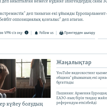
ы деп айыпталған немесе күдікке ілінгендердің саны 3
экстремистік" деп таныған екі ұйымды Еуропарламент 
бейбіт оппозициялық қозғалыс" деп атаған.
VPN-сіз оқу
Follow us
Принтерден шығару
Жаңалықтар
YouTube видеохостинг қызмет
община" ұйымының екі арн
бұғаттады
Пашинян: Армения Еуроодақ
ЕАЭО-ның бірін таңдау жай
референдум өткізбейді
тер күйеу болудың