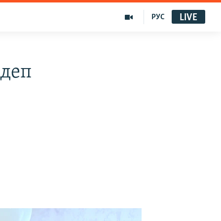
LIVE
РУС
 деп