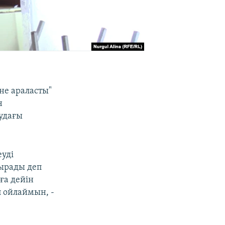
не араласты"
н
удағы
уді
дырады деп
ға дейін
п ойлаймын, -