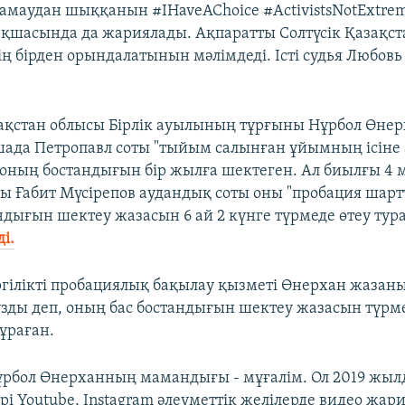
қамаудан шыққанын #IHaveAChoiсe #ActivistsNotExtrem
ақшасында да жариялады. Ақпаратты Солтүсік Қазақс
ң бірден орындалатынын мәлімдеді. Істі судья Любовь
зақстан облысы Бірлік ауылының тұрғыны Нұрбол Өне
ада Петропавл соты "тыйым салынған ұйымның ісіне 
 оның бостандығын бір жылға шектеген. Ал биылғы 4
ы Ғабит Мүсірепов аудандық соты оны "пробация шарт
андығын шектеу жазасын 6 ай 2 күнге түрмеде өтеу тур
і.
ергілікті пробациялық бақылау қызметі Өнерхан жазаны
зды деп, оның бас бостандығын шектеу жазасын түрм
ұраған.
ұрбол Өнерханның мамандығы - мұғалім. Ол 2019 жы
і Youtube, Instagram әлеуметтік желілерде видео жари