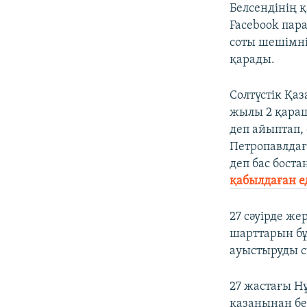
Белсендінің 
Facebook пар
соты шешімні
қарады.
Солтүстік Қа
жылы 2 қараш
деп айыптап,
Петропавлдағ
деп бас бост
қабылдаған ед
27 сәуірде ж
шарттарын бұ
ауыстыруды с
27 жастағы Н
қазанынан бер