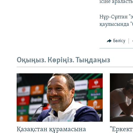
ісіне араласт
Нұр-Сұлтан "
қаулысында "
Бөлісу
Оқыңыз. Көріңіз. Тыңдаңыз
Қазақстан құрамасына
"Еркек