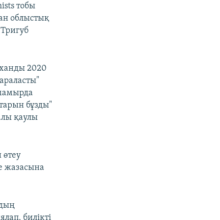
ists тобы
тан облыстық
 Тригуб
рханды 2020
араласты"
 мамырда
тарын бұзды"
алы қаулы
 өтеу
е жазасына
лдың
ялап, билікті