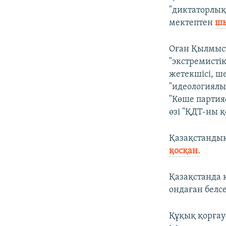
"диктаторлық
мектептен
шы
Оған Қылмыст
"экстремисті
жетекшісі, ш
"идеологиялы
"Көше партия
өзі "ҚДТ-ны 
Қазақстандық
қосқан.
Қазақстанда 
ондаған белсе
Құқық қорғау