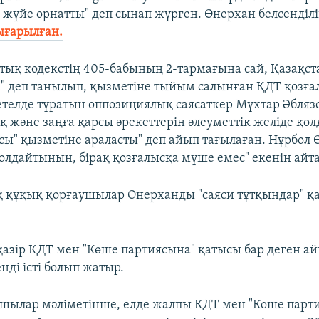
 жүйе орнатты" деп сынап жүрген. Өнерхан белсенділі
ғарылған.
ық кодекстің 405-бабының 2-тармағына сай, Қазақст
к" деп танылып, қызметіне тыйым салынған ҚДТ қозғ
етелде тұратын оппозициялық саясаткер Мұхтар Әбляз
қ және заңға қарсы әрекеттерін әлеуметтік желіде қо
сы" қызметіне араласты" деп айып тағылаған. Нұрбол
қолдайтынын, бірақ қозғалысқа мүше емес" екенін айт
 құқық қорғаушылар Өнерханды "саяси тұтқындар" қ
қазір ҚДТ мен "Көше партиясына" қатысы бар деген а
нді істі болып жатыр.
шылар мәліметінше, елде жалпы ҚДТ мен "Көше парт