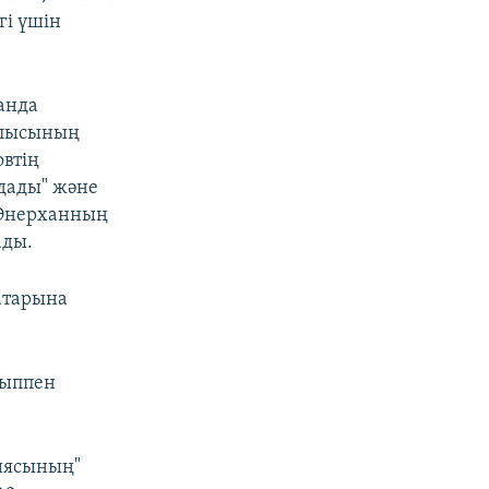
гі үшін
анда
алысының
овтің
лдады" және
 Өнерханның
ады.
атарына
йыппен
иясының"