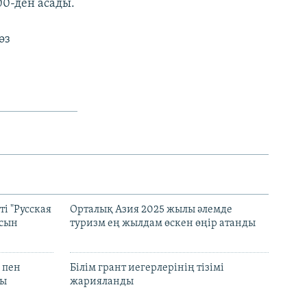
00-ден асады.
өз
і "Русская
Орталық Азия 2025 жылы әлемде
асын
туризм ең жылдам өскен өңір атанды
 пен
Білім грант иегерлерінің тізімі
лы
жарияланды