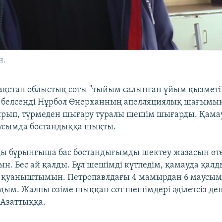
н.
зақстан облыстық соты "тыйым салынған ұйым қызметі
н белсенді Нұрбол Өнерханның апелляциялық шағымы
ырып, түрмеден шығару туралы шешім шығарды. Қама
аусымда бостандыққа шықты.
ды бұрынғыша бас бостандығымды шектеу жазасын өте
н. Бес ай қалды. Бұл шешімді күтпедім, қамауда қал
, қуаныштымын. Петропавлдағы 4 мамырдан 6 маусым
дым. Жалпы өзіме шыққан сот шешімдері әділетсіз де
 Азаттыққа.