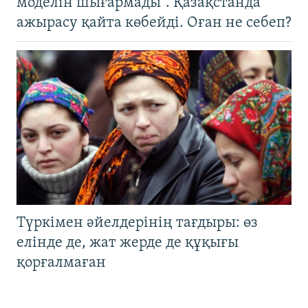
моделін шығармады". Қазақстанда
ажырасу қайта көбейді. Оған не себеп?
Түркімен әйелдерінің тағдыры: өз
елінде де, жат жерде де құқығы
қорғалмаған