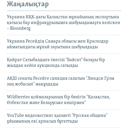
Жаңалықтар
Украина КҚК-дағы Қазақстан мұнайының экспортына
қатысы бар инфрақұрылымға шабуылдамауға келіскен
– Bloomberg
Украина Ресейдің Самара облысы мен Краснодар
аймағындағы мұнай зауытына шабуылдады
Қайрат Сатыбалдыға тиесілі "Байсат" базары бір
жылдан кейін аукционда сатылды
АҚШ сенаты Ресейге санкция салатын "Линдси Грэм
заң жобасын" мақұлдады
Wildberries қоймаларының бір бөлігін "Қазақстан,
Өзбекстан және Беларуське көшірмек"
YouTube видеохостинг қызметі "Русская община"
ұйымының екі арнасын бұғаттады