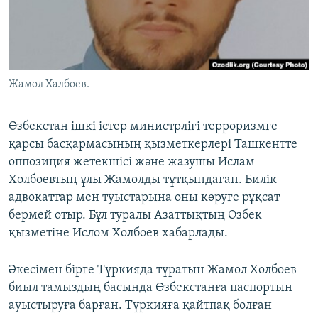
ЖАЗЫЛЫҢЫЗ
Басқа тілдерде
Жамол Халбоев.
Өзбекстан ішкі істер министрлігі терроризмге
қарсы басқармасының қызметкерлері Ташкентте
оппозиция жетекшісі және жазушы Ислам
Холбоевтың ұлы Жамолды тұтқындаған. Билік
адвокаттар мен туыстарына оны көруге рұқсат
бермей отыр. Бұл туралы Азаттықтың Өзбек
қызметіне Ислом Холбоев хабарлады.
Әкесімен бірге Түркияда тұратын Жамол Холбоев
биыл тамыздың басында Өзбекстанға паспортын
ауыстыруға барған. Түркияға қайтпақ болған