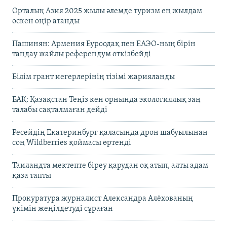
Орталық Азия 2025 жылы әлемде туризм ең жылдам
өскен өңір атанды
Пашинян: Армения Еуроодақ пен ЕАЭО-ның бірін
таңдау жайлы референдум өткізбейді
Білім грант иегерлерінің тізімі жарияланды
БАҚ: Қазақстан Теңіз кен орнында экологиялық заң
талабы сақталмаған дейді
Ресейдің Екатеринбург қаласында дрон шабуылынан
соң Wildberries қоймасы өртенді
Таиландта мектепте біреу қарудан оқ атып, алты адам
қаза тапты
Прокуратура журналист Александра Алёхованың
үкімін жеңілдетуді сұраған