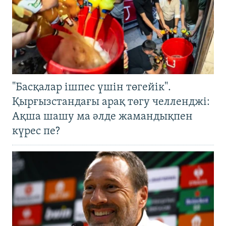
"Басқалар ішпес үшін төгейік".
Қырғызстандағы арақ төгу челленджі:
Ақша шашу ма әлде жамандықпен
күрес пе?