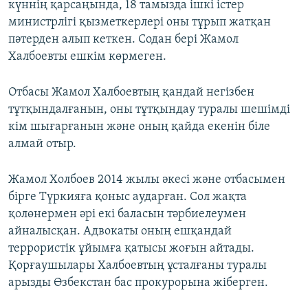
күннің қарсаңында, 18 тамызда ішкі істер
министрлігі қызметкерлері оны тұрып жатқан
пәтерден алып кеткен. Содан бері Жамол
Халбоевты ешкім көрмеген.
Отбасы Жамол Халбоевтың қандай негізбен
тұтқындалғанын, оны тұтқындау туралы шешімді
кім шығарғанын және оның қайда екенін біле
алмай отыр.
Жамол Холбоев 2014 жылы әкесі және отбасымен
бірге Түркияға қоныс аударған. Сол жақта
қолөнермен әрі екі баласын тәрбиелеумен
айналысқан. Адвокаты оның ешқандай
террористік ұйымға қатысы жоғын айтады.
Қорғаушылары Халбоевтың ұсталғаны туралы
арызды Өзбекстан бас прокурорына жіберген.