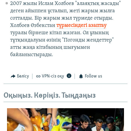
2007 жылы Ислам Холбоев "алаяқтық жасады"
деген айыппен ұсталып, жеті жарым жылға
сотталды. Бір жарым жыл түрмеде отырды.
Холбоев Өзбекстан
түрмесіндегі азаптау
туралы бірнеше кітап жазған. Ол ұлының
тұтқындалуын өзінің "Погонды жендеттер"
атты жаңа кітабының шығуымен
байланыстырады.
Бөлісу
VPN-сіз оқу
Follow us
Оқыңыз. Көріңіз. Тыңдаңыз