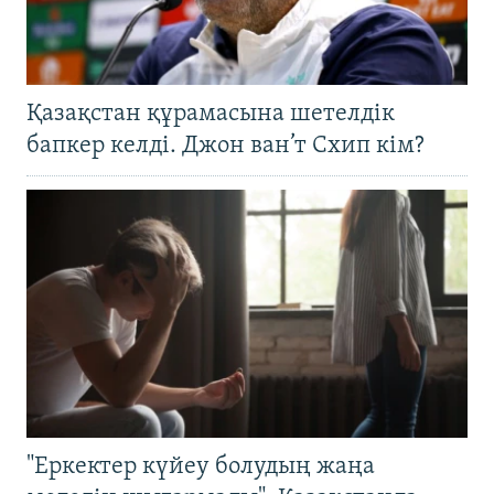
Қазақстан құрамасына шетелдік
бапкер келді. Джон ван’т Схип кім?
"Еркектер күйеу болудың жаңа