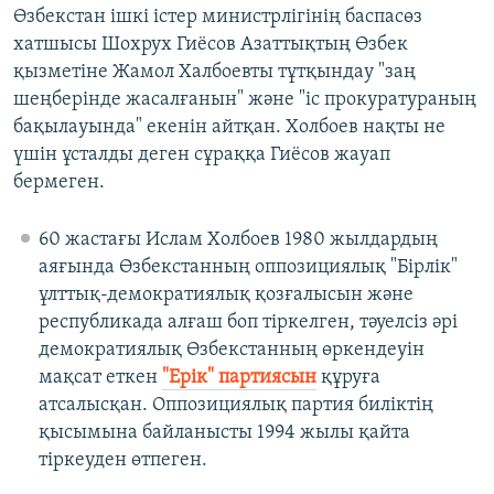
Өзбекстан ішкі істер министрлігінің баспасөз
хатшысы Шохрух Гиёсов Азаттықтың Өзбек
қызметіне Жамол Халбоевты тұтқындау "заң
шеңберінде жасалғанын" және "іс прокуратураның
бақылауында" екенін айтқан. Холбоев нақты не
үшін ұсталды деген сұраққа Гиёсов жауап
бермеген.
60 жастағы Ислам Холбоев 1980 жылдардың
аяғында Өзбекстанның оппозициялық "Бірлік"
ұлттық-демократиялық қозғалысын және
республикада алғаш боп тіркелген, тәуелсіз әрі
демократиялық Өзбекстанның өркендеуін
мақсат еткен
"Ерік" партиясын
құруға
атсалысқан. Оппозициялық партия биліктің
қысымына байланысты 1994 жылы қайта
тіркеуден өтпеген.