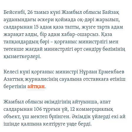
Бейсенбі, 26 тамыз күні Жамбыл облысы Байзақ
ауданындағы әскери қоймада оқ-дәрі жарылып,
салдарынан 15 адам қаза тапты, жүзге тарта адам
жарақат алды, бір адам хабар-ошарсыз. Қаза
тапқандардың бәрі – қорғаныс министрлігі мен
төтенше жағдай министрлігі өрт сөндіру бөлімінің
қызметкерлері.
Келесі күні қорғаныс министрі Нұрлан Ермекбаев
Азаттық журналисінің сауалына отставкаға өтініш
беретінін
айтқан
.
Жамбыл облысы әкімдігінің айтуынша, апат
салдарынан 106 тұрғын үй, 12 коммерциялық
объект, үш мектеп бүлінген. Әкімдік үйлерді екі ай
ішінде қалпына келтіруге уәде берді.