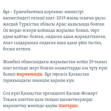
Бұл – Ермекбаевтың қорғаныс министрі
қызметіндегі екінші апат. 2019 жылы осыған ұқсас
жағдай Түркістан облысы Арыс қаласында болған.
Ол жерде әскери қоймада жарылыс болып, төрт
адам қайтыс болған, ондаған адам жарақаттанған.
Апат салдарынан ондаған мың адам үйін тастап,
босып кеткен.
Жамбыл облысындағы жарылыстан кейін 29 тамыз
апат кезінде мерт болған азаматтарды аза тұту күні
болып
жарияланды
. Бұл тәуелсіз Қазақстан
тарихындағы оныншы қаралы күн.
Сол күні Қазақстан президенті Қасым-Жомарт
Тоқаев апаттан қаза тапқан қызметкерлерді
марапаттау жөнінде қаулы
шығарды
.