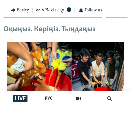
Бөлісу
VPN-сіз оқу
Follow us
Оқыңыз. Көріңіз. Тыңдаңыз
LIVE
РУС
"Басқалар ішпес үшін төгейік".
Қырғызстандағы арақ төгу челленджі:
İздеу