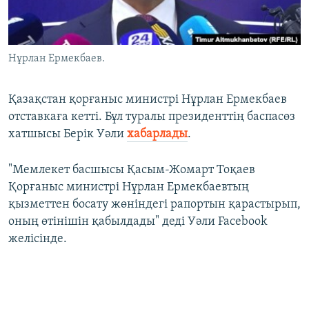
ЖАЗЫЛЫҢЫЗ
Нұрлан Ермекбаев.
Басқа тілдерде
Қазақстан қорғаныс министрі Нұрлан Ермекбаев
отставкаға кетті. Бұл туралы президенттің баспасөз
хатшысы Берік Уәли
хабарлады
.
"Мемлекет басшысы Қасым-Жомарт Тоқаев
Қорғаныс министрі Нұрлан Ермекбаевтың
қызметтен босату жөніндегі рапортын қарастырып,
оның өтінішін қабылдады" деді Уәли Facebook
желісінде.