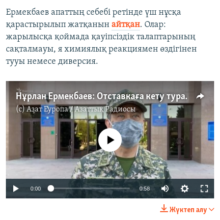
Ермекбаев апаттың себебі ретінде үш нұсқа
қарастырылып жатқанын
айтқан
. Олар:
жарылысқа қоймада қауіпсіздік талаптарының
сақталмауы, я химиялық реакциямен өздігінен
тууы немесе диверсия.
Нұрлан Ермекбаев: Отставкаға кету туралы шешім қабылдадым
(c)
Азат Еуропа / Азаттық Радиосы
No media source currently available
0:00
0:58
Жүктеп алу