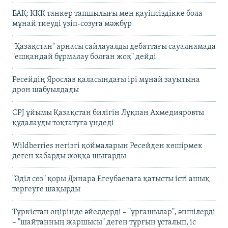
БАҚ: КҚК танкер тапшылығы мен қауіпсіздікке бола
мұнай тиеуді үзіп-созуға мәжбүр
"Қазақстан" арнасы сайлауалды дебаттағы сауалнамада
"ешқандай бұрмалау болған жоқ" дейді
Ресейдің Ярослав қаласындағы ірі мұнай зауытына
дрон шабуылдады
CPJ ұйымы Қазақстан билігін Лұқпан Ахмедияровты
қудалауды тоқтатуға үндеді
Wildberries негізгі қоймаларын Ресейден көшірмек
деген хабарды жоққа шығарды
"Әділ сөз" қоры Динара Егеубаеваға қатысты істі ашық
тергеуге шақырды
Түркістан өңірінде әйелдерді – "ұрғашылар", әншілерді
– "шайтанның жаршысы" деген тұрғын ұсталып, іс