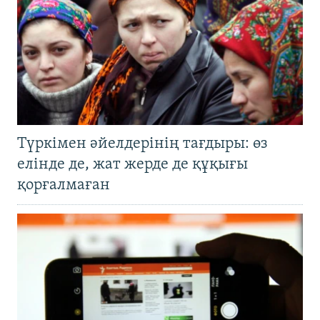
Түркімен әйелдерінің тағдыры: өз
елінде де, жат жерде де құқығы
қорғалмаған