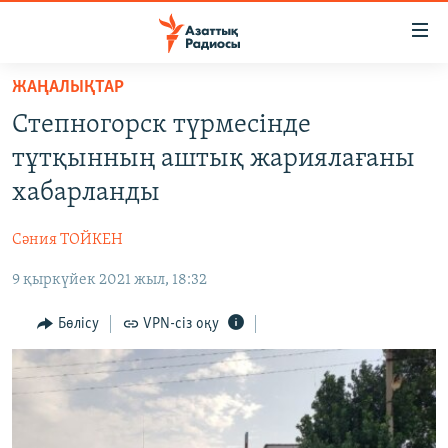
Accessibility
links
Skip
ЖАҢАЛЫҚТАР
to
ЖАҢАЛЫҚТАР
Степногорск түрмесінде
main
САЯСАТ
content
тұтқынның аштық жариялағаны
AZATTYQTV
Skip
хабарланды
to
ҚАҢТАР ОҚИҒАСЫ
main
Сәния ТОЙКЕН
АДАМ ҚҰҚЫҚТАРЫ
Navigation
Skip
9 қыркүйек 2021 жыл, 18:32
ӘЛЕУМЕТ
to
ӘЛЕМ
Бөлісу
VPN-сіз оқу
Search
АРНАЙЫ ЖОБАЛАР
Русский