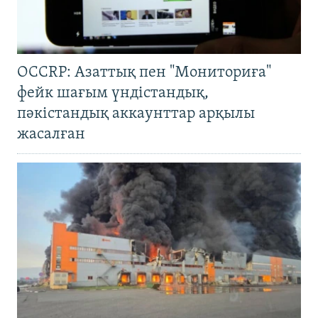
OCCRP: Азаттық пен "Мониториға"
фейк шағым үндістандық,
пәкістандық аккаунттар арқылы
жасалған