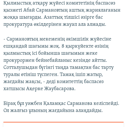
Қылмыстық атқару жүйесі комитетінің баспасөз
қызметі Абай Сармановтың аштық жариялағанын
жоққа шығарды. Азаттық тілшісі әзірге бас
прокуратура өкілдерінен жауап ала алмады.
- Сармановтың мекеменің әкімшілік жүйесіне
ешқандай шағымы жоқ. 8 қыркүйекте өзінің
қылмыстық ісі бойынша шағымын жеке
прокурормен бейнебайланыс кезінде айтты.
Сотталушыдан бүгінгі таңда тамақтан бас тарту
туралы өтініш түспеген. Тамақ ішіп жатыр,
жағдайы жақсы, - деді комитеттің баспасөз
хатшысы Ақерке Жаубасарова.
Бірақ бұл уәжбен Қаламқас Сарманова келіспейді.
Ол жалғыз ұлының жағдайына алаңдайды.