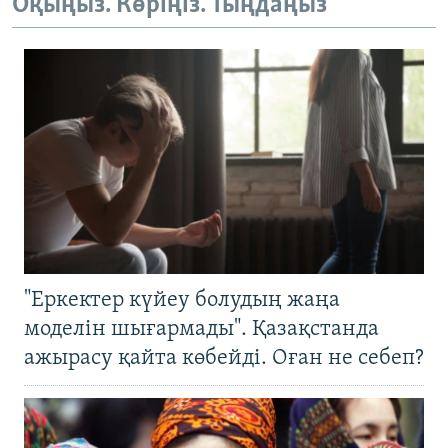
Оқыңыз. Көріңіз. Тыңдаңыз
"Еркектер күйеу болудың жаңа
моделін шығармады". Қазақстанда
ажырасу қайта көбейді. Оған не себеп?