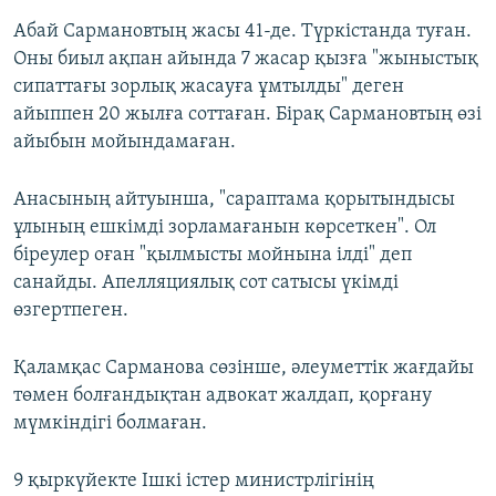
Абай Сармановтың жасы 41-де. Түркістанда туған.
Оны биыл ақпан айында 7 жасар қызға "жыныстық
сипаттағы зорлық жасауға ұмтылды" деген
айыппен 20 жылға соттаған. Бірақ Сармановтың өзі
айыбын мойындамаған.
Анасының айтуынша, "сараптама қорытындысы
ұлының ешкімді зорламағанын көрсеткен". Ол
біреулер оған "қылмысты мойнына ілді" деп
санайды. Апелляциялық сот сатысы үкімді
өзгертпеген.
Қаламқас Сарманова сөзінше, әлеуметтік жағдайы
төмен болғандықтан адвокат жалдап, қорғану
мүмкіндігі болмаған.
9 қыркүйекте Ішкі істер министрлігінің