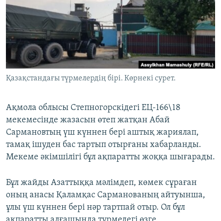
ЖАЗЫЛЫҢЫЗ
Басқа тілдерде
Қазақстандағы түрмелердің бірі. Көрнекі сурет.
Ақмола облысы Степногорскідегі ЕЦ-166\18
мекемесінде жазасын өтеп жатқан Абай
Сармановтың үш күннен бері аштық жариялап,
тамақ ішуден бас тартып отырғаны хабарланды.
Мекеме әкімшілігі бұл ақпаратты жоққа шығарады.
Бұл жайды Азаттыққа мәлімдеп, көмек сұраған
оның анасы Қаламқас Сарманованың айтуынша,
ұлы үш күннен бері нәр тартпай отыр. Ол бұл
ақпаратты алғашында түрмедегі өзге