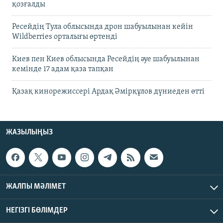
қозғалды
Ресейдің Тула облысында дрон шабуылынан кейін
Wildberries орталығы өртенді
Киев пен Киев облысында Ресейдің әуе шабуылынан
кемінде 17 адам қаза тапқан
Қазақ кинорежиссері Ардақ Әмірқұлов дүниеден өтті
ЖАЗЫЛЫҢЫЗ
ЖАЛПЫ МӘЛІМЕТ
НЕГІЗГІ БӨЛІМДЕР