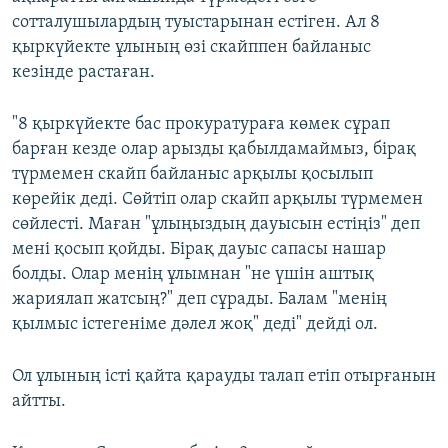
сотталушылардың туыстарынан естіген. Ал 8
қыркүйекте ұлының өзі скайппен байланыс
кезінде растаған.
"8 қыркүйекте бас прокуратураға көмек сұрап
барған кезде олар арызды қабылдамаймыз, бірақ
түрмемен скайп байланыс арқылы қосылып
көрейік деді. Сөйтіп олар скайп арқылы түрмемен
сөйлесті. Маған "ұлыңыздың дауысын естіңіз" деп
мені қосып қойды. Бірақ дауыс сапасы нашар
болды. Олар менің ұлымнан "не үшін аштық
жариялап жатсың?" деп сұрады. Балам "менің
қылмыс істегеніме дәлел жоқ" деді" дейді ол.
Ол ұлының істі қайта қарауды талап етіп отырғанын
айтты.