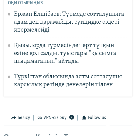
ОҚИ ОТЫРЫҢЫЗ
Ержан Елшібаев: Түрмеде сотталушыға
адам деп қарамайды, суицидке өздері
итермелейді
Қызылорда түрмесінде төрт тұтқын
өзіне қол салды, туыстары "қысымға
шыдамағанын" айтады
Түркістан облысында алты сотталушы
қарсылық ретінде денелерін тілген
Бөлісу
VPN-сіз оқу
Follow us