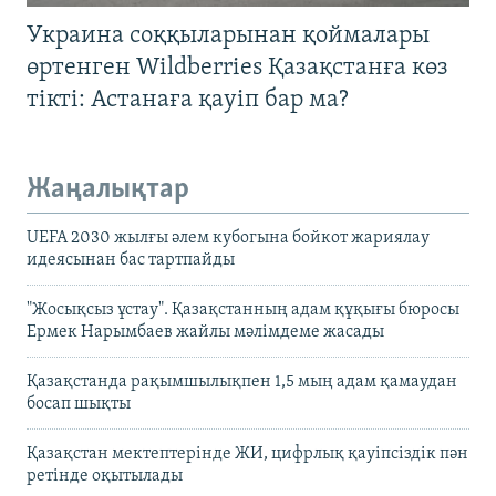
Украина соққыларынан қоймалары
өртенген Wildberries Қазақстанға көз
тікті: Астанаға қауіп бар ма?
Жаңалықтар
UEFA 2030 жылғы әлем кубогына бойкот жариялау
идеясынан бас тартпайды
"Жосықсыз ұстау". Қазақстанның адам құқығы бюросы
Ермек Нарымбаев жайлы мәлімдеме жасады
Қазақстанда рақымшылықпен 1,5 мың адам қамаудан
босап шықты
Қазақстан мектептерінде ЖИ, цифрлық қауіпсіздік пән
ретінде оқытылады