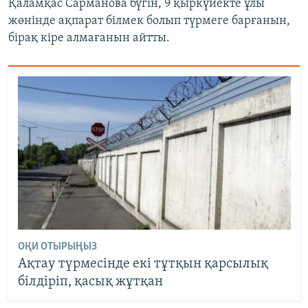
Қаламқас Сарманова бүгін, 9 қыркүйекте ұлы
жөнінде ақпарат білмек болып түрмеге барғанын,
бірақ кіре алмағанын айтты.
ОҚИ ОТЫРЫҢЫЗ
Ақтау түрмесінде екі тұтқын қарсылық
білдіріп, қасық жұтқан