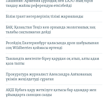
Пашинян: Армения Еуроодақ пен ЕАЭО-ның бірін
таңдау жайлы референдум өткізбейді
Білім грант иегерлерінің тізімі жарияланды
БАҚ: Қазақстан Теңіз кен орнында экологиялық заң
талабы сақталмаған дейді
Ресейдің Екатеринбург қаласында дрон шабуылынан
соң Wildberries қоймасы өртенді
Таиландта мектепте біреу қарудан оқ атып, алты адам
қаза тапты
Прокуратура журналист Александра Алёхованың
үкімін жеңілдетуді сұраған
АҚШ Кубаға қару жеткізуге қатысы бар адамдар мен
ұйымдарға санкция салды