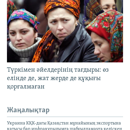
Түркімен әйелдерінің тағдыры: өз
елінде де, жат жерде де құқығы
қорғалмаған
Жаңалықтар
Украина КҚК-дағы Қазақстан мұнайының экспортына
қатысы бар инфрақұрылымға шабуылдамауға келіскен