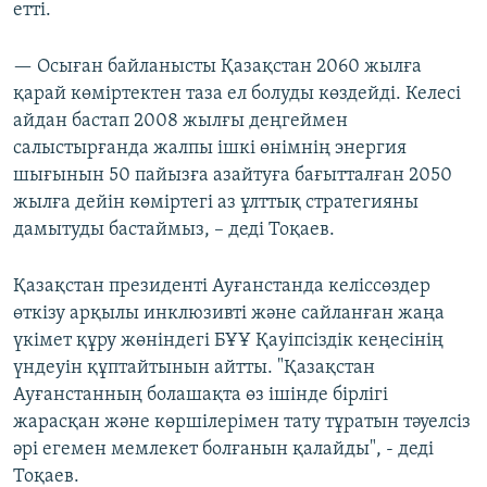
етті.
— Осыған байланысты Қазақстан 2060 жылға
қарай көміртектен таза ел болуды көздейді. Келесі
айдан бастап 2008 жылғы деңгеймен
салыстырғанда жалпы ішкі өнімнің энергия
шығынын 50 пайызға азайтуға бағытталған 2050
жылға дейін көміртегі аз ұлттық стратегияны
дамытуды бастаймыз, – деді Тоқаев.
Қазақстан президенті Ауғанстанда келіссөздер
өткізу арқылы инклюзивті және сайланған жаңа
үкімет құру жөніндегі БҰҰ Қауіпсіздік кеңесінің
үндеуін құптайтынын айтты. "Қазақстан
Ауғанстанның болашақта өз ішінде бірлігі
жарасқан және көршілерімен тату тұратын тәуелсіз
әрі егемен мемлекет болғанын қалайды", - деді
Тоқаев.