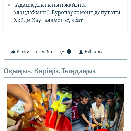
"Адам құқығының жайына
алаңдаймыз". Еуропарламент депутаты
Хейди Хауталамен сұхбат
Бөлісу
VPN-сіз оқу
Follow us
Оқыңыз. Көріңіз. Тыңдаңыз