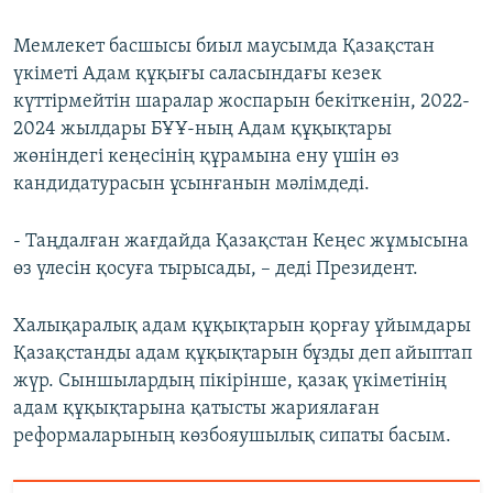
Мемлекет басшысы биыл маусымда Қазақстан
үкіметі Адам құқығы саласындағы кезек
күттірмейтін шаралар жоспарын бекіткенін, 2022-
2024 жылдары БҰҰ-ның Адам құқықтары
жөніндегі кеңесінің құрамына ену үшін өз
кандидатурасын ұсынғанын мәлімдеді.
- Таңдалған жағдайда Қазақстан Кеңес жұмысына
өз үлесін қосуға тырысады, – деді Президент.
Халықаралық адам құқықтарын қорғау ұйымдары
Қазақстанды адам құқықтарын бұзды деп айыптап
жүр. Сыншылардың пікірінше, қазақ үкіметінің
адам құқықтарына қатысты жариялаған
реформаларының көзбояушылық сипаты басым.