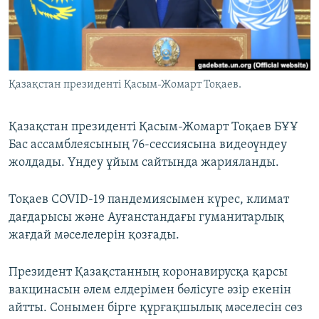
ЖАЗЫЛЫҢЫЗ
Басқа тілдерде
Қазақстан президенті Қасым-Жомарт Тоқаев.
Қазақстан президенті Қасым-Жомарт Тоқаев БҰҰ
Бас ассамблеясының 76-сессиясына видеоүндеу
жолдады. Үндеу ұйым сайтында жарияланды.
Тоқаев COVID-19 пандемиясымен күрес, климат
дағдарысы және Ауғанстандағы гуманитарлық
жағдай мәселелерін қозғады.
Президент Қазақстанның коронавирусқа қарсы
вакцинасын әлем елдерімен бөлісуге әзір екенін
айтты. Сонымен бірге құрғақшылық мәселесін сөз