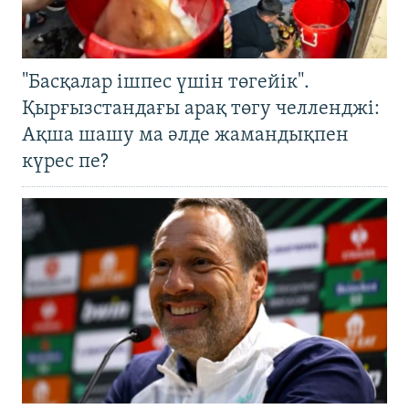
"Басқалар ішпес үшін төгейік".
Қырғызстандағы арақ төгу челленджі:
Ақша шашу ма әлде жамандықпен
күрес пе?