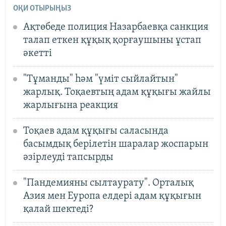
ОҚИ ОТЫРЫҢЫЗ
Ақтөбеде полиция Назарбаевқа санкция
талап еткен құқық қорғаушыны ұстап
әкетті
"Тұманды" һәм "үміт сыйлайтын"
жарлық. Тоқаевтың адам құқығы жайлы
жарлығына реакция
Тоқаев адам құқығы саласында
басымдық берілетін шаралар жоспарын
әзірлеуді тапсырды
"Пандемияны сылтаурату". Орталық
Азия мен Еуропа елдері адам құқығын
қалай шектеді?