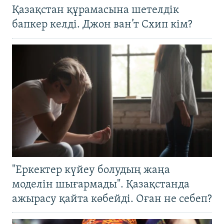
Қазақстан құрамасына шетелдік
бапкер келді. Джон ван’т Схип кім?
"Еркектер күйеу болудың жаңа
моделін шығармады". Қазақстанда
ажырасу қайта көбейді. Оған не себеп?