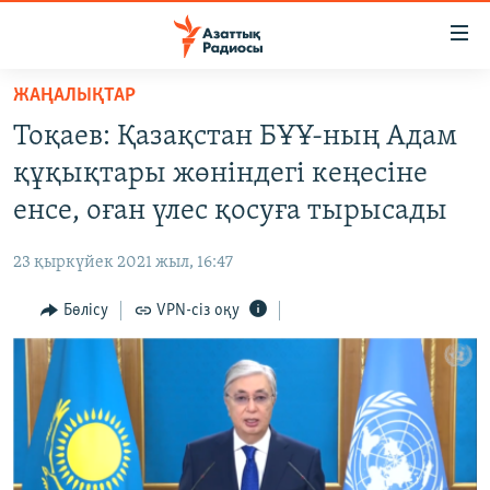
Accessibility
links
Skip
ЖАҢАЛЫҚТАР
to
ЖАҢАЛЫҚТАР
Тоқаев: Қазақстан БҰҰ-ның Адам
main
САЯСАТ
content
құқықтары жөніндегі кеңесіне
AZATTYQTV
Skip
енсе, оған үлес қосуға тырысады
to
ҚАҢТАР ОҚИҒАСЫ
main
23 қыркүйек 2021 жыл, 16:47
АДАМ ҚҰҚЫҚТАРЫ
Navigation
Skip
Бөлісу
VPN-сіз оқу
ӘЛЕУМЕТ
to
ӘЛЕМ
Search
АРНАЙЫ ЖОБАЛАР
Русский