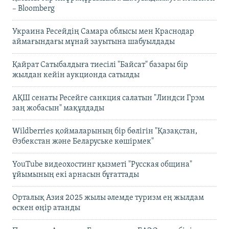
– Bloomberg
Украина Ресейдің Самара облысы мен Краснодар
аймағындағы мұнай зауытына шабуылдады
Қайрат Сатыбалдыға тиесілі "Байсат" базары бір
жылдан кейін аукционда сатылды
АҚШ сенаты Ресейге санкция салатын "Линдси Грэм
заң жобасын" мақұлдады
Wildberries қоймаларының бір бөлігін "Қазақстан,
Өзбекстан және Беларуське көшірмек"
YouTube видеохостинг қызметі "Русская община"
ұйымының екі арнасын бұғаттады
Орталық Азия 2025 жылы әлемде туризм ең жылдам
өскен өңір атанды