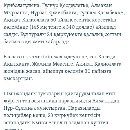
Күнболатұлына, Гүлнұр Қосдәулетке, Алмахан
Мырзанға, Нұрзат Ермекбайға, Гүлпям Қазыбекке ,
Ақиқат Қалиоллаға 50 айлық есептік көрсеткіш
көлемінде (145 мң теңге я 340 доллар) айыппұл
салды. Бұл туралы 24 қыркүйекте қалалық соттың
баспасөз қызметі хабарлады.
Баспасөз қызметінің мәлімдеуінше, сот Халида
Ақытханға, Жәмила Мәкенге, Ақиқат Қалиоллаға
жеңілдік жасап, айыппұл көлемін 30 пайызға
қысқартқан.
Шыңжаңдағы туыстарын қайтаруды талап етіп
жүрген топ осы аптада наразылықты Алматыдан
Нұр-Сұлтанға ауыстырған. Наразыларды
полицейлер кеше, 23 қыркүйек кешкісін
астанадағы Қытай елшілігі алдынан күштеп