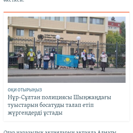
әкеткен.
ОҚИ ОТЫРЫҢЫЗ
Нұр-Сұлтан полициясы Шыңжаңдағы
туыстарын босатуды талап етіп
жүргендерді ұстады
Олар наразылық акцияларын ақпанда Алматы