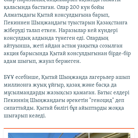
қаласында бастаған. Олар 200 күн бойы
Алматыдағы Қытай консулдығына барып,
Пекиннен Шыңжаңдағы туыстарын Қазақстанға
жіберуді талап еткен. Наразылар кей күндері
консулдық алдында түнеген еді. Олардың
айтуынша, жеті айдан астам уақытқа созылған
акция барысында Қытай консулдығынан бірде-бір
адам шығып, жауап бермеген.
БҰҰ есебінше, Қытай Шыңжаңда лагерьлер ашып
миллионға жуық ұйғыр, қазақ және басқа да
мұсылмандарды жазықсыз қамаған. Батыс елдері
Пекиннің Шыңжаңдағы әрекетін "геноцид" деп
сипаттайды. Қытай билігі бұл айыптарды жоққа
шығарып келеді.