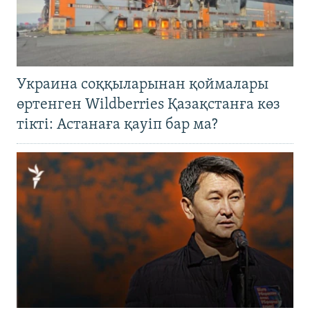
Украина соққыларынан қоймалары
өртенген Wildberries Қазақстанға көз
тікті: Астанаға қауіп бар ма?