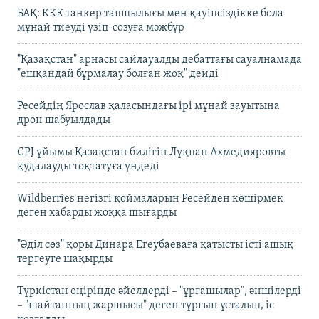
БАҚ: КҚК танкер тапшылығы мен қауіпсіздікке бола
мұнай тиеуді үзіп-созуға мәжбүр
"Қазақстан" арнасы сайлауалды дебаттағы сауалнамада
"ешқандай бұрмалау болған жоқ" дейді
Ресейдің Ярослав қаласындағы ірі мұнай зауытына
дрон шабуылдады
CPJ ұйымы Қазақстан билігін Лұқпан Ахмедияровты
қудалауды тоқтатуға үндеді
Wildberries негізгі қоймаларын Ресейден көшірмек
деген хабарды жоққа шығарды
"Әділ сөз" қоры Динара Егеубаеваға қатысты істі ашық
тергеуге шақырды
Түркістан өңірінде әйелдерді – "ұрғашылар", әншілерді
– "шайтанның жаршысы" деген тұрғын ұсталып, іс