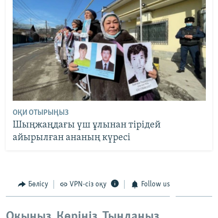
ОҚИ ОТЫРЫҢЫЗ
Шыңжаңдағы үш ұлынан тірідей
айырылған ананың күресі
Бөлісу
VPN-сіз оқу
Follow us
Оқыңыз. Көріңіз. Тыңдаңыз