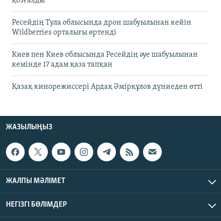
қозғалды
Ресейдің Тула облысында дрон шабуылынан кейін
Wildberries орталығы өртенді
Киев пен Киев облысында Ресейдің әуе шабуылынан
кемінде 17 адам қаза тапқан
Қазақ кинорежиссері Ардақ Әмірқұлов дүниеден өтті
ЖАЗЫЛЫҢЫЗ
ЖАЛПЫ МӘЛІМЕТ
НЕГІЗГІ БӨЛІМДЕР