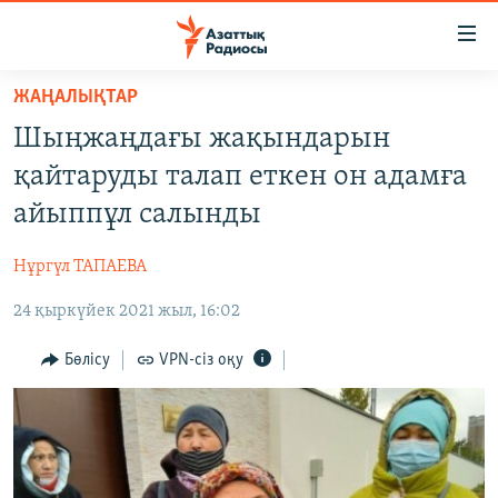
Accessibility
links
Skip
ЖАҢАЛЫҚТАР
to
ЖАҢАЛЫҚТАР
Шыңжаңдағы жақындарын
main
САЯСАТ
content
қайтаруды талап еткен он адамға
AZATTYQTV
Skip
айыппұл салынды
to
ҚАҢТАР ОҚИҒАСЫ
main
Нұргүл ТАПАЕВА
АДАМ ҚҰҚЫҚТАРЫ
Navigation
Skip
24 қыркүйек 2021 жыл, 16:02
ӘЛЕУМЕТ
to
ӘЛЕМ
Бөлісу
VPN-сіз оқу
Search
АРНАЙЫ ЖОБАЛАР
Русский