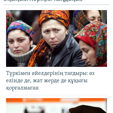
Түркімен әйелдерінің тағдыры: өз
елінде де, жат жерде де құқығы
қорғалмаған