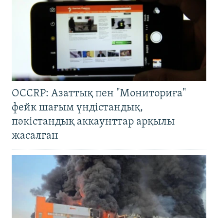
OCCRP: Азаттық пен "Мониториға"
фейк шағым үндістандық,
пәкістандық аккаунттар арқылы
жасалған