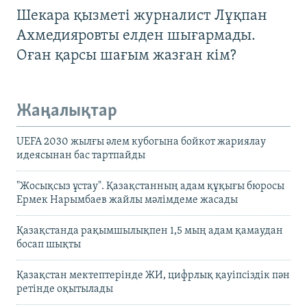
Шекара қызметі журналист Лұқпан
Ахмедияровты елден шығармады.
Оған қарсы шағым жазған кім?
Жаңалықтар
UEFA 2030 жылғы әлем кубогына бойкот жариялау
идеясынан бас тартпайды
"Жосықсыз ұстау". Қазақстанның адам құқығы бюросы
Ермек Нарымбаев жайлы мәлімдеме жасады
Қазақстанда рақымшылықпен 1,5 мың адам қамаудан
босап шықты
Қазақстан мектептерінде ЖИ, цифрлық қауіпсіздік пән
ретінде оқытылады