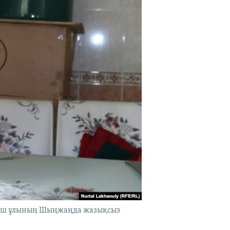
 үш ұлының Шыңжаңда жазықсыз