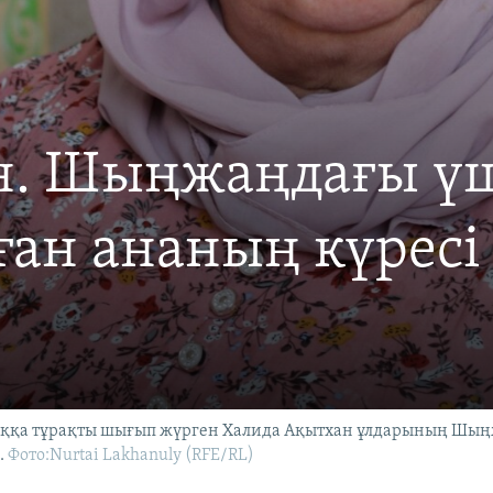
н. Шыңжаңдағы ү
ған ананың күресі
ққа тұрақты шығып жүрген Халида Ақытхан ұлдарының Шың
.
Фото:Nurtai Lakhanuly (RFE/RL)