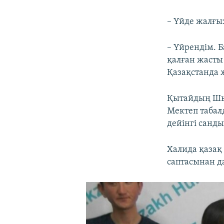
– Үйде жалғыз
– Үйрендім. Б
қалған жасты
Қазақстанда 
Қытайдың Шың
Мектеп табал
дейінгі санды
Халида қазақ
саптасынан д