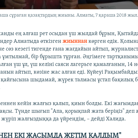
аша сұраған қазақтардың жиыны. Алматы, 7 қараша 2018 жыл
анды ең алғаш рет осыдан үш жылдай бұрын, Қытайд
ендер Алматыда өткізген
жиыннан
көрген едік. Қолын
іне сөз кезегі тигенде ғана жағдайын айтып, журналист
ұмтылмай, бір бұрышта тұрған. Әңгімеге тартқаным
ған үш ұл, үш келіні саяси лагерьге қамалғанын, 14 
ғанын айтып, көзіне жас алған еді. Күйеуі Рақымбайд
қайғысына шыдамай, жүрек талмасы ұстап бақилық б
.
еннен кейін жалғыз қалып, қиын болды. Екі жағымда
ақсы. Түнде шығып "Апа, қорықпай жата беріңіз" деп 
 жүріп жалғыздыққа да үйрендім, – дейді Халида.
ЕН ЕКІ ЖАСЫМДА ЖЕТІМ ҚАЛДЫМ"