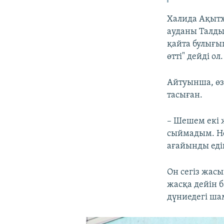
Халида Ақытх
ауданы Талды
қайта булығы
өтті" дейді ол.
Айтуынша, өз
тасыған.
– Шешем екі 
сыймадым. Не
ағайынды еді
Он сегіз жасы
жасқа дейін 
дүниедегі ша