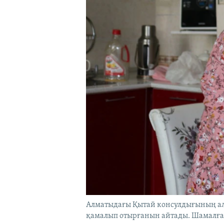
Алматыдағы Қытай консулдығының а
қамалып отырғанын айтады. Шамалған