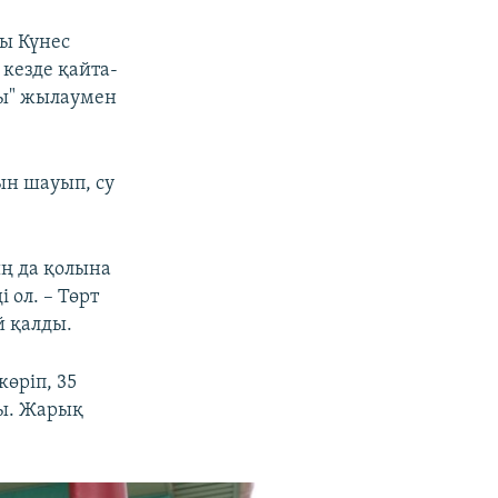
ы Күнес
кезде қайта-
лы" жылаумен
ын шауып, су
ң да қолына
 ол. – Төрт
й қалды.
өріп, 35
ды. Жарық