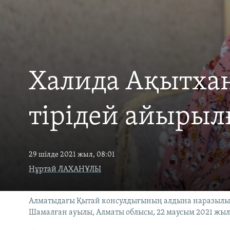
Халида Ақытха
тірідей айырыл
29 шілде 2021 жыл, 08:01
Нұртай ЛАХАНҰЛЫ
Алматыдағы Қытай консулдығының алдына наразылы
Шамалған ауылы, Алматы облысы, 22 маусым 2021 жыл