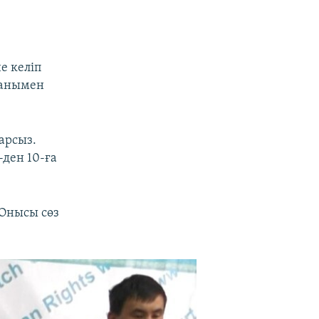
е келіп
ғанымен
арсыз.
-ден 10-ға
 Онысы сөз