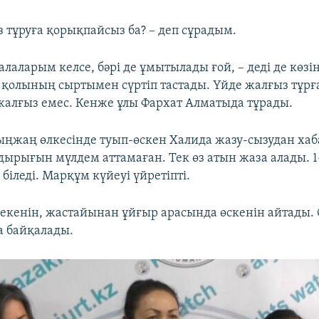
 тұруға қорықпайсыз ба? – деп сұрадым.
алаларым келсе, бәрі де ұмытылады ғой, – деді де көзін
 қолының сыртымен сүртіп тастады. Үйде жалғыз тұр
жалғыз емес. Кенже ұлы Фархат Алматыда тұрады.
жаң өлкесінде туып-өскен Халида жазу-сызудан хаб
дырығын мүлдем аттамаған. Тек өз атын жаза алады. 1
 біледі. Марқұм күйеуі үйретіпті.
 екенін, жастайынан ұйғыр арасында өскенін айтады.
а байқалады.