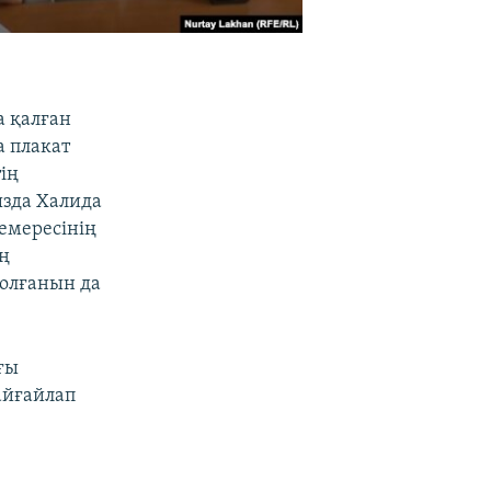
.
а қалған
а плакат
ің
ызда Халида
немересінің
ың
олғанын да
ғы
айғайлап