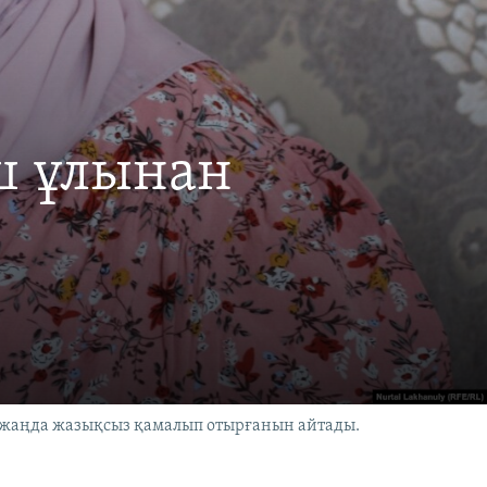
ш ұлынан
жаңда жазықсыз қамалып отырғанын айтады.