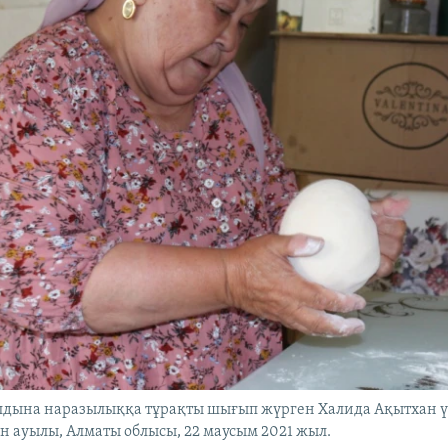
лдына наразылыққа тұрақты шығып жүрген Халида Ақытхан
 ауылы, Алматы облысы, 22 маусым 2021 жыл.