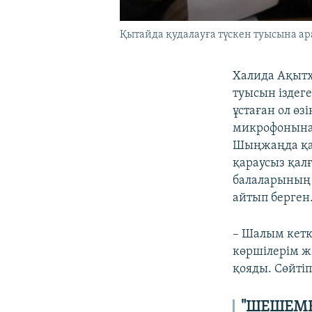
Қытайда қудалауға түскен туысына ар
Халида Ақытх
туысын іздег
ұстаған ол өз
микрофонына 
Шыңжаңда қал
қараусыз қал
балаларының 
айтып берген
– Шалым кетк
көршілерім ж
қояды. Сөйтіп
"ШЕШЕМН