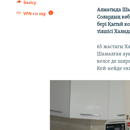
Бөлісу
Алматыда Шың
VPN-сіз оқу
Солардың көб
бері Қытай к
тілшісі Хали
65 жастағы Х
Шамалған ауы
келсе де шир
Кей-кейде екп