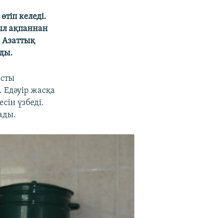
тіп келеді.
иыл ақпаннан
 Азаттық
ды.
асты
 Едәуір жасқа
ін үзбеді.
ады.