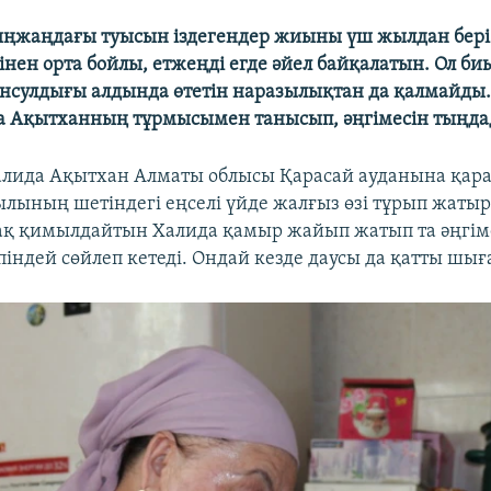
жаңдағы туысын іздегендер жиыны үш жылдан бері ө
інен орта бойлы, етжеңді егде әйел байқалатын. Ол б
онсулдығы алдында өтетін наразылықтан да қалмайды.
да Ақытханның тұрмысымен танысып, әңгімесін тыңда
алида Ақытхан Алматы облысы Қарасай ауданына қар
лының шетіндегі еңселі үйде жалғыз өзі тұрып жатыр.
ақ қимылдайтын Халида қамыр жайып жатып та әңгімес
індей сөйлеп кетеді. Ондай кезде даусы да қатты шығ