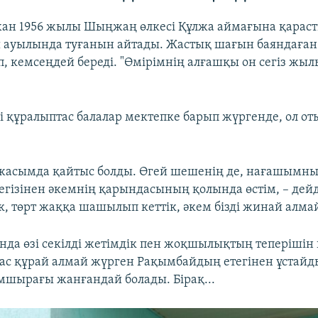
ан 1956 жылы Шыңжаң өлкесі Құлжа аймағына қараст
 ауылында туғанын айтады. Жастық шағын баяндаған 
п, кемсеңдей береді. "Өмірімнің алғашқы он сегіз жы
і құралыптас балалар мектепке барып жүргенде, ол от
жасымда қайтыс болды. Өгей шешенің де, нағашымны
гізінен әкемнің қарындасының қолында өстім, – дейді
к, төрт жаққа шашылып кеттік, әкем бізді жинай алма
нда өзі секілді жетімдік пен жоқшылықтың теперішін к
бас құрай алмай жүрген Рақымбайдың етегінен ұстай
мшырағы жанғандай болады. Бірақ...