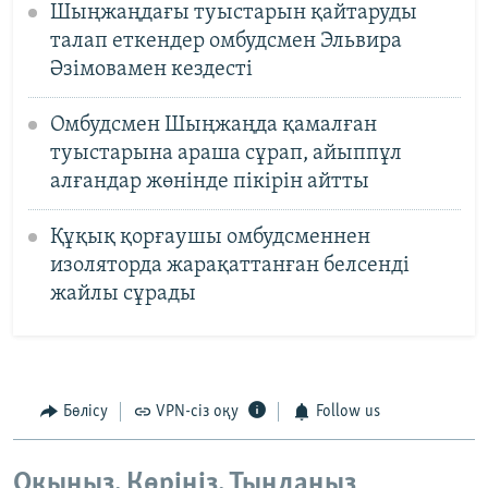
Шыңжаңдағы туыстарын қайтаруды
талап еткендер омбудсмен Эльвира
Әзімовамен кездесті
Омбудсмен Шыңжаңда қамалған
туыстарына араша сұрап, айыппұл
алғандар жөнінде пікірін айтты
Құқық қорғаушы омбудсменнен
изоляторда жарақаттанған белсенді
жайлы сұрады
Бөлісу
VPN-сіз оқу
Follow us
Оқыңыз. Көріңіз. Тыңдаңыз