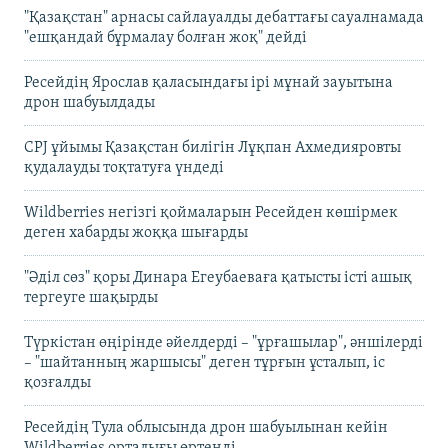
"Қазақстан" арнасы сайлауалды дебаттағы сауалнамада
"ешқандай бұрмалау болған жоқ" дейді
Ресейдің Ярослав қаласындағы ірі мұнай зауытына
дрон шабуылдады
CPJ ұйымы Қазақстан билігін Лұқпан Ахмедияровты
қудалауды тоқтатуға үндеді
Wildberries негізгі қоймаларын Ресейден көшірмек
деген хабарды жоққа шығарды
"Әділ сөз" қоры Динара Егеубаеваға қатысты істі ашық
тергеуге шақырды
Түркістан өңірінде әйелдерді – "ұрғашылар", әншілерді
– "шайтанның жаршысы" деген тұрғын ұсталып, іс
қозғалды
Ресейдің Тула облысында дрон шабуылынан кейін
Wildberries орталығы өртенді