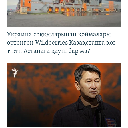
Украина соққыларынан қоймалары
өртенген Wildberries Қазақстанға көз
тікті: Астанаға қауіп бар ма?