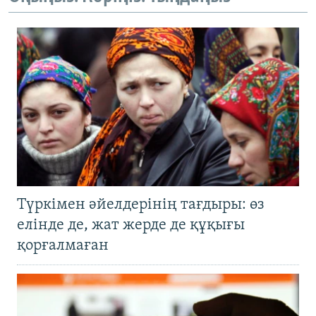
Түркімен әйелдерінің тағдыры: өз
елінде де, жат жерде де құқығы
қорғалмаған