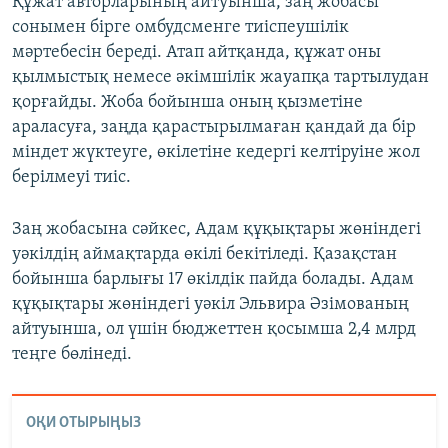
Құжат авторларының айтуынша, заң жобасы
сонымен бірге омбудсменге тиіспеушілік
мәртебесін береді. Атап айтқанда, құжат оны
қылмыстық немесе әкімшілік жауапқа тартылудан
қорғайды. Жоба бойынша оның қызметіне
араласуға, заңда қарастырылмаған қандай да бір
міндет жүктеуге, өкілетіне кедергі келтіруіне жол
берілмеуі тиіс.
Заң жобасына сәйкес, Адам құқықтары жөніндегі
уәкілдің аймақтарда өкілі бекітіледі. Қазақстан
бойынша барлығы 17 өкілдік пайда болады. Адам
құқықтары жөніндегі уәкіл Эльвира Әзімованың
айтуынша, ол үшін бюджеттен қосымша 2,4 млрд
теңге бөлінеді.
ОҚИ ОТЫРЫҢЫЗ