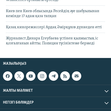
Киев пен Киев облысында Ресейдің әуе шабуылынан
кемінде 17 адам қаза тапқан
Қазақ кинорежиссері Ардақ Әмірқұлов дүниеден өтті
Журналист Динара Егеубаева үстінен қылмыстық іс
қозғалғанын айтты. Полиция түсініктеме бермеді
ЖАЗЫЛЫҢЫЗ
ЖАЛПЫ МӘЛІМЕТ
НЕГІЗГІ БӨЛІМДЕР