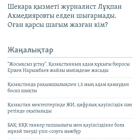
Шекара қызметі журналист Лұқпан
Ахмедияровты елден шығармады.
Оған қарсы шағым жазған кім?
Жаңалықтар
"Жосықсыз ұстау". Қазақстанның адам құқығы бюросы
Ермек Нарымбаев жайлы мәлімдеме жасады
Қазақстанда рақымшылықпен 1,5 мың адам қамаудан
босап шықты
Қазақстан мектептерінде ЖИ, цифрлық қауіпсіздік пән
ретінде оқытылады
БАҚ: КҚК танкер тапшылығы мен қауіпсіздікке бола
мұнай тиеуді үзіп-созуға мәжбүр