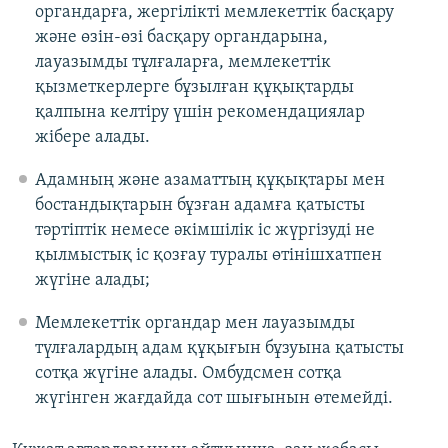
органдарға, жергілікті мемлекеттік басқару
және өзін-өзі басқару органдарына,
лауазымды тұлғаларға, мемлекеттік
қызметкерлерге бұзылған құқықтарды
қалпына келтіру үшін рекомендациялар
жібере алады.
Адамның және азаматтың құқықтары мен
бостандықтарын бұзған адамға қатысты
тәртіптік немесе әкімшілік іс жүргізуді не
қылмыстық іс қозғау туралы өтінішхатпен
жүгіне алады;
Мемлекеттік органдар мен лауазымды
түлғалардың адам құқығын бұзуына қатысты
сотқа жүгіне алады. Омбудсмен сотқа
жүгінген жағдайда сот шығынын өтемейді.