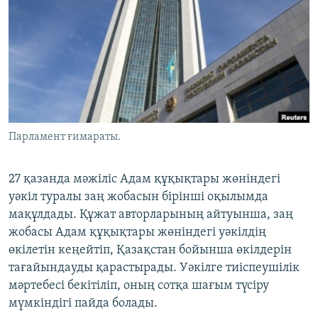
ЖАЗЫЛЫҢЫЗ
Басқа тілдерде
Парламент ғимараты.
27 қазанда мәжіліс Адам құқықтары жөніндегі
уәкіл туралы заң жобасын бірінші оқылымда
мақұлдады. Құжат авторларының айтуынша, заң
жобасы Адам құқықтары жөніндегі уәкілдің
өкілетін кеңейтіп, Қазақстан бойынша өкілдерін
тағайындауды қарастырады. Уәкілге тиіспеушілік
мәртебесі бекітіліп, оның сотқа шағым түсіру
мүмкіндігі пайда болады.