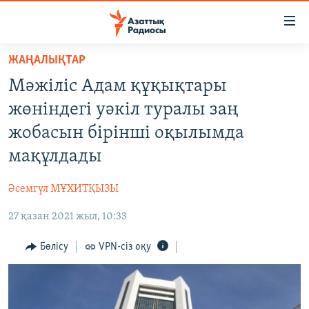
Accessibility
links
Skip
ЖАҢАЛЫҚТАР
to
ЖАҢАЛЫҚТАР
Мәжіліс Адам құқықтары
main
САЯСАТ
content
жөніндегі уәкіл туралы заң
AZATTYQTV
Skip
жобасын бірінші оқылымда
to
ҚАҢТАР ОҚИҒАСЫ
мақұлдады
main
АДАМ ҚҰҚЫҚТАРЫ
Navigation
Әсемгүл МҰХИТҚЫЗЫ
Skip
ӘЛЕУМЕТ
to
27 қазан 2021 жыл, 10:33
ӘЛЕМ
Search
АРНАЙЫ ЖОБАЛАР
Бөлісу
VPN-сіз оқу
Русский