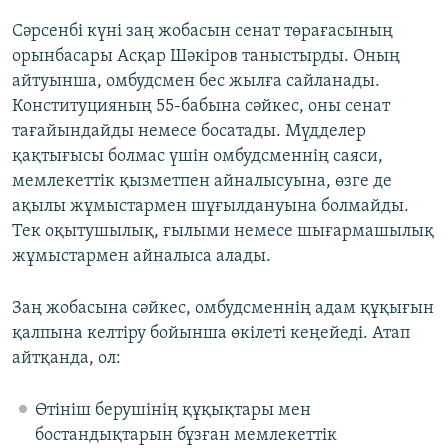
Сәрсенбі күні заң жобасын сенат төрағасының
орынбасары Асқар Шәкіров таныстырды. Оның
айтуынша, омбудсмен бес жылға сайланады.
Конституцияның 55-бабына сәйкес, оны сенат
тағайындайды немесе босатады. Мүдделер
қақтығысы болмас үшін омбудсменнің саяси,
мемлекеттік қызметпен айналысуына, өзге де
ақылы жұмыстармен шұғылдануына болмайды.
Тек оқытушылық, ғылыми немесе шығармашылық
жұмыстармен айналыса алады.
Заң жобасына сәйкес, омбудсменнің адам құқығын
қалпына келтіру бойынша өкілеті кеңейеді. Атап
айтқанда, ол:
Өтініш берушінің құқықтары мен
бостандықтарын бұзған мемлекеттік