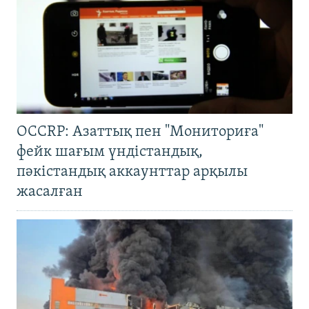
OCCRP: Азаттық пен "Мониториға"
фейк шағым үндістандық,
пәкістандық аккаунттар арқылы
жасалған