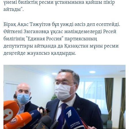
үнемі биліктің ресми ұстанымына қайшы пікір
айтады".
Бірақ Ақас Тәжуітов бұл уәжді әлсіз деп есептейді.
Өйткені Зюгановқа ұқсас мәлімдемелерді Ресей
билігінің "Единая Россия" партиясының
депутаттары айтқанда да Қазақстан мұны ресми
деңгейде жауапсыз қалдырды.