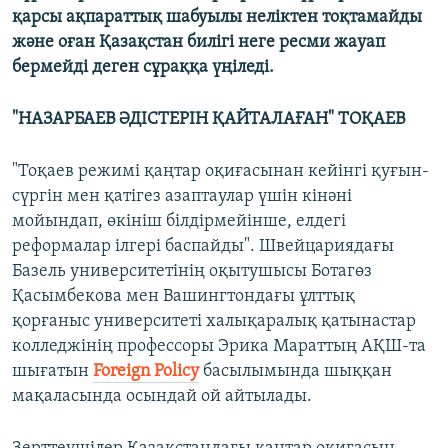
қарсы ақпараттық шабуылы неліктен тоқтамайды
және оған Қазақстан билігі неге ресми жауап
бермейді деген сұраққа үңіледі.
"НАЗАРБАЕВ ӘДІСТЕРІН ҚАЙТАЛАҒАН" ТОҚАЕВ
"Тоқаев режимі қаңтар оқиғасынан кейінгі қуғын-
сүргін мен қатігез азаптаулар үшін кінәні
мойындап, өкініш білдірмейінше, елдегі
реформалар ілгері баспайды". Швейцариядағы
Базель университетінің оқытушысы Ботагөз
Қасымбекова мен Вашингтондағы ұлттық
қорғаныс университеті халықаралық қатынастар
колледжінің профессоры Эрика Мараттың АҚШ-та
шығатын
Foreign Policy
басылымында шыққан
мақаласында осындай ой айтылады.