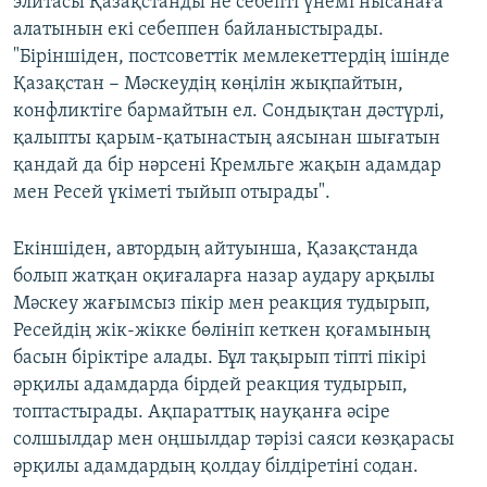
элитасы Қазақстанды не себепті үнемі нысанаға
алатынын екі себеппен байланыстырады.
"Біріншіден, постсоветтік мемлекеттердің ішінде
Қазақстан − Мәскеудің көңілін жықпайтын,
конфликтіге бармайтын ел. Сондықтан дәстүрлі,
қалыпты қарым-қатынастың аясынан шығатын
қандай да бір нәрсені Кремльге жақын адамдар
мен Ресей үкіметі тыйып отырады".
Екіншіден, автордың айтуынша, Қазақстанда
болып жатқан оқиғаларға назар аудару арқылы
Мәскеу жағымсыз пікір мен реакция тудырып,
Ресейдің жік-жікке бөлініп кеткен қоғамының
басын біріктіре алады. Бұл тақырып тіпті пікірі
әрқилы адамдарда бірдей реакция тудырып,
топтастырады. Ақпараттық науқанға әсіре
солшылдар мен оңшылдар тәрізі саяси көзқарасы
әрқилы адамдардың қолдау білдіретіні содан.