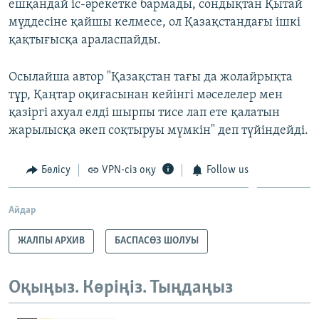
ешқандай іс-әрекетке бармады, сондықтан Қытай
мүддесіне қайшы келмесе, ол Қазақстандағы ішкі
қақтығысқа араласпайды.
Осылайша автор "Қазақстан тағы да жолайрықта
тұр, Қаңтар оқиғасынан кейінгі мәселелер мен
қазіргі ахуал елді шырпы тисе лап ете қалатын
жарылысқа әкеп соқтыруы мүмкін" деп түйіндейді.
Бөлісу
VPN-сіз оқу
Follow us
Айдар
ЖАЛПЫ АРХИВ
БАСПАСӨЗ ШОЛУЫ
Оқыңыз. Көріңіз. Тыңдаңыз