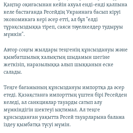
Қаңтар оқиғасынан кейін ахуал енді-енді қалпына
келе бастағанда Ресейдің Украинаға басып кіруі
экономикаға кері әсер етті, ал бұл "елді
тұрақсыздыққа тіреп, саяси тәуелкелдер тудыруы
мүмкін".
Автор соңғы жылдары теңгенің құнсыздануы және
қымбатшылық халықтың шыдамын шегіне
жеткізіп, наразылыққа алып шыққанын еске
салады.
Теңге бағамының құнсыздануы импортқа да әсер
етеді. Қазақстанға импорттың үштен бірі Ресейден
келеді, ал санкциялар тауарды сатып алу
мүмкіндігін шектеуі ықтимал. Ал теңге
құнсызданған уақытта Ресей тауарларына балама
іздеу қымбатқа түсуі мүмін.