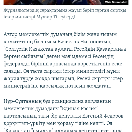
Журналистердің сұрақтарына жауап беріп тұрған сыртқы
істер министрі Мұхтар Тілеуберді.
Автор мемлекеттік думаның білім және ғылым
комитетінің басшысы Вячеслав Никоновтың
"Солтүстік Қазақстан аумағы Ресейдің Қазақстанға
берген сыйлығы" деген мәлімдемесі Ресейдің
федералды бірінші арнасында көрсетілгенін еске
салады. Ол тұста сыртқы істер министрлігі мұны
жария түрде жоққа шығарып, Ресей сыртқы істер
министрлігіне қарсылық нотасын жолдаған.
Нұр-Сұлтанның бұл реакциясына ашуланған
мемлекеттік думадағы "Единая Россия"
партиясының тағы бір депутаты Евгений Федоров
қорқытып-үркіту мен қорлау тіліне көшті. Ол
"Қазақстан "сыйлық" алмадым деп есептесе, онда