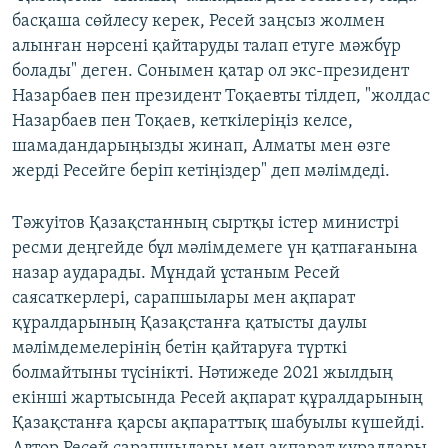
басқаша сөйлесу керек, Ресей заңсыз жолмен
алынған нәрсені қайтаруды талап етуге мәжбүр
болады" деген. Сонымен қатар ол экс-президент
Назарбаев пен президент Тоқаевты тілдеп, "жолдас
Назарбаев пен Тоқаев, кеткілеріңіз келсе,
шамадандарыңызды жинап, Алматы мен өзге
жерді Ресейге беріп кетіңіздер" деп мәлімдеді.
Тәжуітов Қазақстанның сыртқы істер министрі
ресми деңгейде бұл мәлімдемеге үн қатпағанына
назар аударады. Мұндай ұстаным Ресей
саясаткерлері, сарапшылары мен ақпарат
құралдарының Қазақстанға қатысты даулы
мәлімдемелерінің бетін қайтаруға түрткі
болмайтыны түсінікті. Нәтижеде 2021 жылдың
екінші жартысында Ресей ақпарат құралдарының
Қазақстанға қарсы ақпараттық шабуылы күшейді.