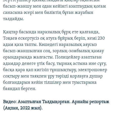
Зерттеушілер Қазақстандағы қаңтар оқиғасын
басып-жаншу мен одан кейінгі азаптаудың қоғам
санасына әсері мен биліктің бұған жауабын
талдайды.
Қаңтар басында наразылық бұрқ ете қалғанда,
Тоқаев ескертусіз оқ атуға бұйрық беріп, кемі 230
адам қаза тапты. Көшедегі наразылық аяусыз
басып-жаншылған соң, зорлық-зомбылық қамау
орындарында жалғасты. Полицейлер азаптаған
адамдар денеге үтік басу, тырнақ астына ине сұғу,
басқа қара қап кигізіп тұншықтыру, электрошокер
соқтыру мен таяқпен ұру тәрізді қорлауға душар
болғандарын кейін тілшілер мен туыстарына
баяндап берген.
Видео: Азапталған Талдықорған. Арнайы репортаж
(Ақпан, 2022 жыл).