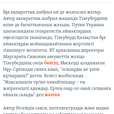
Бұл ақпараттық шабуыл әлі де жалғасып жатыр.
Автор ақпараттық шабуыл жақында Тілеубердінің
өзіне де бағытталғанын жазады. Путин Украина
шығысындағы сепаратистік аймақтардың
тәуелсіздігін танығанда, Тілеуберді Қазақстан бұл
аймақтарды мойындамайтынын жергілікті
тілшілерге жеткізген. RT арнасының директоры
Маргарита Симонян әлеуметтік желіде
Тілеубердінің сөзін
бөлісіп
, Мәскеуді қолдамаған
Нұр-Сұлтанды сынға алып, "осыларды не үшін
құтқардық?" деген. Келесі жазбасында
"Жақсылықты түсіне алмайтындар − ең
жиіркенішті адамдар. Ертең олар оп-оңай сатқынға
айнала салады" деп
жазған
.
Автор Ресейдің саяси, интеллектуалды және медиа