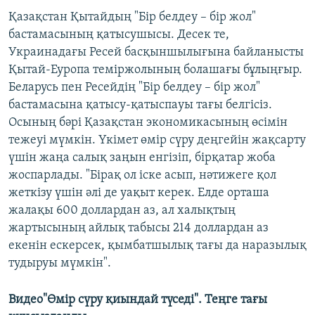
Қазақстан Қытайдың "Бір белдеу – бір жол"
бастамасының қатысушысы. Десек те,
Украинадағы Ресей басқыншылығына байланысты
Қытай-Еуропа теміржолының болашағы бұлыңғыр.
Беларусь пен Ресейдің "Бір белдеу – бір жол"
бастамасына қатысу-қатыспауы тағы белгісіз.
Осының бәрі Қазақстан экономикасының өсімін
тежеуі мүмкін. Үкімет өмір сүру деңгейін жақсарту
үшін жаңа салық заңын енгізіп, бірқатар жоба
жоспарлады. "Бірақ ол іске асып, нәтижеге қол
жеткізу үшін әлі де уақыт керек. Елде орташа
жалақы 600 доллардан аз, ал халықтың
жартысының айлық табысы 214 доллардан аз
екенін ескерсек, қымбатшылық тағы да наразылық
тудыруы мүмкін".
Видео"Өмір сүру қиындай түседі". Теңге тағы