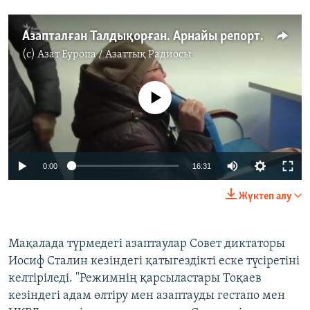
Азапталған Талдықорған. Арнайы репортаж
(c)
Азат Еуропа / Азаттық Радиосы
No media source currently available
Auto
0:00
16:31
240p
Жүктеп алу
360p
Auto
240p
360p
480p
480p
Мақалада түрмедегі азаптаулар Совет диктаторы
Иосиф Сталин кезіндегі қатыгездікті еске түсіретіні
720p
720p
1080p
келтіріледі. "Режимнің қарсыластары Тоқаев
1080p
кезіндегі адам өлтіру мен азаптауды гестапо мен