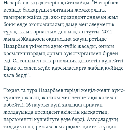
Назарбаевтың әдістерін қайталайды. "Назарбаев
кезінде басқарушы элитаның жемқорлығы
тамырын жайса да, экс-президент ондаған жыл
бойы елде экономикалық даму мен әлеуметтік
тұрақтылық орнаттым деп мақтан тұтты. 2011
жылғы Жаңаөзен оқиғасына жауап ретінде
Назарбаев үкіметте ауыс-түйіс жасады, онысы
қосылғыштардың орнын ауыстырғанмен бірдей
еді. Ол сонымен қатар полиция қызметін күшейтті.
Бірақ ол саяси жүйе қарсыластарға жабық күйінде
қала берді".
Тоқаев та тура Назарбаев тәрізді жеңіл-желпі ауыс-
түйістер жасап, жалақы мен зейнетақы көлемін
көбейтті. 16 наурыз күні халыққа арнаған
жолдауында президент өкілетін қысқартып,
парламентті күшейтуге уәде берді. Авторлардың
талдауынша, режим осы арқылы қайғы жұтқан