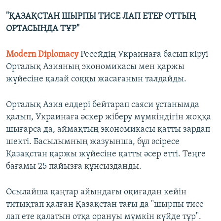
"ҚАЗАҚСТАН ШЫРПЫ ТИСЕ ЛАП ЕТЕР ОТТЫҢ
ОРТАСЫНДА ТҰР"
Modern Diplomacy
Ресейдің Украинаға басып кіруі
Орталық Азияның экономикасы мен қаржы
жүйесіне қалай соққы жасағанын талдайды.
Орталық Азия елдері бейтарап саяси ұстанымда
қалып, Украинаға әскер жіберу мүмкіндігін жоққа
шығарса да, аймақтың экономикасы қатты зардап
шекті. Басылымның жазуынша, бұл әсіресе
Қазақстан қаржы жүйесіне қатты әсер етті. Теңге
бағамы 25 пайызға құнсызданды.
Осылайша қаңтар айындағы оқиғадан кейін
титықтап қалған Қазақстан тағы да "шырпы тисе
лап ете қалатын отқа орануы мүмкін күйде тұр".