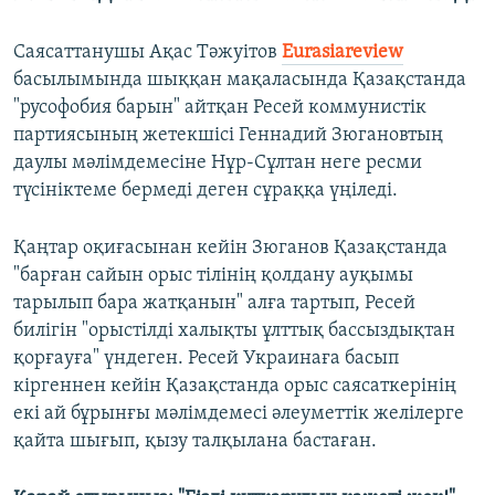
Саясаттанушы Ақас Тәжуітов
Eurasiareview
басылымында шыққан мақаласында Қазақстанда
"русофобия барын" айтқан Ресей коммунистік
партиясының жетекшісі Геннадий Зюгановтың
даулы мәлімдемесіне Нұр-Сұлтан неге ресми
түсініктеме бермеді деген сұраққа үңіледі.
Қаңтар оқиғасынан кейін Зюганов Қазақстанда
"барған сайын орыс тілінің қолдану ауқымы
тарылып бара жатқанын" алға тартып, Ресей
билігін "орыстілді халықты ұлттық бассыздықтан
қорғауға" үндеген. Ресей Украинаға басып
кіргеннен кейін Қазақстанда орыс саясаткерінің
екі ай бұрынғы мәлімдемесі әлеуметтік желілерге
қайта шығып, қызу талқылана бастаған.