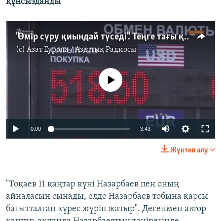
құнсызданды
"Өмір сүру қиындай түседі". Теңге тағы құнсызданды
(c)
Азат Еуропа / Азаттық Радиосы
No media source currently available
Auto
0:00
3:43
240p
Жүктеп алу
360p
Auto
240p
360p
480p
480p
"Тоқаев 11 қаңтар күні Назарбаев пен оның
айналасын сынады, елде Назарбаев тобына қарсы
720p
720p
1080p
бағытталған күрес жүріп жатыр". Дегенмен автор
1080p