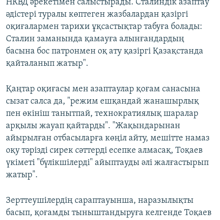
НКВД әрекетімен салыстырады. Сталиндік азаптау
әдістері туралы көптеген жазбалардан қазіргі
оқиғалармен тарихи ұқсастықтар табуға болады:
Сталин заманында қамауға алынғандардың
басына бос патронмен оқ ату қазіргі Қазақстанда
қайталанып жатыр".
Қаңтар оқиғасы мен азаптаулар қоғам санасына
сызат салса да, "режим ешқандай жанашырлық
пен өкініш танытпай, технократиялық шаралар
арқылы жауап қайтарды". "Жақындарынан
айырылған отбасыларға көңіл айту, мешітте намаз
оқу тәрізді сирек сәттерді есепке алмасақ, Тоқаев
үкіметі "бүлікшілерді" айыптауды әлі жалғастырып
жатыр".
Зерттеушілердің сараптауынша, наразылықты
басып, қоғамды тыныштандыруға келгенде Тоқаев