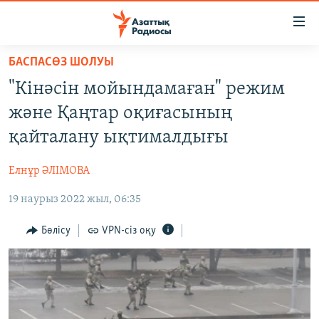
Accessibility
links
Skip
БАСПАСӨЗ ШОЛУЫ
to
ЖАҢАЛЫҚТАР
"Кінәсін мойындамаған" режим
main
САЯСАТ
content
және Қаңтар оқиғасының
AZATTYQTV
Skip
қайталану ықтималдығы
to
ҚАҢТАР ОҚИҒАСЫ
main
Елнұр ӘЛІМОВА
АДАМ ҚҰҚЫҚТАРЫ
Navigation
Skip
19 наурыз 2022 жыл, 06:35
ӘЛЕУМЕТ
to
ӘЛЕМ
Бөлісу
VPN-сіз оқу
Search
АРНАЙЫ ЖОБАЛАР
Русский