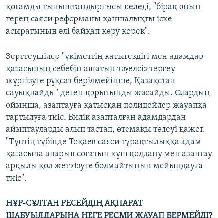
қоғамды тыныштандырғысы келеді, "бірақ оның
терең саяси реформаны қаншалықты іске
асыратынын әлі байқап көру керек".
Зерттеушілер "үкіметтің қатыгездігі мен адамдар
қазасының себебін ашатын тәуелсіз тергеу
жүргізуге рұқсат берілмейінше, Қазақстан
сауықпайды" деген қорытынды жасайды. Олардың
ойынша, азаптауға қатысқан полицейлер жауапқа
тартылуға тиіс. Билік азапталған адамдардан
айыптауларды алып тастап, өтемақы төлеуі қажет.
"Түптің түбінде Тоқаев саяси тұрақтылыққа адам
қазасына апарып соғатын күш қолдану мен азаптау
арқылы қол жеткізуге болмайтынын мойындауға
тиіс".
НҰР-СҰЛТАН РЕСЕЙДІҢ АҚПАРАТ
ШАБУЫЛДАРЫНА НЕГЕ РЕСМИ ЖАУАП БЕРМЕЙДІ?