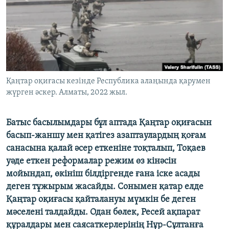
ЖАЗЫЛЫҢЫЗ
Басқа тілдерде
Қаңтар оқиғасы кезінде Республика алаңында қарумен
жүрген әскер. Алматы, 2022 жыл.
Батыс басылымдары бұл аптада Қаңтар оқиғасын
басып-жаншу мен қатігез азаптаулардың қоғам
санасына қалай әсер еткеніне тоқталып, Тоқаев
уәде еткен реформалар режим өз кінәсін
мойындап, өкініш білдіргенде ғана іске асады
деген тұжырым жасайды. Сонымен қатар елде
Қаңтар оқиғасы қайталануы мүмкін бе деген
мәселені талдайды. Одан бөлек, Ресей ақпарат
құралдары мен саясаткерлерінің Нұр-Сұлтанға