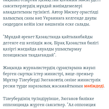
бақылап отырған Қазақстан қоғамын Мәскеудегі
720p
1080p
саясаткерлердің мұндай мәлімдемелері
1080p
алаңдататыны түсінікті. Автор Мәскеу орыстілді
халықтың саны көп Украинаға келгенде даулы
сөздерден кейін іске көшкенін еске салады.
"Мұндай әрекет Қазақстанда қайталанбайды
дегенге еш кепілдік жоқ. Бірақ Қазақстан билігі
қазіргі жағдайда ахуалды ушықтырмау
позициясын таңдағандай".
Жақында журналистердің сұрақтарына жауап
берген сыртқы істер министрі, вице-премьер
Мұхтар Тілеуберді Зюгановтің сөзіне министрлік
ресми түрде наразылық жасамайтынын
мәлімдеді
.
Тілеубердінің түсіндіруінше, Зюганов билікке
оппозицияда жүрген саясаткер. "Ал оппозиция