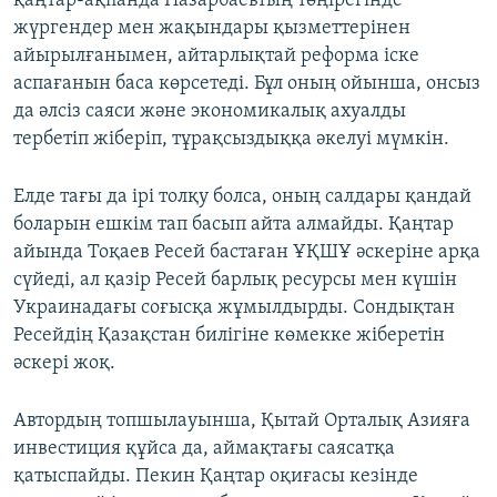
қаңтар-ақпанда Назарбаевтың төңірегінде
жүргендер мен жақындары қызметтерінен
айырылғанымен, айтарлықтай реформа іске
аспағанын баса көрсетеді. Бұл оның ойынша, онсыз
да әлсіз саяси және экономикалық ахуалды
тербетіп жіберіп, тұрақсыздыққа әкелуі мүмкін.
Елде тағы да ірі толқу болса, оның салдары қандай
боларын ешкім тап басып айта алмайды. Қаңтар
айында Тоқаев Ресей бастаған ҰҚШҰ әскеріне арқа
сүйеді, ал қазір Ресей барлық ресурсы мен күшін
Украинадағы соғысқа жұмылдырды. Сондықтан
Ресейдің Қазақстан билігіне көмекке жіберетін
әскері жоқ.
Автордың топшылауынша, Қытай Орталық Азияға
инвестиция құйса да, аймақтағы саясатқа
қатыспайды. Пекин Қаңтар оқиғасы кезінде