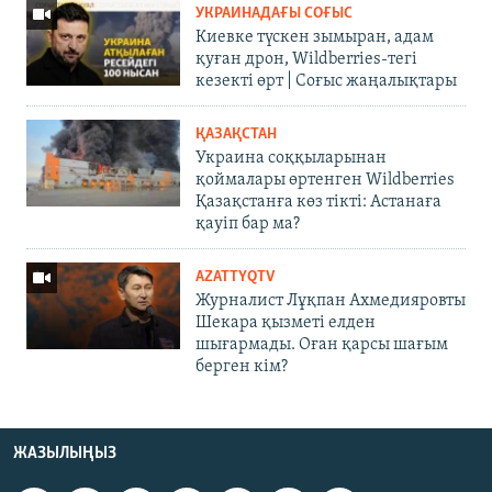
УКРАИНАДАҒЫ СОҒЫС
Киевке түскен зымыран, адам
қуған дрон, Wildberries-тегі
кезекті өрт | Соғыс жаңалықтары
ҚАЗАҚСТАН
Украина соққыларынан
қоймалары өртенген Wildberries
Қазақстанға көз тікті: Астанаға
қауіп бар ма?
AZATTYQTV
Журналист Лұқпан Ахмедияровты
Шекара қызметі елден
шығармады. Оған қарсы шағым
берген кім?
ЖАЗЫЛЫҢЫЗ