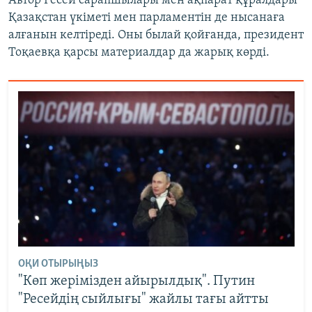
Автор Ресей сарапшылары мен ақпарат құралдары
Қазақстан үкіметі мен парламентін де нысанаға
алғанын келтіреді. Оны былай қойғанда, президент
Тоқаевқа қарсы материалдар да жарық көрді.
ОҚИ ОТЫРЫҢЫЗ
"Көп жерімізден айырылдық". Путин
"Ресейдің сыйлығы" жайлы тағы айтты