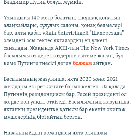
Владимир Путин болуы мүмкін.
Ұзындығы 140 метр болатын, тікұшақ қонатын
алаңқайлары, сұлулық салоны, қонақ бөлмелері
бар, алты қабат үйдің биіктігіндей "Шахерезада"
әлемдегі осы тектес яхталардың ең үлкені
саналады. Жақында АҚШ-тың The New York Times
басылымы өз дереккөздеріне сілтеме жасап, бұл
кеме Путинге тиесілі деген
болжам
айтқан.
Басылымның жазуынша, яхта 2020 және 2021
жылдары екі рет Сочиге барып келген. Ол қалада
Путиннің резиденциясы бар, Ресей президенті ол
жерде көп уақыт өткізеді. Басылымның жазуынша,
яхтаның президентке қатысы бар екенін экипаж
мүшелерінің бірі айтып берген.
Навальныйдың командасы яхта экипажы