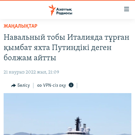
Accessibility
links
Skip
ЖАҢАЛЫҚТАР
to
ЖАҢАЛЫҚТАР
Навальный тобы Италияда тұрған
main
САЯСАТ
content
қымбат яхта Путиндікі деген
AZATTYQTV
Skip
болжам айтты
to
ҚАҢТАР ОҚИҒАСЫ
main
21 наурыз 2022 жыл, 21:09
АДАМ ҚҰҚЫҚТАРЫ
Navigation
Skip
Бөлісу
VPN-сіз оқу
ӘЛЕУМЕТ
to
ӘЛЕМ
Search
АРНАЙЫ ЖОБАЛАР
Русский