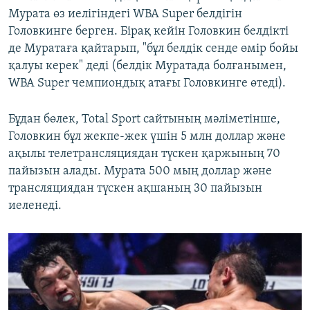
Мурата өз иелігіндегі WBA Super белдігін
Головкинге берген. Бірақ кейін Головкин белдікті
де Муратаға қайтарып, "бұл белдік сенде өмір бойы
қалуы керек" деді (белдік Муратада болғанымен,
WBA Super чемпиондық атағы Головкинге өтеді).
Бұдан бөлек, Total Sport сайтының мәліметінше,
Головкин бұл жекпе-жек үшін 5 млн доллар және
ақылы телетрансляциядан түскен қаржының 70
пайызын алады. Мурата 500 мың доллар және
трансляциядан түскен ақшаның 30 пайызын
иеленеді.