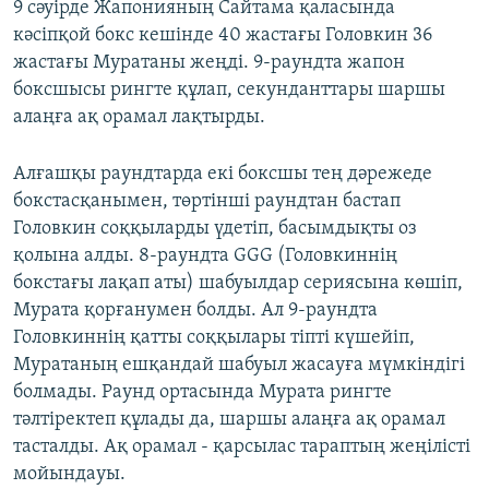
9 сәуірде Жапонияның Сайтама қаласында
кәсіпқой бокс кешінде 40 жастағы Головкин 36
жастағы Муратаны жеңді. 9-раундта жапон
боксшысы рингте құлап, секунданттары шаршы
алаңға ақ орамал лақтырды.
Алғашқы раундтарда екі боксшы тең дәрежеде
бокстасқанымен, төртінші раундтан бастап
Головкин соққыларды үдетіп, басымдықты оз
қолына алды. 8-раундта GGG (Головкиннің
бокстағы лақап аты) шабуылдар сериясына көшіп,
Мурата қорғанумен болды. Ал 9-раундта
Головкиннің қатты соққылары тіпті күшейіп,
Муратаның ешқандай шабуыл жасауға мүмкіндігі
болмады. Раунд ортасында Мурата рингте
тәлтіректеп құлады да, шаршы алаңға ақ орамал
тасталды. Ақ орамал - қарсылас тараптың жеңілісті
мойындауы.