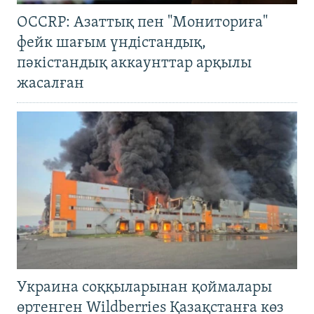
OCCRP: Азаттық пен "Мониториға"
фейк шағым үндістандық,
пәкістандық аккаунттар арқылы
жасалған
Украина соққыларынан қоймалары
өртенген Wildberries Қазақстанға көз