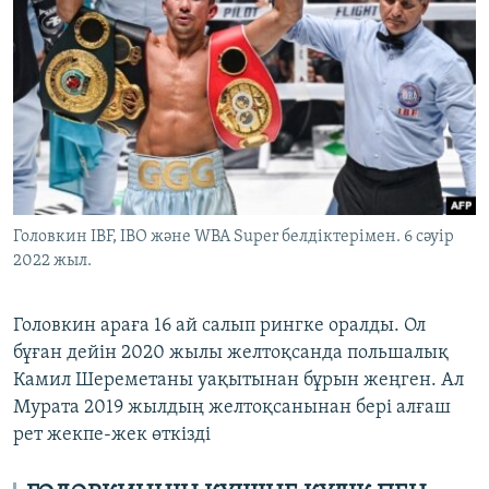
Головкин IBF, IBO және WBA Super белдіктерімен. 6 сәуір
2022 жыл.
Головкин араға 16 ай салып рингке оралды. Ол
бұған дейін 2020 жылы желтоқсанда польшалық
Камил Шереметаны уақытынан бұрын жеңген. Ал
Мурата 2019 жылдың желтоқсанынан бері алғаш
рет жекпе-жек өткізді