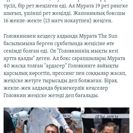
түсіп, бір рет жеңілген еді. Ал Мурата 19 рет рингке
шығып, үшінші рет жеңілді. Жапониялық боксшы
16 жекпе-жекте (13 матч нокаутпен) жеңген.
Головкинмен кездесу алдында Мурата The Sun
басылымына берген сұхбатында жеңісіне өте
сенімді болған еді. Ол "Головкиннің мықты кезі
артта қалды" деген. Ал бокс сарапшылары Мурата
40 жасқа толған "ардагер" Головкинге лайықты
қарсылық көрсетіп, прессинг пен соққылар жасап,
жеңіске жетуге тырысады деп болжаған. Бірақ
жекпе-жек алдында букмекерлік кеңселер
Головкин жеңіске жетеді деп бағалады.