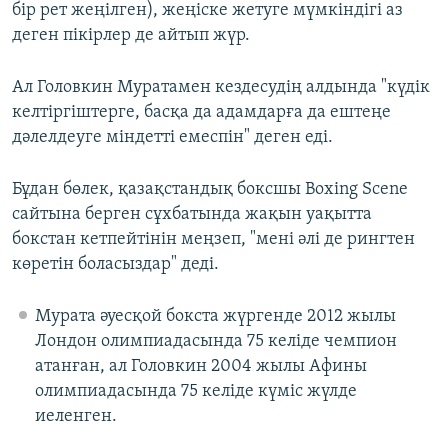
бір рет жеңілген), жеңіске жетуге мүмкіндігі аз
деген пікірлер де айтып жүр.
Ал Головкин Муратамен кездесудің алдында "күдік
келтіргіштерге, басқа да адамдарға да ештеңе
дәлелдеуге міндетті емеспін" деген еді.
Бұдан бөлек, қазақстандық боксшы Boxing Scene
сайтына берген сұхбатында жақын уақытта
бокстан кетпейтінін меңзеп, "мені әлі де рингтен
көретін боласыздар" деді.
Мурата әуесқой бокста жүргенде 2012 жылы
Лондон олимпиадасында 75 келіде чемпион
атанған, ал Головкин 2004 жылы Афины
олимпиадасында 75 келіде күміс жүлде
иеленген.