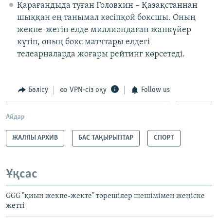
Қарағандыда туған Головкин – Қазақстаннан
шыққан ең танымал кәсіпқой боксшы. Оның
жекпе-жегін елде миллиондаған жанкүйер
күтіп, оның бокс матчтары елдегі
телеарналарда жоғары рейтинг көрсетеді.
Бөлісу
VPN-сіз оқу
Follow us
Айдар
ЖАЛПЫ АРХИВ
БАС ТАҚЫРЫПТАР
СПОРТ
Ұқсас
GGG "қиын жекпе-жекте" төрешілер шешімімен жеңіске
жетті