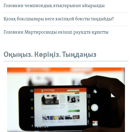
Головкин чемпиондық атақтарынан айырылды
Қазақ боксшылары неге кәсіпқой боксты таңдайды?
Головкин Мартиросянды екінші раундта құлатты
Оқыңыз. Көріңіз. Тыңдаңыз