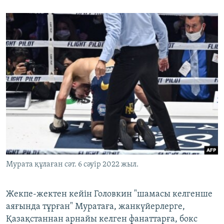
Мурата құлаған сәт. 6 сәуір 2022 жыл.
Жекпе-жектен кейін Головкин "шамасы келгенше
аяғында тұрған" Муратаға, жанкүйерлерге,
Қазақстаннан арнайы келген фанаттарға, бокс