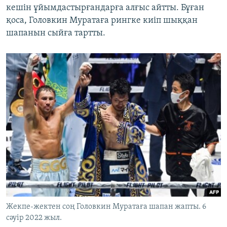
кешін ұйымдастырғандарға алғыс айтты. Бұған
қоса, Головкин Муратаға рингке киіп шыққан
шапанын сыйға тартты.
Жекпе-жектен соң Головкин Муратаға шапан жапты. 6
сәуір 2022 жыл.