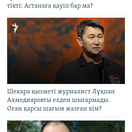
тікті: Астанаға қауіп бар ма?
Шекара қызметі журналист Лұқпан
Ахмедияровты елден шығармады.
Оған қарсы шағым жазған кім?