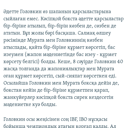
Әдетте Головкин өз шапанын қарсыластарына
сыйлаған емес. Кәсіпқой бокста әдетте қарсыластар
бір-біріне атылып, бір-бірін көзбен де, сөзбен де
ататын. Бұл жолы бәрі басқаша. Салмақ өлшеу
рәсімінде Мурата мен Головкиннің көзбен
атыспады, қайта бір-біріне құрмет көрсетіп, бас
изеумен (жапон мәдениетінде бас изеу - құрмет
көрсету белгісі) болды. Кеше, 8 сәуірде Головкин 40
жасқа толғанда да жапониялықтар мен Мурата
оған құрмет көрсетіп, сый-сияпат көрсеткен еді.
Осылайша Головкин мен Мурата боксқа дейін де,
бокстан кейін де бір-біріне құрметпен қарап,
жанкүйерлер кәсіпқой бокста сирек кездесетін
мәдениетке куә болды.
Головкин осы жеңісінен соң IBF, IBO нұсқасы
бойынша чемпиондық атағын қорғап қалды. Ал