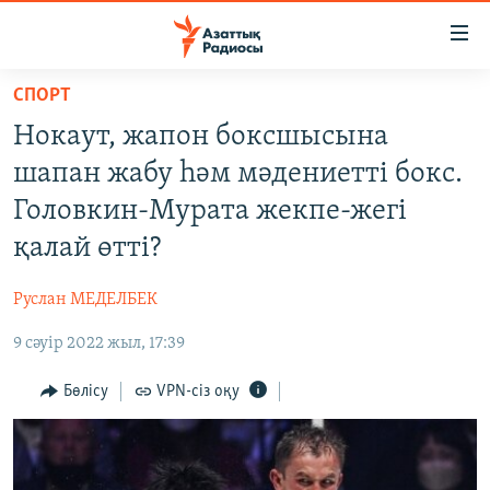
Accessibility
links
Skip
СПОРТ
to
ЖАҢАЛЫҚТАР
Нокаут, жапон боксшысына
main
САЯСАТ
content
шапан жабу һәм мәдениетті бокс.
AZATTYQTV
Skip
Головкин-Мурата жекпе-жегі
to
ҚАҢТАР ОҚИҒАСЫ
қалай өтті?
main
АДАМ ҚҰҚЫҚТАРЫ
Navigation
Руслан МЕДЕЛБЕК
Skip
ӘЛЕУМЕТ
to
9 сәуір 2022 жыл, 17:39
ӘЛЕМ
Search
АРНАЙЫ ЖОБАЛАР
Бөлісу
VPN-сіз оқу
Русский