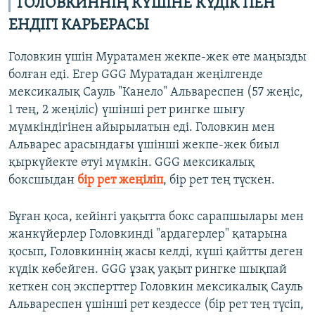
ГОЛОВКИННІҢ КҮШІНЕ КҮДІК ПЕН
ЕНДІГІ КАРЬЕРАСЫ
Головкин үшін Муратамен жекпе-жек өте маңызды
болған еді. Егер GGG Муратадан жеңілгенде
мексикалық Сауль "Канело" Альвареспен (57 жеңіс,
1 тең, 2 жеңіліс) үшінші рет рингке шығу
мүмкіндігінен айырылатын еді. Головкин мен
Альварес арасындағы үшінші жекпе-жек биыл
қыркүйекте өтуі мүмкін. GGG мексикалық
боксшыдан
бір рет жеңіліп
, бір рет тең түскен.
Бұған қоса, кейінгі уақытта бокс сарапшылары мен
жанкүйерлер Головкинді "ардагерлер" қатарына
қосып, Головкиннің жасы келді, күші қайтты деген
күдік көбейген. GGG ұзақ уақыт рингке шықпай
кеткен соң эксперттер Головкин мексикалық Сауль
Альвареспен үшінші рет кездессе (бір рет тең түсіп,