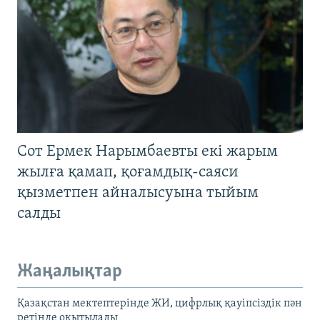
Сот Ермек Нарымбаевты екі жарым
жылға қамап, қоғамдық-саяси
қызметпен айналысуына тыйым
салды
Жаңалықтар
Қазақстан мектептерінде ЖИ, цифрлық қауіпсіздік пән
ретінде оқытылады