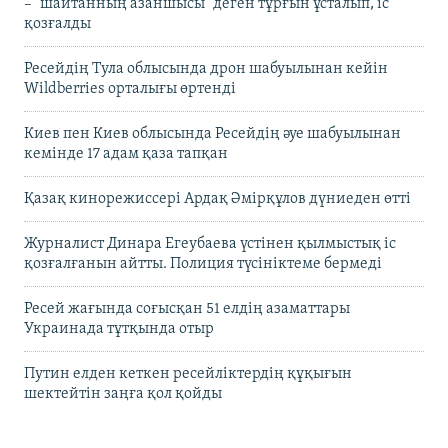
– "шайтанның азаншысы" деген тұрғын ұсталып, іс
қозғалды
Ресейдің Тула облысында дрон шабуылынан кейін
Wildberries орталығы өртенді
Киев пен Киев облысында Ресейдің әуе шабуылынан
кемінде 17 адам қаза тапқан
Қазақ кинорежиссері Ардақ Әмірқұлов дүниеден өтті
Журналист Динара Егеубаева үстінен қылмыстық іс
қозғалғанын айтты. Полиция түсініктеме бермеді
Ресей жағында соғысқан 51 елдің азаматтары
Украинада тұтқында отыр
Путин елден кеткен ресейліктердің құқығын
шектейтін заңға қол қойды