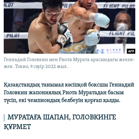
ЖАЗЫЛЫҢЫЗ
Басқа тілдерде
Геннадий Головкин мен Риота Мурата арасындағы жекпе-
жек. Токио, 9 сәуір 2022 жыл.
Қазақстандық танымал кәсіпқой боксшы Геннадий
Головкин жапониялық Риота Муратадан басым
түсіп, екі чемпиондық белбеуін қорғап қалды.
МУРАТАҒА ШАПАН, ГОЛОВКИНГЕ
ҚҰРМЕТ