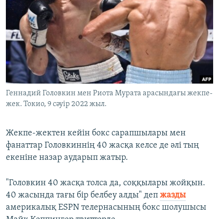
Геннадий Головкин мен Риота Мурата арасындағы жекпе-
жек. Токио, 9 сәуір 2022 жыл.
Жекпе-жектен кейін бокс сарапшылары мен
фанаттар Головкиннің 40 жасқа келсе де әлі тың
екеніне назар аударып жатыр.
"Головкин 40 жасқа толса да, соққылары жойқын.
40 жасында тағы бір белбеу алды" деп
жазды
америкалық ESPN телернасының бокс шолушысы