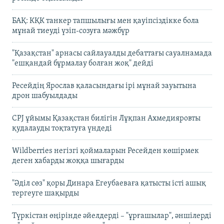
БАҚ: КҚК танкер тапшылығы мен қауіпсіздікке бола
мұнай тиеуді үзіп-созуға мәжбүр
"Қазақстан" арнасы сайлауалды дебаттағы сауалнамада
"ешқандай бұрмалау болған жоқ" дейді
Ресейдің Ярослав қаласындағы ірі мұнай зауытына
дрон шабуылдады
CPJ ұйымы Қазақстан билігін Лұқпан Ахмедияровты
қудалауды тоқтатуға үндеді
Wildberries негізгі қоймаларын Ресейден көшірмек
деген хабарды жоққа шығарды
"Әділ сөз" қоры Динара Егеубаеваға қатысты істі ашық
тергеуге шақырды
Түркістан өңірінде әйелдерді – "ұрғашылар", әншілерді