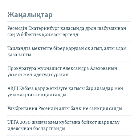
Жаңалықтар
Ресейдің Екатеринбург қаласында дрон шабуылынан
соң Wildberries қоймасы өртенді
Таиландта мектепте біреу қарудан оқ атып, алты адам
қаза тапты
Прокуратура журналист Александра Алёхованың
үкімін жеңілдетуді сұраған
АҚШ Кубаға қару жеткізуге қатысы бар адамдар мен
ұйымдарға санкция салды
Ұлыбритания Ресейдің алты банкіне санкция салды
UEFA 2030 жылғы әлем кубогына бойкот жариялау
идеясынан бас тартпайды