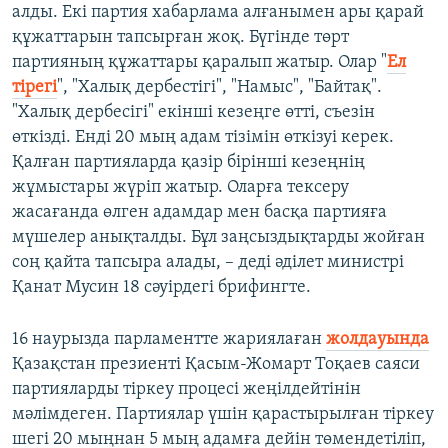
алды. Екі партия хабарлама алғанымен ары қарай
құжаттарын тапсырған жоқ. Бүгінде төрт
партияның құжаттары қаралып жатыр. Олар "
Ел
тірегі
", "Халық дербестігі", "Намыс", "Байтақ".
"Халық дербесігі" екінші кезеңге өтті, съезін
өткізді. Енді 20 мың адам тізімін өткізуі керек.
Қалған партияларда қазір бірінші кезеңнің
жұмыстары жүріп жатыр. Оларға тексеру
жасағанда өлген адамдар мен басқа партияға
мүшелер анықталды. Бұл заңсыздықтарды жойған
соң қайта тапсыра алады, – деді әділет министрі
Қанат Мусин 18 сәуірдегі брифингте.
16 наурызда парламентте жариялаған
жолдауында
Қазақстан презиенті Қасым-Жомарт Тоқаев саяси
партияларды тіркеу процесі жеңілдейтінін
мәлімдеген. Партиялар үшін қарастырылған тіркеу
шегі 20 мыңнан 5 мың адамға дейін төмендетіліп,