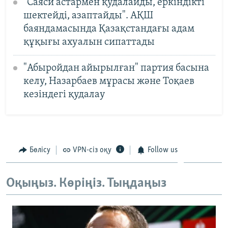
"Саяси астармен қудалайды, еркіндікті
шектейді, азаптайды". АҚШ
баяндамасында Қазақстандағы адам
құқығы ахуалын сипаттады
"Абыройдан айырылған" партия басына
келу, Назарбаев мұрасы және Тоқаев
кезіндегі қудалау
Бөлісу
VPN-сіз оқу
Follow us
Оқыңыз. Көріңіз. Тыңдаңыз