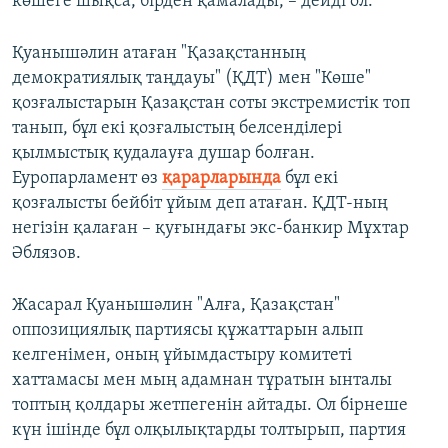
көшеге шықса, бірден қамалады, – дейді ол.
Қуанышәлин атаған "Қазақстанның
демократиялық таңдауы" (ҚДТ) мен "Көше"
қозғалыстарын Қазақстан соты экстремистік топ
танып, бұл екі қозғалыстың белсенділері
қылмыстық қудалауға душар болған.
Еуропарламент өз
қарарларында
бұл екі
қозғалысты бейбіт ұйым деп атаған. ҚДТ-ның
негізін қалаған – қуғындағы экс-банкир Мұхтар
Әблязов.
Жасарал Қуанышәлин "Алға, Қазақстан"
оппозициялық партиясы құжаттарын алып
келгенімен, оның ұйымдастыру комитеті
хаттамасы мен мың адамнан тұратын ынталы
топтың қолдары жетпегенін айтады. Ол бірнеше
күн ішінде бұл олқылықтарды толтырып, партия