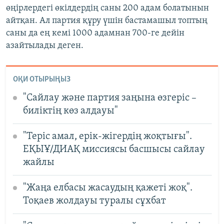
өңірлердегі өкілдердің саны 200 адам болатынын
айтқан. Ал партия құру үшін бастамашыл топтың
саны да ең кемі 1000 адамнан 700-ге дейін
азайтылады деген.
ОҚИ ОТЫРЫҢЫЗ
"Сайлау және партия заңына өзгеріс –
биліктің көз алдауы"
"Теріс амал, ерік-жігердің жоқтығы".
ЕҚЫҰ/ДИАҚ миссиясы басшысы сайлау
жайлы
"Жаңа елбасы жасаудың қажеті жоқ".
Тоқаев жолдауы туралы сұхбат