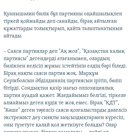
Қуанышәлин билік бұл партияны оңайшылықпен
тіркей қоймайды деп санайды, бірақ айтылған
құжаттарды толықтырып, қайта талаптанатынын
айтады.
– Саяси партиялар деп "Ақ жол", "Қазақстан халық
партиясы" дегендерді атағанымен, олардың
билікпен келісіп жұмыс істейтінін елдің бәрі біледі.
Бірақ нақты саяси партия жоқ. Марқұм
Серікболсын Әбділдиннің партиясын ірітіп, бөліп
бітірді. Сондықтан қазір нағыз оппозициялық
партия ауадай қажет. Жағдайымыз белгілі, тіркеле
алмаймыз деген күдік те жоқ емес. Бірақ "ҚДТ",
"Көше" деген тәуелсіз саяси қозғалыстарды дәлелсіз
экстремист деу сияқты заңсыздықтармен күресіп,
оны түзетуге қалай қол жеткізуге болады? Олар