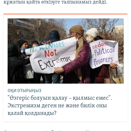
құжатын қайта өткізуге талпынамыз дейді.
ОҚИ ОТЫРЫҢЫЗ
"Өзгеріс болуын қалау – қылмыс емес".
Экстремизм деген не және билік оны
қалай қолданады?