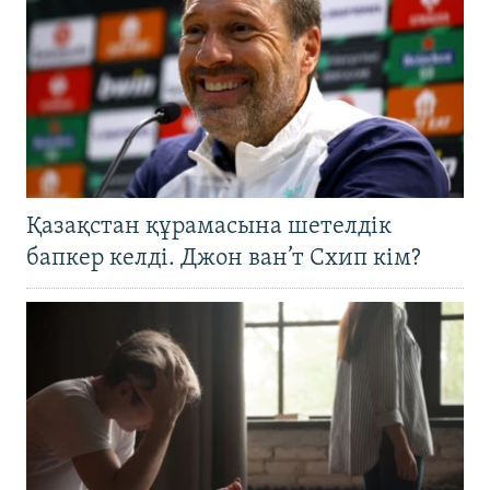
Қазақстан құрамасына шетелдік
бапкер келді. Джон ван’т Схип кім?