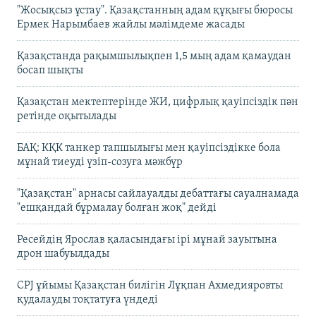
"Жосықсыз ұстау". Қазақстанның адам құқығы бюросы
Ермек Нарымбаев жайлы мәлімдеме жасады
Қазақстанда рақымшылықпен 1,5 мың адам қамаудан
босап шықты
Қазақстан мектептерінде ЖИ, цифрлық қауіпсіздік пән
ретінде оқытылады
БАҚ: КҚК танкер тапшылығы мен қауіпсіздікке бола
мұнай тиеуді үзіп-созуға мәжбүр
"Қазақстан" арнасы сайлауалды дебаттағы сауалнамада
"ешқандай бұрмалау болған жоқ" дейді
Ресейдің Ярослав қаласындағы ірі мұнай зауытына
дрон шабуылдады
CPJ ұйымы Қазақстан билігін Лұқпан Ахмедияровты
қудалауды тоқтатуға үндеді