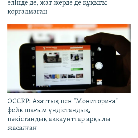
елінде де, жат жерде де құқығы
қорғалмаған
OCCRP: Азаттық пен "Мониториға"
фейк шағым үндістандық,
пәкістандық аккаунттар арқылы
жасалған