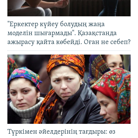
"Еркектер күйеу болудың жаңа
моделін шығармады". Қазақстанда
ажырасу қайта көбейді. Оған не себеп?
Түркімен әйелдерінің тағдыры: өз