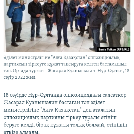
ЖАЗЫЛЫҢЫЗ
Басқа тілдерде
Әділет министрлігіне "Алға Қазақстан" оппозициялық
партиясын тіркеуге құжат тапсыруға келген бастамашыл
топ. Ортада тұрған - Жасарал Қуанышәлин. Нұр-Сұлтан, 18
сәуір 2022 жыл.
18 сәуірде Нұр-Сұлтанда оппозициядағы саясаткер
Жасарал Қуанышәлин бастаған топ әділет
министрлігіне "Алға Қазақстан" деп аталатын
оппозициялық партияны тіркеу туралы өтініш
беруге келді, бірақ құжаты толық болмай, өтінішін
өткізе алмады.