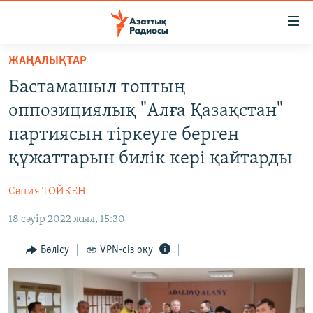
Accessibility
links
Skip
ЖАҢАЛЫҚТАР
to
ЖАҢАЛЫҚТАР
Бастамашыл топтың
main
САЯСАТ
content
оппозициялық "Алға Қазақстан"
AZATTYQTV
Skip
партиясын тіркеуге берген
to
ҚАҢТАР ОҚИҒАСЫ
құжаттарын билік кері қайтарды
main
АДАМ ҚҰҚЫҚТАРЫ
Navigation
Сәния ТОЙКЕН
Skip
ӘЛЕУМЕТ
to
18 сәуір 2022 жыл, 15:30
ӘЛЕМ
Search
АРНАЙЫ ЖОБАЛАР
Бөлісу
VPN-сіз оқу
Русский