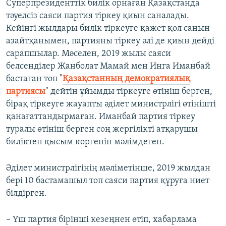
Суперпрезиденттік билік орнаған Қазақстанда
тәуелсіз саяси партия тіркеу қиын саналады.
Кейінгі жылдары билік тіркеуге қажет қол санын
азайтқанымен, партияны тіркеу әлі де қиын дейді
сарапшылар. Мәселен, 2019 жылы саяси
белсенділер Жанболат Мамай мен Инга Иманбай
бастаған топ "
Қазақстанның демократиялық
партиясы
" дейтін ұйымды тіркеуге өтініш берген,
бірақ тіркеуге жауапты әділет министрлігі өтінішті
қанағаттандырмаған. Иманбай партия тіркеу
туралы өтініш берген соң жергілікті атқарушы
биліктен қысым көргенін мәлімдеген.
Әділет министрлігінің мәліметінше, 2019 жылдан
бері 10 бастамашыл топ саяси партия құруға ниет
білдірген.
– Үш партия бірінші кезеңнен өтіп, хабарлама