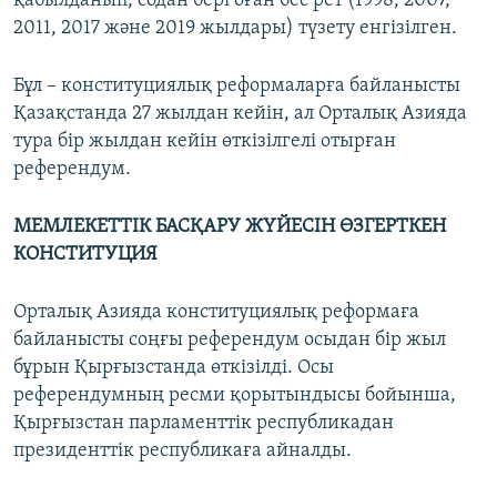
қабылданып, содан бері оған бес рет (1998, 2007,
2011, 2017 және 2019 жылдары) түзету енгізілген.
Бұл – конституциялық реформаларға байланысты
Қазақстанда 27 жылдан кейін, ал Орталық Азияда
тура бір жылдан кейін өткізілгелі отырған
референдум.
МЕМЛЕКЕТТІК БАСҚАРУ ЖҮЙЕСІН ӨЗГЕРТКЕН
КОНСТИТУЦИЯ
Орталық Азияда конституциялық реформаға
байланысты соңғы референдум осыдан бір жыл
бұрын Қырғызстанда өткізілді. Осы
референдумның ресми қорытындысы бойынша,
Қырғызстан парламенттік республикадан
президенттік республикаға айналды.