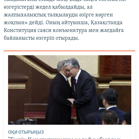
өзгерістерді жедел қабылдайды, ал
жалпыхалықтық талқылауды әзірге көрген
жоқпын» дейді. Оның айтуынша, Қазақстанда
Конституция саяси конъюнктура мен жағдайға
байланысты өзгеріп отырады.
ОҚИ ОТЫРЫҢЫЗ