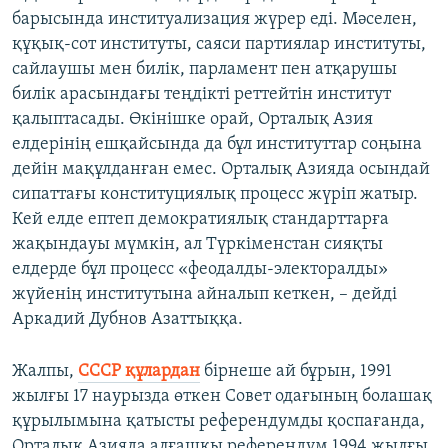
барысында институализация жүрер еді. Мәселен,
құқық-сот институты, саяси партиялар институты,
сайлаушы мен билік, парламент пен атқарушы
билік арасындағы теңдікті реттейтін институт
қалыптасады. Өкінішке орай, Орталық Азия
елдерінің ешқайсында да бұл институттар соңына
дейін мақұлданған емес. Орталық Азияда осындай
сипаттағы конституциялық процесс жүріп жатыр.
Кей елде ептеп демократиялық стандарттарға
жақындауы мүмкін, ал Түркіменстан сияқты
елдерде бұл процесс «феодалды-электоралды»
жүйенің институтына айналып кеткен, – дейді
Аркадий Дубнов Азаттыққа.
Жалпы,
СССР құлардан
бірнеше ай бұрын, 1991
жылғы 17 наурызда өткен Совет одағының болашақ
құрылымына қатысты референдумды қоспағанда,
Орталық Азияда алғашқы референдум 1994 жылғы