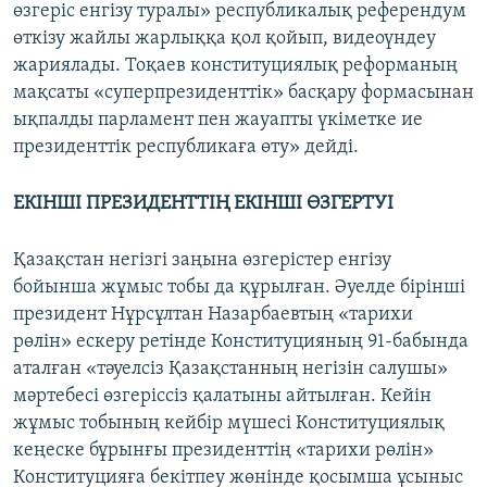
өзгеріс енгізу туралы» республикалық референдум
өткізу жайлы жарлыққа қол қойып, видеоүндеу
жариялады. Тоқаев конституциялық реформаның
мақсаты «суперпрезиденттік» басқару формасынан
ықпалды парламент пен жауапты үкіметке ие
президенттік республикаға өту» дейді.
ЕКІНШІ ПРЕЗИДЕНТТІҢ ЕКІНШІ ӨЗГЕРТУІ
Қазақстан негізгі заңына өзгерістер енгізу
бойынша жұмыс тобы да құрылған. Әуелде бірінші
президент Нұрсұлтан Назарбаевтың «тарихи
рөлін» ескеру ретінде Конституцияның 91-бабында
аталған «тәуелсіз Қазақстанның негізін салушы»
мәртебесі өзгеріссіз қалатыны айтылған. Кейін
жұмыс тобының кейбір мүшесі Конституциялық
кеңеске бұрынғы президенттің «тарихи рөлін»
Конституцияға бекітпеу жөнінде қосымша ұсыныс