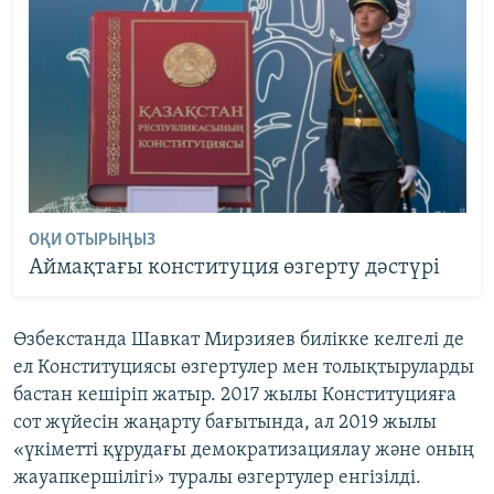
ОҚИ ОТЫРЫҢЫЗ
Аймақтағы конституция өзгерту дәстүрі
Өзбекстанда Шавкат Мирзияев билікке келгелі де
ел Конституциясы өзгертулер мен толықтыруларды
бастан кешіріп жатыр. 2017 жылы Конституцияға
сот жүйесін жаңарту бағытында, ал 2019 жылы
«үкіметті құрудағы демократизациялау және оның
жауапкершілігі» туралы өзгертулер енгізілді.