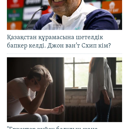
Қазақстан құрамасына шетелдік
бапкер келді. Джон ван’т Схип кім?