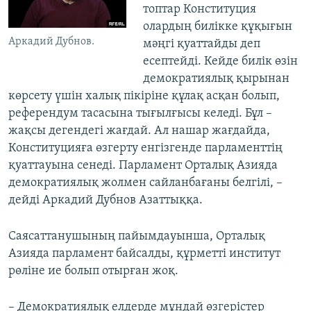
топтар Конституция
олардың билікке құқығын
Аркадий Дубнов.
мәңгі қуаттайды деп
есептейді. Кейде билік өзін
демократиялық қырынан
көрсету үшін халық пікіріне құлақ асқан болып,
референдум тасасына тығылғысы келеді. Бұл –
жақсы дегендегі жағдай. Ал нашар жағдайда,
Конституцияға өзгерту енгізгенде парламенттің
қуаттауына сенеді. Парламент Орталық Азияда
демократиялық жолмен сайланбағаны белгілі, –
дейді Аркадий Дубнов Азаттыққа.
Саясаттанушының пайымдауынша, Орталық
Азияда парламент байсалды, құрметті институт
рөліне ие болып отырған жоқ.
– Демократиялық елдерде мұндай өзгерістер