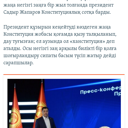
жаңа негізгі заңға бір жыл толғанда президент
Садыр Жапаров Конституциялық сотқа барды.
Президент құзырын кеңейтуді көздеген жаңа
Конституция жобасы қоғамда қызу талқыланып,
дау туғызған; ел аузында ол «ханституция» деп
аталды. Осы негізгі заң арқылы билікті бір қолға
шоғырландыру сипаты басым түсіп жатыр дейді
сарапшылар.