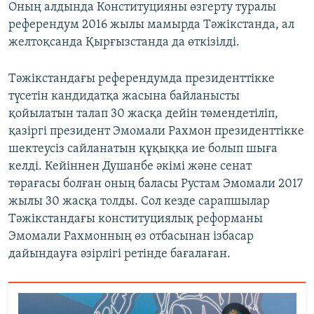
Оның алдында Конституцияны өзгерту туралы
референдум 2016 жылы мамырда Тәжікстанда, ал
желтоқсанда Қырғызстанда да өткізілді.
Тәжікстандағы референдумда президенттікке
түсетін кандидатқа жасына байланысты
қойылатын талап 30 жасқа дейін төмендетіліп,
қазіргі президент Эмомали Рахмон президенттікке
шектеусіз сайланатын құқыққа ие болып шыға
келді. Кейіннен Душанбе әкімі және сенат
төрағасы болған оның баласы Рустам Эмомали 2017
жылы 30 жасқа толды. Сол кезде сарапшылар
Тәжікстандағы конституциялық реформаны
Эмомали Рахмонның өз отбасынан ізбасар
дайындауға әзірлігі ретінде бағалаған.