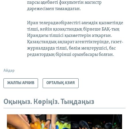
парсы әдебиеті факультетін магистр
дәрежесімен тәмамдаған.
Иран телерадиобірлестігі әлемдік қызметінде
тілші, кейін қазақстандық бірнеше БАҚ-тың
Ирандағы тілшісі қызметтерін атқарған.
Қазақстандық ақпарат агенттіктерінде, газет-
журналдарда тілші, бөлім меңгерушісі, бас
редактордың бірінші орынбасары болған.
Айдар
ЖАЛПЫ АРХИВ
ОРТАЛЫҚ АЗИЯ
Оқыңыз. Көріңіз. Тыңдаңыз