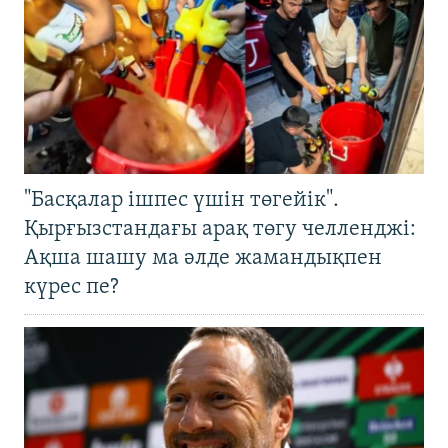
"Басқалар ішпес үшін төгейік".
Қырғызстандағы арақ төгу челленджі:
Ақша шашу ма әлде жамандықпен
күрес пе?