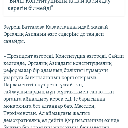
"Билік Конституцияны қалай қабылдау
керегін білмейді"
Зәуреш Батталова Қазақстандағыдай жағдай
Орталық Азияның өзге елдеріне де тән деп
санайды.
– Президент өзгереді, Конституция өзгереді. Сайып
келгенде, Орталық Азиядағы конституциялық
реформалар бір адамның биліктегі ғұмырын
ұзартуға бағытталғанын көріп отырмыз.
Парламенттің құзіретін ұлғайтып,
сайлаушылардың мұң-мұқтажымен санасатын
органға айналдыру керек еді. Іс барысында
монархияға бет алғандар бар. Мәселен,
Түркіменстан. Ал аймақтағы жалғыз
демократиялық ел дейтін Қырғызстанның өзінде
былтыр бір адамның мақсатына бейімделген