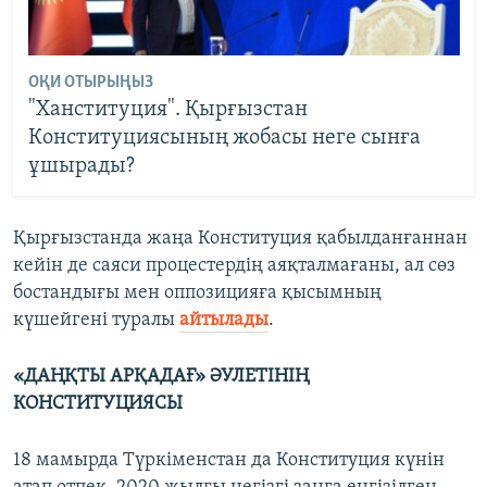
ОҚИ ОТЫРЫҢЫЗ
"Ханституция". Қырғызстан
Конституциясының жобасы неге сынға
ұшырады?
Қырғызстанда жаңа Конституция қабылданғаннан
кейін де саяси процестердің аяқталмағаны, ал сөз
бостандығы мен оппозицияға қысымның
күшейгені туралы
айтылады
.
«ДАҢҚТЫ АРҚАДАҒ» ӘУЛЕТІНІҢ
КОНСТИТУЦИЯСЫ
18 мамырда Түркіменстан да Конституция күнін