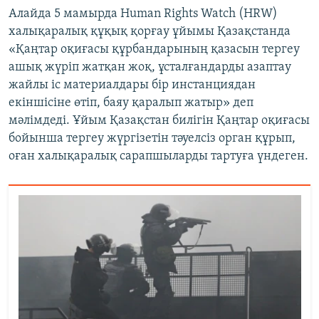
Алайда 5 мамырда Human Rights Watch (HRW)
халықаралық құқық қорғау ұйымы Қазақстанда
«Қаңтар оқиғасы құрбандарының қазасын тергеу
ашық жүріп жатқан жоқ, ұсталғандарды азаптау
жайлы іс материалдары бір инстанциядан
екіншісіне өтіп, баяу қаралып жатыр» деп
мәлімдеді. Ұйым Қазақстан билігін Қаңтар оқиғасы
бойынша тергеу жүргізетін тәуелсіз орган құрып,
оған халықаралық сарапшыларды тартуға үндеген.