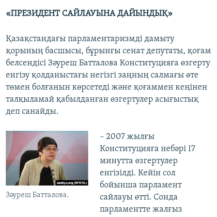
«ПРЕЗИДЕНТ САЙЛАУЫНА ДАЙЫНДЫҚ»
Қазақстандағы парламентаризмді дамыту
қорының басшысы, бұрынғы сенат депутаты, қоғам
белсендісі Зәуреш Батталова Конституцияға өзгерту
енгізу қолданыстағы негізгі заңның салмағы өте
төмен болғанын көрсетеді және қоғаммен кеңінен
талқыламай қабылданған өзгертулер асығыстық
деп санайды.
– 2007 жылғы
Конституцияға небәрі 17
минутта өзгертулер
енгізілді. Кейін сол
бойынша парламент
Зәуреш Батталова.
сайлауы өтті. Сонда
парламентте жалғыз