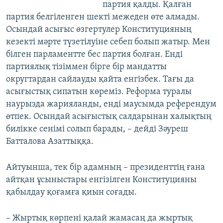
партия қалды. Қалған
партия белгіленген шекті межеден өте алмады.
Осындай асығыс өзгертулер Конституцияның
кезекті мәрте түзетілуіне себеп болып жатыр. Мен
білген парламентте бес партия болған. Енді
партиялық тізіммен бірге бір мандатты
округтардан сайлауды қайта енгізбек. Тағы да
асығыстық сипатын көреміз. Реформа туралы
наурызда жарияланды, енді маусымда референдум
өтпек. Осындай асығыстық салдарынан халықтың
билікке сенімі солып барады, – дейді Зәуреш
Батталова Азаттыққа.
Айтуынша, тек бір адамның – президенттің ғана
айтқан ұсыныстары енгізілген Конституцияны
қабылдау қоғамға қиын соғады.
– Жыртық көрпені қалай жамасаң да жыртық