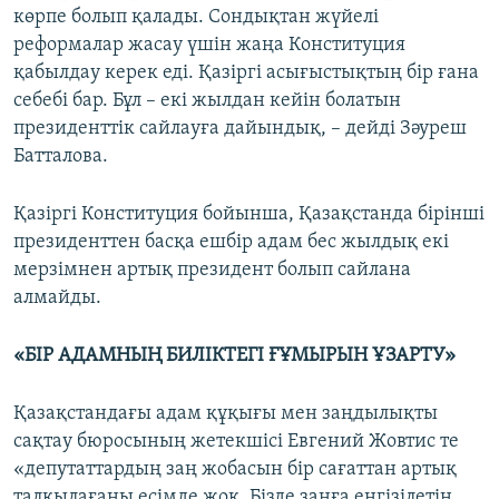
көрпе болып қалады. Сондықтан жүйелі
реформалар жасау үшін жаңа Конституция
қабылдау керек еді. Қазіргі асығыстықтың бір ғана
себебі бар. Бұл – екі жылдан кейін болатын
президенттік сайлауға дайындық, – дейді Зәуреш
Батталова.
Қазіргі Конституция бойынша, Қазақстанда бірінші
президенттен басқа ешбір адам бес жылдық екі
мерзімнен артық президент болып сайлана
алмайды.
«БІР АДАМНЫҢ БИЛІКТЕГІ ҒҰМЫРЫН ҰЗАРТУ»
Қазақстандағы адам құқығы мен заңдылықты
сақтау бюросының жетекшісі Евгений Жовтис те
«депутаттардың заң жобасын бір сағаттан артық
талқылағаны есімде жоқ. Бізде заңға енгізілетін