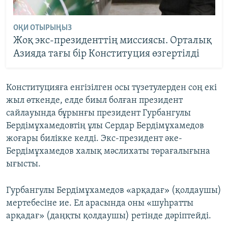
ОҚИ ОТЫРЫҢЫЗ
Жоқ экс-президенттің миссиясы. Орталық
Азияда тағы бір Конституция өзгертілді
Конституцияға енгізілген осы түзетулерден соң екі
жыл өткенде, елде биыл болған президент
сайлауында бұрынғы президент Гурбангулы
Бердімұхамедовтің ұлы Сердар Бердімұхамедов
жоғары билікке келді. Экс-президент әке-
Бердімұхамедов халық мәслихаты төрағалығына
ығысты.
Гурбангулы Бердімұхамедов «арқадағ» (қолдаушы)
мертебесіне ие. Ел арасында оны «шуһратты
арқадағ» (даңқты қолдаушы) ретінде дәріптейді.