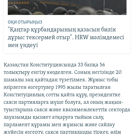
ОҚИ ОТЫРЫҢЫЗ
"Қаңтар құрбандарының қазасын билік
дұрыс тексермей отыр". HRW мәлімдемесі
мен үндеуі
Қазақстан Конституциясында 33 бапқа 56
толықтыру енгізу көзделген. Соның негізінде 20
шамалы заң қайтадан түзетілмек. Жұмыс тобы
әзірлеген өзгертулер 1995 жылы таратылған
Конституциялық сотты қайта құру, президентке
саяси партияларға мүше болуға, ал оның жақын-
туыстарына саяси және квазимемлекеттік секторда
лауазымды қызмет атқаруға тыйым салу,
парламент құрамы мен жұмысы және сайлау
жүйесін өзгерту, саяси партияларды тіркеу, өлім