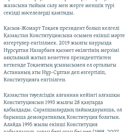
жазасына тыйым салу мен жерге меншік түрі
секілді мәселелерді қамтиды.
Қасым-Жомарт Тоқаев президент болып келгелі
Қазақстан Конституциясына осымен екінші мәрте
өзгертулер енгізілмек. 2019 жылғы наурызда
Нұрсұлтан Назарбаев қызмет өкілетінің мерзімі
аяқталмай жатып кенеттен президенттіктен
кеткенде Тоқаевтың ұсынысымен ел орталығы
Астананың аты Нұр-Сұлтан деп өзгертіліп,
Конституцияға енгізілген.
Қазақстан тәуелсіздік алғаннан кейінгі алғашқы
Конституциясын 1993 жылғы 28 қаңтарда
қабылдады. Сарапшылардың пайымдауынша, ол
барынша демократиялық Конституция болатын.
Алайда 1995 жылы екінші Конституция