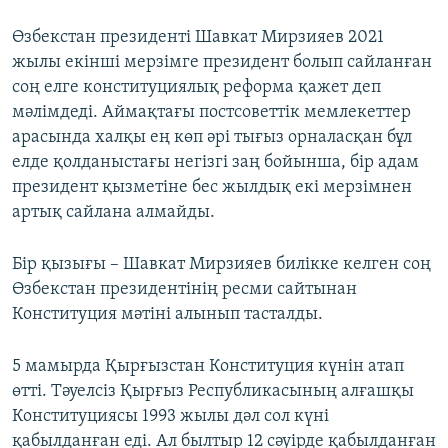
Өзбекстан президенті Шавкат Мирзияев 2021
жылы екінші мерзімге президент болып сайланған
соң елге конституциялық реформа қажет деп
мәлімдеді. Аймақтағы постсоветтік мемлекеттер
арасында халқы ең көп әрі тығыз орналасқан бұл
елде қолданыстағы негізгі заң бойынша, бір адам
президент қызметіне бес жылдық екі мерзімнен
артық сайлана алмайды.
Бір қызығы – Шавкат Мирзияев билікке келген соң
Өзбекстан президентінің ресми сайтынан
Конституция мәтіні алынып тасталды.
5 мамырда Қырғызстан Конституция күнін атап
өтті. Тәуелсіз Қырғыз Республикасының алғашқы
Конституциясы 1993 жылы дәл сол күні
қабылданған еді. Ал былтыр 12 сәуірде қабылданған