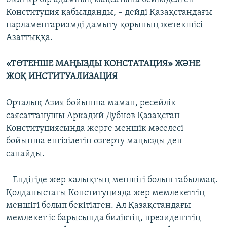
Конституция қабылданды, – дейді Қазақстандағы
парламентаризмді дамыту қорының жетекшісі
Азаттыққа.
«ТӨТЕНШЕ МАҢЫЗДЫ КОНСТАТАЦИЯ» ЖӘНЕ
ЖОҚ ИНСТИТУАЛИЗАЦИЯ
Орталық Азия бойынша маман, ресейлік
саясаттанушы Аркадий Дубнов Қазақстан
Конституциясында жерге меншік мәселесі
бойынша енгізілетін өзгерту маңызды деп
санайды.
– Ендігіде жер халықтың меншігі болып табылмақ.
Қолданыстағы Конституцияда жер мемлекеттің
меншігі болып бекітілген. Ал Қазақстандағы
мемлекет іс барысында биліктің, президенттің