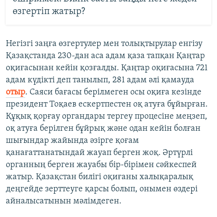
өзгертіп жатыр?
Негізгі заңға өзгертулер мен толықтырулар енгізу
Қазақстанда 230-дан аса адам қаза тапқан Қаңтар
оқиғасынан кейін қозғалды. Қаңтар оқиғасына 721
адам күдікті деп танылып, 281 адам әлі қамауда
отыр
. Саяси бағасы берілмеген осы оқиға кезінде
президент Тоқаев ескертпестен оқ атуға бұйырған.
Құқық қорғау органдары тергеу процесіне меңзеп,
оқ атуға берілген бұйрық және одан кейін болған
шығындар жайында әзірге қоғам
қанағаттанатындай жауап берген жоқ. Әртүрлі
органның берген жауабы бір-бірімен сәйкеспей
жатыр. Қазақстан билігі оқиғаны халықаралық
деңгейде зерттеуге қарсы болып, онымен өздері
айналысатынын мәлімдеген.