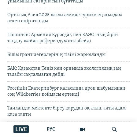
ұйымының екі арнасын бұғаттады
Орталық Азия 2025 жылы әлемде туризм ең жылдам
өскен өңір атанды
Пашинян: Армения Еуроодақ пен ЕАЭО-ның бірін
таңдау жайлы референдум өткізбейді
Білім грант иегерлерінің тізімі жарияланды
БАҚ: Қазақстан Теңіз кен орнында экологиялық заң
талабы сақталмаған дейді
Ресейдің Екатеринбург қаласында дрон шабуылынан
соң Wildberries қоймасы өртенді
Таиландта мектепте біреу қарудан оқ атып, алты адам
қаза тапты
Прокуратура журналист Александра Алёхованың
LIVE
РУС
үкімін жеңілдетуді сұраған