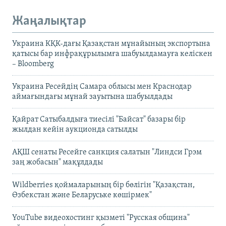
Жаңалықтар
Украина КҚК-дағы Қазақстан мұнайының экспортына
қатысы бар инфрақұрылымға шабуылдамауға келіскен
– Bloomberg
Украина Ресейдің Самара облысы мен Краснодар
аймағындағы мұнай зауытына шабуылдады
Қайрат Сатыбалдыға тиесілі "Байсат" базары бір
жылдан кейін аукционда сатылды
АҚШ сенаты Ресейге санкция салатын "Линдси Грэм
заң жобасын" мақұлдады
Wildberries қоймаларының бір бөлігін "Қазақстан,
Өзбекстан және Беларуське көшірмек"
YouTube видеохостинг қызметі "Русская община"