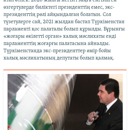
атап өтпек. 2020 жылғы негізгі заңға енгізілген
өзгертулерде биліктегі президенттің емес, экс-
президенттің рөлі айқындалған болатын. Сол
түзетулерге сай, 2021 жылдан бастап Түркіменстан
парламенті қос палаталы болып құрылды. Бұрынғы
«жоғары өкілетті орган» халық мәслихаты енді
парламенттің жоғарғы палатасына айналды.
Түркіменстанда экс-президенттер өмір бойы
халық мәслихатының депутаты болып қалмақ.