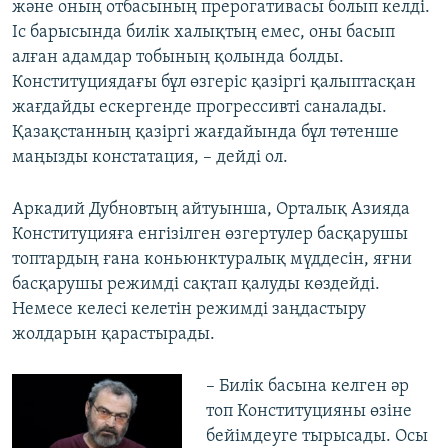
және оның отбасының прерогативасы болып келді.
Іс барысында билік халықтың емес, оны басып
алған адамдар тобының қолында болды.
Конституциядағы бұл өзгеріс қазіргі қалыптасқан
жағдайды ескергенде прогрессивті саналады.
Қазақстанның қазіргі жағдайында бұл төтенше
маңызды констатация, – дейді ол.
Аркадий Дубновтың айтуынша, Орталық Азияда
Конституцияға енгізілген өзгертулер басқарушы
топтардың ғана коньюнктуралық мүддесін, яғни
басқарушы режимді сақтап қалуды көздейді.
Немесе келесі келетін режимді заңдастыру
жолдарын қарастырады.
– Билік басына келген әр
топ Конституцияны өзіне
бейімдеуге тырысады. Осы