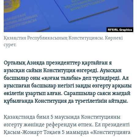
ЖАЗЫЛЫҢЫЗ
Басқа тілдерде
Қазақстан Республикасының Конституциясы. Көрнекі
сурет.
Орталық Азияда президенттер қартайған я
ауысқан сайын Конституция өзгереді. Ауысқан
басшылар оны «қоғам талабы» деп түсіндіреді. Ал
ауыспаған басшылар негізгі заңды өзгерту арқылы
өкілетін ұзартып алған. Сарапшылар саяси жағдай
құбылғанда Конституция да түзетілетінін айтады.
Қазақстанда биыл 5 маусымда Конституцияны
өзгерту жөнінде референдум өтпек. Ел президенті
Қасым-Жомарт Тоқаев 5 мамырда «Конституцияға