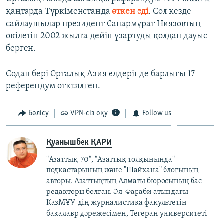
қаңтарда Түркіменстанда
өткен еді
. Сол кезде
сайлаушылар президент Сапармұрат Ниязовтың
өкілетін 2002 жылға дейін ұзартуды қолдап дауыс
берген.
Содан бері Орталық Азия елдерінде барлығы 17
референдум өткізілген.
Бөлісу
VPN-сіз оқу
Follow us
Қуанышбек ҚАРИ
"Азаттық-70", "Азаттық толқынында"
подкастарының және "Шайхана" блогының
авторы. Азаттықтың Алматы бюросының бас
редакторы болған. Әл-Фараби атындағы
ҚазМҰУ-дің журналистика факультетін
бакалавр дәрежесімен, Тегеран университеті