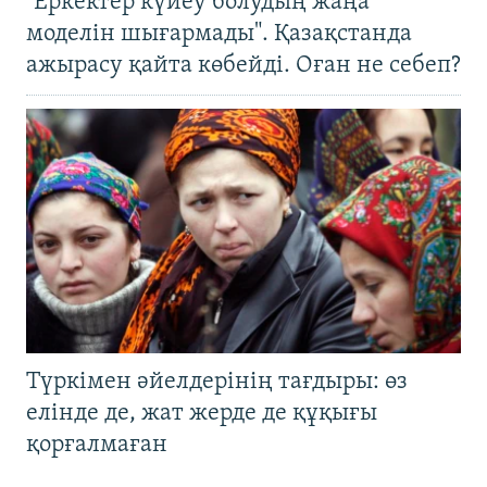
"Еркектер күйеу болудың жаңа
моделін шығармады". Қазақстанда
ажырасу қайта көбейді. Оған не себеп?
Түркімен әйелдерінің тағдыры: өз
елінде де, жат жерде де құқығы
қорғалмаған