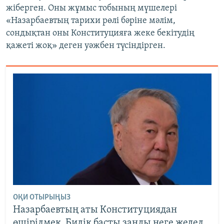
жіберген. Оны жұмыс тобының мүшелері
«Назарбаевтың тарихи рөлі бәріне мәлім,
сондықтан оны Конституцияға жеке бекітудің
қажеті жоқ» деген уәжбен түсіндірген.
ОҚИ ОТЫРЫҢЫЗ
Назарбаевтың аты Конституциядан
өшірілмек. Билік басты заңды неге жедел