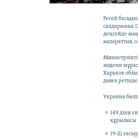
Ресей басқын
салдарынан 1
деңгейде маң
ақпараттық с
Министрлікт
мәдени мұрас
Харьков облы
дәлел ретінд
Украина биліг
149 діни ғ
құрылысы е
19-21 ғасы