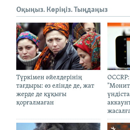
Оқыңыз. Көріңіз. Тыңдаңыз
Түркімен әйелдерінің
OCCRP:
тағдыры: өз елінде де, жат
"Монит
жерде де құқығы
үндіст
қорғалмаған
аккаун
жасалғ