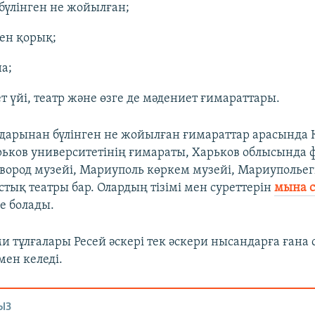
бүлінген не жойылған;
ен қорық;
на;
т үйі, театр және өзге де мәдениет ғимараттары.
дарынан бүлінген не жойылған ғимараттар арасында 
ьков университетінің ғимараты, Харьков облысында 
вород музейі, Мариуполь көркем музейі, Мариупольегі
тық театры бар. Олардың тізімі мен суреттерін
мына с
е болады.
ми тұлғалары Ресей әскері тек әскери нысандарға ғана
мен келеді.
ЫЗ