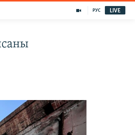
LIVE
РУС
ысаны