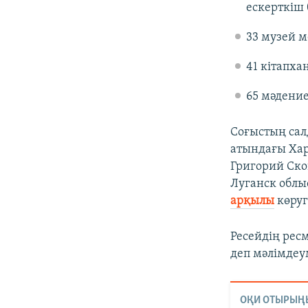
ескерткіш 
33 музей м
41 кітапха
65 мәдение
Соғыстың сал
атындағы Хар
Григорий Ско
Луганск облыс
арқылы
көруг
Ресейдің рес
деп мәлімдеу
ОҚИ ОТЫРЫҢ