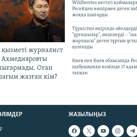
Wildberries негізгі қоймала
Ресейден көшірмек деген ха
жоққа шығарды
Түркістан өңірінде әйелдерді
"ұрғашылар", әншілерді – "
жаршысы" деген тұрғын ұстал
қозғалды
 қызметі журналист
 Ахмедияровты
Киев пен Киев облысында Рес
шығармады. Оған
шабуылынан кемінде 17 адам
тапқан
шағым жазған кім?
БӨЛІМДЕР
ЖАЗЫЛЫҢЫЗ
р