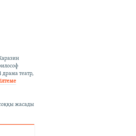
Каразин
философ
 драма театр,
ілтеме
 соққы жасады