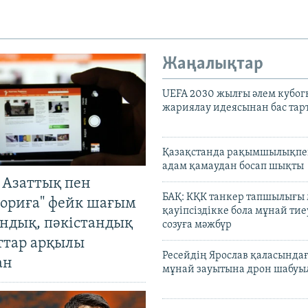
Жаңалықтар
UEFA 2030 жылғы әлем кубог
жариялау идеясынан бас та
Қазақстанда рақымшылықпен
адам қамаудан босап шықты
 Азаттық пен
БАҚ: КҚК танкер тапшылығы
ориға" фейк шағым
қауіпсіздікке бола мұнай тиеу
андық, пәкістандық
созуға мәжбүр
ттар арқылы
Ресейдің Ярослав қаласындағ
ан
мұнай зауытына дрон шабуы