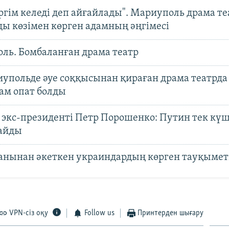
ргім келеді деп айғайлады". Мариуполь драма т
ы көзімен көрген адамның әңгімесі
ль. Бомбаланған драма театр
иупольде әуе соққысынан қираған драма театрда
ам опат болды
 экс-президенті Петр Порошенко: Путин тек күш
айды
танынан әкеткен украиндардың көрген тауқымет
VPN-сіз оқу
Follow us
Принтерден шығару