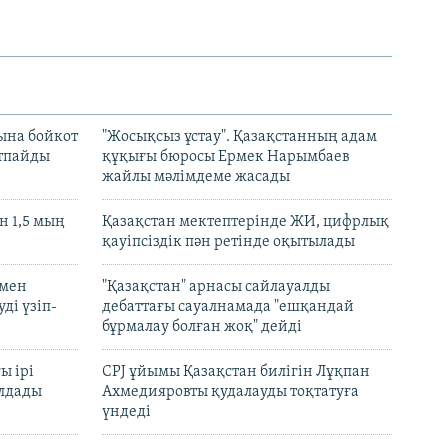
ына бойкот
"Жосықсыз ұстау". Қазақстанның адам
ртпайды
құқығы бюросы Ермек Нарымбаев
жайлы мәлімдеме жасады
 1,5 мың
Қазақстан мектептерінде ЖИ, цифрлық
қауіпсіздік пән ретінде оқытылады
 мен
"Қазақстан" арнасы сайлауалды
ді үзіп-
дебаттағы сауалнамада "ешқандай
бұрмалау болған жоқ" дейді
ы ірі
CPJ ұйымы Қазақстан билігін Лұқпан
лдады
Ахмедияровты қудалауды тоқтатуға
үндеді