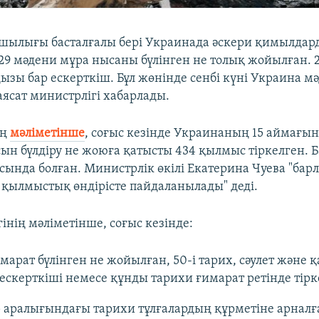
шылығы басталғалы бері Украинада әскери қимылда
29 мәдени мұра нысаны бүлінген не толық жойылған. 22
ызы бар ескерткіш. Бұл жөнінде сенбі күні Украина м
аясат министрлігі хабарлады.
ің
мәліметінше
, соғыс кезінде Украинаның 15 аймағын
ын бүлдіру не жоюға қатысты 434 қылмыс тіркелген. Б
сында болған. Министрлік өкілі Екатерина Чуева "бар
е қылмыстық өндірісте пайдаланылады" деді.
інің мәліметінше, соғыс кезінде:
имарат бүлінген не жойылған, 50-і тарих, сәулет және қ
скерткіші немесе құнды тарихи ғимарат ретінде тірке
р аралығындағы тарихи тұлғалардың құрметіне арналғ