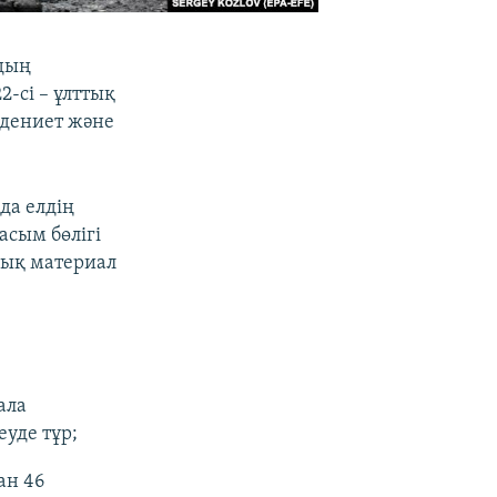
рдың
-сі – ұлттық
әдениет және
да елдің
асым бөлігі
лық материал
ала
уде тұр;
ан 46