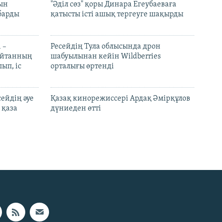
рын
"Әділ сөз" қоры Динара Егеубаеваға
барды
қатысты істі ашық тергеуге шақырды
 –
Ресейдің Тула облысында дрон
шайтанның
шабуылынан кейін Wildberries
ып, іс
орталығы өртенді
ейдің әуе
Қазақ кинорежиссері Ардақ Әмірқұлов
 қаза
дүниеден өтті