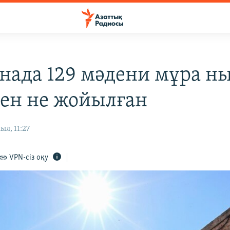
нада 129 мәдени мұра н
ген не жойылған
ыл, 11:27
VPN-сіз оқу