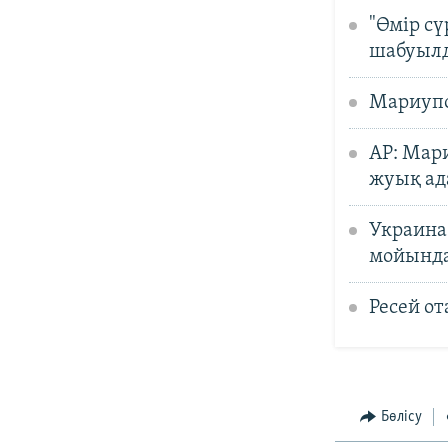
"Өмір сү
шабуылд
Мариупо
AP: Мар
жуық ад
Украина
мойынд
Ресей о
Бөлісу