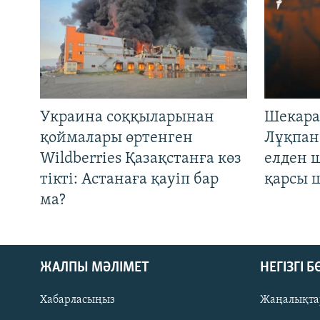
Украина соққыларынан
Шекара
қоймалары өртенген
Лұқпан
Wildberries Қазақстанға көз
елден 
тікті: Астанаға қауіп бар
қарсы 
ма?
ЖАЛПЫ МӘЛІМЕТ
НЕГІЗГІ 
Хабарласыңыз
Жаңалықта