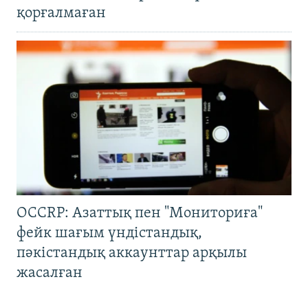
қорғалмаған
OCCRP: Азаттық пен "Мониториға"
фейк шағым үндістандық,
пәкістандық аккаунттар арқылы
жасалған