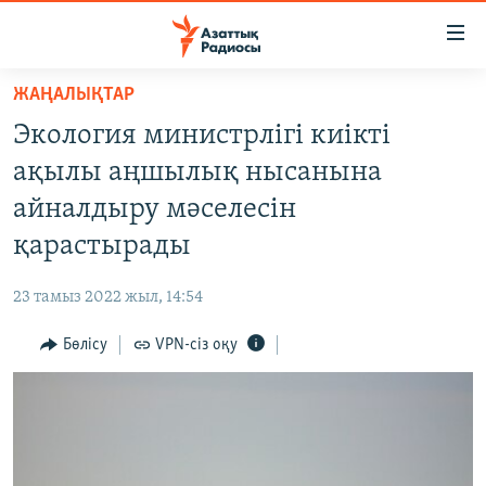
Accessibility
links
Skip
ЖАҢАЛЫҚТАР
to
ЖАҢАЛЫҚТАР
Экология министрлігі киікті
main
САЯСАТ
content
ақылы аңшылық нысанына
AZATTYQTV
Skip
айналдыру мәселесін
to
ҚАҢТАР ОҚИҒАСЫ
қарастырады
main
АДАМ ҚҰҚЫҚТАРЫ
Navigation
23 тамыз 2022 жыл, 14:54
Skip
ӘЛЕУМЕТ
to
Бөлісу
VPN-сіз оқу
ӘЛЕМ
Search
АРНАЙЫ ЖОБАЛАР
Русский