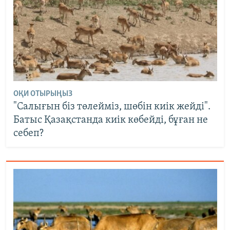
ОҚИ ОТЫРЫҢЫЗ
"Салығын біз төлейміз, шөбін киік жейді".
Батыс Қазақстанда киік көбейді, бұған не
себеп?