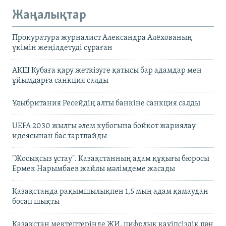
Жаңалықтар
Прокуратура журналист Александра Алёхованың
үкімін жеңілдетуді сұраған
АҚШ Кубаға қару жеткізуге қатысы бар адамдар мен
ұйымдарға санкция салды
Ұлыбритания Ресейдің алты банкіне санкция салды
UEFA 2030 жылғы әлем кубогына бойкот жариялау
идеясынан бас тартпайды
"Жосықсыз ұстау". Қазақстанның адам құқығы бюросы
Ермек Нарымбаев жайлы мәлімдеме жасады
Қазақстанда рақымшылықпен 1,5 мың адам қамаудан
босап шықты
Қазақстан мектептерінде ЖИ, цифрлық қауіпсіздік пән