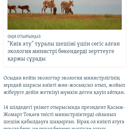
ОҚИ ОТЫРЫҢЫЗ
"Киік ату" туралы шешімі үшін сөгіс алған
экология министрі бөкендерді зерттеуге
қаржы сұрады
Осыдан кейін экологтар экология министрлігінің
мұндай шарасы киікті жөн-жосықсыз атып, жойып
жіберуге дейін жеткізуі мүмкін деген қауіп айтқан.
14 шілдедегі үкімет отырысында президент Қасым-
Жомарт Тоқаев тиісті министрліктерді ойланып
шешім қабылдауға шақырған. Бірақ ол киікті атуға