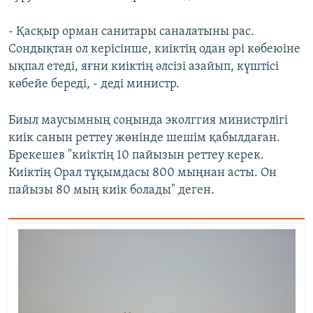
- Қасқыр орман санитары саналатыны рас.
Сондықтан ол керісінше, киіктің одан әрі көбеюіне
ықпал етеді, яғни киіктің әлсізі азайып, күштісі
көбейе береді, - деді министр.
Биыл маусымның соңында эколггия министрлігі
киік санын реттеу жөнінде шешім қабылдаған.
Брекешев "киіктің 10 пайызын реттеу керек.
Киіктің Орал тұқымдасы 800 мыңнан асты. Он
пайызы 80 мың киік болады" деген.