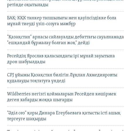
ретінде оқытылады
БАҚ: КҚК танкер тапшылығы мен қауіпсіздікке бола
мұнай тиеуді үзіп-созуға мәжбүр
"Қазақстан" арнасы сайлауалды дебаттағы сауалнамада
"ешқандай бұрмалау болған жоқ" дейді
Ресейдің Ярослав қаласындағы ірі мұнай зауытына
дрон шабуылдады
CPJ ұйымы Қазақстан билігін Лұқпан Ахмедияровты
қудалауды тоқтатуға үндеді
Wildberries негізгі қоймаларын Ресейден көшірмек
деген хабарды жоққа шығарды
"Әділ сөз" қоры Динара Егеубаеваға қатысты істі ашық
тергеуге шақырды