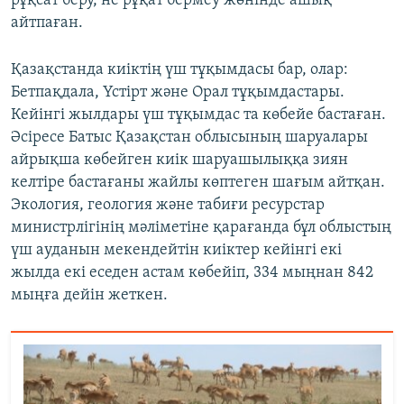
рұқсат беру, не рұқат бермеу жөнінде ашық
айтпаған.
Қазақстанда киіктің үш тұқымдасы бар, олар:
Бетпақдала, Үстірт және Орал тұқымдастары.
Кейінгі жылдары үш тұқымдас та көбейе бастаған.
Әсіресе Батыс Қазақстан облысының шаруалары
айрықша көбейген киік шаруашылыққа зиян
келтіре бастағаны жайлы көптеген шағым айтқан.
Экология, геология және табиғи ресурстар
министрлігінің мәліметіне қарағанда бұл облыстың
үш ауданын мекендейтін киіктер кейінгі екі
жылда екі еседен астам көбейіп, 334 мыңнан 842
мыңға дейін жеткен.