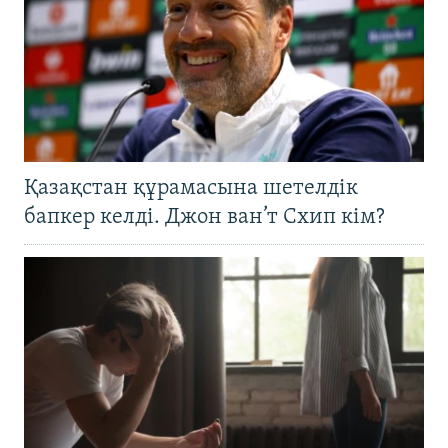
Қазақстан құрамасына шетелдік
бапкер келді. Джон ван’т Схип кім?