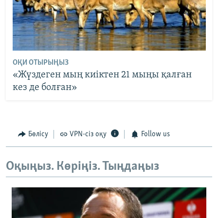
ОҚИ ОТЫРЫҢЫЗ
«Жүздеген мың киіктен 21 мыңы қалған
кез де болған»
Бөлісу
VPN-сіз оқу
Follow us
Оқыңыз. Көріңіз. Тыңдаңыз