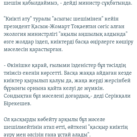
шешім қабылдаймыз, - дейді министр сұқбатында.
"Киікті ату" туралы "асығыс шешімінен" кейін
президент Қасым-Жомарт Тоқаевтан сөгіс алған
экология министрлігі "ақылы аңшылық алдында"
өзге жолдар іздеп, киіктерді басқа өңірлерге көшіру
мәселесін қарастырған.
- Өкінішке қарай, ғылыми ізденістер бұл тәсілдің
тиімсіз екенін көрсетті. Басқа жаққа айдаған кезде
киіктер қырылып қалуы да, жаңа жерді жерсінбей
бұрынғы орнына қайта келуі де мүмкін.
Сондықтан бұл мәселені доғардық,- деді Серікқали
Бірекешев.
Ол қасқырды көбейту арқылы бұл мәселе
шешілмейтінін атап өтті, өйткені "қасқыр киіктің
ауру мен әлсізін ғана ұстай алады".