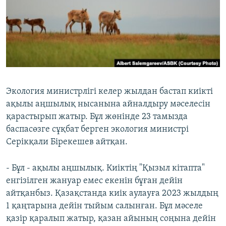
ЖАЗЫЛЫҢЫЗ
Басқа тілдерде
Экология министрлігі келер жылдан бастап киікті
ақылы аңшылық нысанына айналдыру мәселесін
қарастырып жатыр. Бұл жөнінде 23 тамызда
баспасөзге сұқбат берген экология министрі
Серікқали Бірекешев айтқан.
- Бұл - ақылы аңшылық. Киіктің "Қызыл кітапта"
енгізілген жануар емес екенін бұған дейін
айтқанбыз. Қазақстанда киік аулауға 2023 жылдың
1 қаңтарына дейін тыйым салынған. Бұл мәселе
қазір қаралып жатыр, қазан айының соңына дейін