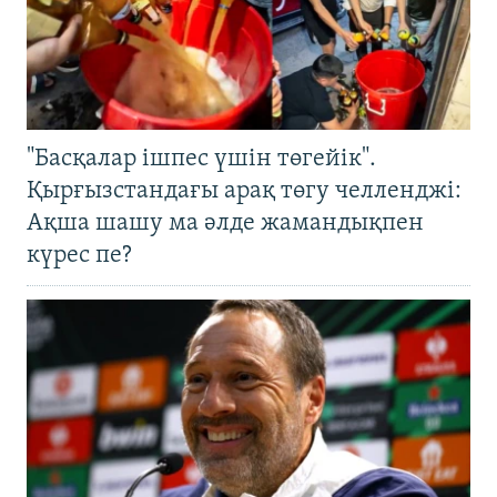
"Басқалар ішпес үшін төгейік".
Қырғызстандағы арақ төгу челленджі:
Ақша шашу ма әлде жамандықпен
күрес пе?