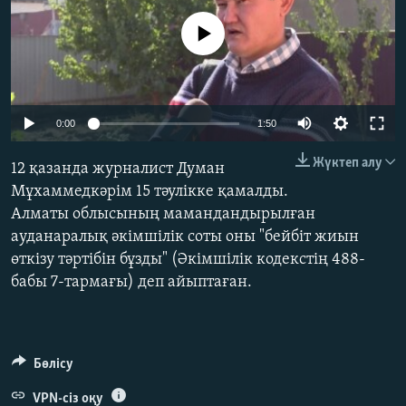
ЖАЗЫЛЫҢЫЗ
No media source currently available
Басқа тілдерде
Auto
0:00
1:50
240p
Жүктеп алу
12 қазанда журналист Думан
360p
Мұхаммедкәрім 15 тәулікке қамалды.
Алматы облысының мамандандырылған
480p
Auto
240p
360p
480p
ауданаралық әкімшілік соты оны "бейбіт жиын
720p
өткізу тәртібін бұзды" (Әкімшілік кодекстің 488-
720p
1080p
1080p
бабы 7-тармағы) деп айыптаған.
Бөлісу
VPN-сіз оқу