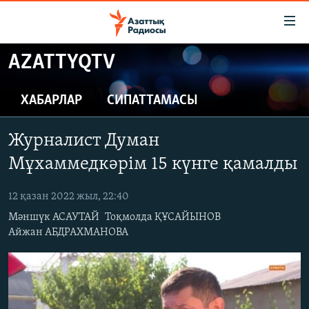
Accessibility
links
Skip
AZATTYQTV
to
ЖАҢАЛЫҚТАР
main
САЯСАТ
ХАБАРЛАР
СИПАТТАМАСЫ
content
AZATTYQTV
Skip
Журналист Думан
to
ҚАҢТАР ОҚИҒАСЫ
main
Мұхаммедкәрім 15 күнге қамалды
АДАМ ҚҰҚЫҚТАРЫ
Navigation
Skip
12 қазан 2022 жыл, 22:40
ӘЛЕУМЕТ
to
Мәншүк АСАУТАЙ
Тоқмолда ҚҰСАЙЫНОВ
ӘЛЕМ
Search
Айжан АБДРАХМАНОВА
АРНАЙЫ ЖОБАЛАР
Русский