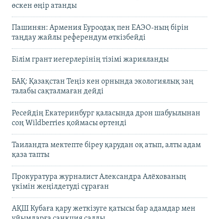
өскен өңір атанды
Пашинян: Армения Еуроодақ пен ЕАЭО-ның бірін
таңдау жайлы референдум өткізбейді
Білім грант иегерлерінің тізімі жарияланды
БАҚ: Қазақстан Теңіз кен орнында экологиялық заң
талабы сақталмаған дейді
Ресейдің Екатеринбург қаласында дрон шабуылынан
соң Wildberries қоймасы өртенді
Таиландта мектепте біреу қарудан оқ атып, алты адам
қаза тапты
Прокуратура журналист Александра Алёхованың
үкімін жеңілдетуді сұраған
АҚШ Кубаға қару жеткізуге қатысы бар адамдар мен
ұйымдарға санкция салды