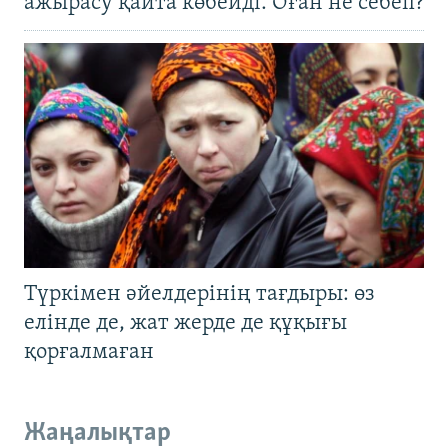
ажырасу қайта көбейді. Оған не себеп?
Түркімен әйелдерінің тағдыры: өз
елінде де, жат жерде де құқығы
қорғалмаған
Жаңалықтар