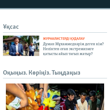
Ұқсас
ЖУРНАЛИСТЕРДІ ҚУДАЛАУ
Думан Мұхаммедкәрім деген кім?
Неліктен оған экстремизмге
қатысты айып тағып жатыр?
Оқыңыз. Көріңіз. Тыңдаңыз