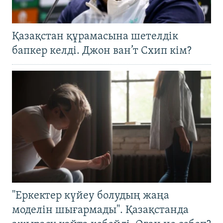
Қазақстан құрамасына шетелдік
бапкер келді. Джон ван’т Схип кім?
"Еркектер күйеу болудың жаңа
моделін шығармады". Қазақстанда