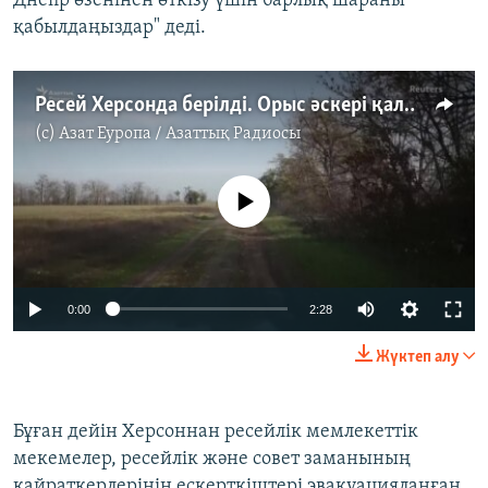
Днепр өзенінен өткізу үшін барлық шараны
қабылдаңыздар" деді.
Ресей Херсонда берілді. Орыс әскері қаладан "кетіп жатыр"
(c)
Азат Еуропа / Азаттық Радиосы
No media source currently available
Auto
0:00
2:28
240p
Жүктеп алу
360p
Auto
240p
360p
480p
480p
Бұған дейін Херсоннан ресейлік мемлекеттік
мекемелер, ресейлік және совет заманының
720p
720p
1080p
қайраткерлерінің ескерткіштері эвакуацияланған.