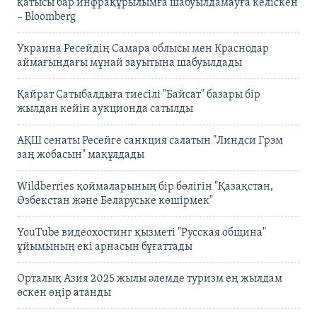
қатысы бар инфрақұрылымға шабуылдамауға келіскен
– Bloomberg
Украина Ресейдің Самара облысы мен Краснодар
аймағындағы мұнай зауытына шабуылдады
Қайрат Сатыбалдыға тиесілі "Байсат" базары бір
жылдан кейін аукционда сатылды
АҚШ сенаты Ресейге санкция салатын "Линдси Грэм
заң жобасын" мақұлдады
Wildberries қоймаларының бір бөлігін "Қазақстан,
Өзбекстан және Беларуське көшірмек"
YouTube видеохостинг қызметі "Русская община"
ұйымының екі арнасын бұғаттады
Орталық Азия 2025 жылы әлемде туризм ең жылдам
өскен өңір атанды