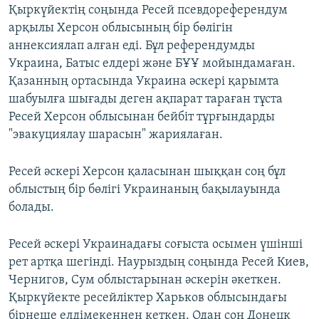
Қыркүйектің соңында Ресей псевдореферендум
арқылы Херсон облысының бір бөлігін
аннексиялап алған еді. Бұл референдумды
Украина, Батыс елдері және БҰҰ мойындамаған.
Қазанның ортасында Украина әскері қарымта
шабуылға шығады деген ақпарат тараған тұста
Ресей Херсон облысынан бейбіт тұрғындарды
"эвакуциялау шарасын" жариялаған.
Ресей әскері Херсон қаласынан шыққан соң бұл
облыстың бір бөлігі Украинаның бақылауында
болады.
Ресей әскері Украинадағы соғыста осымен үшінші
рет артқа шегінді. Наурыздың соңында Ресей Киев,
Чернигов, Сум облыстарынан әскерін әкеткен.
Қыркүйекте ресейліктер Харьков облысындағы
бірнеше елдімекеннен кеткен. Одан соң Донецк