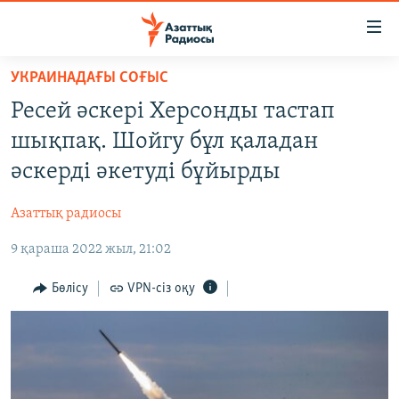
Accessibility
links
Skip
УКРАИНАДАҒЫ СОҒЫС
to
ЖАҢАЛЫҚТАР
Ресей әскері Херсонды тастап
main
САЯСАТ
content
шықпақ. Шойгу бұл қаладан
AZATTYQTV
Skip
әскерді әкетуді бұйырды
to
ҚАҢТАР ОҚИҒАСЫ
main
Азаттық радиосы
АДАМ ҚҰҚЫҚТАРЫ
Navigation
Skip
9 қараша 2022 жыл, 21:02
ӘЛЕУМЕТ
to
ӘЛЕМ
Бөлісу
VPN-сіз оқу
Search
АРНАЙЫ ЖОБАЛАР
Русский