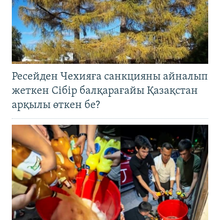
Ресейден Чехияға санкцияны айналып
жеткен Сібір балқарағайы Қазақстан
арқылы өткен бе?