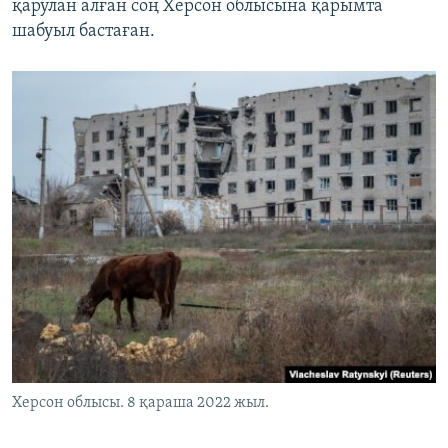
қарулан алған соң Херсон облысына қарымта
шабуыл бастаған.
Херсон облысы. 8 қараша 2022 жыл.