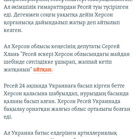
1080p
Ал әкімшілік ғимараттардан Ресей туы түсірілген
еді. Дегенмен соңғы уақытқа дейін Херсон
қорғанысқа дайындалып жатыр деп айтылып
келген.
Ал Херсон облысы кеңесінің депутаты Сергей
Хлань "Ресей әскері Херсон облысындағы майдан
шебінде сәтсіздікке ұшырап, жаппай кетіп
жатқанын"
айтқан.
Ресей 24 ақпанда Украинаға басып кірген бетте
Херсон қаласына шабуылдап, нурыздың басында
қаланы басып алған. Херсон Ресей Украинада
бақылау орнатқан жалғыз облыс орталығы болған
еді.
Ал Украина батыс елдерінен артиллериялық