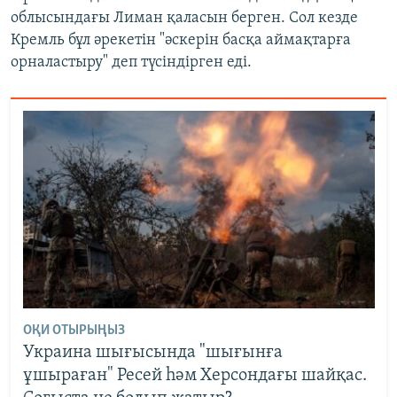
облысындағы Лиман қаласын берген. Сол кезде
Кремль бұл әрекетін "әскерін басқа аймақтарға
орналастыру" деп түсіндірген еді.
ОҚИ ОТЫРЫҢЫЗ
Украина шығысында "шығынға
ұшыраған" Ресей һәм Херсондағы шайқас.