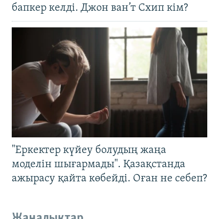
бапкер келді. Джон ван’т Схип кім?
"Еркектер күйеу болудың жаңа
моделін шығармады". Қазақстанда
ажырасу қайта көбейді. Оған не себеп?
Жаңалықтар