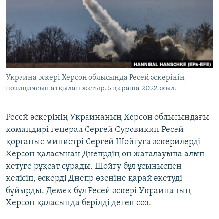
ЖАЗЫЛЫҢЫЗ
Басқа тілдерде
Украина әскері Херсон облысында Ресей әскерінің
позициясын атқылап жатыр. 5 қараша 2022 жыл.
Ресей әскерінің Украинаның Херсон облысындағы
командирі генерал Сергей Суровикин Ресей
қорғаныс министрі Сергей Шойгуға әскерилерді
Херсон қаласынан Днепрдің оң жағалауына алып
кетуге рұқсат сұрады. Шойгу бұл ұсыныспен
келісіп, әскерді Днепр өзеніне қарай әкетуді
бұйырды. Демек бұл Ресей әскері Украинаның
Херсон қаласында берілді деген сөз.