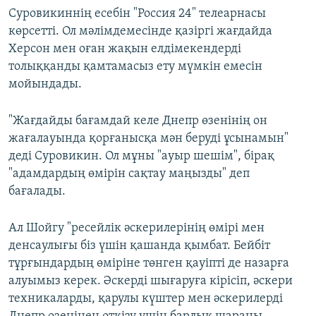
Суровикиннің есебін "Россия 24" телеарнасы
көрсетті. Ол мәлімдемесінде қазіргі жағдайда
Херсон мен оған жақын елдімекендерді
толыққанды қамтамасыз ету мүмкін емесін
мойындады.
"Жағдайды бағамдай келе Днепр өзенінің он
жағалауында қорғанысқа мән беруді ұсынамын"
деді Суровикин. Ол мұны "ауыр шешім", бірақ
"адамдардың өмірін сақтау маңызды" деп
бағалады.
Ал Шойгу "ресейлік әскерилерінің өмірі мен
денсаулығы біз үшін қашанда қымбат. Бейбіт
тұрғындардың өміріне төнген қауіпті де назарға
алуымыз керек. Әскерді шығаруға кірісіп, әскери
техникаларды, қарулы күштер мен әскерилерді