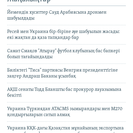
Йемендік хуситтер Сауд Арабиясына дронмен
шабуылдады
Ресей мен Украина бір-біріне әуе шабуылын жасады:
екі жақтан да қаза тапқандар бар
Самат Смақов "Атырау" футбол клубының бас бапкері
болып тағайындалды
Биліктегі "Тиса" партиясы Венгрия президенттігіне
заңгер Андраш Баканы ұсынбақ
АҚШ сенаты Тодд Бланшты бас прокурор лауазымына
бекітті
Украина Түркиядан ATACMS зымырандары мен M270
қондырғыларын сатып алмақ
Украина КҚК-дағы Қазақстан мұнайының экспортына