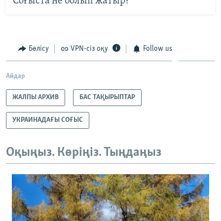
Соғыста не болып жатыр?
Бөлісу
VPN-сіз оқу
Follow us
Айдар
ЖАЛПЫ АРХИВ
БАС ТАҚЫРЫПТАР
УКРАИНАДАҒЫ СОҒЫС
Оқыңыз. Көріңіз. Тыңдаңыз