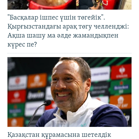
"Басқалар ішпес үшін төгейік".
Қырғызстандағы арақ төгу челленджі:
Ақша шашу ма әлде жамандықпен
күрес пе?
Қазақстан құрамасына шетелдік