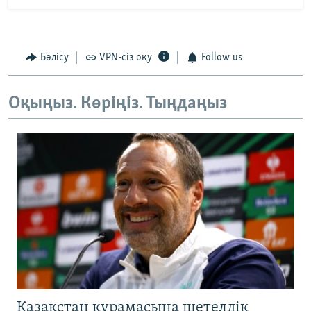
Бөлісу
VPN-сіз оқу
Follow us
Оқыңыз. Көріңіз. Тыңдаңыз
Қазақстан құрамасына шетелдік