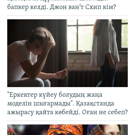
бапкер келді. Джон ван’т Схип кім?
"Еркектер күйеу болудың жаңа
моделін шығармады". Қазақстанда
ажырасу қайта көбейді. Оған не себеп?