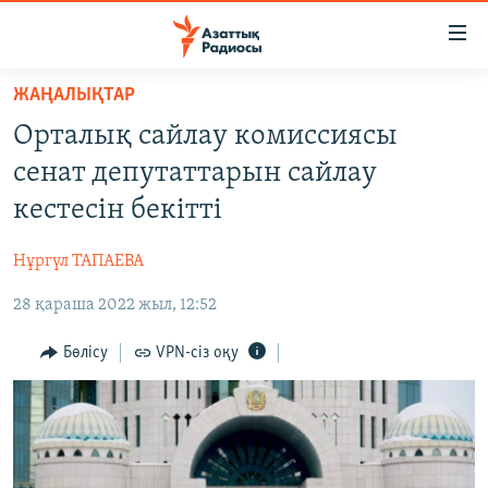
Accessibility
links
Skip
ЖАҢАЛЫҚТАР
to
ЖАҢАЛЫҚТАР
Орталық сайлау комиссиясы
main
САЯСАТ
content
сенат депутаттарын сайлау
AZATTYQTV
Skip
кестесін бекітті
to
ҚАҢТАР ОҚИҒАСЫ
main
Нұргүл ТАПАЕВА
АДАМ ҚҰҚЫҚТАРЫ
Navigation
Skip
28 қараша 2022 жыл, 12:52
ӘЛЕУМЕТ
to
ӘЛЕМ
Бөлісу
VPN-сіз оқу
Search
АРНАЙЫ ЖОБАЛАР
Русский