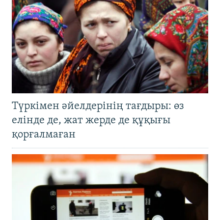
Түркімен әйелдерінің тағдыры: өз
елінде де, жат жерде де құқығы
қорғалмаған