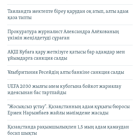
Таиландта мектепте біреу қарудан оқ атып, алты адам
қаза тапты
Прокуратура журналист Александра Алёхованың
үкімін жеңілдетуді сұраған
АҚШ Кубаға қару жеткізуге қатысы бар адамдар мен
ұйымдарға санкция салды
Ұлыбритания Ресейдің алты банкіне санкция салды
UEFA 2030 жылғы әлем кубогына бойкот жариялау
идеясынан бас тартпайды
"Жосықсыз ұстау". Қазақстанның адам құқығы бюросы
Ермек Нарымбаев жайлы мәлімдеме жасады
Қазақстанда рақымшылықпен 1,5 мың адам қамаудан
босап шықты