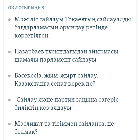
ОҚИ ОТЫРЫҢЫЗ
Мәжіліс сайлауы Тоқаевтың сайлауалды
бағдарламасын орындау ретінде
көрсетілген
Назарбаев тұсындағыдан айырмасы
шамалы парламент сайлауы
Бәсекесіз, жым-жырт сайлау.
Қазақстанға сенат керек пе?
"Сайлау және партия заңына өзгеріс –
биліктің көз алдауы"
Мәслихат та тізіммен сайланса, не
болмақ?