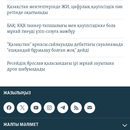
Қазақстан мектептерінде ЖИ, цифрлық қауіпсіздік пән
ретінде оқытылады
БАҚ: КҚК танкер тапшылығы мен қауіпсіздікке бола
мұнай тиеуді үзіп-созуға мәжбүр
"Қазақстан" арнасы сайлауалды дебаттағы сауалнамада
"ешқандай бұрмалау болған жоқ" дейді
Ресейдің Ярослав қаласындағы ірі мұнай зауытына
дрон шабуылдады
ЖАЗЫЛЫҢЫЗ
ЖАЛПЫ МӘЛІМЕТ