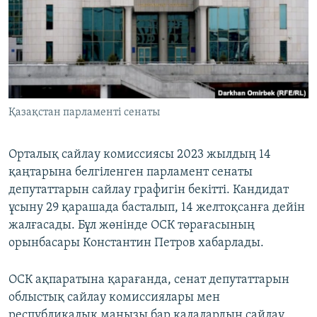
ЖАЗЫЛЫҢЫЗ
Басқа тілдерде
Қазақстан парламенті сенаты
Орталық сайлау комиссиясы 2023 жылдың 14
қаңтарына белгіленген парламент сенаты
депутаттарын сайлау графигін бекітті. Кандидат
ұсыну 29 қарашада басталып, 14 желтоқсанға дейін
жалғасады. Бұл жөнінде ОСК төрағасының
орынбасары Константин Петров хабарлады.
ОСК ақпаратына қарағанда, сенат депутаттарын
облыстық сайлау комиссиялары мен
республикалық маңызы бар қалалардың сайлау