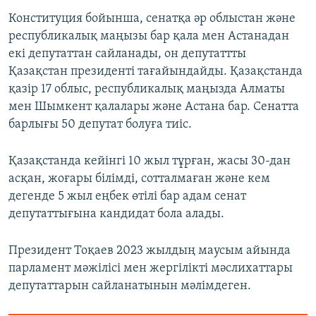
Конституция бойынша, сенатқа әр облыстан және
республикалық маңызы бар қала мен Астанадан
екі депутаттан сайланады, он депутаттты
Қазақстан президенті тағайындайды. Қазақстанда
қазір 17 облыс, республикалық маңызда Алматы
мен Шымкент қалалары және Астана бар. Сенатта
барлығы 50 депутат болуға тиіс.
Қазақстанда кейінгі 10 жыл тұрған, жасы 30-дан
асқан, жоғары білімді, сотталмаған және кем
дегенде 5 жыл еңбек өтілі бар адам сенат
депутаттығына кандидат бола алады.
Президент Тоқаев 2023 жылдың маусым айында
парламент мәжілісі мен жергілікті мәслихаттары
депутаттарын сайланатынын мәлімдеген.