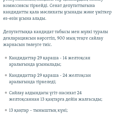
комиссиясы тіркейді. Сенат депутаттығына
кандидатты қала мәслихаты ұсынады және үміткер
өз-өзін ұсына алады.
Депутаттыққа кандидат табысы мен мүлкі туралы
декларациясын көрсетіп, 900 мың теңге сайлау
жарнасын төлеуге тиіс.
Кандидаттар 29 қараша - 14 желтоқсан
аралығында ұсынылады;
Кандидаттар 29 қараша - 24 желтоқсан
аралығында тіркеледі;
Сайлау алдындағы үгіт-насихат 24
желтоқсаннан 13 қаңтарға дейін жалғасады;
13 қаңтар – тыныштық күні;