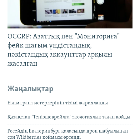
OCCRP: Азаттық пен "Мониториға"
фейк шағым үндістандық,
пәкістандық аккаунттар арқылы
жасалған
Жаңалықтар
Білім грант иегерлерінің тізімі жарияланды
Қазақстан "Теңізшевройлға" экологиялық талап қойды
Ресейдің Екатеринбург қаласында дрон шабуылынан
соң Wildberries қоймасы өртенді