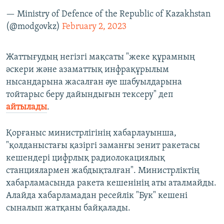
— Ministry of Defence of the Republic of Kazakhstan
(@modgovkz)
February 2, 2023
Жаттығудың негізгі мақсаты "жеке құрамның
әскери және азаматтық инфрақұрылым
нысандарына жасалған әуе шабуылдарына
тойтарыс беру дайындығын тексеру" деп
айтылады
.
Қорғаныс министрлігінің хабарлауынша,
"қолданыстағы қазіргі заманғы зенит ракетасы
кешендері цифрлық радиолокациялық
станциялармен жабдықталған". Министрліктің
хабарламасында ракета кешенінің аты аталмайды.
Алайда хабарламадан ресейлік "Бук" кешені
сыналып жатқаны байқалады.