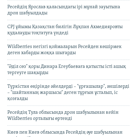
Ресейдің Ярослав қаласындағы ірі мұнай зауытына
дрон шабуылдады
CPJ ұйымы Қазақстан билігін Лұқпан Ахмедияровты
қудалауды тоқтатуға үндеді
Wildberries негізгі қоймаларын Ресейден көшірмек
деген хабарды жоққа шығарды
"Әділ сөз" қоры Динара Егеубаеваға қатысты істі ашық
тергеуге шақырды
Түркістан өңірінде әйелдерді – "ұрғашылар", әншілерді
– "шайтанның жаршысы" деген тұрғын ұсталып, іс
қозғалды
Ресейдің Тула облысында дрон шабуылынан кейін
Wildberries орталығы өртенді
Киев пен Киев облысында Ресейдің әуе шабуылынан