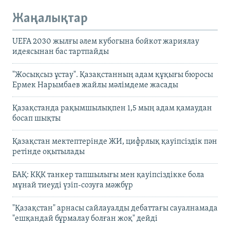
Жаңалықтар
UEFA 2030 жылғы әлем кубогына бойкот жариялау
идеясынан бас тартпайды
"Жосықсыз ұстау". Қазақстанның адам құқығы бюросы
Ермек Нарымбаев жайлы мәлімдеме жасады
Қазақстанда рақымшылықпен 1,5 мың адам қамаудан
босап шықты
Қазақстан мектептерінде ЖИ, цифрлық қауіпсіздік пән
ретінде оқытылады
БАҚ: КҚК танкер тапшылығы мен қауіпсіздікке бола
мұнай тиеуді үзіп-созуға мәжбүр
"Қазақстан" арнасы сайлауалды дебаттағы сауалнамада
"ешқандай бұрмалау болған жоқ" дейді