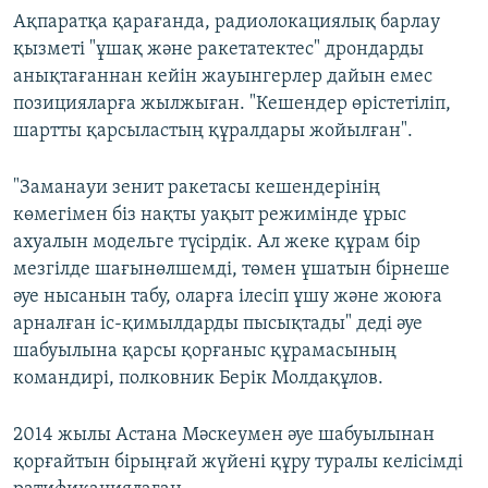
Ақпаратқа қарағанда, радиолокациялық барлау
қызметі "ұшақ және ракетатектес" дрондарды
анықтағаннан кейін жауынгерлер дайын емес
позицияларға жылжыған. "Кешендер өрістетіліп,
шартты қарсыластың құралдары жойылған".
"Заманауи зенит ракетасы кешендерінің
көмегімен біз нақты уақыт режимінде ұрыс
ахуалын модельге түсірдік. Ал жеке құрам бір
мезгілде шағынөлшемді, төмен ұшатын бірнеше
әуе нысанын табу, оларға ілесіп ұшу және жоюға
арналған іс-қимылдарды пысықтады" деді әуе
шабуылына қарсы қорғаныс құрамасының
командирі, полковник Берік Молдақұлов.
2014 жылы Астана Мәскеумен әуе шабуылынан
қорғайтын бірыңғай жүйені құру туралы келісімді