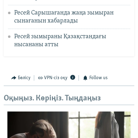
Ресей Сарышағанда жаңа зымыран
сынағанын хабарлады
Ресей зымыраны Қазақстандағы
нысананы атты
Бөлісу
VPN-сіз оқу
Follow us
Оқыңыз. Көріңіз. Тыңдаңыз