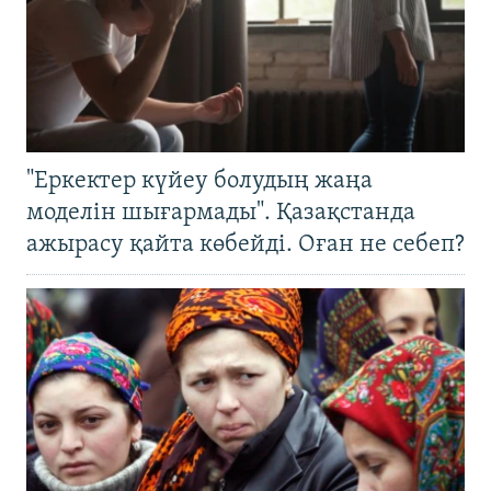
"Еркектер күйеу болудың жаңа
моделін шығармады". Қазақстанда
ажырасу қайта көбейді. Оған не себеп?