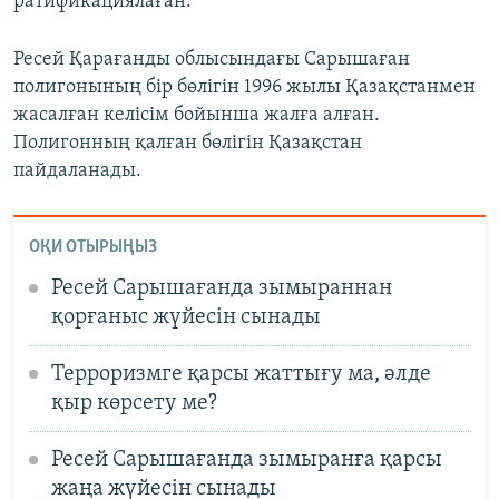
ратификациялаған.
Ресей Қарағанды облысындағы Сарышаған
полигонының бір бөлігін 1996 жылы Қазақстанмен
жасалған келісім бойынша жалға алған.
Полигонның қалған бөлігін Қазақстан
пайдаланады.
ОҚИ ОТЫРЫҢЫЗ
Ресей Сарышағанда зымыраннан
қорғаныс жүйесін сынады
Терроризмге қарсы жаттығу ма, әлде
қыр көрсету ме?
Ресей Сарышағанда зымыранға қарсы
жаңа жүйесін сынады