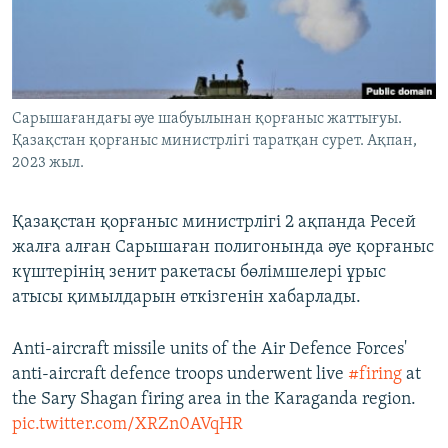
ЖАЗЫЛЫҢЫЗ
Басқа тілдерде
Сарышағандағы әуе шабуылынан қорғаныс жаттығуы.
Қазақстан қорғаныс министрлігі таратқан сурет. Ақпан,
2023 жыл.
Қазақстан қорғаныс министрлігі 2 ақпанда Ресей
жалға алған Сарышаған полигонында әуе қорғаныс
күштерінің зенит ракетасы бөлімшелері ұрыс
атысы қимылдарын өткізгенін хабарлады.
Anti-aircraft missile units of the Air Defence Forces'
anti-aircraft defence troops underwent live
#firing
at
the Sary Shagan firing area in the Karaganda region.
pic.twitter.com/XRZn0AVqHR