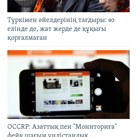
Түркімен әйелдерінің тағдыры: өз
елінде де, жат жерде де құқығы
қорғалмаған
OCCRP: Азаттық пен "Мониториға"
фейк шағым үндістандық,