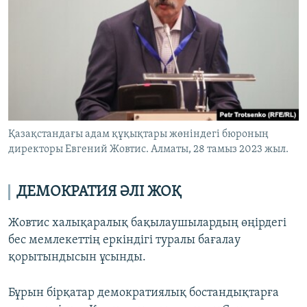
Қазақстандағы адам құқықтары жөніндегі бюроның
директоры Евгений Жовтис. Алматы, 28 тамыз 2023 жыл.
ДЕМОКРАТИЯ ӘЛІ ЖОҚ
Жовтис халықаралық бақылаушылардың өңірдегі
бес мемлекеттің еркіндігі туралы бағалау
қорытындысын ұсынды.
Бұрын бірқатар демократиялық бостандықтарға