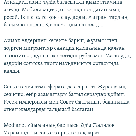
Азиядағы азық-түлік бағасының қымбаттауына
әкелді. Мобилизациядан қашқан ондаған мың
ресейлік шетелге қоныс аударды, мигранттардың
басым көпшілігі Қазақстанды паналады.
Аймақ елдерінен Ресейге барып, жұмыс істеп
жүрген мигранттар санкция қыспағында қалған
экономика, құнын жоғалтқан рубль мен Мәскеудің
өздерін соғысқа тарту науқанының ортасында
қалды.
Соғыс саяси атмосфераға да әсер етті. Жураевтың
сөзінше, өңір азаматтары батыл сұрақтар қойып,
Ресей империясы мен Совет Одағының боданында
өткен жылдарды талқылай бастаған.
Medianet ұйымының басшысы Әділ Жалилов
Украинадағы соғыс жергілікті ақпарат