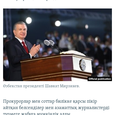
Өзбекстан президенті Шавкат Мирзияев.
Прокурорлар мен соттар билікке қарсы пікір
айтқан белсенділер мен азаматтық журналистерді
түрмеге жабуға мүмкіндік алды.