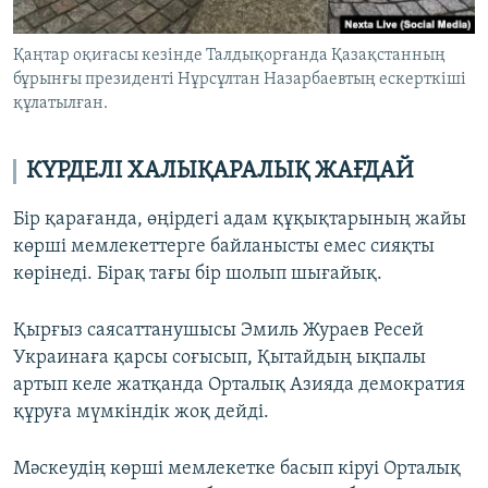
Қаңтар оқиғасы кезінде Талдықорғанда Қазақстанның
бұрынғы президенті Нұрсұлтан Назарбаевтың ескерткіші
құлатылған.
КҮРДЕЛІ ХАЛЫҚАРАЛЫҚ ЖАҒДАЙ
Бір қарағанда, өңірдегі адам құқықтарының жайы
көрші мемлекеттерге байланысты емес сияқты
көрінеді. Бірақ тағы бір шолып шығайық.
Қырғыз саясаттанушысы Эмиль Жураев Ресей
Украинаға қарсы соғысып, Қытайдың ықпалы
артып келе жатқанда Орталық Азияда демократия
құруға мүмкіндік жоқ дейді.
Мәскеудің көрші мемлекетке басып кіруі Орталық