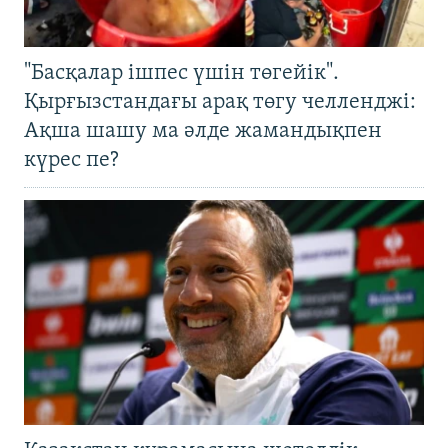
"Басқалар ішпес үшін төгейік".
Қырғызстандағы арақ төгу челленджі:
Ақша шашу ма әлде жамандықпен
күрес пе?