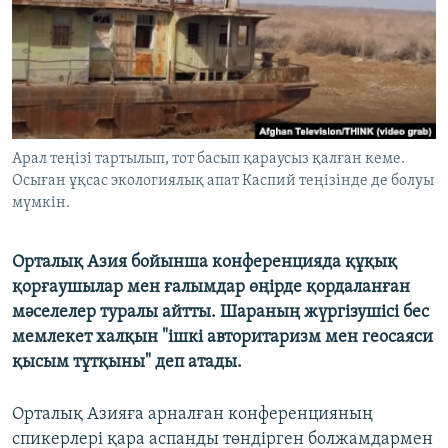
ЖАЗЫЛЫҢЫЗ
Басқа тілдерде
Арал теңізі тартылып, тот басып қараусыз қалған кеме.
Осыған ұқсас экологиялық апат Каспий теңізінде де болуы
мүмкін.
Орталық Азия бойынша конференцияда құқық
қорғаушылар мен ғалымдар өңірде қордаланған
мәселелер туралы айтты. Шараның жүргізушісі бес
мемлекет халқын "ішкі авторитаризм мен геосаяси
қысым тұтқыны" деп атады.
Орталық Азияға арналған конференцияның
спикерлері қара аспанды төндірген болжамдармен