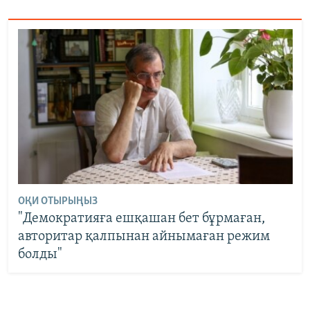
ОҚИ ОТЫРЫҢЫЗ
"Демократияға ешқашан бет бұрмаған,
авторитар қалпынан айнымаған режим
болды"