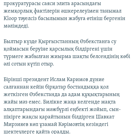
прокуратурасы саяси элита арасындағы
жемқорлық фактілерін әшкерелеуімен танымал
Kloop тәуелсіз басылымын жабуға өтініш бергенін
мәлімдеді.
Былтыр күзде Қырғызстанның Өзбекстанға су
қоймасын беруіне қарсылық білдіргені үшін
түрмеге жабылған жиырма шақты белсендінің көбі
әлі сотын күтіп отыр.
Бірінші президент Ислам Каримов дүние
салғаннан кейін бірқатар бостандыққа қол
жеткізген Өзбекстанда да адам құқықтарының
жайы мәз емес. Билікке жаңа келгенде мақта
алқаптарындағы мәжбүрлі еңбекті жойып, сын-
пікірге жақсы қарайтынын білдірген Шавкат
Мирзияев көп ұзамай Кәрімовтің кезіндегі
шектеулерге қайта оралды.