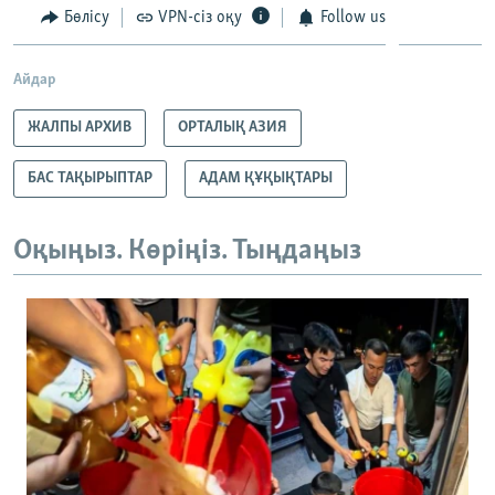
Бөлісу
VPN-сіз оқу
Follow us
Айдар
ЖАЛПЫ АРХИВ
ОРТАЛЫҚ АЗИЯ
БАС ТАҚЫРЫПТАР
АДАМ ҚҰҚЫҚТАРЫ
Оқыңыз. Көріңіз. Тыңдаңыз