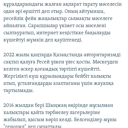
құралдарындағы жалған ақпарат тарату мәселесін
одан әрі өршітті деп отыр. Оның айтуынша,
ресейлік фейк жаңалықтар салмақты мәселеге
айналған. Сарапшылар үкімет осы мәселені
сылтауратып, интернет кеңістікке бақылауды
күшейтуі мүмкін деп қауіптенеді.
2022 жылы қаңтарда Қазақстанда авторитаризмді
сақтап қалуға Ресей үлкен үлес қосты. Мәскеуден
келген әскер қоғамдық тәртіпті күшейтті.
Жергілікті күш құрылымдары бейбіт халықты
атып, ұсталғандарды азаптағаны үшін жауапқа
тартылмады.
2016 жылдан бері Шыңжаң өңірінде мұсылман
халықтары қайта тәрбиелеу лагерьлеріне
жабылып, қысым көріп келді. Белсенділер мұны
"геноцид" деп сипаттады.