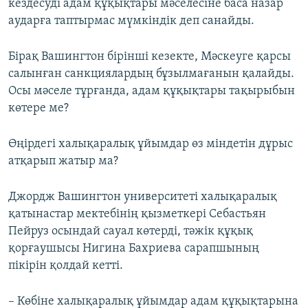
кездесуді адам құқықтары мәселесіне баса назар
аударға таптырмас мүмкіндік деп санайды.
Бірақ Вашингтон бірінші кезекте, Мәскеуге қарсы
салынған санкциялардың бұзылмағанын қалайды.
Осы мәселе тұрғанда, адам құқықтары тақырыбын
көтере ме?
Өңірдегі халықаралық ұйымдар өз міндетін дұрыс
атқарып жатыр ма?
Джордж Вашингтон университеті халықаралық
қатынастар мектебінің қызметкері Себастьян
Пейруз осындай сауал көтерді, тәжік құқық
қорғаушысы Нигина Бахриева сарапшының
пікірін қолдай кетті.
– Көбіне халықаралық ұйымдар адам құқықтарына