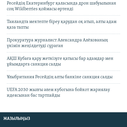
Ресейдің Екатеринбург қаласында дрон шабуылынан
соң Wildberries қоймасы өртенді
Таиландта мектепте біреу қарудан оқ атып, алты адам
қаза тапты
Прокуратура журналист Александра Алёхованың
үкімін жеңілдетуді сұраған
АҚШ Кубаға қару жеткізуге қатысы бар адамдар мен
ұйымдарға санкция салды
Ұлыбритания Ресейдің алты банкіне санкция салды
UEFA 2030 жылғы әлем кубогына бойкот жариялау
идеясынан бас тартпайды
ЖАЗЫЛЫҢЫЗ