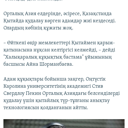
Орталық Азия елдерінде, әсіресе, Қазақстанда
Қытайда қудалау көрген адамдар жиі кездеседі.
Олардың көбінің құжаты жоқ.
– Өйткені өңір мемлекеттері Қытаймен қарым-
қатынасына нұқсан келтіргісі келмейді, – дейді
"Халықаралық құқықтық бастама" ұйымының
басшысы Айна Шорманбаева.
Адам құқықтары бойынша заңгер, Оңтүстік
Каролина университетінің академигі Стив
Свердлоу Пекин Орталық Азиядағы белсенділерді
қудалау үшін қытайлық түр-тұлғаны анықтау
технологиясын қолданғанын айтты.