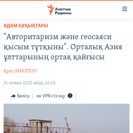
Accessibility
links
Skip
АДАМ ҚҰҚЫҚТАРЫ
to
ЖАҢАЛЫҚТАР
"Авторитаризм және геосаяси
main
САЯСАТ
content
қысым тұтқыны". Орталық Азия
AZATTYQTV
Skip
ұлттарының ортақ қайғысы
to
ҚАҢТАР ОҚИҒАСЫ
main
Крис РИКЛТОН
АДАМ ҚҰҚЫҚТАРЫ
Navigation
Skip
31 тамыз 2023 жыл, 14:05
ӘЛЕУМЕТ
to
ӘЛЕМ
Бөлісу
VPN-сіз оқу
Search
АРНАЙЫ ЖОБАЛАР
Русский