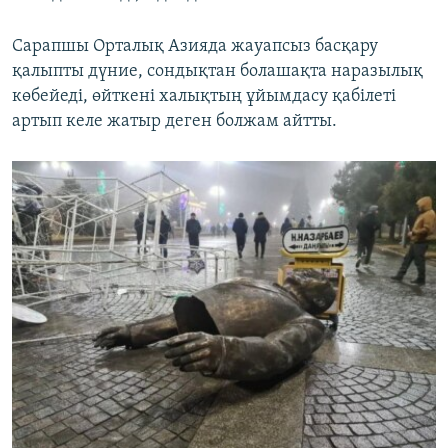
Сарапшы Орталық Азияда жауапсыз басқару
қалыпты дүние, сондықтан болашақта наразылық
көбейеді, өйткені халықтың ұйымдасу қабілеті
артып келе жатыр деген болжам айтты.