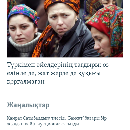
Түркімен әйелдерінің тағдыры: өз
елінде де, жат жерде де құқығы
қорғалмаған
Жаңалықтар
Қайрат Сатыбалдыға тиесілі "Байсат" базары бір
жылдан кейін аукционда сатылды