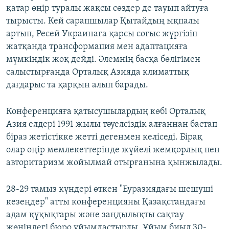
қатар өңір туралы жақсы сөздер де тауып айтуға
тырысты. Кей сарапшылар Қытайдың ықпалы
артып, Ресей Украинаға қарсы соғыс жүргізіп
жатқанда трансформация мен адаптацияға
мүмкіндік жоқ дейді. Әлемнің басқа бөлігімен
салыстырғанда Орталық Азияда климаттық
дағдарыс та қарқын алып барады.
Конференцияға қатысушылардың көбі Орталық
Азия елдері 1991 жылы тәуелсіздік алғаннан бастап
біраз жетістікке жетті дегенмен келіседі. Бірақ
олар өңір мемлекеттерінде жүйелі жемқорлық пен
авторитаризм жойылмай отырғанына қынжылады.
28-29 тамыз күндері өткен "Еуразиядағы шешуші
кезеңдер" атты конференцияны Қазақстандағы
адам құқықтары және заңдылықты сақтау
жөніндегі бюро ұйымдастырды. Ұйым биыл 30-