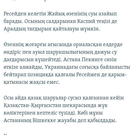
Ресейден келетін Жайық өзенінің суы азайып
барады. Осының салдарынан Каспий теңізі де
Аралдың тағдырын қайталауы мүмкін.
Өзеннің жоғарғы ағысында орналасқан елдерде
өндіріс пен ауыл шаруашылығының дамуы су
дағдарысын күшейтеді. Астана Пекинге сөзін
өткізе алмайды, Украинадағы соғысқа байланысты
бейтарап позицияда қалғалы Ресеймен де қарым-
қатынасы жақсы емес.
Осы айда қазақ шаруалар сусыз қалғаннан кейін
Қазақстан-Қырғызстан шекарасында жүк
көліктерінен кептеліс түзілді. Көбі мұны
Астананың Бішкекке жауабы деп қабылдады.