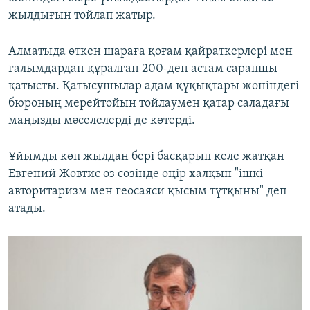
жылдығын тойлап жатыр.
Алматыда өткен шараға қоғам қайраткерлері мен
ғалымдардан құралған 200-ден астам сарапшы
қатысты. Қатысушылар адам құқықтары жөніндегі
бюроның мерейтойын тойлаумен қатар саладағы
маңызды мәселелерді де көтерді.
Ұйымды көп жылдан бері басқарып келе жатқан
Евгений Жовтис өз сөзінде өңір халқын "ішкі
авторитаризм мен геосаяси қысым тұтқыны" деп
атады.