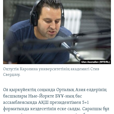
Оңтүстік Каролина университетінің академигі Стив
Свердлоу.
Ол қыркүйектің соңында Орталық Азия елдерінің
басшылары Нью-Йоркте БҰҰ-ның бас
ассамблеясында АҚШ президентімен 5+1
форматында кездесетінін еске салды. Сарапшы бұл