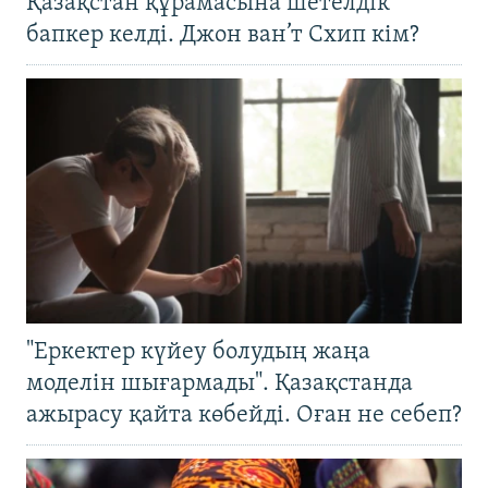
Қазақстан құрамасына шетелдік
бапкер келді. Джон ван’т Схип кім?
"Еркектер күйеу болудың жаңа
моделін шығармады". Қазақстанда
ажырасу қайта көбейді. Оған не себеп?