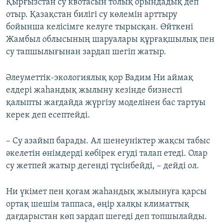
Қырғызстан су квотасын толық орындадық деп
отыр. Қазақстан билігі су көлемін арттыру
бойынша келісімге келуге тырысқан. Өйткені
Жамбыл облысының шаруалары құрғақшылық пен
су тапшылығынан зардап шегіп жатыр.
Әлеуметтік-экологиялық қор Вадим Ни аймақ
елдері жаһандық жылыну кезінде бизнесті
қалыпты жағдайда жүргізу моделінен бас тартуы
керек деп есептейді.
– Су азайып барады. Ал шенеуніктер жақсы табыс
әкелетін өнімдерді көбірек егуді талап етеді. Олар
су жетпей жатыр дегенді түсінбейді, – дейді ол.
Ни үкімет пен қоғам жаһандық жылынуға қарсы
ортақ шешім таппаса, өңір халқы климаттық
дағдарыстан көп зардап шегеді деп топшылайды.