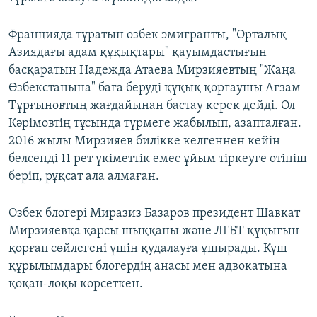
Францияда тұратын өзбек эмигранты, "Орталық
Азиядағы адам құқықтары" қауымдастығын
басқаратын Надежда Атаева Мирзияевтың "Жаңа
Өзбекстанына" баға беруді құқық қорғаушы Ағзам
Тұрғыновтың жағдайынан бастау керек дейді. Ол
Кәрімовтің тұсында түрмеге жабылып, азапталған.
2016 жылы Мирзияев билікке келгеннен кейін
белсенді 11 рет үкіметтік емес ұйым тіркеуге өтініш
беріп, рұқсат ала алмаған.
Өзбек блогері Миразиз Базаров президент Шавкат
Мирзияевқа қарсы шыққаны және ЛГБТ құқығын
қорғап сөйлегені үшін қудалауға ұшырады. Күш
құрылымдары блогердің анасы мен адвокатына
қоқан-лоқы көрсеткен.