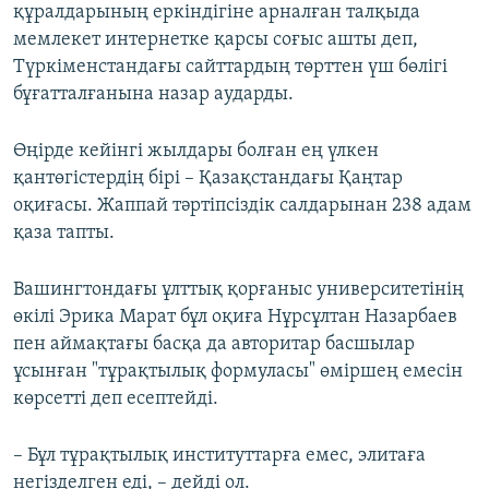
құралдарының еркіндігіне арналған талқыда
мемлекет интернетке қарсы соғыс ашты деп,
Түркіменстандағы сайттардың төрттен үш бөлігі
бұғатталғанына назар аударды.
Өңірде кейінгі жылдары болған ең үлкен
қантөгістердің бірі – Қазақстандағы Қаңтар
оқиғасы. Жаппай тәртіпсіздік салдарынан 238 адам
қаза тапты.
Вашингтондағы ұлттық қорғаныс университетінің
өкілі Эрика Марат бұл оқиға Нұрсұлтан Назарбаев
пен аймақтағы басқа да авторитар басшылар
ұсынған "тұрақтылық формуласы" өміршең емесін
көрсетті деп есептейді.
– Бұл тұрақтылық институттарға емес, элитаға
негізделген еді, – дейді ол.