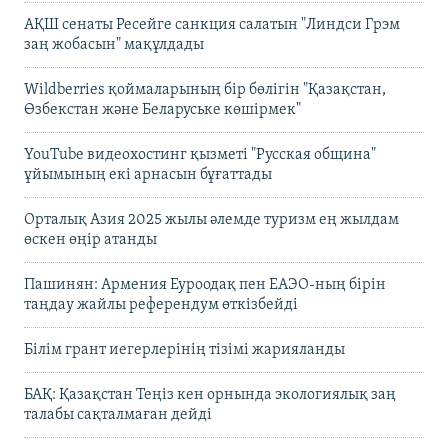
АҚШ сенаты Ресейге санкция салатын "Линдси Грэм
заң жобасын" мақұлдады
Wildberries қоймаларының бір бөлігін "Қазақстан,
Өзбекстан және Беларуське көшірмек"
YouTube видеохостинг қызметі "Русская община"
ұйымының екі арнасын бұғаттады
Орталық Азия 2025 жылы әлемде туризм ең жылдам
өскен өңір атанды
Пашинян: Армения Еуроодақ пен ЕАЭО-ның бірін
таңдау жайлы референдум өткізбейді
Білім грант иегерлерінің тізімі жарияланды
БАҚ: Қазақстан Теңіз кен орнында экологиялық заң
талабы сақталмаған дейді