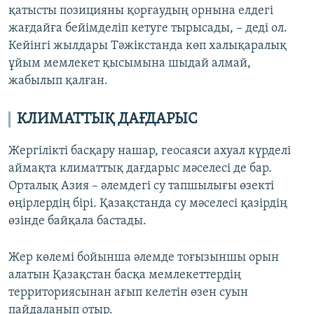
қатысты позицияны қорғаудың орнына елдегі
жағдайға бейімделіп кетуге тырысады, – деді ол.
Кейінгі жылдары Тәжікстанда көп халықаралық
ұйым мемлекет қысымына шыдай алмай,
жабылып қалған.
КЛИМАТТЫҚ ДАҒДАРЫС
Жергілікті басқару нашар, геосаяси ахуал күрделі
аймақта климаттық дағдарыс мәселесі де бар.
Орталық Азия – әлемдегі су тапшылығы өзекті
өңірлердің бірі. Қазақстанда су мәселесі қазірдің
өзінде байқала бастады.
Жер көлемі бойынша әлемде тоғызыншы орын
алатын Қазақстан басқа мемлекеттердің
территориясынан ағып келетін өзен суын
пайдаланып отыр.