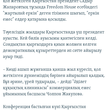
қол жеткізген Қырғызстан президент Садыр
Жапаровтың тұсында Freedom House eceбіндегі
"жартылай еркін" деген тізімнен шығып, "еркін
емес" елдер қатарына қосылды.
Тәуелсіздік жылдары Қырғызстанда үш президент
ауысты. Кей билік ауысымы қантөгіспен келді.
Сондықтан қырғыздарға қиын жолмен келген
демократиялық құзыреттерден әп сәтте айырылу
ауыр тиді.
– Көзді ашып жұмғанша қанша жыл күресіп, қол
жеткізген дүниеміздің бәрінен айырылып қалдық.
Бұл әрине, үрей тудырады, – дейді "Әділет
құқықтық клиникасы" коммерциялық емес
ұйымының басшысы Чолпон Жакупова.
Конференция басталған күні Қырғызстан