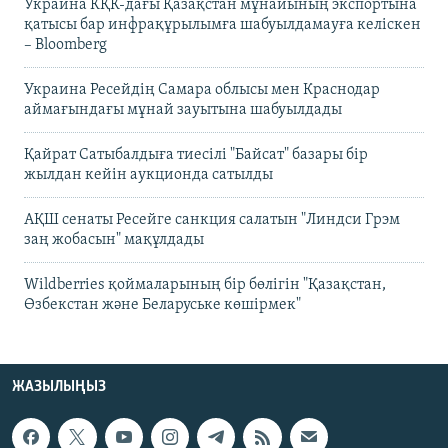
Украина КҚК-дағы Қазақстан мұнайының экспортына
қатысы бар инфрақұрылымға шабуылдамауға келіскен
– Bloomberg
Украина Ресейдің Самара облысы мен Краснодар
аймағындағы мұнай зауытына шабуылдады
Қайрат Сатыбалдыға тиесілі "Байсат" базары бір
жылдан кейін аукционда сатылды
АҚШ сенаты Ресейге санкция салатын "Линдси Грэм
заң жобасын" мақұлдады
Wildberries қоймаларының бір бөлігін "Қазақстан,
Өзбекстан және Беларуське көшірмек"
ЖАЗЫЛЫҢЫЗ