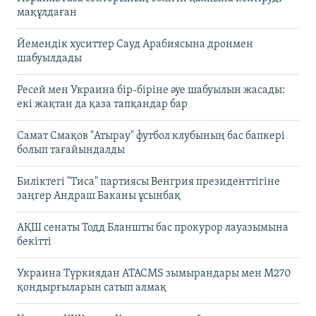
мақұлдаған
Йемендік хуситтер Сауд Арабиясына дронмен
шабуылдады
Ресей мен Украина бір-біріне әуе шабуылын жасады:
екі жақтан да қаза тапқандар бар
Самат Смақов "Атырау" футбол клубының бас бапкері
болып тағайындалды
Биліктегі "Тиса" партиясы Венгрия президенттігіне
заңгер Андраш Баканы ұсынбақ
АҚШ сенаты Тодд Бланшты бас прокурор лауазымына
бекітті
Украина Түркиядан ATACMS зымырандары мен M270
қондырғыларын сатып алмақ