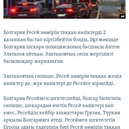
ЖАЗЫЛЫҢЫЗ
Басқа тілдерде
Болгария Ресей нөмірін таққан көліктерді 2
қазаннан бастап кіргізбейтін болды. Бұл жөнінде
Болгария шекара полициясының басшысы Антон
Златанов айтқан. Златановтың сөзін жергілікті
басылымдар жариялаған.
Златановтың сөзінше, Ресей нөмірін таққан жеңіл
көліктер де, жүк көліктері де Ресейге кірмейді.
Болгария Ресеймен шектеспейді, болгар билігінің
сөзінше, шекарадан өтетін Ресей көліктері көп
емес. Ресейдің кейбір азаматтары Грузия, Түркия
арқылы Болгарияға өтеді. Ресеймен шектесетін
Еуропа одағы елдерінің бәрі Ресей нөмірін таққан