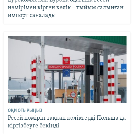
Еурокомиссия: Еуропа одағына Ресей
нөмірімен кірген көлік – тыйым салынған
импорт саналады
ОҚИ ОТЫРЫҢЫЗ
Ресей нөмірін таққан көліктерді Польша да
кіргізбеуге бекінді