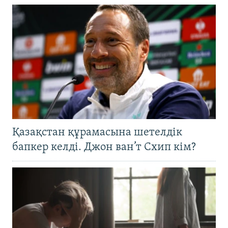
Қазақстан құрамасына шетелдік
бапкер келді. Джон ван’т Схип кім?