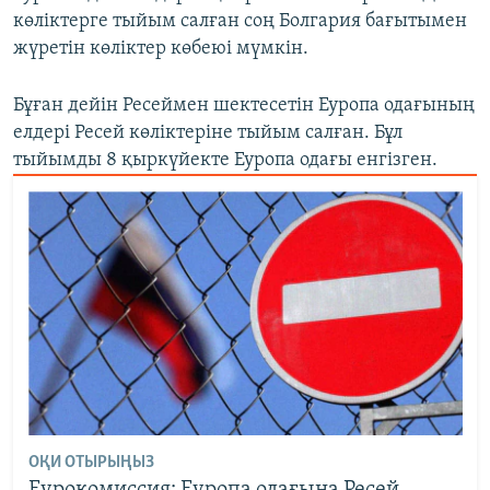
көліктерге тыйым салған соң Болгария бағытымен
жүретін көліктер көбеюі мүмкін.
Бұған дейін Ресеймен шектесетін Еуропа одағының
елдері Ресей көліктеріне тыйым салған. Бұл
тыйымды 8 қыркүйекте Еуропа одағы енгізген.
ОҚИ ОТЫРЫҢЫЗ