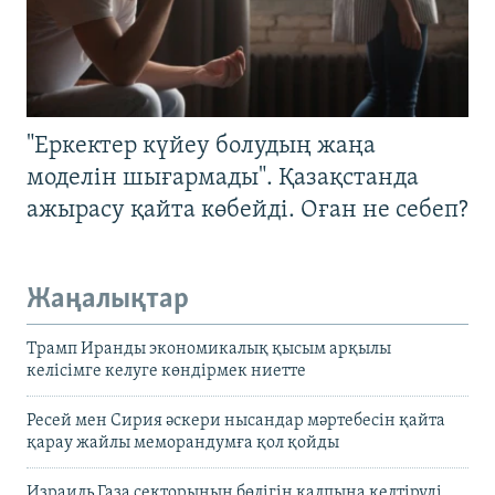
"Еркектер күйеу болудың жаңа
моделін шығармады". Қазақстанда
ажырасу қайта көбейді. Оған не себеп?
Жаңалықтар
Трамп Иранды экономикалық қысым арқылы
келісімге келуге көндірмек ниетте
Ресей мен Сирия әскери нысандар мәртебесін қайта
қарау жайлы меморандумға қол қойды
Израиль Газа секторының бөлігін қалпына келтіруді