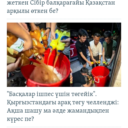
жеткен Сібір балқарағайы Қазақстан
арқылы өткен бе?
"Басқалар ішпес үшін төгейік".
Қырғызстандағы арақ төгу челленджі:
Ақша шашу ма әлде жамандықпен
күрес пе?