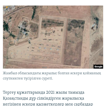
Жамбыл облысындағы жарылыс болған әскери қойманың
спутниктен түсірілген суреті.
Тергеу құжаттарында 2021 жылы тамызда
Қазақстанды дүр сілкіндірген жарылысқа
негізінен әскери қызметкерлер мен сарбаздар