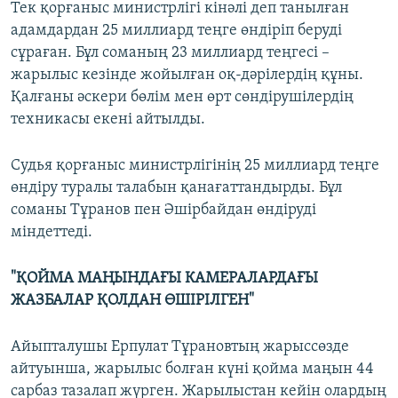
Тек қорғаныс министрлігі кінәлі деп танылған
адамдардан 25 миллиард теңге өндіріп беруді
сұраған. Бұл соманың 23 миллиард теңгесі –
жарылыс кезінде жойылған оқ-дәрілердің құны.
Қалғаны әскери бөлім мен өрт сөндірушілердің
техникасы екені айтылды.
Судья қорғаныс министрлігінің 25 миллиард теңге
өндіру туралы талабын қанағаттандырды. Бұл
соманы Тұранов пен Әшірбайдан өндіруді
міндеттеді.
"ҚОЙМА МАҢЫНДАҒЫ КАМЕРАЛАРДАҒЫ
ЖАЗБАЛАР ҚОЛДАН ӨШІРІЛГЕН"
Айыпталушы Ерпулат Тұрановтың жарыссөзде
айтуынша, жарылыс болған күні қойма маңын 44
сарбаз тазалап жүрген. Жарылыстан кейін олардың