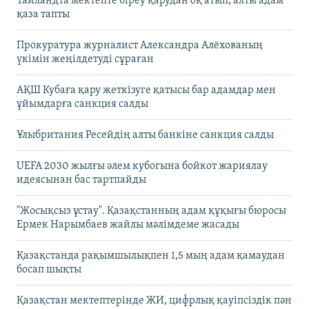
Таиландта мектепте біреу қарудан оқ атып, алты адам
қаза тапты
Прокуратура журналист Александра Алёхованың
үкімін жеңілдетуді сұраған
АҚШ Кубаға қару жеткізуге қатысы бар адамдар мен
ұйымдарға санкция салды
Ұлыбритания Ресейдің алты банкіне санкция салды
UEFA 2030 жылғы әлем кубогына бойкот жариялау
идеясынан бас тартпайды
"Жосықсыз ұстау". Қазақстанның адам құқығы бюросы
Ермек Нарымбаев жайлы мәлімдеме жасады
Қазақстанда рақымшылықпен 1,5 мың адам қамаудан
босап шықты
Қазақстан мектептерінде ЖИ, цифрлық қауіпсіздік пән