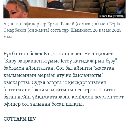
Ақталған офицерлер Ерлан Бошай (cол жақта) мен Берік
Омарбеков (оң жақта) сотта тұр. Шымкент, 20 қазан 2023
жыл.
Бұл баптан бөлек Бақытжанов пен Несіпқалиев
"Қару-жарақпен жұмыс істеу қағидаларын бұзу"
бабымен айыпталған. Сот бұл айыпты "жасаған
қылмысының мерзімі өтуіне байланысты"
қысқартты. Судья оларға іс қысқарғанымен
"сотталғаны" жойылмайтынын ескертті. Сөйтіп
бұған дейін үйқамақта және кепілмен жүрген төрт
офицер сот залынан босап шықты.
СОТТАҒЫ ШУ