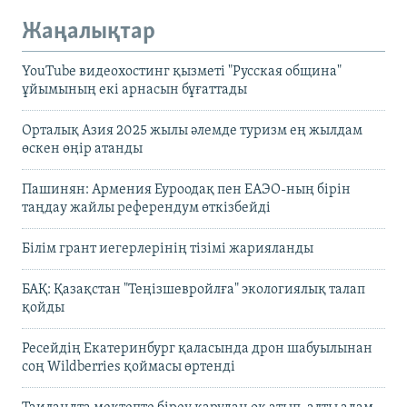
Жаңалықтар
YouTube видеохостинг қызметі "Русская община"
ұйымының екі арнасын бұғаттады
Орталық Азия 2025 жылы әлемде туризм ең жылдам
өскен өңір атанды
Пашинян: Армения Еуроодақ пен ЕАЭО-ның бірін
таңдау жайлы референдум өткізбейді
Білім грант иегерлерінің тізімі жарияланды
БАҚ: Қазақстан "Теңізшевройлға" экологиялық талап
қойды
Ресейдің Екатеринбург қаласында дрон шабуылынан
соң Wildberries қоймасы өртенді