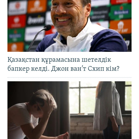
Қазақстан құрамасына шетелдік
бапкер келді. Джон ван’т Схип кім?