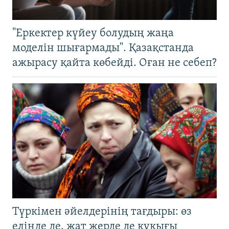
"Еркектер күйеу болудың жаңа
моделін шығармады". Қазақстанда
ажырасу қайта көбейді. Оған не себеп?
Түркімен әйелдерінің тағдыры: өз
елінде де, жат жерде де құқығы