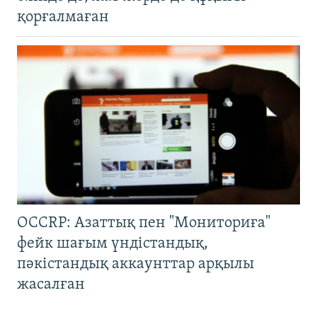
қорғалмаған
OCCRP: Азаттық пен "Мониториға"
фейк шағым үндістандық,
пәкістандық аккаунттар арқылы
жасалған