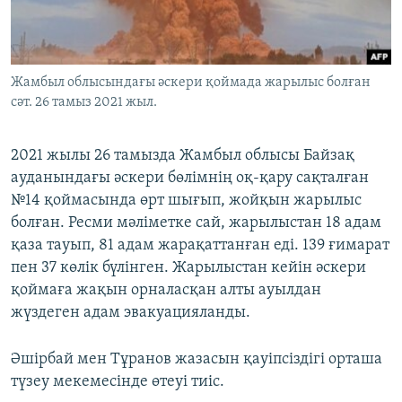
Жамбыл облысындағы әскери қоймада жарылыс болған
сәт. 26 тамыз 2021 жыл.
2021 жылы 26 тамызда Жамбыл облысы Байзақ
ауданындағы әскери бөлімнің оқ-қару сақталған
№14 қоймасында өрт шығып, жойқын жарылыс
болған. Ресми мәліметке сай, жарылыстан 18 адам
қаза тауып, 81 адам жарақаттанған еді. 139 ғимарат
пен 37 көлік бүлінген. Жарылыстан кейін әскери
қоймаға жақын орналасқан алты ауылдан
жүздеген адам эвакуацияланды.
Әшірбай мен Тұранов жазасын қауіпсіздігі орташа
түзеу мекемесінде өтеуі тиіс.