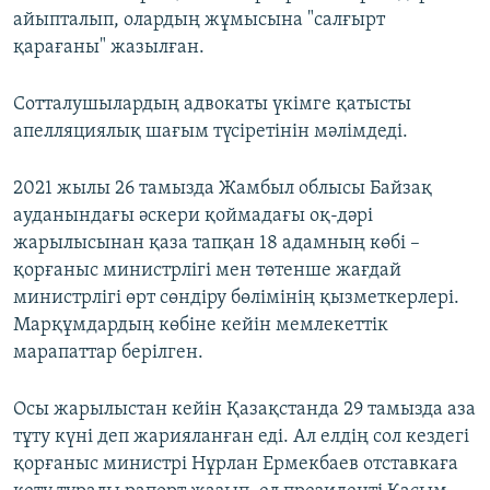
айыпталып, олардың жұмысына "салғырт
қарағаны" жазылған.
Сотталушылардың адвокаты үкімге қатысты
апелляциялық шағым түсіретінін мәлімдеді.
2021 жылы 26 тамызда Жамбыл облысы Байзақ
ауданындағы әскери қоймадағы оқ-дәрі
жарылысынан қаза тапқан 18 адамның көбі –
қорғаныс министрлігі мен төтенше жағдай
министрлігі өрт сөндіру бөлімінің қызметкерлері.
Марқұмдардың көбіне кейін мемлекеттік
марапаттар берілген.
Осы жарылыстан кейін Қазақстанда 29 тамызда аза
тұту күні деп жарияланған еді. Ал елдің сол кездегі
қорғаныс министрі Нұрлан Ермекбаев отставкаға