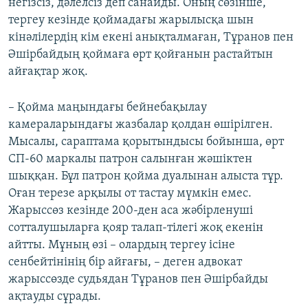
негізсіз, дәлелсіз деп санайды. Оның сөзінше,
тергеу кезінде қоймадағы жарылысқа шын
кінәлілердің кім екені анықталмаған, Тұранов пен
Әшірбайдың қоймаға өрт қойғанын растайтын
айғақтар жоқ.
– Қойма маңындағы бейнебақылау
камераларындағы жазбалар қолдан өшірілген.
Мысалы, сараптама қорытындысы бойынша, өрт
СП-60 маркалы патрон салынған жәшіктен
шыққан. Бұл патрон қойма дуалынан алыста тұр.
Оған терезе арқылы от тастау мүмкін емес.
Жарыссөз кезінде 200-ден аса жәбірленуші
сотталушыларға қояр талап-тілегі жоқ екенін
айтты. Мұның өзі – олардың тергеу ісіне
сенбейтінінің бір айғағы, – деген адвокат
жарыссөзде судьядан Тұранов пен Әшірбайды
ақтауды сұрады.