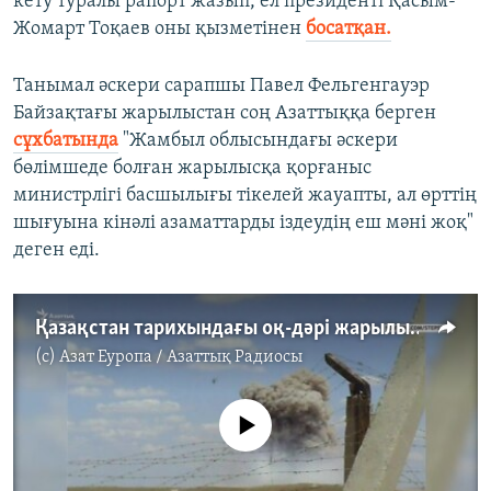
кету туралы рапорт жазып, ел президенті Қасым-
Жомарт Тоқаев оны қызметінен
босатқан.
Танымал әскери сарапшы Павел Фельгенгауэр
Байзақтағы жарылыстан соң Азаттыққа берген
сұхбатында
"Жамбыл облысындағы әскери
бөлімшеде болған жарылысқа қорғаныс
министрлігі басшылығы тікелей жауапты, ал өрттің
шығуына кінәлі азаматтарды іздеудің еш мәні жоқ"
деген еді.
Қазақстан тарихындағы оқ-дәрі жарылыстары
(c)
Азат Еуропа / Азаттық Радиосы
No media source currently available