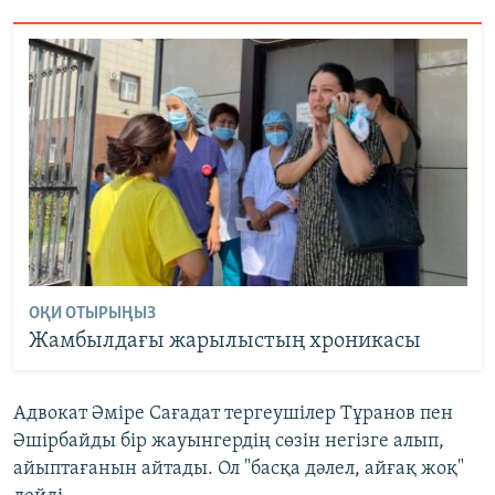
ОҚИ ОТЫРЫҢЫЗ
Жамбылдағы жарылыстың хроникасы
Адвокат Әміре Сағадат тергеушілер Тұранов пен
Әшірбайды бір жауынгердің сөзін негізге алып,
айыптағанын айтады. Ол "басқа дәлел, айғақ жоқ"