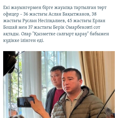
Екі жауынгермен бірге жауапқа тартылған төрт
офицер – 36 жастағы Аслан Бақытжанов, 38
жастағы Руслан Несіпқалиев, 45 жастағы Ерлан
Бошай мен 37 жастағы Берік Омарбековті сот
ақтады. Олар "Қызметке салғырт қарау" бабымен
күдікке ілінген еді.