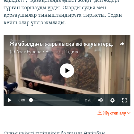
әділдік?!", "Қазақстанда әділет жоқ?!" деп өздері
тұрған қоршауды ұрды. Оларды судья мен
қорғаушылар тыныштандыруға тырысты. Содан
кейін олар үнсіз жылады.
Жамбылдағы жарылысқа екі жауынгерді кінәлады
(c)
Азат Еуропа / Азаттық Радиосы
No media source currently available
Auto
0:00
2:28
240p
Жүктеп алу
360p
Auto
240p
360p
480p
480p
Судья үкімді түсіндіріп болғанда Әшірбай