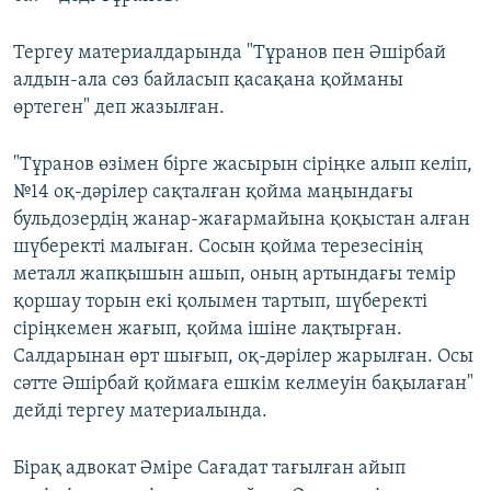
Тергеу материалдарында "Тұранов пен Әшірбай
алдын-ала сөз байласып қасақана қойманы
өртеген" деп жазылған.
"Тұранов өзімен бірге жасырын сіріңке алып келіп,
№14 оқ-дәрілер сақталған қойма маңындағы
бульдозердің жанар-жағармайына қоқыстан алған
шүберекті малыған. Сосын қойма терезесінің
металл жапқышын ашып, оның артындағы темір
қоршау торын екі қолымен тартып, шүберекті
сіріңкемен жағып, қойма ішіне лақтырған.
Салдарынан өрт шығып, оқ-дәрілер жарылған. Осы
сәтте Әшірбай қоймаға ешкім келмеуін бақылаған"
дейді тергеу материалында.
Бірақ адвокат Әміре Сағадат тағылған айып