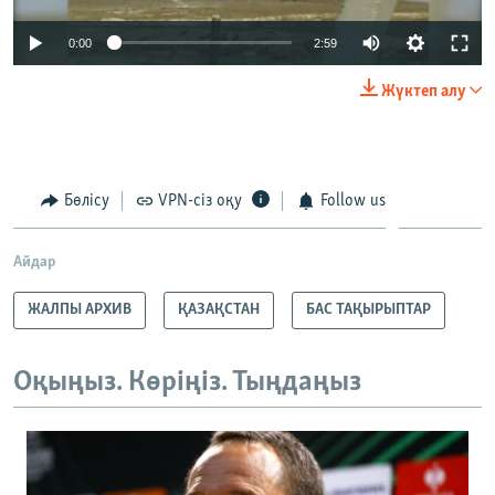
0:00
2:59
Жүктеп алу
Бөлісу
VPN-сіз оқу
Follow us
Айдар
ЖАЛПЫ АРХИВ
ҚАЗАҚСТАН
БАС ТАҚЫРЫПТАР
Оқыңыз. Көріңіз. Тыңдаңыз