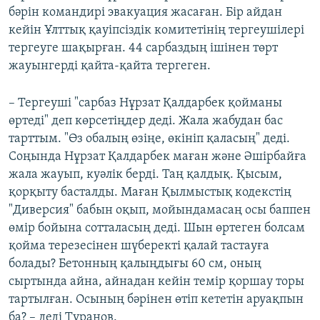
бәрін командирі эвакуация жасаған. Бір айдан
кейін Ұлттық қауіпсіздік комитетінің тергеушілері
тергеуге шақырған. 44 сарбаздың ішінен төрт
жауынгерді қайта-қайта тергеген.
– Тергеуші "сарбаз Нұрзат Қалдарбек қойманы
өртеді" деп көрсетіңдер деді. Жала жабудан бас
тарттым. "Өз обалың өзіңе, өкініп қаласың" деді.
Соңында Нұрзат Қалдарбек маған және Әшірбайға
жала жауып, куәлік берді. Таң қалдық. Қысым,
қорқыту басталды. Маған Қылмыстық кодекстің
"Диверсия" бабын оқып, мойындамасаң осы баппен
өмір бойына сотталасың деді. Шын өртеген болсам
қойма терезесінен шүберекті қалай тастауға
болады? Бетонның қалыңдығы 60 см, оның
сыртында айна, айнадан кейін темір қоршау торы
тартылған. Осының бәрінен өтіп кететін аруақпын
ба? – деді Тұранов.