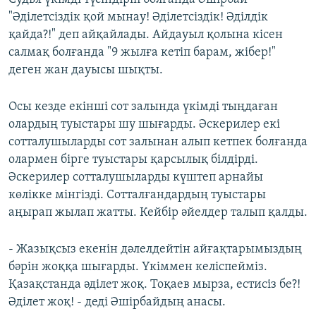
"Әділетсіздік қой мынау! Әділетсіздік! Әділдік
720p
720p
1080p
қайда?!" деп айқайлады. Айдауыл қолына кісен
1080p
салмақ болғанда "9 жылға кетіп барам, жібер!"
деген жан дауысы шықты.
Осы кезде екінші сот залында үкімді тыңдаған
олардың туыстары шу шығарды. Әскерилер екі
сотталушыларды сот залынан алып кетпек болғанда
олармен бірге туыстары қарсылық білдірді.
Әскерилер сотталушыларды күштеп арнайы
көлікке мінгізді. Сотталғандардың туыстары
аңырап жылап жатты. Кейбір әйелдер талып қалды.
- Жазықсыз екенін дәлелдейтін айғақтарымыздың
бәрін жоққа шығарды. Үкіммен келіспейміз.
Қазақстанда әділет жоқ. Тоқаев мырза, естисіз бе?!
Әділет жоқ! - деді Әшірбайдың анасы.