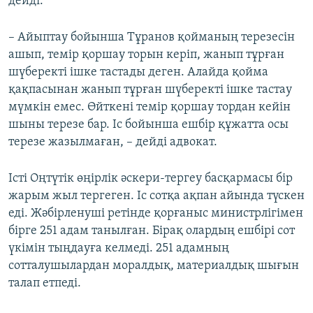
дейді.
– Айыптау бойынша Тұранов қойманың терезесін
ашып, темір қоршау торын керіп, жанып тұрған
шүберекті ішке тастады деген. Алайда қойма
қақпасынан жанып тұрған шүберекті ішке тастау
мүмкін емес. Өйткені темір қоршау тордан кейін
шыны терезе бар. Іс бойынша ешбір құжатта осы
терезе жазылмаған, – дейді адвокат.
Істі Оңтүтік өңірлік әскери-тергеу басқармасы бір
жарым жыл тергеген. Іс сотқа ақпан айында түскен
еді. Жәбірленуші ретінде қорғаныс министрлігімен
бірге 251 адам танылған. Бірақ олардың ешбірі сот
үкімін тыңдауға келмеді. 251 адамның
сотталушылардан моралдық, материалдық шығын
талап етпеді.