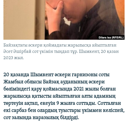
ЖАЗЫЛЫҢЫЗ
Басқа тілдерде
Байзақтағы әскери қоймадағы жарылысқа айыпталған
Әсет Әшірбай сот үкімін тыңдап тұр. Шымкент, 20 қазан
2023 жыл.
20 қазанда Шымкент әскери гарнизоны соты
Жамбыл облысы Байзақ ауданының әскери
бөліміндегі қару қоймасында 2021 жылы болған
жарылысқа қатысты айыпталған алты адамның
төртеуін ақтап, екеуін 9 жылға соттады. Сотталған
екі сарбаз бен олардың туыстары үкіммен келіспей,
сот залында наразылық білдірді.