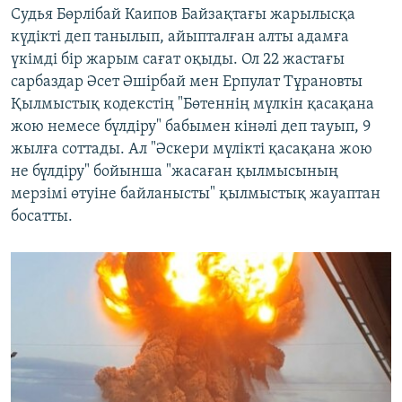
Судья Бөрлібай Каипов Байзақтағы жарылысқа
күдікті деп танылып, айыпталған алты адамға
үкімді бір жарым сағат оқыды. Ол 22 жастағы
сарбаздар Әсет Әшірбай мен Ерпулат Тұрановты
Қылмыстық кодекстің "Бөтеннің мүлкін қасақана
жою немесе бүлдіру" бабымен кінәлі деп тауып, 9
жылға соттады. Ал "Әскери мүлікті қасақана жою
не бүлдіру" бойынша "жасаған қылмысының
мерзімі өтуіне байланысты" қылмыстық жауаптан
босатты.