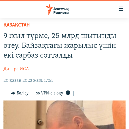
Accessibility
links
Skip
ҚАЗАҚСТАН
to
ЖАҢАЛЫҚТАР
9 жыл түрме, 25 млрд шығынды
main
САЯСАТ
content
өтеу. Байзақтағы жарылыс үшін
AZATTYQTV
Skip
екі сарбаз сотталды
to
ҚАҢТАР ОҚИҒАСЫ
main
Дилара ИСА
АДАМ ҚҰҚЫҚТАРЫ
Navigation
Skip
20 қазан 2023 жыл, 17:55
ӘЛЕУМЕТ
to
ӘЛЕМ
Бөлісу
VPN-сіз оқу
Search
АРНАЙЫ ЖОБАЛАР
Русский