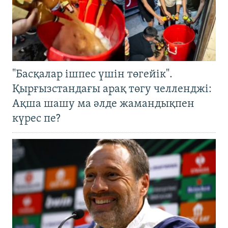
"Басқалар ішпес үшін төгейік".
Қырғызстандағы арақ төгу челленджі:
Ақша шашу ма әлде жамандықпен
күрес пе?