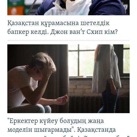
Қазақстан құрамасына шетелдік
бапкер келді. Джон ван’т Схип кім?
"Еркектер күйеу болудың жаңа
моделін шығармады". Қазақстанда