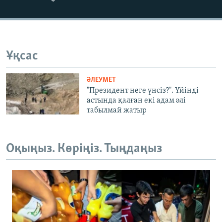
Ұқсас
ӘЛЕУМЕТ
"Президент неге үнсіз?". Үйінді
астында қалған екі адам әлі
табылмай жатыр
Оқыңыз. Көріңіз. Тыңдаңыз