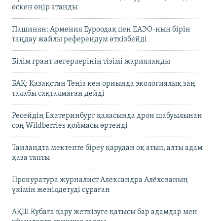
өскен өңір атанды
Пашинян: Армения Еуроодақ пен ЕАЭО-ның бірін
таңдау жайлы референдум өткізбейді
Білім грант иегерлерінің тізімі жарияланды
БАҚ: Қазақстан Теңіз кен орнында экологиялық заң
талабы сақталмаған дейді
Ресейдің Екатеринбург қаласында дрон шабуылынан
соң Wildberries қоймасы өртенді
Таиландта мектепте біреу қарудан оқ атып, алты адам
қаза тапты
Прокуратура журналист Александра Алёхованың
үкімін жеңілдетуді сұраған
АҚШ Кубаға қару жеткізуге қатысы бар адамдар мен