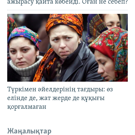
ажырасу қайта көбейді. Оған не себеп?
Түркімен әйелдерінің тағдыры: өз
елінде де, жат жерде де құқығы
қорғалмаған
Жаңалықтар