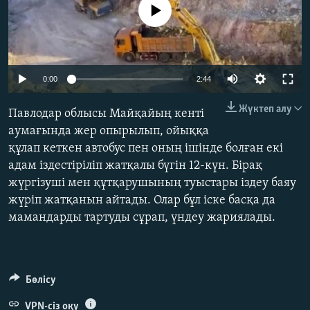
No media source currently available
ЖАЗЫЛЫҢЫЗ
Басқа тілдерде
Auto
0:00
2:44
240p
Жүктеп алу
Павлодар облысы Майқайың кенті
360p
аумағында жер опырылып, ойыққа
құлап кеткен автобус пен оның ішінде болған екі
480p
Auto
240p
360p
480p
адам іздестіріліп жатқалы бүгін 12-күн. Бірақ
720p
жүргізуші мен құтқарушының туыстары іздеу баяу
720p
1080p
1080p
жүріп жатқанын айтады. Олар бұл іске басқа да
мамандарды тартуды сұрап, үндеу жариялады.
Бөлісу
VPN-сіз оқу