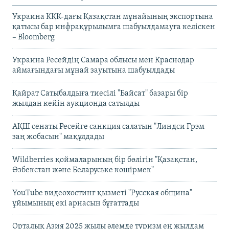
Украина КҚК-дағы Қазақстан мұнайының экспортына
қатысы бар инфрақұрылымға шабуылдамауға келіскен
– Bloomberg
Украина Ресейдің Самара облысы мен Краснодар
аймағындағы мұнай зауытына шабуылдады
Қайрат Сатыбалдыға тиесілі "Байсат" базары бір
жылдан кейін аукционда сатылды
АҚШ сенаты Ресейге санкция салатын "Линдси Грэм
заң жобасын" мақұлдады
Wildberries қоймаларының бір бөлігін "Қазақстан,
Өзбекстан және Беларуське көшірмек"
YouTube видеохостинг қызметі "Русская община"
ұйымының екі арнасын бұғаттады
Орталық Азия 2025 жылы әлемде туризм ең жылдам